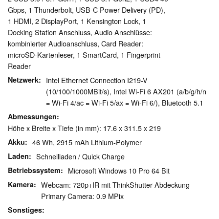
Gbps, 1 Thunderbolt, USB-C Power Delivery (PD),
1 HDMI, 2 DisplayPort, 1 Kensington Lock, 1
Docking Station Anschluss, Audio Anschlüsse:
kombinierter Audioanschluss, Card Reader:
microSD-Kartenleser, 1 SmartCard, 1 Fingerprint
Reader
Netzwerk
Intel Ethernet Connection I219-V
(10/100/1000MBit/s), Intel Wi-Fi 6 AX201 (a/b/g/h/n
= Wi-Fi 4/ac = Wi-Fi 5/ax = Wi-Fi 6/), Bluetooth 5.1
Abmessungen
Höhe x Breite x Tiefe (in mm): 17.6 x 311.5 x 219
Akku
46 Wh, 2915 mAh Lithium-Polymer
Laden
Schnellladen / Quick Charge
Betriebssystem
Microsoft Windows 10 Pro 64 Bit
Kamera
Webcam: 720p+IR mit ThinkShutter-Abdeckung
Primary Camera: 0.9 MPix
Sonstiges