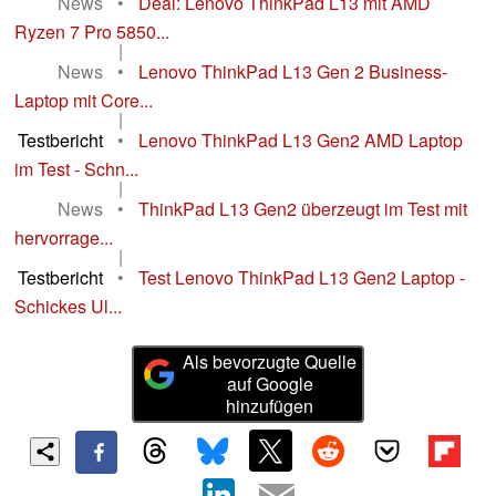
News
•
Deal: Lenovo ThinkPad L13 mit AMD
Ryzen 7 Pro 5850...
|
News
•
Lenovo ThinkPad L13 Gen 2 Business-
Laptop mit Core...
|
Testbericht
•
Lenovo ThinkPad L13 Gen2 AMD Laptop
im Test - Schn...
|
News
•
ThinkPad L13 Gen2 überzeugt im Test mit
hervorrage...
|
Testbericht
•
Test Lenovo ThinkPad L13 Gen2 Laptop -
Schickes Ul...
Als bevorzugte Quelle
auf Google
hinzufügen