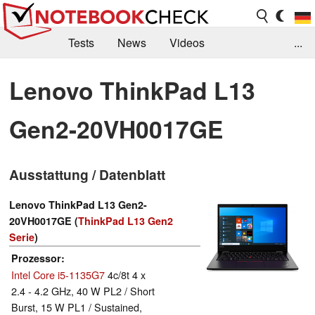
Tests
News
Videos
...
Benchmarks & Tech
Externe Tests
Lenovo ThinkPad L13
Kaufberatung
Deals
Suche
Jobs
Gen2-20VH0017GE
Forum
Ausstattung / Datenblatt
Lenovo ThinkPad L13 Gen2-
20VH0017GE (
ThinkPad L13 Gen2
Serie
)
Prozessor
Intel Core i5-1135G7
4c/8t 4 x
2.4 - 4.2 GHz, 40 W PL2 / Short
Burst, 15 W PL1 / Sustained,