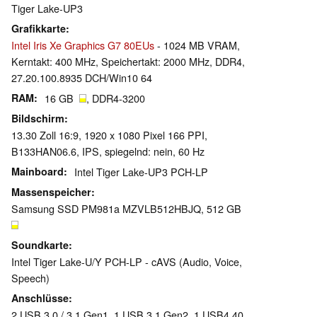
Tiger Lake-UP3
Grafikkarte
Intel Iris Xe Graphics G7 80EUs
- 1024 MB VRAM,
Kerntakt: 400 MHz, Speichertakt: 2000 MHz, DDR4,
27.20.100.8935 DCH/Win10 64
RAM
16 GB
, DDR4-3200
Bildschirm
13.30 Zoll 16:9, 1920 x 1080 Pixel 166 PPI,
B133HAN06.6, IPS, spiegelnd: nein, 60 Hz
Mainboard
Intel Tiger Lake-UP3 PCH-LP
Massenspeicher
Samsung SSD PM981a MZVLB512HBJQ, 512 GB
Soundkarte
Intel Tiger Lake-U/Y PCH-LP - cAVS (Audio, Voice,
Speech)
Anschlüsse
2 USB 3.0 / 3.1 Gen1, 1 USB 3.1 Gen2, 1 USB4 40