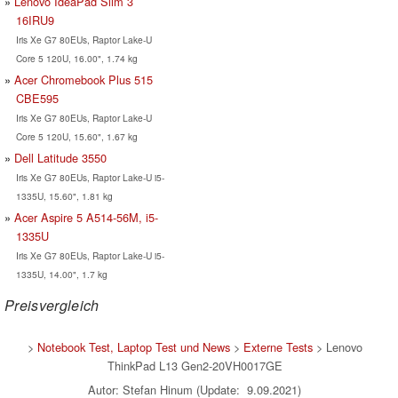
Lenovo IdeaPad Slim 3
16IRU9
Iris Xe G7 80EUs, Raptor Lake-U
Core 5 120U, 16.00", 1.74 kg
Acer Chromebook Plus 515
CBE595
Iris Xe G7 80EUs, Raptor Lake-U
Core 5 120U, 15.60", 1.67 kg
Dell Latitude 3550
Iris Xe G7 80EUs, Raptor Lake-U i5-
1335U, 15.60", 1.81 kg
Acer Aspire 5 A514-56M, i5-
1335U
Iris Xe G7 80EUs, Raptor Lake-U i5-
1335U, 14.00", 1.7 kg
Preisvergleich
>
Notebook Test, Laptop Test und News
>
Externe Tests
> Lenovo
ThinkPad L13 Gen2-20VH0017GE
Autor: Stefan Hinum (Update: 9.09.2021)