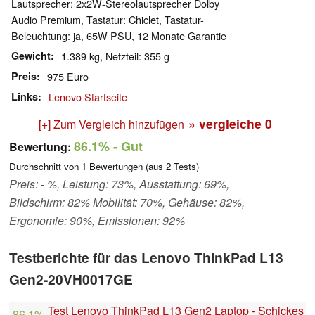
Lautsprecher: 2x2W-Stereolautsprecher Dolby
Audio Premium, Tastatur: Chiclet, Tastatur-
Beleuchtung: ja, 65W PSU, 12 Monate Garantie
Gewicht
1.389 kg, Netzteil: 355 g
Preis
975 Euro
Links
Lenovo Startseite
» vergleiche
0
[+] Zum Vergleich hinzufügen
86.1%
- Gut
Bewertung:
Durchschnitt von
1
Bewertungen (aus
2
Tests)
Preis: - %, Leistung: 73%, Ausstattung: 69%,
Bildschirm: 82% Mobilität: 70%, Gehäuse: 82%,
Ergonomie: 90%, Emissionen: 92%
Testberichte für das Lenovo ThinkPad L13
Gen2-20VH0017GE
Test Lenovo ThinkPad L13 Gen2 Laptop - Schickes
86.1%