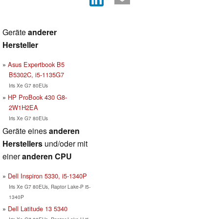
Geräte
anderer
Hersteller
Asus Expertbook B5
B5302C, i5-1135G7
Iris Xe G7 80EUs
HP ProBook 430 G8-
2W1H2EA
Iris Xe G7 80EUs
Geräte eines
anderen
Herstellers
und/oder mit
einer
anderen CPU
Dell Inspiron 5330, i5-1340P
Iris Xe G7 80EUs, Raptor Lake-P i5-
1340P
Dell Latitude 13 5340