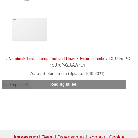
>
Notebook Test, Laptop Test und News
>
Externe Tests
> LG Ultra PC
13U70P-G.AAW7U1
Autor: Stefan Hinum (Update: 9.10.2021)
loading failed!
loading failed!
Impressum
|
Team
|
Datenschutz
|
Kontakt
|
Cookie