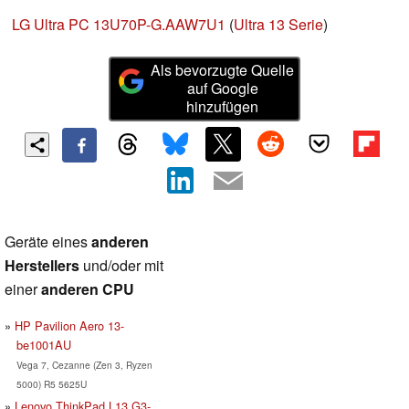
LG Ultra PC 13U70P-G.AAW7U1
(
Ultra 13 Serie
)
Als bevorzugte Quelle
auf Google
hinzufügen
Geräte eines
anderen
Herstellers
und/oder mit
einer
anderen CPU
HP Pavilion Aero 13-
be1001AU
Vega 7, Cezanne (Zen 3, Ryzen
5000) R5 5625U
Lenovo ThinkPad L13 G3-