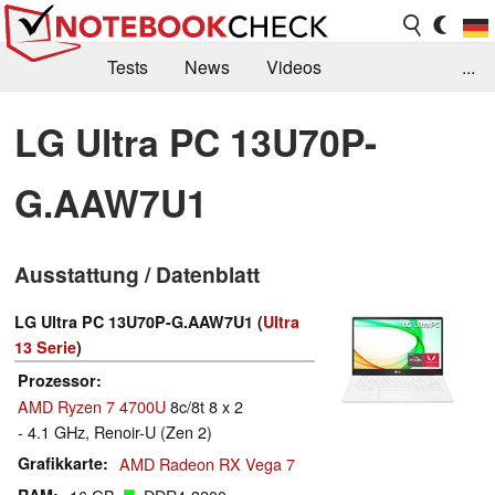
Tests
News
Videos
...
Benchmarks & Tech
Externe Tests
LG Ultra PC 13U70P-
Kaufberatung
Deals
Suche
Jobs
G.AAW7U1
Forum
Ausstattung / Datenblatt
LG Ultra PC 13U70P-G.AAW7U1 (
Ultra
13 Serie
)
Prozessor
AMD Ryzen 7 4700U
8c/8t 8 x 2
- 4.1 GHz, Renoir-U (Zen 2)
Grafikkarte
AMD Radeon RX Vega 7