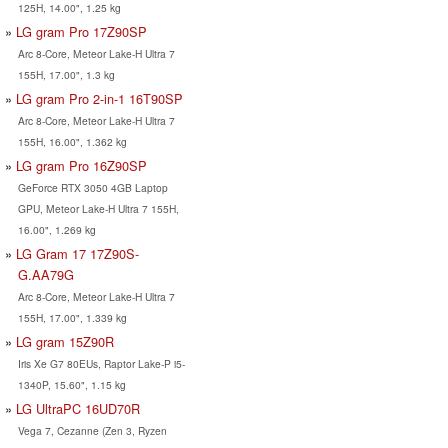
125H, 14.00", 1.25 kg
LG gram Pro 17Z90SP
Arc 8-Core, Meteor Lake-H Ultra 7
155H, 17.00", 1.3 kg
LG gram Pro 2-in-1 16T90SP
Arc 8-Core, Meteor Lake-H Ultra 7
155H, 16.00", 1.362 kg
LG gram Pro 16Z90SP
GeForce RTX 3050 4GB Laptop
GPU, Meteor Lake-H Ultra 7 155H,
16.00", 1.269 kg
LG Gram 17 17Z90S-
G.AA79G
Arc 8-Core, Meteor Lake-H Ultra 7
155H, 17.00", 1.339 kg
LG gram 15Z90R
Iris Xe G7 80EUs, Raptor Lake-P i5-
1340P, 15.60", 1.15 kg
LG UltraPC 16UD70R
Vega 7, Cezanne (Zen 3, Ryzen