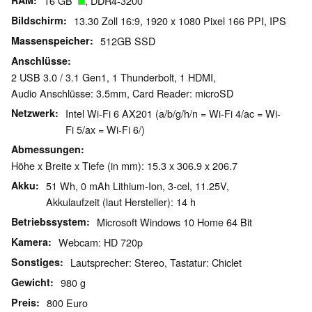
RAM
16 GB
, DDR4-3200
Bildschirm
13.30 Zoll 16:9, 1920 x 1080 Pixel 166 PPI, IPS
Massenspeicher
512GB SSD
Anschlüsse
2 USB 3.0 / 3.1 Gen1, 1 Thunderbolt, 1 HDMI,
Audio Anschlüsse: 3.5mm, Card Reader: microSD
Netzwerk
Intel Wi-Fi 6 AX201 (a/b/g/h/n = Wi-Fi 4/ac = Wi-
Fi 5/ax = Wi-Fi 6/)
Abmessungen
Höhe x Breite x Tiefe (in mm): 15.3 x 306.9 x 206.7
Akku
51 Wh, 0 mAh Lithium-Ion, 3-cel, 11.25V,
Akkulaufzeit (laut Hersteller): 14 h
Betriebssystem
Microsoft Windows 10 Home 64 Bit
Kamera
Webcam: HD 720p
Sonstiges
Lautsprecher: Stereo, Tastatur: Chiclet
Gewicht
980 g
Preis
800 Euro