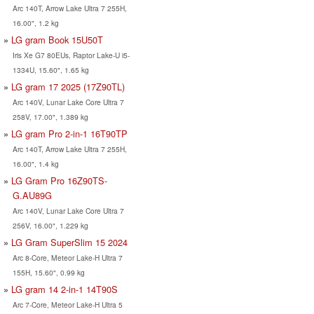
Arc 140T, Arrow Lake Ultra 7 255H,
16.00", 1.2 kg
LG gram Book 15U50T
Iris Xe G7 80EUs, Raptor Lake-U i5-
1334U, 15.60", 1.65 kg
LG gram 17 2025 (17Z90TL)
Arc 140V, Lunar Lake Core Ultra 7
258V, 17.00", 1.389 kg
LG gram Pro 2-in-1 16T90TP
Arc 140T, Arrow Lake Ultra 7 255H,
16.00", 1.4 kg
LG Gram Pro 16Z90TS-
G.AU89G
Arc 140V, Lunar Lake Core Ultra 7
256V, 16.00", 1.229 kg
LG Gram SuperSlim 15 2024
Arc 8-Core, Meteor Lake-H Ultra 7
155H, 15.60", 0.99 kg
LG gram 14 2-in-1 14T90S
Arc 7-Core, Meteor Lake-H Ultra 5