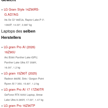
LG Gram Style 14Z90RS-
G.AD7AG
Iris Xe G7 96EUs, Raptor Lake-P i7-
1360P, 14.00", 0.987 kg
Laptops des
selben
Herstellers
LG gram Pro AI (2026)
16Z90U
Arc B390 Panther Lake iGPU,
Panther Lake Ultra X7 358H,
16.00", 1.2 kg
LG gram 15Z80T (2025)
Radeon 860M, Strix / Gorgon Point
Ryzen AI 7 350, 15.60", 1.2 kg
LG gram Pro AI 17 17Z90TR
GeForce RTX 5050 Laptop, Arrow
Lake Ultra 9 285H, 17.00", 1.47 kg
LG gram Pro 16Z90TP