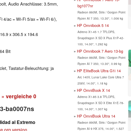
bolt, Audio Anschlüsse: 3.5mm,
bg1077nr
Radeon 860M, Strix / Gorgon Point
i 4/ac = Wi-Fi 5/ax = Wi-Fi 6/),
Ryzen AI 7 350, 13.30", 1.006 kg
HP Omnibook 5 14
Adreno X1-45 1.7 TFLOPS,
 16.9 x 306.5 x 194.6
Snapdragon X SD X Plus X1P-42-
100, 14.00", 1.292 kg
64 Bit
HP Omnibook 7 Aero 13-bg
Radeon 860M, Strix / Gorgon Point
Ryzen AI 7 350, 13.30", 0.99 kg
clet, Tastatur-Beleuchtung: ja
HP EliteBook Ultra G1i 14
Arc 140V, Lunar Lake Core Ultra 7
258V, 14.00", 1.18 kg
HP OmniBook X 14
» vergleiche
0
Adreno X1-85 3.8 TFLOPS,
Snapdragon X SD X Elite X1E-78-
13-ba0007ns
100, 14.00", 1.307 kg
HP OmniBook Ultra 14
lidad al Extremo
Radeon 890M, Strix / Gorgon Point
Ryzen AI 9 HX 375, 14.00", 1.527
e.org version