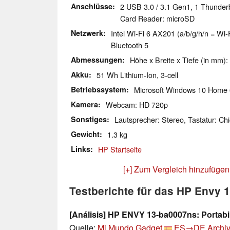
Anschlüsse
2 USB 3.0 / 3.1 Gen1, 1 Thunder
Card Reader: microSD
Netzwerk
Intel Wi-Fi 6 AX201 (a/b/g/h/n = Wi-F
Bluetooth 5
Abmessungen
Höhe x Breite x Tiefe (in mm):
Akku
51 Wh Lithium-Ion, 3-cell
Betriebssystem
Microsoft Windows 10 Home 
Kamera
Webcam: HD 720p
Sonstiges
Lautsprecher: Stereo, Tastatur: Chi
Gewicht
1.3 kg
Links
HP Startseite
[+] Zum Vergleich hinzufügen
Testberichte für das HP Envy 
[Análisis] HP ENVY 13-ba0007ns: Portabi
Quelle:
Mi Mundo Gadget
ES→DE
Archiv