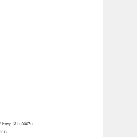
 Envy 13-ba0007ns
021)