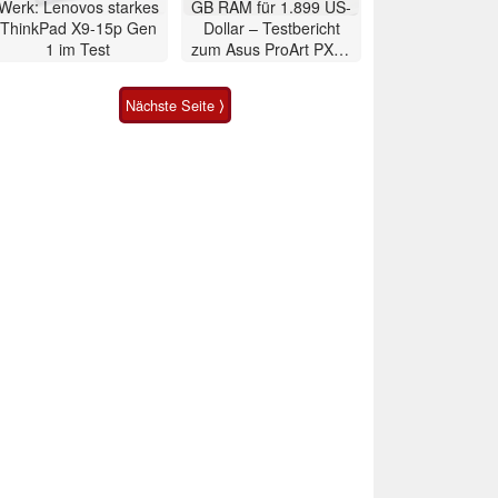
Werk: Lenovos starkes
GB RAM für 1.899 US-
ThinkPad X9-15p Gen
Dollar – Testbericht
1 im Test
zum Asus ProArt PX13
2026 Convertible
Nächste Seite ⟩