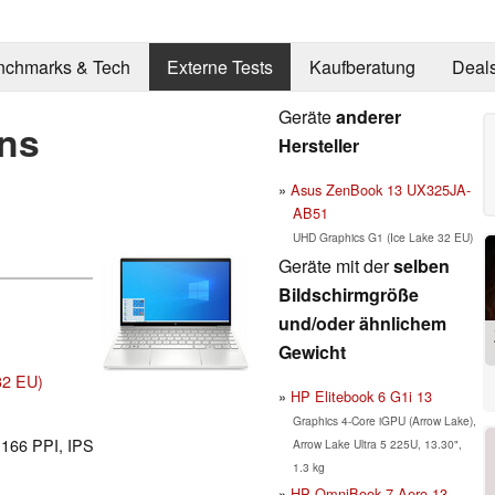
nchmarks & Tech
Externe Tests
Kaufberatung
Deal
Geräte
anderer
ns
Hersteller
Asus ZenBook 13 UX325JA-
AB51
UHD Graphics G1 (Ice Lake 32 EU)
Geräte mit der
selben
Bildschirmgröße
und/oder ähnlichem
Gewicht
32 EU)
HP Elitebook 6 G1i 13
Graphics 4-Core iGPU (Arrow Lake),
l 166 PPI, IPS
Arrow Lake Ultra 5 225U, 13.30",
1.3 kg
HP OmniBook 7 Aero 13-