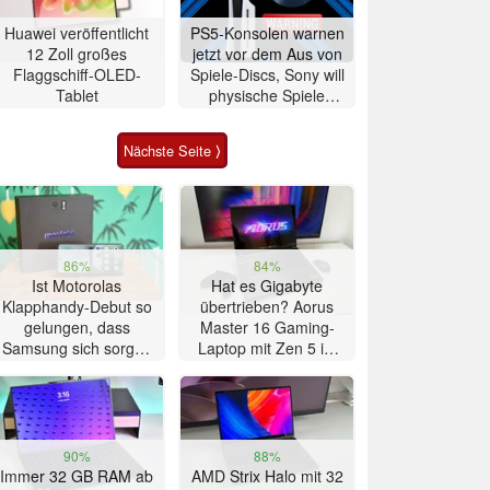
Huawei veröffentlicht
PS5-Konsolen warnen
12 Zoll großes
jetzt vor dem Aus von
Flaggschiff-OLED-
Spiele-Discs, Sony will
Tablet
physische Spiele
abschaffen
Nächste Seite ⟩
86%
84%
Ist Motorolas
Hat es Gigabyte
Klapphandy-Debut so
übertrieben? Aorus
gelungen, dass
Master 16 Gaming-
Samsung sich sorgen
Laptop mit Zen 5 im
muss? – Razr Fold
Test
Smartphone im Test
90%
88%
Immer 32 GB RAM ab
AMD Strix Halo mit 32