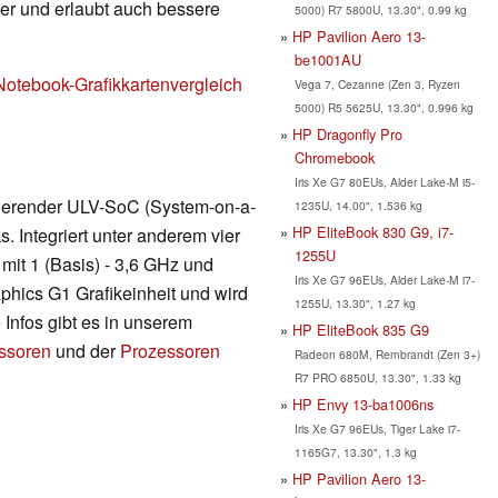
nger und erlaubt auch bessere
5000) R7 5800U, 13.30", 0.99 kg
HP Pavilion Aero 13-
be1001AU
Notebook-Grafikkartenvergleich
Vega 7, Cezanne (Zen 3, Ryzen
5000) R5 5625U, 13.30", 0.996 kg
HP Dragonfly Pro
Chromebook
Iris Xe G7 80EUs, Alder Lake-M i5-
asierender ULV-SoC (System-on-a-
1235U, 14.00", 1.536 kg
HP EliteBook 830 G9, i7-
. Integriert unter anderem vier
1255U
it 1 (Basis) - 3,6 GHz und
Iris Xe G7 96EUs, Alder Lake-M i7-
hics G1 Grafikeinheit und wird
1255U, 13.30", 1.27 kg
 Infos gibt es in unserem
HP EliteBook 835 G9
essoren
und der
Prozessoren
Radeon 680M, Rembrandt (Zen 3+)
R7 PRO 6850U, 13.30", 1.33 kg
HP Envy 13-ba1006ns
Iris Xe G7 96EUs, Tiger Lake i7-
1165G7, 13.30", 1.3 kg
HP Pavilion Aero 13-