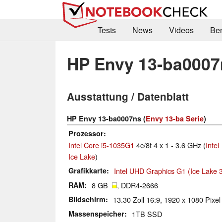
Tests
News
Videos
Be
HP Envy 13-ba0007
Ausstattung / Datenblatt
HP Envy 13-ba0007ns (
Envy 13-ba Serie
)
Prozessor
Intel Core i5-1035G1
4c/8t 4 x 1 - 3.6 GHz (
Intel
Ice Lake
)
Grafikkarte
Intel UHD Graphics G1 (Ice Lake 
RAM
8 GB
, DDR4-2666
Bildschirm
13.30 Zoll 16:9, 1920 x 1080 Pixe
Massenspeicher
1TB SSD