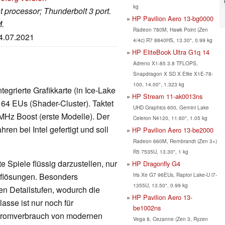
kg
t processor; Thunderbolt 3 port.
HP Pavilion Aero 13-bg0000
M.
Radeon 780M, Hawk Point (Zen
24.07.2021
4/4c) R7 8840HS, 13.30", 0.99 kg
HP EliteBook Ultra G1q 14
Adreno X1-85 3.8 TFLOPS,
Snapdragon X SD X Elite X1E-78-
100, 14.00", 1.323 kg
Integrierte Grafikkarte (in Ice-Lake
HP Stream 11-ak0013ns
 64 EUs (Shader-Cluster). Taktet
UHD Graphics 600, Gemini Lake
MHz Boost (erste Modelle). Der
Celeron N4120, 11.60", 1.05 kg
en bei Intel gefertigt und soll
HP Pavilion Aero 13-be2000
Radeon 660M, Rembrandt (Zen 3+)
R5 7535U, 13.30", 1 kg
 Spiele flüssig darzustellen, nur
HP Dragonfly G4
Iris Xe G7 96EUs, Raptor Lake-U i7-
Auflösungen. Besonders
1355U, 13.50", 0.99 kg
en Detailstufen, wodurch die
HP Pavilion Aero 13-
lasse ist nur noch für
be1002ns
Stromverbrauch von modernen
Vega 8, Cezanne (Zen 3, Ryzen