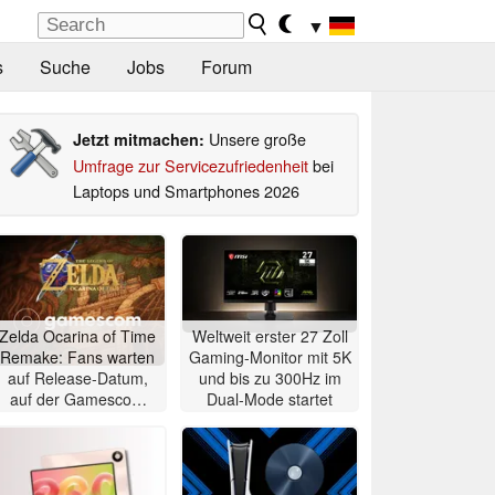
▼
s
Suche
Jobs
Forum
Unsere große
Jetzt mitmachen:
Umfrage zur Servicezufriedenheit
bei
Laptops und Smartphones 2026
Zelda Ocarina of Time
Weltweit erster 27 Zoll
Remake: Fans warten
Gaming-Monitor mit 5K
auf Release-Datum,
und bis zu 300Hz im
auf der Gamescom
Dual-Mode startet
wird das Spiel wohl
nicht gezeigt