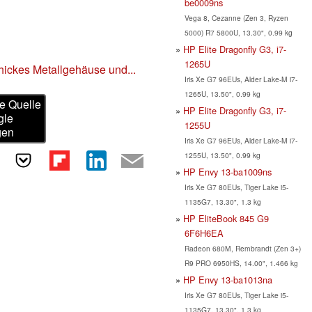
be0009ns
Vega 8, Cezanne (Zen 3, Ryzen
5000) R7 5800U, 13.30", 0.99 kg
HP Elite Dragonfly G3, i7-
1265U
hickes Metallgehäuse und...
Iris Xe G7 96EUs, Alder Lake-M i7-
1265U, 13.50", 0.99 kg
e Quelle
HP Elite Dragonfly G3, i7-
gle
1255U
gen
Iris Xe G7 96EUs, Alder Lake-M i7-
1255U, 13.50", 0.99 kg
HP Envy 13-ba1009ns
Iris Xe G7 80EUs, Tiger Lake i5-
1135G7, 13.30", 1.3 kg
HP EliteBook 845 G9
6F6H6EA
Radeon 680M, Rembrandt (Zen 3+)
R9 PRO 6950HS, 14.00", 1.466 kg
HP Envy 13-ba1013na
Iris Xe G7 80EUs, Tiger Lake i5-
1135G7, 13.30", 1.3 kg