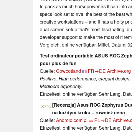
to pack as much horsepower as it can into a
specs look set to rival the best of the best 
creative workstations – and it has a hefty price
dual-screen setup that's most fascinating, b
developer support to make the most of it rem
Vergleich, online verfügbar, Mittel, Datum: 
Test ordinateur portable ASUS ROG Zeph
pour plus de fun
Quelle:
Cowcotland
FR→DE
Archive.org
Positive: High performance; elegant design; g
Mediocre ergonomy.
Einzeltest, online verfügbar, Sehr Lang, Da
[Recenzja] Asus ROG Zephyrus Duo 
87%
na każdym kroku – również ceną
Quelle:
Android.com.pl
PL→DE
Archive.o
Einzeltest, online verfügbar, Sehr Lang, Da