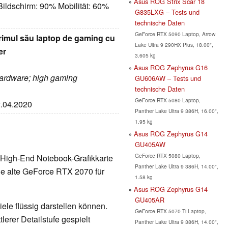
Asus ROG Strix Scar 18
ildschirm: 90% Mobilität: 60%
G835LXG – Tests und
technische Daten
GeForce RTX 5090 Laptop, Arrow
imul său laptop de gaming cu
Lake Ultra 9 290HX Plus, 18.00",
er
3.605 kg
n
Asus ROG Zephyrus G16
 hardware; high gaming
GU606AW – Tests und
technische Daten
GeForce RTX 5080 Laptop,
2.04.2020
Panther Lake Ultra 9 386H, 16.00",
1.95 kg
Asus ROG Zephyrus G14
GU405AW
GeForce RTX 5080 Laptop,
 High-End Notebook-Grafikkarte
Panther Lake Ultra 9 386H, 14.00",
ie alte GeForce RTX 2070 für
1.58 kg
Asus ROG Zephyrus G14
GU405AR
ele flüssig darstellen können.
GeForce RTX 5070 Ti Laptop,
erer Detailstufe gespielt
Panther Lake Ultra 9 386H, 14.00",