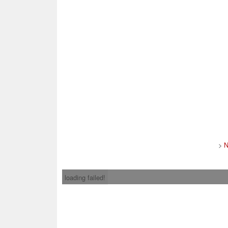
>
N
loading failed!