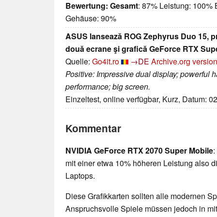
Bewertung:
Gesamt
: 87% Leistung: 100% B
Gehäuse: 90%
ASUS lansează ROG Zephyrus Duo 15, pr
două ecrane şi grafică GeForce RTX Sup
Quelle:
Go4it.ro
→DE
Archive.org versio
Positive: Impressive dual display; powerful
performance; big screen.
Einzeltest, online verfügbar, Kurz, Datum: 0
Kommentar
NVIDIA GeForce RTX 2070 Super Mobile
:
mit einer etwa 10% höheren Leistung also d
Laptops.
Diese Grafikkarten sollten alle modernen Spi
Anspruchsvolle Spiele müssen jedoch in mittl