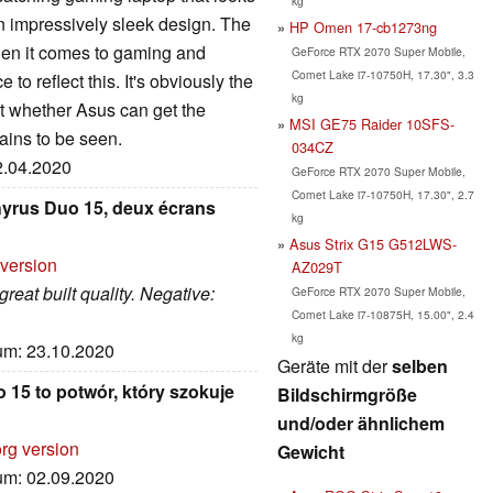
kg
n impressively sleek design. The
HP Omen 17-cb1273ng
when it comes to gaming and
GeForce RTX 2070 Super Mobile,
Comet Lake i7-10750H, 17.30", 3.3
 to reflect this. It's obviously the
kg
ut whether Asus can get the
MSI GE75 Raider 10SFS-
ains to be seen.
034CZ
02.04.2020
GeForce RTX 2070 Super Mobile,
Comet Lake i7-10750H, 17.30", 2.7
yrus Duo 15, deux écrans
kg
Asus Strix G15 G512LWS-
 version
AZ029T
reat built quality. Negative:
GeForce RTX 2070 Super Mobile,
Comet Lake i7-10875H, 15.00", 2.4
kg
tum: 23.10.2020
Geräte mit der
selben
15 to potwór, który szokuje
Bildschirmgröße
und/oder ähnlichem
rg version
Gewicht
tum: 02.09.2020