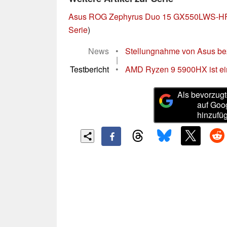
Asus ROG Zephyrus Duo 15 GX550LWS-H
Serie
)
News
•
Stellungnahme von Asus bez
|
Testbericht
•
AMD Ryzen 9 5900HX ist ein 
Als bevorzugt
auf Goo
hinzufü