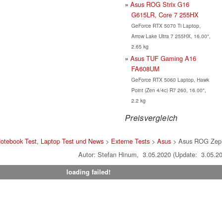
Asus ROG Strix G16
G615LR, Core 7 255HX
GeForce RTX 5070 Ti Laptop,
Arrow Lake Ultra 7 255HX, 16.00",
2.65 kg
Asus TUF Gaming A16
FA608UM
GeForce RTX 5060 Laptop, Hawk
Point (Zen 4/4c) R7 260, 16.00",
2.2 kg
Preisvergleich
otebook Test, Laptop Test und News
>
Externe Tests
>
Asus
> Asus ROG Zep
Autor: Stefan Hinum, 3.05.2020 (Update: 3.05.2
loading failed!