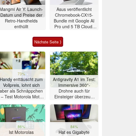
Mangmi Air Y: Launch-
Asus veröffentlicht
Datum und Preise der
Chromebook-CX15-
Retro-Handhelds
Bundle mit Google AI
enthüllt
Pro und 5 TB Cloud-
Speicher
Nächste Seite ⟩
73%
Handy enttäuscht zum
Antigravity A1 im Test:
Vollpreis, lohnt sich
Immersive 360°-
aber als Schnäppchen
Drohne auch für
– Test Motorola Moto
Einsteiger überzeugt
G47 Smartphone
mit Einschränkungen
86%
84%
Ist Motorolas
Hat es Gigabyte