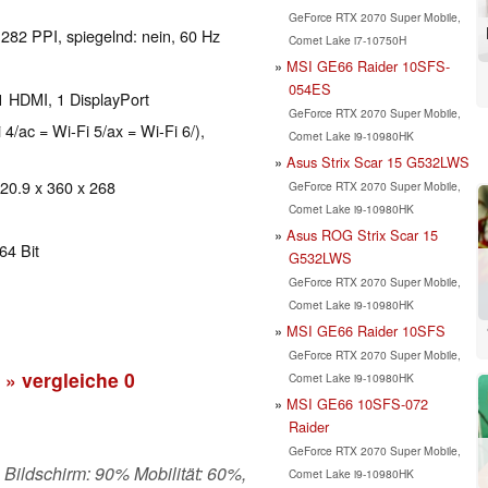
GeForce RTX 2070 Super Mobile,
 282 PPI, spiegelnd: nein, 60 Hz
Comet Lake i7-10750H
MSI GE66 Raider 10SFS-
054ES
1 HDMI, 1 DisplayPort
GeForce RTX 2070 Super Mobile,
 4/ac = Wi-Fi 5/ax = Wi-Fi 6/),
Comet Lake i9-10980HK
Asus Strix Scar 15 G532LWS
 20.9 x 360 x 268
GeForce RTX 2070 Super Mobile,
Comet Lake i9-10980HK
Asus ROG Strix Scar 15
64 Bit
G532LWS
GeForce RTX 2070 Super Mobile,
Comet Lake i9-10980HK
MSI GE66 Raider 10SFS
GeForce RTX 2070 Super Mobile,
» vergleiche
0
Comet Lake i9-10980HK
MSI GE66 10SFS-072
Raider
GeForce RTX 2070 Super Mobile,
, Bildschirm: 90% Mobilität: 60%,
Comet Lake i9-10980HK