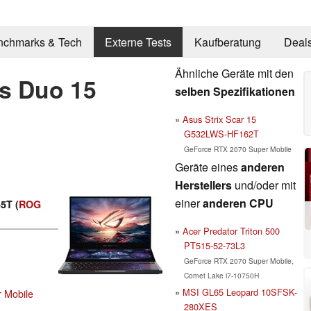
nchmarks & Tech
Externe Tests
Kaufberatung
Deal
Ähnliche Geräte mit den
s Duo 15
selben Spezifikationen
Asus Strix Scar 15
G532LWS-HF162T
GeForce RTX 2070 Super Mobile
Geräte eines
anderen
Herstellers
und/oder mit
einer
anderen CPU
5T (
ROG
Acer Predator Triton 500
PT515-52-73L3
GeForce RTX 2070 Super Mobile,
Comet Lake i7-10750H
MSI GL65 Leopard 10SFSK-
 Mobile
280XES