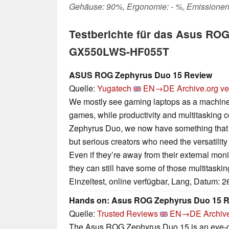
Gehäuse: 90%, Ergonomie: - %, Emissionen
Testberichte für das Asus RO
GX550LWS-HF055T
ASUS ROG Zephyrus Duo 15 Review
Quelle:
Yugatech
EN→DE
Archive.org ve
We mostly see gaming laptops as a machine 
games, while productivity and multitasking
Zephyrus Duo, we now have something that c
but serious creators who need the versatilit
Even if they’re away from their external moni
they can still have some of those multitasking
Einzeltest, online verfügbar, Lang, Datum: 
Hands on: Asus ROG Zephyrus Duo 15 
Quelle:
Trusted Reviews
EN→DE
Archiv
The Asus ROG Zephyrus Duo 15 is an eye-ca