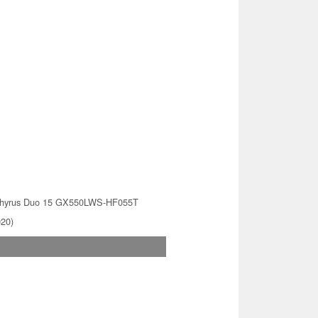
hyrus Duo 15 GX550LWS-HF055T
020)