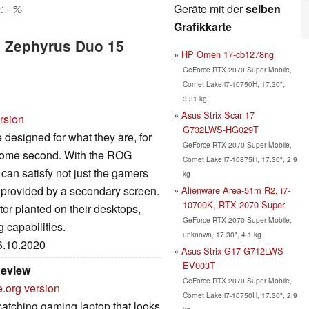
Geräte mit der
selben
: - %
Grafikkarte
G Zephyrus Duo 15
HP Omen 17-cb1278ng
GeForce RTX 2070 Super Mobile,
Comet Lake i7-10750H, 17.30",
3.31 kg
Asus Strix Scar 17
rsion
G732LWS-HG029T
designed for what they are, for
GeForce RTX 2070 Super Mobile,
 come second. With the ROG
Comet Lake i7-10875H, 17.30", 2.9
an satisfy not just the gamers
kg
y provided by a secondary screen.
Alienware Area-51m R2, i7-
10700K, RTX 2070 Super
tor planted on their desktops,
GeForce RTX 2070 Super Mobile,
 capabilities.
unknown, 17.30", 4.1 kg
26.10.2020
Asus Strix G17 G712LWS-
EV003T
Review
GeForce RTX 2070 Super Mobile,
e.org version
Comet Lake i7-10750H, 17.30", 2.9
tching gaming laptop that looks