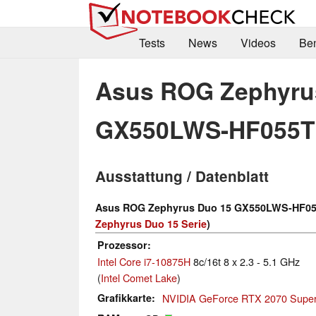
Tests
News
Videos
Be
Asus ROG Zephyru
GX550LWS-HF055T
Ausstattung / Datenblatt
Asus ROG Zephyrus Duo 15 GX550LWS-HF05
Zephyrus Duo 15 Serie
)
Prozessor
Intel Core i7-10875H
8c/16t 8 x 2.3 - 5.1 GHz
(
Intel Comet Lake
)
Grafikkarte
NVIDIA GeForce RTX 2070 Super