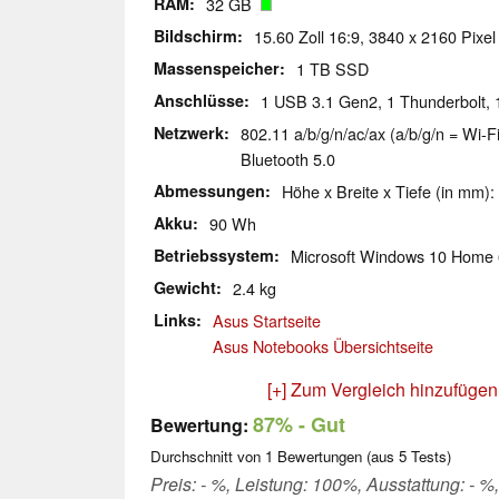
RAM
32 GB
Bildschirm
15.60 Zoll 16:9, 3840 x 2160 Pixel
Massenspeicher
1 TB SSD
Anschlüsse
1 USB 3.1 Gen2, 1 Thunderbolt, 
Netzwerk
802.11 a/b/g/n/ac/ax (a/b/g/n = Wi-Fi
Bluetooth 5.0
Abmessungen
Höhe x Breite x Tiefe (in mm):
Akku
90 Wh
Betriebssystem
Microsoft Windows 10 Home 
Gewicht
2.4 kg
Links
Asus Startseite
Asus Notebooks Übersichtseite
[+] Zum Vergleich hinzufügen
87%
- Gut
Bewertung:
Durchschnitt von
1
Bewertungen (aus
5
Tests)
Preis: - %, Leistung: 100%, Ausstattung: - %