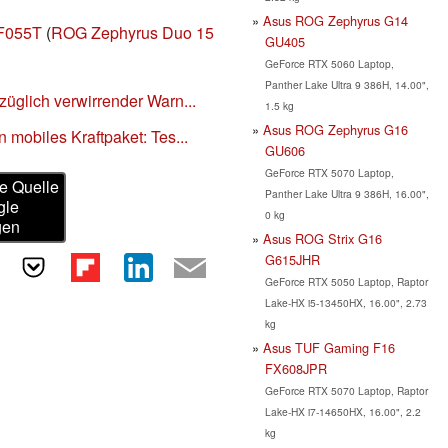
Asus ROG Zephyrus G14
F055T
(
ROG Zephyrus Duo 15
GU405
GeForce RTX 5060 Laptop,
Panther Lake Ultra 9 386H, 14.00",
üglich verwirrender Warn...
1.5 kg
Asus ROG Zephyrus G16
mobiles Kraftpaket: Tes...
GU606
GeForce RTX 5070 Laptop,
e Quelle
Panther Lake Ultra 9 386H, 16.00",
gle
0 kg
gen
Asus ROG Strix G16
G615JHR
GeForce RTX 5050 Laptop, Raptor
Lake-HX i5-13450HX, 16.00", 2.73
kg
Asus TUF Gaming F16
FX608JPR
GeForce RTX 5070 Laptop, Raptor
Lake-HX i7-14650HX, 16.00", 2.2
kg