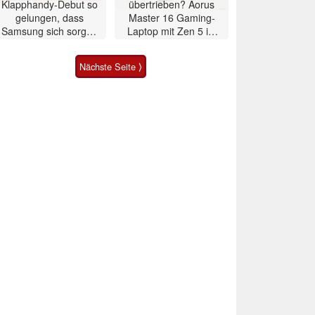
Klapphandy-Debut so
übertrieben? Aorus
gelungen, dass
Master 16 Gaming-
Samsung sich sorgen
Laptop mit Zen 5 im
muss? – Razr Fold
Test
Smartphone im Test
Nächste Seite ⟩