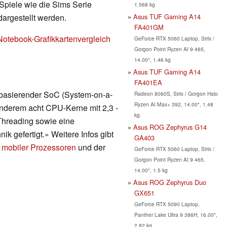
Spiele wie die Sims Serie
1.568 kg
Asus TUF Gaming A14
dargestellt werden.
FA401GM
Notebook-Grafikkartenvergleich
GeForce RTX 5060 Laptop, Strix /
Gorgon Point Ryzen AI 9 465,
14.00", 1.46 kg
Asus TUF Gaming A14
FA401EA
 basierender SoC (System-on-a-
Radeon 8060S, Strix / Gorgon Halo
Ryzen AI Max+ 392, 14.00", 1.48
 anderem acht CPU-Kerne mit 2,3 -
kg
Threading sowie eine
Asus ROG Zephyrus G14
ik gefertigt.» Weitere Infos gibt
GA403
 mobiler Prozessoren
und der
GeForce RTX 5060 Laptop, Strix /
Gorgon Point Ryzen AI 9 465,
14.00", 1.5 kg
Asus ROG Zephyrus Duo
GX651
GeForce RTX 5090 Laptop,
Panther Lake Ultra 9 386H, 16.00",
2.82 kg