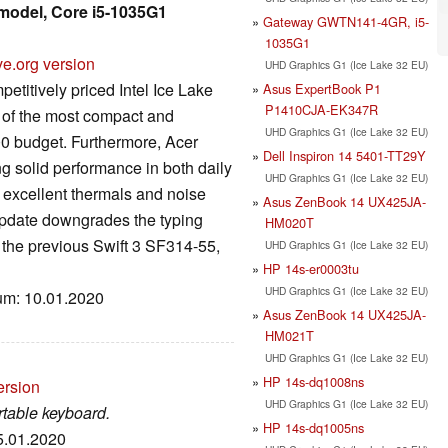
 model, Core i5-1035G1
Gateway GWTN141-4GR, i5-
1035G1
ve.org version
UHD Graphics G1 (Ice Lake 32 EU)
etitively priced Intel Ice Lake
Asus ExpertBook P1
P1410CJA-EK347R
e of the most compact and
UHD Graphics G1 (Ice Lake 32 EU)
00 budget. Furthermore, Acer
Dell Inspiron 14 5401-TT29Y
g solid performance in both daily
UHD Graphics G1 (Ice Lake 32 EU)
excellent thermals and noise
Asus ZenBook 14 UX425JA-
 update downgrades the typing
HM020T
f the previous Swift 3 SF314-55,
UHD Graphics G1 (Ice Lake 32 EU)
HP 14s-er0003tu
UHD Graphics G1 (Ice Lake 32 EU)
tum: 10.01.2020
Asus ZenBook 14 UX425JA-
HM021T
UHD Graphics G1 (Ice Lake 32 EU)
HP 14s-dq1008ns
ersion
UHD Graphics G1 (Ice Lake 32 EU)
ortable keyboard.
HP 14s-dq1005ns
15.01.2020