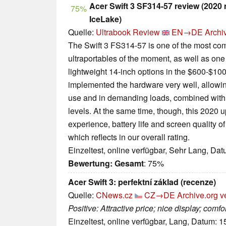
Acer Swift 3 SF314-57 review (2020
75%
IceLake)
Quelle:
Ultrabook Review
EN→DE
Archi
The Swift 3 FS314-57 is one of the most comp
ultraportables of the moment, as well as on
lightweight 14-inch options in the $600-$10
implemented the hardware very well, allowin
use and in demanding loads, combined with 
levels. At the same time, though, this 2020
experience, battery life and screen quality o
which reflects in our overall rating.
Einzeltest, online verfügbar, Sehr Lang, Da
Bewertung:
Gesamt
: 75%
Acer Swift 3: perfektní základ (recenze)
Quelle:
CNews.cz
CZ→DE
Archive.org v
Positive: Attractive price; nice display; comf
Einzeltest, online verfügbar, Lang, Datum: 