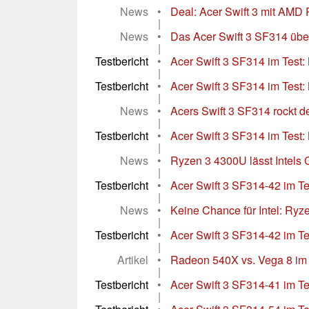
News
•
Deal: Acer Swift 3 mit AMD R
|
News
•
Das Acer Swift 3 SF314 überz
|
Testbericht
•
Acer Swift 3 SF314 im Test:
|
Testbericht
•
Acer Swift 3 SF314 im Test: 
|
News
•
Acers Swift 3 SF314 rockt den
|
Testbericht
•
Acer Swift 3 SF314 im Test: L
|
News
•
Ryzen 3 4300U lässt Intels Co
|
Testbericht
•
Acer Swift 3 SF314-42 im Te
|
News
•
Keine Chance für Intel: Ryze
|
Testbericht
•
Acer Swift 3 SF314-42 im Tes
|
Artikel
•
Radeon 540X vs. Vega 8 im A
|
Testbericht
•
Acer Swift 3 SF314-41 im Tes
|