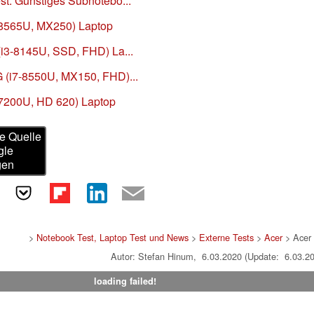
st: Günstiges Subnotebo...
7-8565U, MX250) Laptop
(i3-8145U, SSD, FHD) La...
G (i7-8550U, MX150, FHD)...
5-7200U, HD 620) Laptop
e Quelle
gle
gen
>
Notebook Test, Laptop Test und News
>
Externe Tests
>
Acer
> Acer
Autor: Stefan Hinum, 6.03.2020 (Update: 6.03.2
loading failed!