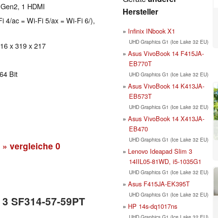
1 Gen2, 1 HDMI
Hersteller
i 4/ac = Wi-Fi 5/ax = Wi-Fi 6/),
Infinix INbook X1
UHD Graphics G1 (Ice Lake 32 EU)
 16 x 319 x 217
Asus VivoBook 14 F415JA-
EB770T
64 Bit
UHD Graphics G1 (Ice Lake 32 EU)
Asus VivoBook 14 K413JA-
EB573T
UHD Graphics G1 (Ice Lake 32 EU)
Asus VivoBook 14 X413JA-
EB470
UHD Graphics G1 (Ice Lake 32 EU)
» vergleiche
0
Lenovo Ideapad Slim 3
14IIL05-81WD, i5-1035G1
UHD Graphics G1 (Ice Lake 32 EU)
Asus F415JA-EK395T
UHD Graphics G1 (Ice Lake 32 EU)
t 3 SF314-57-59PT
HP 14s-dq1017ns
UHD Graphics G1 (Ice Lake 32 EU)