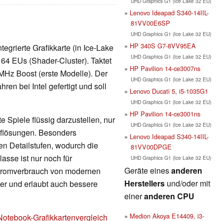
UHD Graphics G1 (Ice Lake 32 EU)
Lenovo Ideapad S340-14IIL-
81VV00E6SP
UHD Graphics G1 (Ice Lake 32 EU)
HP 340S G7-8VV95EA
Integrierte Grafikkarte (in Ice-Lake
UHD Graphics G1 (Ice Lake 32 EU)
 64 EUs (Shader-Cluster). Taktet
HP Pavilion 14-ce3007ns
MHz Boost (erste Modelle). Der
UHD Graphics G1 (Ice Lake 32 EU)
en bei Intel gefertigt und soll
Lenovo Ducati 5, i5-1035G1
UHD Graphics G1 (Ice Lake 32 EU)
HP Pavilion 14-ce3001ns
 Spiele flüssig darzustellen, nur
UHD Graphics G1 (Ice Lake 32 EU)
Auflösungen. Besonders
Lenovo Ideapad S340-14IIL-
en Detailstufen, wodurch die
81VV00DPGE
lasse ist nur noch für
UHD Graphics G1 (Ice Lake 32 EU)
Geräte eines
anderen
Stromverbrauch von modernen
Herstellers
und/oder mit
nger und erlaubt auch bessere
einer
anderen CPU
Medion Akoya E14409, i3-
Notebook-Grafikkartenvergleich