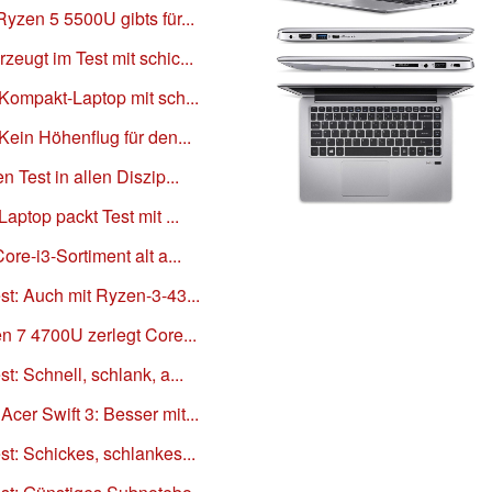
yzen 5 5500U gibts für...
eugt im Test mit schic...
 Kompakt-Laptop mit sch...
Kein Höhenflug für den...
 Test in allen Diszip...
aptop packt Test mit ...
re-i3-Sortiment alt a...
st: Auch mit Ryzen-3-43...
n 7 4700U zerlegt Core...
t: Schnell, schlank, a...
cer Swift 3: Besser mit...
t: Schickes, schlankes...