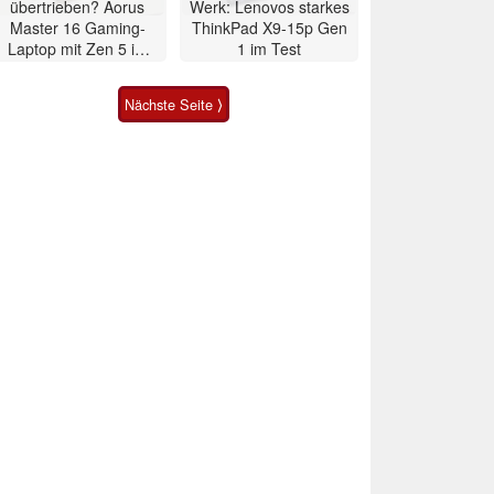
übertrieben? Aorus
Werk: Lenovos starkes
Master 16 Gaming-
ThinkPad X9-15p Gen
Laptop mit Zen 5 im
1 im Test
Test
Nächste Seite ⟩