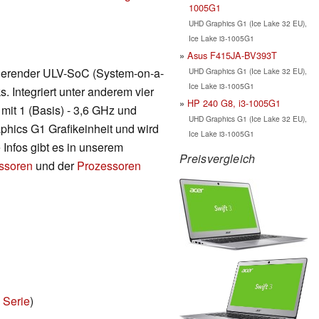
1005G1
UHD Graphics G1 (Ice Lake 32 EU),
Ice Lake i3-1005G1
Asus F415JA-BV393T
asierender ULV-SoC (System-on-a-
UHD Graphics G1 (Ice Lake 32 EU),
Ice Lake i3-1005G1
. Integriert unter anderem vier
HP 240 G8, i3-1005G1
it 1 (Basis) - 3,6 GHz und
UHD Graphics G1 (Ice Lake 32 EU),
hics G1 Grafikeinheit und wird
Ice Lake i3-1005G1
 Infos gibt es in unserem
Preisvergleich
essoren
und der
Prozessoren
 Serie
)