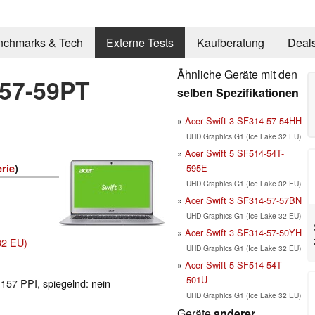
nchmarks & Tech
Externe Tests
Kaufberatung
Deal
Ähnliche Geräte mit den
-57-59PT
selben Spezifikationen
Acer Swift 3 SF314-57-54HH
UHD Graphics G1 (Ice Lake 32 EU)
Acer Swift 5 SF514-54T-
595E
rie
)
UHD Graphics G1 (Ice Lake 32 EU)
Acer Swift 3 SF314-57-57BN
UHD Graphics G1 (Ice Lake 32 EU)
Acer Swift 3 SF314-57-50YH
32 EU)
UHD Graphics G1 (Ice Lake 32 EU)
Acer Swift 5 SF514-54T-
501U
 157 PPI, spiegelnd: nein
UHD Graphics G1 (Ice Lake 32 EU)
Geräte
anderer