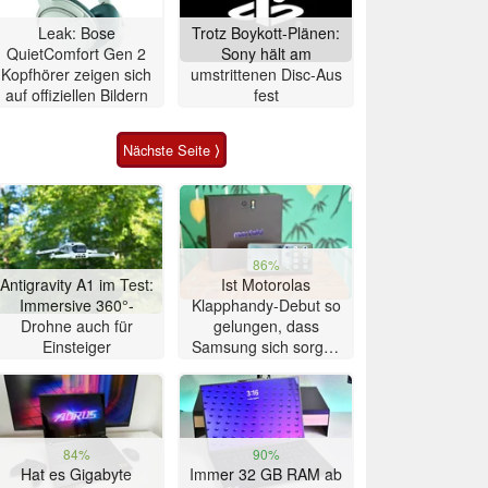
Leak: Bose
Trotz Boykott-Plänen:
QuietComfort Gen 2
Sony hält am
Kopfhörer zeigen sich
umstrittenen Disc-Aus
auf offiziellen Bildern
fest
Nächste Seite ⟩
86%
Antigravity A1 im Test:
Ist Motorolas
Immersive 360°-
Klapphandy-Debut so
Drohne auch für
gelungen, dass
Einsteiger
Samsung sich sorgen
muss? – Razr Fold
Smartphone im Test
84%
90%
Hat es Gigabyte
Immer 32 GB RAM ab