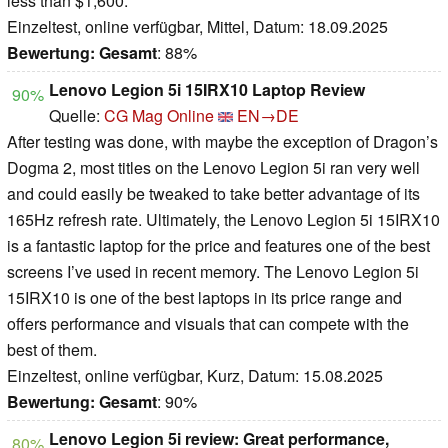
less than $1,600.
Einzeltest, online verfügbar, Mittel, Datum: 18.09.2025
Bewertung:
Gesamt
: 88%
Lenovo Legion 5i 15IRX10 Laptop Review
90%
Quelle:
CG Mag Online
EN→DE
After testing was done, with maybe the exception of Dragon’s
Dogma 2, most titles on the Lenovo Legion 5i ran very well
and could easily be tweaked to take better advantage of its
165Hz refresh rate. Ultimately, the Lenovo Legion 5i 15IRX10
is a fantastic laptop for the price and features one of the best
screens I’ve used in recent memory. The Lenovo Legion 5i
15IRX10 is one of the best laptops in its price range and
offers performance and visuals that can compete with the
best of them.
Einzeltest, online verfügbar, Kurz, Datum: 15.08.2025
Bewertung:
Gesamt
: 90%
Lenovo Legion 5i review: Great performance,
80%