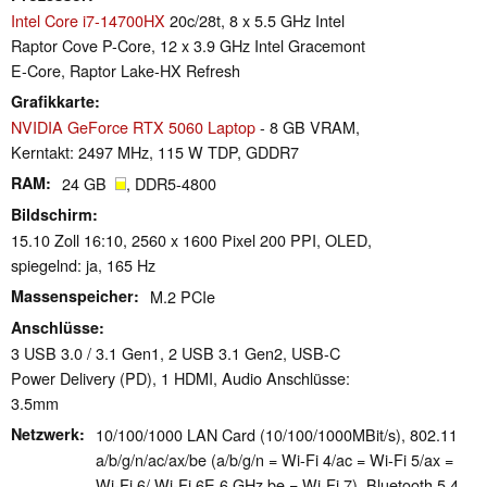
Intel Core i7-14700HX
20c/28t, 8 x 5.5 GHz Intel
Raptor Cove P-Core, 12 x 3.9 GHz Intel Gracemont
E-Core, Raptor Lake-HX Refresh
Grafikkarte
NVIDIA GeForce RTX 5060 Laptop
- 8 GB VRAM,
Kerntakt: 2497 MHz, 115 W TDP, GDDR7
RAM
24 GB
, DDR5-4800
Bildschirm
15.10 Zoll 16:10, 2560 x 1600 Pixel 200 PPI, OLED,
spiegelnd: ja, 165 Hz
Massenspeicher
M.2 PCIe
Anschlüsse
3 USB 3.0 / 3.1 Gen1, 2 USB 3.1 Gen2, USB-C
Power Delivery (PD), 1 HDMI, Audio Anschlüsse:
3.5mm
Netzwerk
10/100/1000 LAN Card (10/100/1000MBit/s), 802.11
a/​b/​g/​n/​ac/​ax/​be (a/b/g/n = Wi-Fi 4/ac = Wi-Fi 5/ax =
Wi-Fi 6/ Wi-Fi 6E 6 GHz be = Wi-Fi 7), Bluetooth 5.4