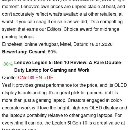
moment. Lenovo's own prices are unpredictable at best, and
don't accurately reflect what's available at other retailers, at
worst. If you can snag it on sale as we did, it’s a compelling
system that earns our Editors' Choice award for midrange
gaming laptops.
Einzeltest, online verfügbar, Mittel, Datum: 18.01.2026
Bewertung:
Gesamt
: 80%
Lenovo Legion 5i Gen 10 Review: A Rare Double-
88%
Duty Laptop for Gaming and Work
Quelle:
CNet
EN→DE
Yes! It provides great performance for the price, and its OLED
display is outstanding. It's a great pick for gamers, but it's
more than just a gaming laptop. Creators engaged in color-
accurate work will love the bright, high-res OLED display and
the laptop's portability relative to other gaming laptops. For
everything it can do, the Legion 5i Gen 10 is a great value at