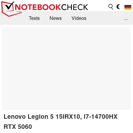
Tests
News
Videos
...
Benchmarks & Tech
Externe Tests
Kaufberatung
Deals
Suche
Jobs
Forum
Lenovo Legion 5 15IRX10, i7-14700HX
RTX 5060