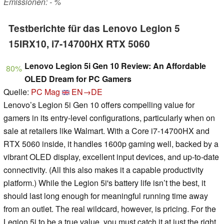
Emissionen: - %
Testberichte für das Lenovo Legion 5
15IRX10, i7-14700HX RTX 5060
Lenovo Legion 5i Gen 10 Review: An Affordable
80%
OLED Dream for PC Gamers
Quelle:
PC Mag
EN→DE
Lenovo’s Legion 5i Gen 10 offers compelling value for
gamers in its entry-level configurations, particularly when on
sale at retailers like Walmart. With a Core i7-14700HX and
RTX 5060 inside, it handles 1600p gaming well, backed by a
vibrant OLED display, excellent input devices, and up-to-date
connectivity. (All this also makes it a capable productivity
platform.) While the Legion 5i's battery life isn’t the best, it
should last long enough for meaningful running time away
from an outlet. The real wildcard, however, is pricing. For the
Legion 5i to be a true value, you must catch it at just the right