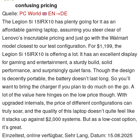
confusing pricing
Quelle:
PC World
EN→DE
The Legion 5i 15IRX10 has plenty going for it as an
affordable gaming laptop, assuming you steer clear of
Lenovo’s inscrutable pricing and just go with the Walmart
model closest to our test configuration. For $1,199, the
Legion 5i 15IRX10 is offering a lot. It has an excellent display
for gaming and entertainment, a sturdy build, solid
performance, and surprisingly quiet fans. Though the design
is decently portable, the battery doesn’t last long. So you’ll
want to bring the charger if you plan to do much on the go. A
lot of the value here hinges on the low price though. With
upgraded internals, the price of different configurations can
truly soar, and the quality of this laptop doesn’t quite feel like
it stacks up against $2,000 systems. But as a low-cost option,
it’s great.
Einzeltest, online verfügbar, Sehr Lang, Datum: 15.08.2025