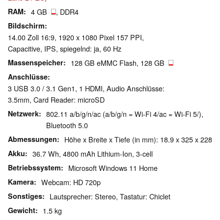
RAM
4 GB
, DDR4
Bildschirm
14.00 Zoll 16:9, 1920 x 1080 Pixel 157 PPI,
Capacitive, IPS, spiegelnd: ja, 60 Hz
Massenspeicher
128 GB eMMC Flash, 128 GB
Anschlüsse
3 USB 3.0 / 3.1 Gen1, 1 HDMI, Audio Anschlüsse:
3.5mm, Card Reader: microSD
Netzwerk
802.11 a/b/g/n/ac (a/b/g/n = Wi-Fi 4/ac = Wi-Fi 5/),
Bluetooth 5.0
Abmessungen
Höhe x Breite x Tiefe (in mm): 18.9 x 325 x 228
Akku
36.7 Wh, 4800 mAh Lithium-Ion, 3-cell
Betriebssystem
Microsoft Windows 11 Home
Kamera
Webcam: HD 720p
Sonstiges
Lautsprecher: Stereo, Tastatur: Chiclet
Gewicht
1.5 kg