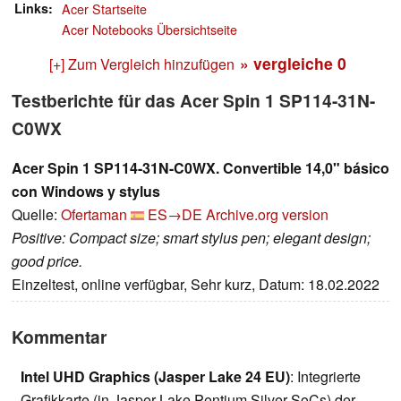
Links
Acer Startseite
Acer Notebooks Übersichtseite
» vergleiche
0
[+] Zum Vergleich hinzufügen
Testberichte für das Acer Spin 1 SP114-31N-
C0WX
Acer Spin 1 SP114-31N-C0WX. Convertible 14,0" básico
con Windows y stylus
Quelle:
Ofertaman
ES→DE
Archive.org version
Positive: Compact size; smart stylus pen; elegant design;
good price.
Einzeltest, online verfügbar, Sehr kurz, Datum: 18.02.2022
Kommentar
Intel UHD Graphics (Jasper Lake 24 EU)
: Integrierte
Grafikkarte (in Jasper Lake Pentium Silver SoCs) der