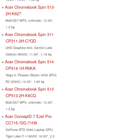
Acer Chromebook Spin 513-
2H-K627
Mali-G57 MP5, unknown, 13.30",
1.3 kg
Acer Chromebook Spin 311
CP311-2H-C7QD
UHD Graphics 600, Gemini Lake
Celeron N4000, 11.60", 1.19 kg
Acer Chromebook Spin 514
CP514-1H-R0KA
Vega 3, Picasso (Ryzen 3000 APU)
R3 3250U, 14.00", 1.65 kg
Acer Chromebook Spin 513
CP513-2H-K6CQ
Mali-G57 MP5, unknown, 13.30",
1.3 kg
Acer ConceptD 7 Ezel Pro
CC715-72G-71H9
GeForce RTX 3080 Laptop GPU,
Tiger Lake i7-11800H, 16.00", 2.5