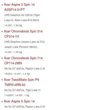
Acer Aspire 3 Spin 14
A3SP14-31PT
UHD Graphics Xe 32EUs (Tiger
Lake-H), Alder Lake-N i3-N305,
14.00", 1.54 kg
Acer Chromebook Spin 314
CP314-1H
UHD Graphics (Jasper Lake 32 EU),
Jasper Lake Pentium N6000,
14.00", 1.55 kg
Acer Chromebook Spin 714
CP714-2WN
Iris Xe G7 80EUs, Raptor Lake-U i5-
1335U, 14.00", 1.4 kg
Acer TravelMate Spin P6
TMP614RN-52
Iris Xe G7 96EUs, Tiger Lake i7-
1165G7, 14.00", 1 kg
Acer Aspire 5 Spin 14
Iris Xe G7 80EUs, Raptor Lake-U i5-