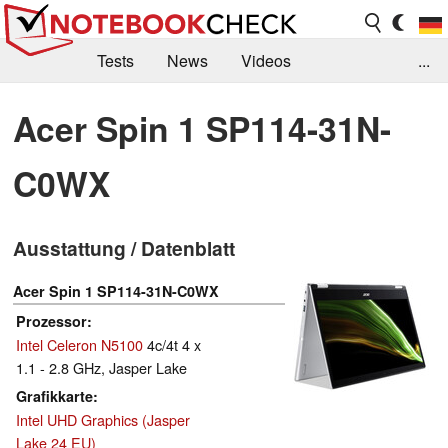
Tests
News
Videos
...
Benchmarks & Tech
Externe Tests
Acer Spin 1 SP114-31N-
Kaufberatung
Deals
Suche
Jobs
C0WX
Forum
Ausstattung / Datenblatt
Acer Spin 1 SP114-31N-C0WX
Prozessor
Intel Celeron N5100
4c/4t 4 x
1.1 - 2.8 GHz, Jasper Lake
Grafikkarte
Intel UHD Graphics (Jasper
Lake 24 EU)