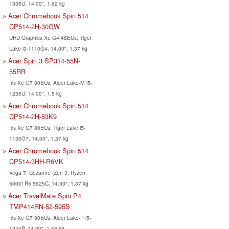
1335U, 14.00", 1.62 kg
Acer Chromebook Spin 514
CP514-2H-30GW
UHD Graphics Xe G4 48EUs, Tiger
Lake i3-1110G4, 14.00", 1.37 kg
Acer Spin 3 SP314-55N-
55RR
Iris Xe G7 80EUs, Alder Lake-M i5-
1235U, 14.00", 1.5 kg
Acer Chromebook Spin 514
CP514-2H-53K9
Iris Xe G7 80EUs, Tiger Lake i5-
1130G7, 14.00", 1.37 kg
Acer Chromebook Spin 514
CP514-3HH-R6VK
Vega 7, Cezanne (Zen 3, Ryzen
5000) R5 5625C, 14.00", 1.37 kg
Acer TravelMate Spin P4
TMP414RN-52-595S
Iris Xe G7 80EUs, Alder Lake-P i5-
1240P, 14.00", 1.53 kg