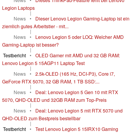
News
•
Dieses ThinkPad-Feature fehlt bei Lenovo
Legion Laptops
|
News
•
Dieser Lenovo Legion Gaming-Laptop ist ein
ziemlich gutes Arbeitstier - mit...
|
News
•
Lenovo Legion 5 oder LOQ: Welcher AMD
Gaming-Laptop ist besser?
|
Testbericht
•
OLED Gamer mit AMD und 32 GB RAM:
Lenovo Legion 5 15AGP11 Laptop Test
|
News
•
2.5k-OLED (165 Hz, DCI-P3), Core i7,
GeForce RTX 5070, 32 GB RAM, 1 TB SSD:...
|
News
•
Deal: Lenovo Legion 5 Gen 10 mit RTX
5070, QHD-OLED und 32GB RAM zum Top-Preis
|
News
•
Deal: Lenovo Legion 5 mit RTX 5070 und
QHD-OLED zum Bestpreis bestellbar
|
Testbericht
•
Test Lenovo Legion 5 15IRX10 Gaming