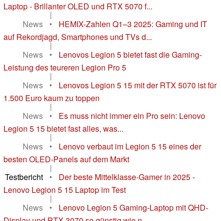
Laptop - Brillanter OLED und RTX 5070 f...
|
News
•
HEMIX-Zahlen Q1–3 2025: Gaming und IT
auf Rekordjagd, Smartphones und TVs d...
|
News
•
Lenovos Legion 5 bietet fast die Gaming-
Leistung des teureren Legion Pro 5
|
News
•
Lenovos Legion 5 15 mit der RTX 5070 ist für
1.500 Euro kaum zu toppen
|
News
•
Es muss nicht immer ein Pro sein: Lenovo
Legion 5 15 bietet fast alles, was...
|
News
•
Lenovo verbaut im Legion 5 15 eines der
besten OLED-Panels auf dem Markt
|
Testbericht
•
Der beste Mittelklasse-Gamer in 2025 -
Lenovo Legion 5 15 Laptop im Test
|
News
•
Lenovo Legion 5 Gaming-Laptop mit QHD-
Display und RTX 3070 so günstig wie n...