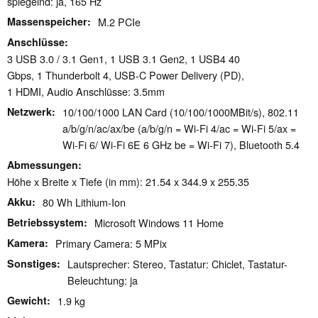
spiegelnd: ja, 165 Hz
Massenspeicher
M.2 PCIe
Anschlüsse
3 USB 3.0 / 3.1 Gen1, 1 USB 3.1 Gen2, 1 USB4 40
Gbps, 1 Thunderbolt 4, USB-C Power Delivery (PD),
1 HDMI, Audio Anschlüsse: 3.5mm
Netzwerk
10/100/1000 LAN Card (10/100/1000MBit/s), 802.11
a/​b/​g/​n/​ac/​ax/​be (a/b/g/n = Wi-Fi 4/ac = Wi-Fi 5/ax =
Wi-Fi 6/ Wi-Fi 6E 6 GHz be = Wi-Fi 7), Bluetooth 5.4
Abmessungen
Höhe x Breite x Tiefe (in mm): 21.54 x 344.9 x 255.35
Akku
80 Wh Lithium-Ion
Betriebssystem
Microsoft Windows 11 Home
Kamera
Primary Camera: 5 MPix
Sonstiges
Lautsprecher: Stereo, Tastatur: Chiclet, Tastatur-
Beleuchtung: ja
Gewicht
1.9 kg