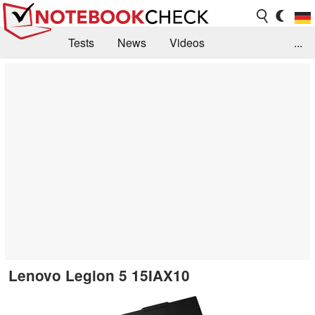
Tests
News
Videos
...
Benchmarks & Tech
Externe Tests
Kaufberatung
Deals
Suche
Jobs
Forum
Lenovo Legion 5 15IAX10