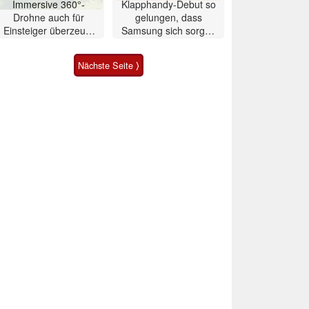
Immersive 360°-
Klapphandy-Debut so
Drohne auch für
gelungen, dass
Einsteiger überzeugt
Samsung sich sorgen
mit Einschränkungen
muss? – Razr Fold
Smartphone im Test
Nächste Seite ⟩