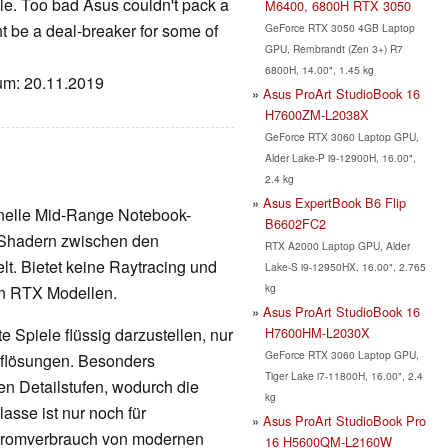
icle. Too bad Asus couldn't pack a
M6400, 6800H RTX 3050
ht be a deal-breaker for some of
GeForce RTX 3050 4GB Laptop
GPU, Rembrandt (Zen 3+) R7
6800H, 14.00", 1.45 kg
tum: 20.11.2019
Asus ProArt StudioBook 16
H7600ZM-L2038X
GeForce RTX 3060 Laptop GPU,
Alder Lake-P i9-12900H, 16.00",
2.4 kg
Asus ExpertBook B6 Flip
onelle Mid-Range Notebook-
B6602FC2
4 Shadern zwischen den
RTX A2000 Laptop GPU, Alder
. Bietet keine Raytracing und
Lake-S i9-12950HX, 16.00", 2.765
kg
en RTX Modellen.
Asus ProArt StudioBook 16
H7600HM-L2030X
 Spiele flüssig darzustellen, nur
GeForce RTX 3060 Laptop GPU,
Auflösungen. Besonders
Tiger Lake i7-11800H, 16.00", 2.4
en Detailstufen, wodurch die
kg
lasse ist nur noch für
Asus ProArt StudioBook Pro
Stromverbrauch von modernen
16 H5600QM-L2160W