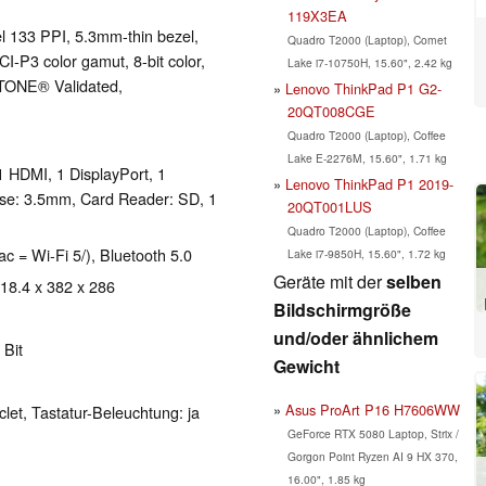
119X3EA
el 133 PPI, 5.3mm-thin bezel,
Quadro T2000 (Laptop), Comet
I-P3 color gamut, 8-bit color,
Lake i7-10750H, 15.60", 2.42 kg
NTONE® Validated,
Lenovo ThinkPad P1 G2-
20QT008CGE
Quadro T2000 (Laptop), Coffee
Lake E-2276M, 15.60", 1.71 kg
 HDMI, 1 DisplayPort, 1
Lenovo ThinkPad P1 2019-
se: 3.5mm, Card Reader: SD, 1
20QT001LUS
Quadro T2000 (Laptop), Coffee
ac = Wi-Fi 5/), Bluetooth 5.0
Lake i7-9850H, 15.60", 1.72 kg
Geräte mit der
selben
 18.4 x 382 x 286
Bildschirmgröße
und/oder ähnlichem
 Bit
Gewicht
Asus ProArt P16 H7606WW
clet, Tastatur-Beleuchtung: ja
GeForce RTX 5080 Laptop, Strix /
Gorgon Point Ryzen AI 9 HX 370,
16.00", 1.85 kg