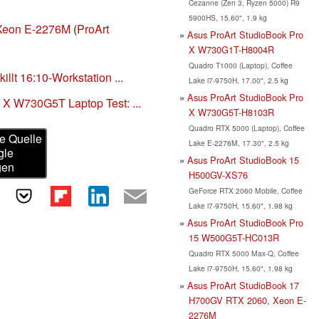
Cezanne (Zen 3, Ryzen 5000) R9
5900HS, 15.60", 1.9 kg
 Xeon E-2276M
(
ProArt
Asus ProArt StudioBook Pro
X W730G1T-H8004R
Quadro T1000 (Laptop), Coffee
llt 16:10-Workstation ...
Lake i7-9750H, 17.00", 2.5 kg
Asus ProArt StudioBook Pro
 X W730G5T Laptop Test: ...
X W730G5T-H8103R
Quadro RTX 5000 (Laptop), Coffee
e Quelle
Lake E-2276M, 17.30", 2.5 kg
gle
Asus ProArt StudioBook 15
gen
H500GV-XS76
GeForce RTX 2060 Mobile, Coffee
Lake i7-9750H, 15.60", 1.98 kg
Asus ProArt StudioBook Pro
15 W500G5T-HC013R
Quadro RTX 5000 Max-Q, Coffee
Lake i7-9750H, 15.60", 1.98 kg
Asus ProArt StudioBook 17
H700GV RTX 2060, Xeon E-
2276M