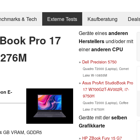
nchmarks & Tech
Externe Tests
Kaufberatung
Deal
Geräte eines
anderen
oBook Pro 17
Herstellers
und/oder mit
einer
anderen CPU
2276M
Dell Precision 5750
Quadro T2000 (Laptop), Comet
Lake W-10855M
Asus ProArt StudioBook Pro
17 W700G2T-AV002R, i7-
eon E-
9750H
Quadro T2000 (Laptop), Coffee
Lake i7-9750H
Geräte mit der
selben
Grafikkarte
 4 GB VRAM, GDDR5
HP ZBook Fury 15 G7