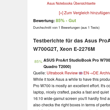
Asus Notebooks Übersichtseite
[+] Zum Vergleich hinzufügen
85%
- Gut
Bewertung:
Durchschnitt von
1
Bewertungen (aus
1
Tests)
Testberichte für das Asus Pro
W700G2T, Xeon E-2276M
ASUS ProArt StudioBook Pro W700 
85%
Quadro T2000)
Quelle:
Ultrabook Review
EN→DE
Archi
While it took Asus a while to have this produ
Pro W700 is mostly an excellent effort. It's c
laptop, nicely crafted, packs a fast and quie
16:10 wide-gamut screen you'll hardly find a
also checks the right boxes in terms of perf