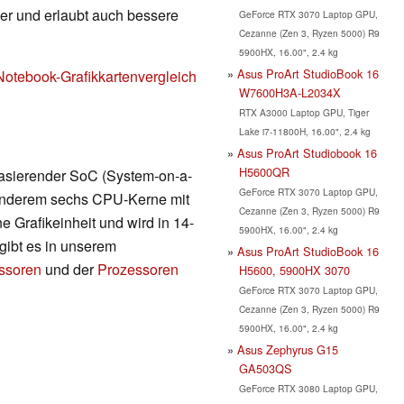
nger und erlaubt auch bessere
GeForce RTX 3070 Laptop GPU,
Cezanne (Zen 3, Ryzen 5000) R9
5900HX, 16.00", 2.4 kg
Asus ProArt StudioBook 16
Notebook-Grafikkartenvergleich
W7600H3A-L2034X
RTX A3000 Laptop GPU, Tiger
Lake i7-11800H, 16.00", 2.4 kg
Asus ProArt Studiobook 16
H5600QR
 basierender SoC (System-on-a-
GeForce RTX 3070 Laptop GPU,
r anderem sechs CPU-Kerne mit
Cezanne (Zen 3, Ryzen 5000) R9
 Grafikeinheit und wird in 14-
5900HX, 16.00", 2.4 kg
 gibt es in unserem
Asus ProArt StudioBook 16
essoren
und der
Prozessoren
H5600, 5900HX 3070
GeForce RTX 3070 Laptop GPU,
Cezanne (Zen 3, Ryzen 5000) R9
5900HX, 16.00", 2.4 kg
Asus Zephyrus G15
GA503QS
GeForce RTX 3080 Laptop GPU,