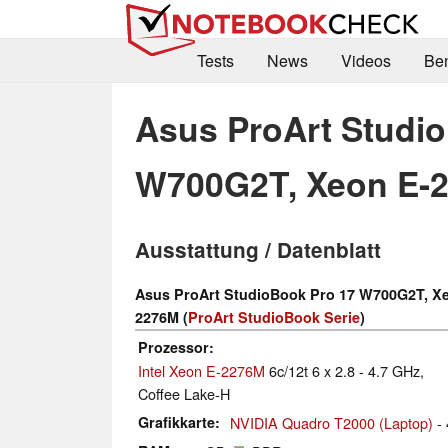
Tests
News
Videos
Be
Asus ProArt Studi
W700G2T, Xeon E-
Ausstattung / Datenblatt
Asus ProArt StudioBook Pro 17 W700G2T, X
2276M (
ProArt StudioBook Serie
)
Prozessor
Intel Xeon E-2276M
6c/12t 6 x 2.8 - 4.7 GHz,
Coffee Lake-H
Grafikkarte
NVIDIA Quadro T2000 (Laptop)
-