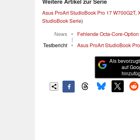
Weitere Artikel zur Serie
Asus ProArt StudioBook Pro 17 W700G2T,
StudioBook Serie
)
News
•
Fehlende Octa-Core-Option ki
|
Testbericht
•
Asus ProArt StudioBook Pro
Als bevorzugt
auf Goo
hinzufü