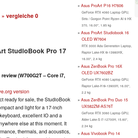
Asus ProArt P16 H7606
GeForce RTX 4060 Laptop GPU,
» vergleiche
0
Strix / Gorgon Point Ryzen AI 9 HX
370, 16.00", 1.85 kg
Asus ProArt Studiobook 16
OLED W7604
RTX 3000 Ada Generation Laptop,
Art StudioBook Pro 17
Raptor Lake-HX i9-13980HX,
16.00", 2.4 kg
Asus ZenBook Pro 16X
OLED UX7602BZ
review (W700G2T – Core i7,
GeForce RTX 4080 Laptop GPU,
Raptor Lake-H i9-13900H, 16.00",
ve.org version
2.2 kg
ct ready for sale, the StudioBook
Asus ZenBook Pro Duo 15
UX582ZM-AS76T
ompact and light for a 17-inch
GeForce RTX 3060 Laptop GPU,
t keyboard, excellent IO and a
Alder Lake-S i7-12700H, 15.60",
nywhere else at this moment. It
2.34 kg
ormance, thermals, and acoustics,
Asus Vivobook Pro 14