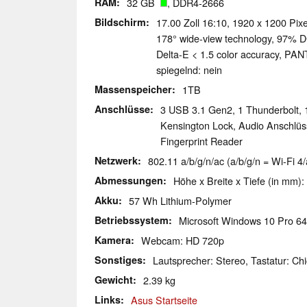
RAM
32 GB
, DDR4-2666
Bildschirm
17.00 Zoll 16:10, 1920 x 1200 Pix
178° wide-view technology, 97% DC
Delta-E < 1.5 color accuracy, PA
spiegelnd: nein
Massenspeicher
1TB
Anschlüsse
3 USB 3.1 Gen2, 1 Thunderbolt, 1
Kensington Lock, Audio Anschlüs
Fingerprint Reader
Netzwerk
802.11 a/b/g/n/ac (a/b/g/n = Wi-Fi 4/
Abmessungen
Höhe x Breite x Tiefe (in mm):
Akku
57 Wh Lithium-Polymer
Betriebssystem
Microsoft Windows 10 Pro 64
Kamera
Webcam: HD 720p
Sonstiges
Lautsprecher: Stereo, Tastatur: Chi
Gewicht
2.39 kg
Links
Asus Startseite