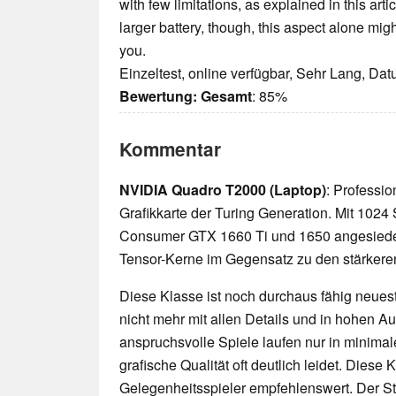
with few limitations, as explained in this art
larger battery, though, this aspect alone mig
you.
Einzeltest, online verfügbar, Sehr Lang, Da
Bewertung:
Gesamt
: 85%
Kommentar
NVIDIA Quadro T2000 (Laptop)
: Professi
Grafikkarte der Turing Generation. Mit 102
Consumer GTX 1660 Ti und 1650 angesiedelt
Tensor-Kerne im Gegensatz zu den stärker
Diese Klasse ist noch durchaus fähig neueste
nicht mehr mit allen Details und in hohen 
anspruchsvolle Spiele laufen nur in minimal
grafische Qualität oft deutlich leidet. Diese K
Gelegenheitsspieler empfehlenswert. Der 