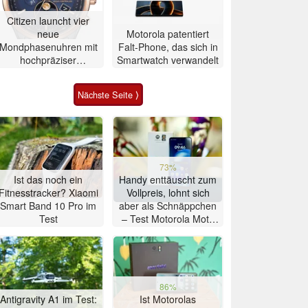
Citizen launcht vier
neue
Motorola patentiert
Mondphasenuhren mit
Falt-Phone, das sich in
hochpräziser
Smartwatch verwandelt
Atomzeitmessung
Nächste Seite ⟩
73%
Ist das noch ein
Handy enttäuscht zum
Fitnesstracker? Xiaomi
Vollpreis, lohnt sich
Smart Band 10 Pro im
aber als Schnäppchen
Test
– Test Motorola Moto
G47 Smartphone
86%
Antigravity A1 im Test:
Ist Motorolas