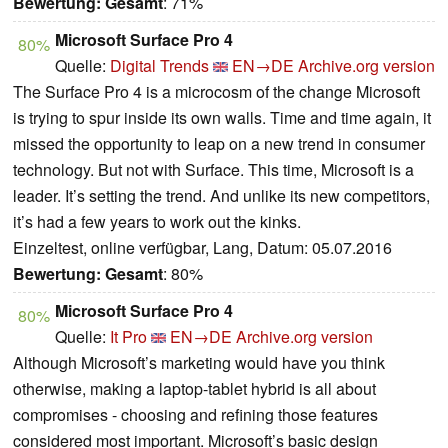
Bewertung:
Gesamt
: 71%
Microsoft Surface Pro 4
80%
Quelle:
Digital Trends
EN→DE
Archive.org version
The Surface Pro 4 is a microcosm of the change Microsoft
is trying to spur inside its own walls. Time and time again, it
missed the opportunity to leap on a new trend in consumer
technology. But not with Surface. This time, Microsoft is a
leader. It’s setting the trend. And unlike its new competitors,
it’s had a few years to work out the kinks.
Einzeltest, online verfügbar, Lang, Datum: 05.07.2016
Bewertung:
Gesamt
: 80%
Microsoft Surface Pro 4
80%
Quelle:
It Pro
EN→DE
Archive.org version
Although Microsoft’s marketing would have you think
otherwise, making a laptop-tablet hybrid is all about
compromises - choosing and refining those features
considered most important. Microsoft’s basic design