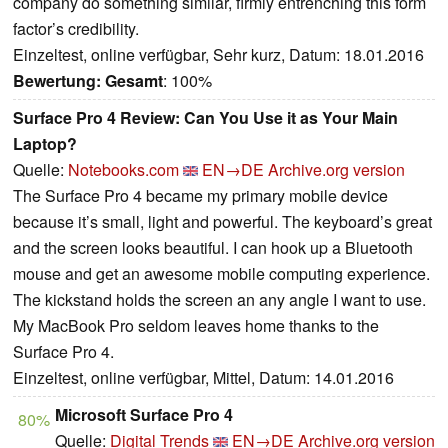
company do something similar, firmly entrenching this form
factor’s credibility.
Einzeltest, online verfügbar, Sehr kurz, Datum: 18.01.2016
Bewertung:
Gesamt
: 100%
Surface Pro 4 Review: Can You Use it as Your Main
Laptop?
Quelle:
Notebooks.com
EN→DE
Archive.org version
The Surface Pro 4 became my primary mobile device
because it’s small, light and powerful. The keyboard’s great
and the screen looks beautiful. I can hook up a Bluetooth
mouse and get an awesome mobile computing experience.
The kickstand holds the screen an any angle I want to use.
My MacBook Pro seldom leaves home thanks to the
Surface Pro 4.
Einzeltest, online verfügbar, Mittel, Datum: 14.01.2016
Microsoft Surface Pro 4
80%
Quelle:
Digital Trends
EN→DE
Archive.org version