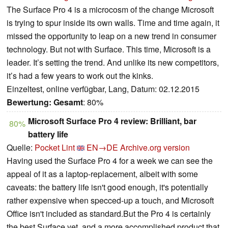
The Surface Pro 4 is a microcosm of the change Microsoft
is trying to spur inside its own walls. Time and time again, it
missed the opportunity to leap on a new trend in consumer
technology. But not with Surface. This time, Microsoft is a
leader. It’s setting the trend. And unlike its new competitors,
it’s had a few years to work out the kinks.
Einzeltest, online verfügbar, Lang, Datum: 02.12.2015
Bewertung:
Gesamt
: 80%
Microsoft Surface Pro 4 review: Brilliant, bar
80%
battery life
Quelle:
Pocket Lint
EN→DE
Archive.org version
Having used the Surface Pro 4 for a week we can see the
appeal of it as a laptop-replacement, albeit with some
caveats: the battery life isn't good enough, it's potentially
rather expensive when specced-up a touch, and Microsoft
Office isn't included as standard.But the Pro 4 is certainly
the best Surface yet, and a more accomplished product that