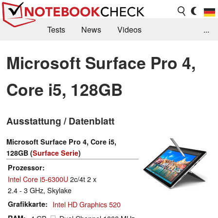
Tests
News
Videos
...
Benchmarks & Tech
Externe Tests
Microsoft Surface Pro 4,
Kaufberatung
Deals
Suche
Jobs
Core i5, 128GB
Forum
Ausstattung / Datenblatt
Microsoft Surface Pro 4, Core i5,
128GB (
Surface Serie
)
Prozessor
Intel Core i5-6300U
2c/4t 2 x
2.4 - 3 GHz, Skylake
Grafikkarte
Intel HD Graphics 520