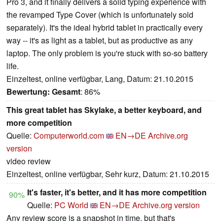
Pro 3, and it finally delivers a solid typing experience with
the revamped Type Cover (which is unfortunately sold
separately). It's the ideal hybrid tablet in practically every
way -- it's as light as a tablet, but as productive as any
laptop. The only problem is you're stuck with so-so battery
life.
Einzeltest, online verfügbar, Lang, Datum: 21.10.2015
Bewertung:
Gesamt
: 86%
This great tablet has Skylake, a better keyboard, and
more competition
Quelle:
Computerworld.com
EN→DE
Archive.org
version
video review
Einzeltest, online verfügbar, Sehr kurz, Datum: 21.10.2015
It's faster, it's better, and it has more competition
90%
Quelle:
PC World
EN→DE
Archive.org version
Any review score is a snapshot in time, but that's