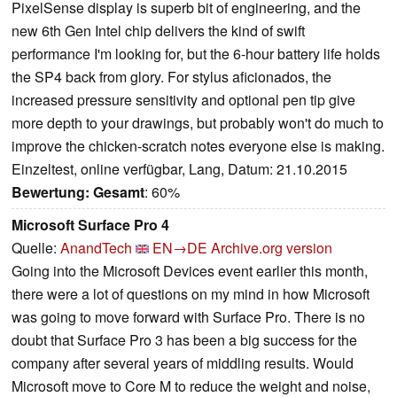
PixelSense display is superb bit of engineering, and the
new 6th Gen Intel chip delivers the kind of swift
performance I'm looking for, but the 6-hour battery life holds
the SP4 back from glory. For stylus aficionados, the
increased pressure sensitivity and optional pen tip give
more depth to your drawings, but probably won't do much to
improve the chicken-scratch notes everyone else is making.
Einzeltest, online verfügbar, Lang, Datum: 21.10.2015
Bewertung:
Gesamt
: 60%
Microsoft Surface Pro 4
Quelle:
AnandTech
EN→DE
Archive.org version
Going into the Microsoft Devices event earlier this month,
there were a lot of questions on my mind in how Microsoft
was going to move forward with Surface Pro. There is no
doubt that Surface Pro 3 has been a big success for the
company after several years of middling results. Would
Microsoft move to Core M to reduce the weight and noise,