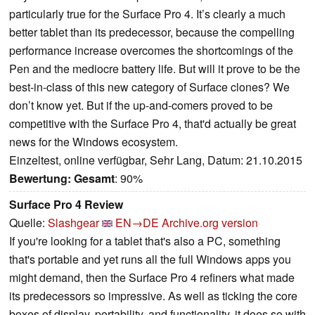
particularly true for the Surface Pro 4. It’s clearly a much
better tablet than its predecessor, because the compelling
performance increase overcomes the shortcomings of the
Pen and the mediocre battery life. But will it prove to be the
best-in-class of this new category of Surface clones? We
don’t know yet. But if the up-and-comers proved to be
competitive with the Surface Pro 4, that'd actually be great
news for the Windows ecosystem.
Einzeltest, online verfügbar, Sehr Lang, Datum: 21.10.2015
Bewertung:
Gesamt
: 90%
Surface Pro 4 Review
Quelle:
Slashgear
EN→DE
Archive.org version
If you're looking for a tablet that's also a PC, something
that's portable and yet runs all the full Windows apps you
might demand, then the Surface Pro 4 refiners what made
its predecessors so impressive. As well as ticking the core
boxes of display, portability, and functionality, it does so with