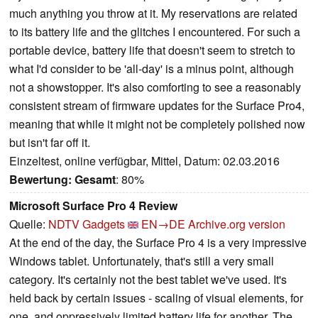
much anything you throw at it. My reservations are related
to its battery life and the glitches I encountered. For such a
portable device, battery life that doesn't seem to stretch to
what I'd consider to be 'all-day' is a minus point, although
not a showstopper. It's also comforting to see a reasonably
consistent stream of firmware updates for the Surface Pro4,
meaning that while it might not be completely polished now
but isn't far off it.
Einzeltest, online verfügbar, Mittel, Datum: 02.03.2016
Bewertung:
Gesamt
: 80%
Microsoft Surface Pro 4 Review
Quelle:
NDTV Gadgets
EN→DE
Archive.org version
At the end of the day, the Surface Pro 4 is a very impressive
Windows tablet. Unfortunately, that's still a very small
category. It's certainly not the best tablet we've used. It's
held back by certain issues - scaling of visual elements, for
one, and oppressively limited battery life for another. The