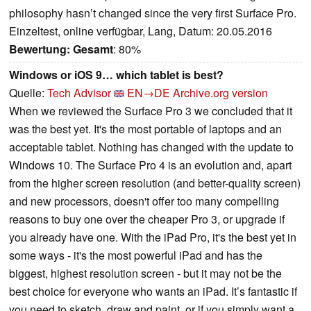
philosophy hasn’t changed since the very first Surface Pro.
Einzeltest, online verfügbar, Lang, Datum: 20.05.2016
Bewertung:
Gesamt
: 80%
Windows or iOS 9… which tablet is best?
Quelle:
Tech Advisor
EN→DE
Archive.org version
When we reviewed the Surface Pro 3 we concluded that it
was the best yet. It's the most portable of laptops and an
acceptable tablet. Nothing has changed with the update to
Windows 10. The Surface Pro 4 is an evolution and, apart
from the higher screen resolution (and better-quality screen)
and new processors, doesn't offer too many compelling
reasons to buy one over the cheaper Pro 3, or upgrade if
you already have one. With the iPad Pro, it's the best yet in
some ways - it's the most powerful iPad and has the
biggest, highest resolution screen - but it may not be the
best choice for everyone who wants an iPad. It’s fantastic if
you need to sketch, draw and paint, or if you simply want a