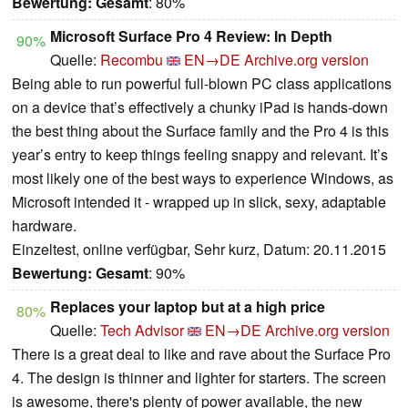
Bewertung:
Gesamt
: 80%
Microsoft Surface Pro 4 Review: In Depth
90%
Quelle:
Recombu
EN→DE
Archive.org version
Being able to run powerful full-blown PC class applications
on a device that’s effectively a chunky iPad is hands-down
the best thing about the Surface family and the Pro 4 is this
year’s entry to keep things feeling snappy and relevant. It’s
most likely one of the best ways to experience Windows, as
Microsoft intended it - wrapped up in slick, sexy, adaptable
hardware.
Einzeltest, online verfügbar, Sehr kurz, Datum: 20.11.2015
Bewertung:
Gesamt
: 90%
Replaces your laptop but at a high price
80%
Quelle:
Tech Advisor
EN→DE
Archive.org version
There is a great deal to like and rave about the Surface Pro
4. The design is thinner and lighter for starters. The screen
is awesome, there's plenty of power available, the new