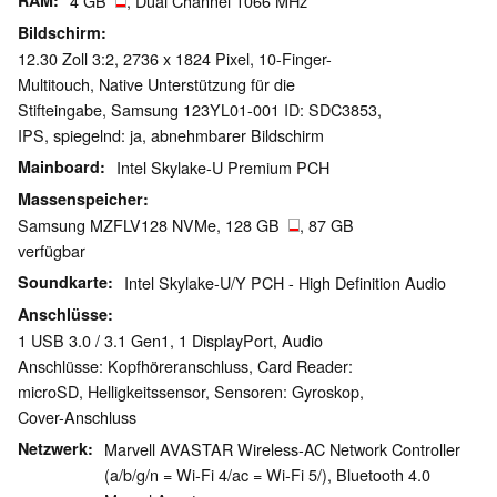
RAM
4 GB
, Dual Channel 1066 MHz
Bildschirm
12.30 Zoll 3:2, 2736 x 1824 Pixel, 10-Finger-
Multitouch, Native Unterstützung für die
Stifteingabe, Samsung 123YL01-001 ID: SDC3853,
IPS, spiegelnd: ja, abnehmbarer Bildschirm
Mainboard
Intel Skylake-U Premium PCH
Massenspeicher
Samsung MZFLV128 NVMe, 128 GB
, 87 GB
verfügbar
Soundkarte
Intel Skylake-U/Y PCH - High Definition Audio
Anschlüsse
1 USB 3.0 / 3.1 Gen1, 1 DisplayPort, Audio
Anschlüsse: Kopfhöreranschluss, Card Reader:
microSD, Helligkeitssensor, Sensoren: Gyroskop,
Cover-Anschluss
Netzwerk
Marvell AVASTAR Wireless-AC Network Controller
(a/b/g/n = Wi-Fi 4/ac = Wi-Fi 5/), Bluetooth 4.0