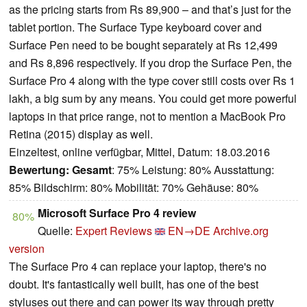
as the pricing starts from Rs 89,900 – and that’s just for the
tablet portion. The Surface Type keyboard cover and
Surface Pen need to be bought separately at Rs 12,499
and Rs 8,896 respectively. If you drop the Surface Pen, the
Surface Pro 4 along with the type cover still costs over Rs 1
lakh, a big sum by any means. You could get more powerful
laptops in that price range, not to mention a MacBook Pro
Retina (2015) display as well.
Einzeltest, online verfügbar, Mittel, Datum: 18.03.2016
Bewertung:
Gesamt
: 75% Leistung: 80% Ausstattung:
85% Bildschirm: 80% Mobilität: 70% Gehäuse: 80%
Microsoft Surface Pro 4 review
80%
Quelle:
Expert Reviews
EN→DE
Archive.org
version
The Surface Pro 4 can replace your laptop, there's no
doubt. It's fantastically well built, has one of the best
styluses out there and can power its way through pretty