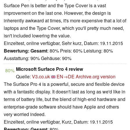
Surface Pen is better and the Type Cover is a vast
improvement on the last one. However, the design is
inherently awkward at times, it's more expensive that a lot of
laptops and the Type Cover, which you'll pretty much need,
isn't included lowering the value.
Einzeltest, online verfügbar, Sehr kurz, Datum: 19.11.2015
Bewertung:
Gesamt
: 80% Preis: 60% Leistung: 80%
Ausstattung: 90% Gehäuse: 90%
Microsoft Surface Pro 4 review
80%
Quelle:
V3.co.uk
EN→DE
Archive.org version
The Surface Pro 4 is a powerful, secure and flexible device
with a fantastic display. It doesn't last as long as we'd like in
terms of battery life, but the blend of high-end hardware and
enterprise-grade software should have Apple and others
very worried indeed.
Einzeltest, online verfügbar, Kurz, Datum: 19.11.2015
Bewertung:
Gesamt
: 80%