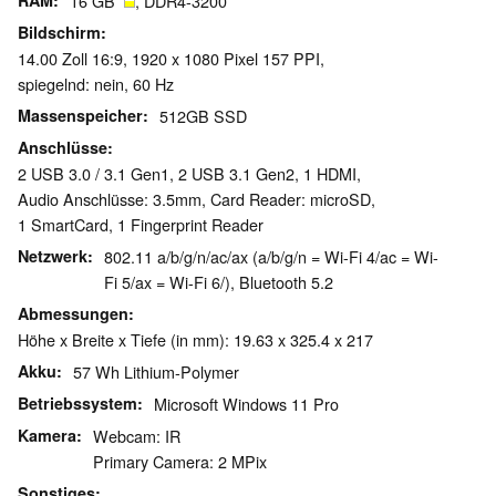
RAM
16 GB
, DDR4-3200
Bildschirm
14.00 Zoll 16:9, 1920 x 1080 Pixel 157 PPI,
spiegelnd: nein, 60 Hz
Massenspeicher
512GB SSD
Anschlüsse
2 USB 3.0 / 3.1 Gen1, 2 USB 3.1 Gen2, 1 HDMI,
Audio Anschlüsse: 3.5mm, Card Reader: microSD,
1 SmartCard, 1 Fingerprint Reader
Netzwerk
802.11 a/b/g/n/ac/ax (a/b/g/n = Wi-Fi 4/ac = Wi-
Fi 5/ax = Wi-Fi 6/), Bluetooth 5.2
Abmessungen
Höhe x Breite x Tiefe (in mm): 19.63 x 325.4 x 217
Akku
57 Wh Lithium-Polymer
Betriebssystem
Microsoft Windows 11 Pro
Kamera
Webcam: IR
Primary Camera: 2 MPix
Sonstiges