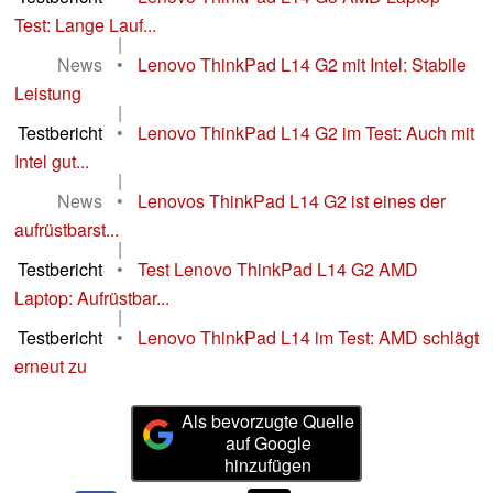
Test: Lange Lauf...
|
News
•
Lenovo ThinkPad L14 G2 mit Intel: Stabile
Leistung
|
Testbericht
•
Lenovo ThinkPad L14 G2 im Test: Auch mit
Intel gut...
|
News
•
Lenovos ThinkPad L14 G2 ist eines der
aufrüstbarst...
|
Testbericht
•
Test Lenovo ThinkPad L14 G2 AMD
Laptop: Aufrüstbar...
|
Testbericht
•
Lenovo ThinkPad L14 im Test: AMD schlägt
erneut zu
Als bevorzugte Quelle
auf Google
hinzufügen