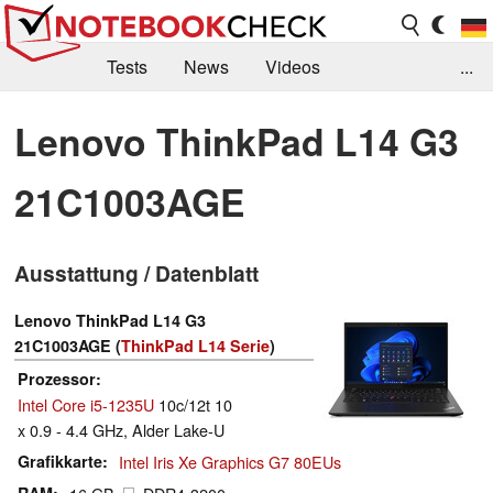
Tests
News
Videos
...
Benchmarks & Tech
Externe Tests
Lenovo ThinkPad L14 G3
Kaufberatung
Deals
Suche
Jobs
21C1003AGE
Forum
Ausstattung / Datenblatt
Lenovo ThinkPad L14 G3
21C1003AGE (
ThinkPad L14 Serie
)
Prozessor
Intel Core i5-1235U
10c/12t 10
x 0.9 - 4.4 GHz, Alder Lake-U
Grafikkarte
Intel Iris Xe Graphics G7 80EUs