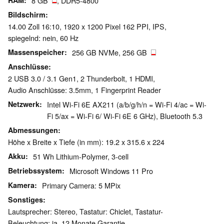
RAM
8 GB
, DDR5-4800
Bildschirm
14.00 Zoll 16:10, 1920 x 1200 Pixel 162 PPI, IPS,
spiegelnd: nein, 60 Hz
Massenspeicher
256 GB NVMe, 256 GB
Anschlüsse
2 USB 3.0 / 3.1 Gen1, 2 Thunderbolt, 1 HDMI,
Audio Anschlüsse: 3.5mm, 1 Fingerprint Reader
Netzwerk
Intel Wi-Fi 6E AX211 (a/b/g/h/n = Wi-Fi 4/ac = Wi-
Fi 5/ax = Wi-Fi 6/ Wi-Fi 6E 6 GHz), Bluetooth 5.3
Abmessungen
Höhe x Breite x Tiefe (in mm): 19.2 x 315.6 x 224
Akku
51 Wh Lithium-Polymer, 3-cell
Betriebssystem
Microsoft Windows 11 Pro
Kamera
Primary Camera: 5 MPix
Sonstiges
Lautsprecher: Stereo, Tastatur: Chiclet, Tastatur-
Beleuchtung: ja, 12 Monate Garantie