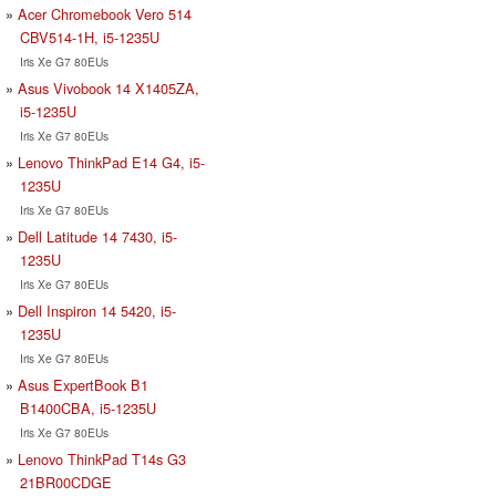
Acer Chromebook Vero 514
CBV514-1H, i5-1235U
Iris Xe G7 80EUs
Asus Vivobook 14 X1405ZA,
i5-1235U
Iris Xe G7 80EUs
Lenovo ThinkPad E14 G4, i5-
1235U
Iris Xe G7 80EUs
Dell Latitude 14 7430, i5-
1235U
Iris Xe G7 80EUs
Dell Inspiron 14 5420, i5-
1235U
Iris Xe G7 80EUs
Asus ExpertBook B1
B1400CBA, i5-1235U
Iris Xe G7 80EUs
Lenovo ThinkPad T14s G3
21BR00CDGE