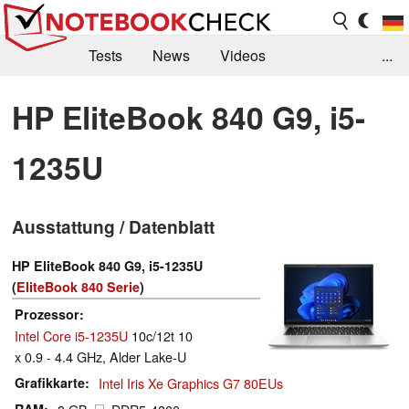
Tests
News
Videos
...
Benchmarks & Tech
Externe Tests
HP EliteBook 840 G9, i5-
Kaufberatung
Deals
Suche
Jobs
1235U
Forum
Ausstattung / Datenblatt
HP EliteBook 840 G9, i5-1235U
(
EliteBook 840 Serie
)
Prozessor
Intel Core i5-1235U
10c/12t 10
x 0.9 - 4.4 GHz, Alder Lake-U
Grafikkarte
Intel Iris Xe Graphics G7 80EUs