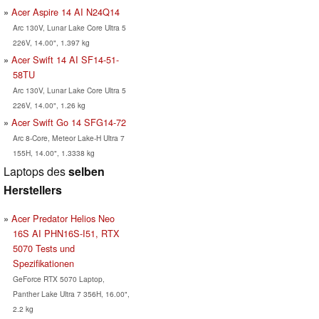
Acer Aspire 14 AI N24Q14
Arc 130V, Lunar Lake Core Ultra 5
226V, 14.00", 1.397 kg
Acer Swift 14 AI SF14-51-
58TU
Arc 130V, Lunar Lake Core Ultra 5
226V, 14.00", 1.26 kg
Acer Swift Go 14 SFG14-72
Arc 8-Core, Meteor Lake-H Ultra 7
155H, 14.00", 1.3338 kg
Laptops des
selben
Herstellers
Acer Predator Helios Neo
16S AI PHN16S-I51, RTX
5070 Tests und
Spezifikationen
GeForce RTX 5070 Laptop,
Panther Lake Ultra 7 356H, 16.00",
2.2 kg