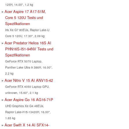
125H, 14.00", 1.2 kg
Acer Aspire 17 A17-51M,
Core 5 120U Tests und
Spezifikationen
Iris Xe G7 80EUs, Raptor Lake-U
Core 5 120U, 17.30", 2.09 kg
Acer Predator Helios 16S AI
PHN16S-I51-94NV Tests und
Spezifikationen
GeForce RTX 5070 Laptop,
Panther Lake Ultra 9 386H, 16.00",
2.2 kg
Acer Nitro V 15 AI ANV15-42
GeForce RTX 4050 Laptop GPU,
unknown, 15.60", 2.1 kg
Acer Aspire Go 16 AG16-71P
UHD Graphics Xe G4 48EUs,
Raptor Lake-H i5-13420H, 16.00",
1.65 kg
Acer Swift X 14 AI SFX14-