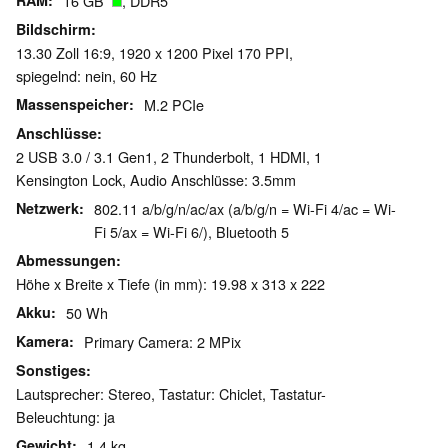
RAM
16 GB
, DDR5
Bildschirm
13.30 Zoll 16:9, 1920 x 1200 Pixel 170 PPI,
spiegelnd: nein, 60 Hz
Massenspeicher
M.2 PCIe
Anschlüsse
2 USB 3.0 / 3.1 Gen1, 2 Thunderbolt, 1 HDMI, 1
Kensington Lock, Audio Anschlüsse: 3.5mm
Netzwerk
802.11 a/b/g/n/ac/ax (a/b/g/n = Wi-Fi 4/ac = Wi-
Fi 5/ax = Wi-Fi 6/), Bluetooth 5
Abmessungen
Höhe x Breite x Tiefe (in mm): 19.98 x 313 x 222
Akku
50 Wh
Kamera
Primary Camera: 2 MPix
Sonstiges
Lautsprecher: Stereo, Tastatur: Chiclet, Tastatur-
Beleuchtung: ja
Gewicht
1.4 kg