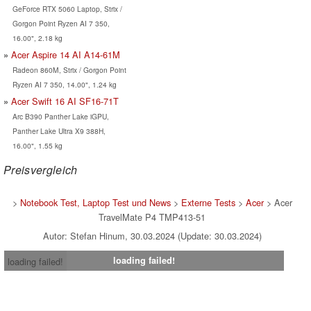
GeForce RTX 5060 Laptop, Strix /
Gorgon Point Ryzen AI 7 350,
16.00", 2.18 kg
Acer Aspire 14 AI A14-61M
Radeon 860M, Strix / Gorgon Point
Ryzen AI 7 350, 14.00", 1.24 kg
Acer Swift 16 AI SF16-71T
Arc B390 Panther Lake iGPU,
Panther Lake Ultra X9 388H,
16.00", 1.55 kg
Preisvergleich
>
Notebook Test, Laptop Test und News
>
Externe Tests
>
Acer
> Acer
TravelMate P4 TMP413-51
Autor: Stefan Hinum, 30.03.2024 (Update: 30.03.2024)
loading failed!
loading failed!