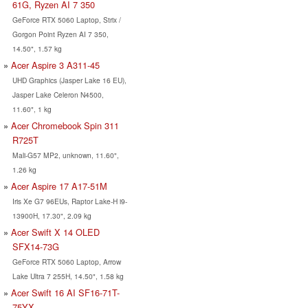
61G, Ryzen AI 7 350
GeForce RTX 5060 Laptop, Strix /
Gorgon Point Ryzen AI 7 350,
14.50", 1.57 kg
Acer Aspire 3 A311-45
UHD Graphics (Jasper Lake 16 EU),
Jasper Lake Celeron N4500,
11.60", 1 kg
Acer Chromebook Spin 311
R725T
Mali-G57 MP2, unknown, 11.60",
1.26 kg
Acer Aspire 17 A17-51M
Iris Xe G7 96EUs, Raptor Lake-H i9-
13900H, 17.30", 2.09 kg
Acer Swift X 14 OLED
SFX14-73G
GeForce RTX 5060 Laptop, Arrow
Lake Ultra 7 255H, 14.50", 1.58 kg
Acer Swift 16 AI SF16-71T-
75YX