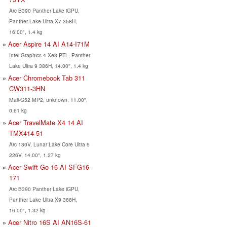
Arc B390 Panther Lake iGPU,
Panther Lake Ultra X7 358H,
16.00", 1.4 kg
Acer Aspire 14 AI A14-I71M
Intel Graphics 4 Xe3 PTL, Panther
Lake Ultra 9 386H, 14.00", 1.4 kg
Acer Chromebook Tab 311
CW311-3HN
Mali-G52 MP2, unknown, 11.00",
0.61 kg
Acer TravelMate X4 14 AI
TMX414-51
Arc 130V, Lunar Lake Core Ultra 5
226V, 14.00", 1.27 kg
Acer Swift Go 16 AI SFG16-
171
Arc B390 Panther Lake iGPU,
Panther Lake Ultra X9 388H,
16.00", 1.32 kg
Acer Nitro 16S AI AN16S-61