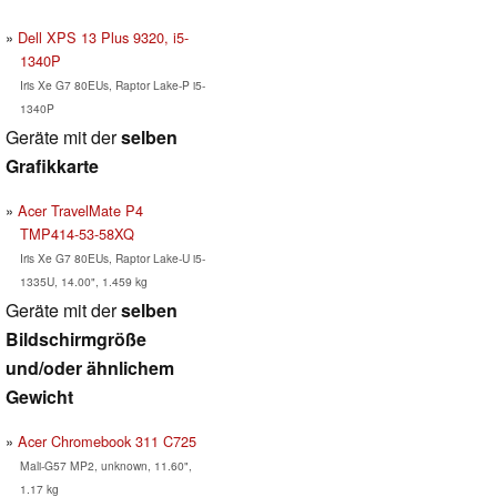
Dell XPS 13 Plus 9320, i5-
1340P
Iris Xe G7 80EUs, Raptor Lake-P i5-
1340P
Geräte mit der
selben
Grafikkarte
Acer TravelMate P4
TMP414-53-58XQ
Iris Xe G7 80EUs, Raptor Lake-U i5-
1335U, 14.00", 1.459 kg
Geräte mit der
selben
Bildschirmgröße
und/oder ähnlichem
Gewicht
Acer Chromebook 311 C725
Mali-G57 MP2, unknown, 11.60",
1.17 kg