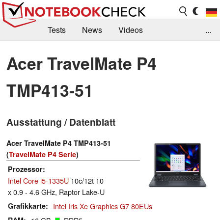
Tests
News
Videos
...
Benchmarks & Tech
Externe Tests
Acer TravelMate P4
Kaufberatung
Deals
Suche
Jobs
TMP413-51
Forum
Ausstattung / Datenblatt
Acer TravelMate P4 TMP413-51
(
TravelMate P4 Serie
)
Prozessor
Intel Core i5-1335U
10c/12t 10
x 0.9 - 4.6 GHz, Raptor Lake-U
Grafikkarte
Intel Iris Xe Graphics G7 80EUs