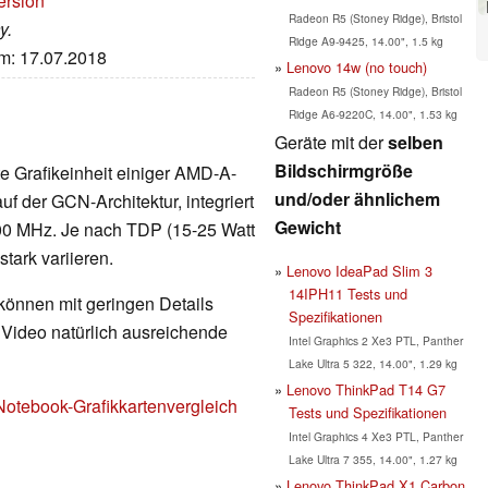
ersion
Radeon R5 (Stoney Ridge), Bristol
y.
Ridge A9-9425, 14.00", 1.5 kg
um: 17.07.2018
Lenovo 14w (no touch)
Radeon R5 (Stoney Ridge), Bristol
Ridge A6-9220C, 14.00", 1.53 kg
Geräte mit der
selben
Bildschirmgröße
rte Grafikeinheit einiger AMD-A-
und/oder ähnlichem
f der GCN-Architektur, integriert
Gewicht
800 MHz. Je nach TDP (15-25 Watt
tark variieren.
Lenovo IdeaPad Slim 3
14IPH11 Tests und
 können mit geringen Details
Spezifikationen
d Video natürlich ausreichende
Intel Graphics 2 Xe3 PTL, Panther
Lake Ultra 5 322, 14.00", 1.29 kg
Lenovo ThinkPad T14 G7
Notebook-Grafikkartenvergleich
Tests und Spezifikationen
Intel Graphics 4 Xe3 PTL, Panther
Lake Ultra 7 355, 14.00", 1.27 kg
Lenovo ThinkPad X1 Carbon