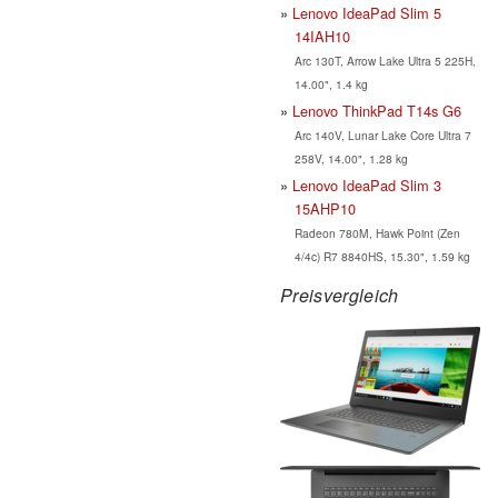
Lenovo IdeaPad Slim 5
14IAH10
Arc 130T, Arrow Lake Ultra 5 225H,
14.00", 1.4 kg
Lenovo ThinkPad T14s G6
Arc 140V, Lunar Lake Core Ultra 7
258V, 14.00", 1.28 kg
Lenovo IdeaPad Slim 3
15AHP10
Radeon 780M, Hawk Point (Zen
4/4c) R7 8840HS, 15.30", 1.59 kg
Preisvergleich