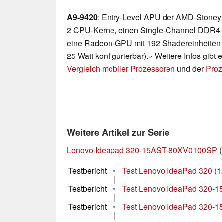
A9-9420
: Entry-Level APU der AMD-Stoney-
2 CPU-Kerne, einen Single-Channel DDR4-2
eine Radeon-GPU mit 192 Shadereinheiten b
25 Watt konfigurierbar).» Weitere Infos gibt
Vergleich mobiler Prozessoren
und der
Proz
Weitere Artikel zur Serie
Lenovo Ideapad 320-15AST-80XV0100SP
(
Testbericht
•
Test Lenovo IdeaPad 320 
|
Testbericht
•
Test Lenovo IdeaPad 320-1
|
Testbericht
•
Test Lenovo IdeaPad 320-15
|