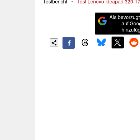
Testbericht
•
Test Lenovo Ideapad 320-1
Als bevorzugt
auf Goo
hinzufü