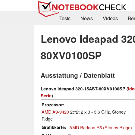
Tests
News
Videos
Be
Lenovo Ideapad 32
80XV0100SP
Ausstattung / Datenblatt
Lenovo Ideapad 320-15AST-80XV0100SP (
Ide
Serie
)
Prozessor
AMD A9-9420
2c/2t 2 x 3 - 3.6 GHz, Stoney
Ridge
Grafikkarte
AMD Radeon R5 (Stoney Ridge)