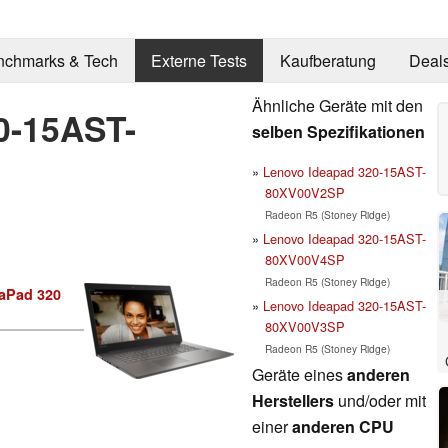
nchmarks & Tech
Externe Tests
Kaufberatung
Deal
Ähnliche Geräte mit den
0-15AST-
selben Spezifikationen
Lenovo Ideapad 320-15AST-
80XV00V2SP
Radeon R5 (Stoney Ridge)
Lenovo Ideapad 320-15AST-
80XV00V4SP
Radeon R5 (Stoney Ridge)
aPad 320
Lenovo Ideapad 320-15AST-
80XV00V3SP
Radeon R5 (Stoney Ridge)
Geräte eines
anderen
Herstellers
und/oder mit
einer
anderen CPU