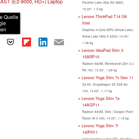
7AST (E2-9000, HD+) Laptop
Panther Lake Ultra X9 388H,
15.30", 1.5 kg
Lenovo ThinkPad T14 G6
e Quelle
gle
Intel
gen
Graphics 4-Core iGPU (Arrow Lake),
Arrow Lake Ultra 5 225U, 14.00",
1.38 kg
Lenovo IdeaPad Slim 3
15ARP10
Radeon 660M, Rembrandt (Zen 3+)
R5 150, 15.30", 1.59 kg
Lenovo Yoga Slim 7x Gen 11
X2-85, Snapdragon X2 X2E-80-
100, 14.00", 1.17 kg
Lenovo Yoga Slim 7a
14AGP11
Radeon 840M, Strix / Gorgon Point
Ryzen AI 5 430, 14.00", 1.15 kg
Lenovo Yoga Slim 7i
14IPH11
Intel Graphics 4 Xe3 PTL, Panther