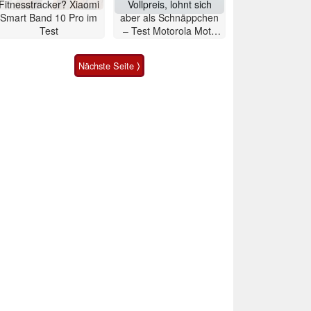
Fitnesstracker? Xiaomi
Vollpreis, lohnt sich
Smart Band 10 Pro im
aber als Schnäppchen
Test
– Test Motorola Moto
G47 Smartphone
Nächste Seite ⟩