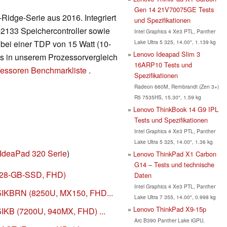
Gen 14 21V70075GE Tests
Ridge-Serie aus 2016. Integriert
und Spezifikationen
133 Speichercontroller sowie
Intel Graphics 4 Xe3 PTL, Panther
Lake Ultra 5 325, 14.00", 1.139 kg
ei einer TDP von 15 Watt (10-
Lenovo Ideapad Slim 3
 es in unserem Prozessorvergleich
16ARP10 Tests und
essoren Benchmarkliste
.
Spezifikationen
Radeon 660M, Rembrandt (Zen 3+)
R5 7535HS, 15.30", 1.59 kg
Lenovo ThinkBook 14 G9 IPL
Tests und Spezifikationen
Intel Graphics 4 Xe3 PTL, Panther
Lake Ultra 5 325, 14.00", 1.36 kg
IdeaPad 320 Serie
)
Lenovo ThinkPad X1 Carbon
G14 – Tests und technische
(128-GB-SSD, FHD)
Daten
Intel Graphics 4 Xe3 PTL, Panther
5IKBRN (8250U, MX150, FHD...
Lake Ultra 7 355, 14.00", 0.998 kg
Lenovo ThinkPad X9-15p
IKB (7200U, 940MX, FHD) ...
Arc B390 Panther Lake iGPU,