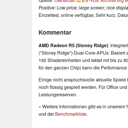
Quelle:
Ofertaman
ES→DE
Archive.org v
Positive: Low price; large screen; nice displa
Einzeltest, online verfügbar, Sehr kurz, Dat
Kommentar
AMD Radeon R5 (Stoney Ridge)
: Integrie
("Stoney Ridge")-Dual-Core-APUs. Basiert au
192 Shadereinheiten und taktet mit bis zu 
für den ganzen Chip) kann die Performance s
Einige nicht anspruchsvolle aktuelle Spiele
noch flüssig gespielt werden. Für Office un
Leistungsreserven.
» Weitere Informationen gibt es in unserem
und der
Benchmarkliste
.