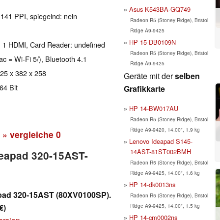
Asus K543BA-GQ749
 141 PPI, spiegelnd: nein
Radeon R5 (Stoney Ridge), Bristol
Ridge A9-9425
HP 15-DB0109N
, 1 HDMI, Card Reader: undefined
Radeon R5 (Stoney Ridge), Bristol
ac = Wi-Fi 5/), Bluetooth 4.1
Ridge A9-9425
 25 x 382 x 258
Geräte mit der
selben
64 Bit
Grafikkarte
HP 14-BW017AU
Radeon R5 (Stoney Ridge), Bristol
Ridge A9-9420, 14.00", 1.9 kg
» vergleiche
0
Lenovo Ideapad S145-
14AST-81ST002BMH
deapad 320-15AST-
Radeon R5 (Stoney Ridge), Bristol
Ridge A9-9425, 14.00", 1.6 kg
HP 14-dk0013ns
pad 320-15AST (80XV0100SP).
Radeon R5 (Stoney Ridge), Bristol
Ridge A9-9425, 14.00", 1.5 kg
€)
HP 14-cm0002ns