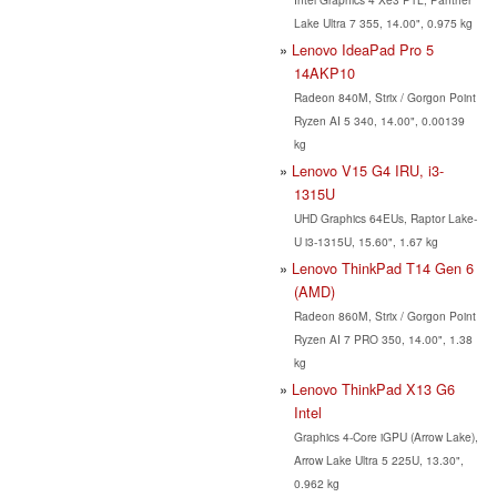
Lake Ultra 7 355, 14.00", 0.975 kg
Lenovo IdeaPad Pro 5
14AKP10
Radeon 840M, Strix / Gorgon Point
Ryzen AI 5 340, 14.00", 0.00139
kg
Lenovo V15 G4 IRU, i3-
1315U
UHD Graphics 64EUs, Raptor Lake-
U i3-1315U, 15.60", 1.67 kg
Lenovo ThinkPad T14 Gen 6
(AMD)
Radeon 860M, Strix / Gorgon Point
Ryzen AI 7 PRO 350, 14.00", 1.38
kg
Lenovo ThinkPad X13 G6
Intel
Graphics 4-Core iGPU (Arrow Lake),
Arrow Lake Ultra 5 225U, 13.30",
0.962 kg