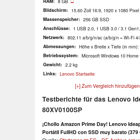
RAM
8 GB
Bildschirm
15.60 Zoll 16:9, 1920 x 1080 Pixel
Massenspeicher
256 GB SSD
Anschlüsse
1 USB 2.0, 1 USB 3.0 / 3.1 Gen1
Netzwerk
802.11 a/b/g/n/ac (a/b/g/n = Wi-Fi 4/
Abmessungen
Höhe x Breite x Tiefe (in mm):
Betriebssystem
Microsoft Windows 10 Home 
Gewicht
2.2 kg
Links
Lenovo Startseite
[+] Zum Vergleich hinzufügen
Testberichte für das Lenovo I
80XV0100SP
¡Chollo Amazon Prime Day! Lenovo Idea
Portátil FullHD con SSD muy barato (379 