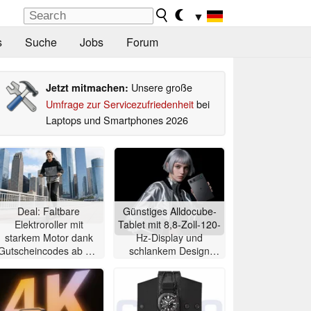
▼
s
Suche
Jobs
Forum
Unsere große
Jetzt mitmachen:
Umfrage zur Servicezufriedenheit
bei
Laptops und Smartphones 2026
Deal: Faltbare
Günstiges Alldocube-
Elektroroller mit
Tablet mit 8,8-Zoll-120-
starkem Motor dank
Hz-Display und
Gutscheincodes ab nur
schlankem Design
284 Euro
vorgestellt