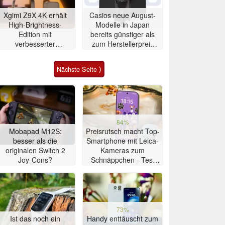
Xgimi Z9X 4K erhält
Casios neue August-
High-Brightness-
Modelle in Japan
Edition mit
bereits günstiger als
verbesserter
zum Herstellerpreis
Ausstattung
erhältlich
Nächste Seite ⟩
84%
Mobapad M12S:
Preisrutsch macht Top-
besser als die
Smartphone mit Leica-
originalen Switch 2
Kameras zum
Joy-Cons?
Schnäppchen - Test
Xiaomi 17T
73%
Ist das noch ein
Handy enttäuscht zum