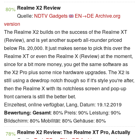
Realme X2 Review
80%
Quelle:
NDTV Gadgets
EN→DE
Archive.org
version
The Realme X2 builds on the success of the Realme XT
(Review), and is yet another superb all-rounder priced
below Rs. 20,000. It just makes sense to pick this over the
Realme XT or even the Realme X (Review) at the moment,
since for a bit more money, you get the same software as
the X2 Pro plus some nice hardware upgrades. The X2 is
still using a dewdrop notch though so if it's style you're after,
then the Realme X with its notchless screen and pop-up
front camera is still the better bet.
Einzeltest, online verfügbar, Lang, Datum: 19.12.2019
Bewertung:
Gesamt
: 80% Preis: 90% Leistung: 90%
Bildschirm: 80% Mobilität: 80% Gehäuse: 80%
Realme X2 Review: The Realme XT Pro, Actually
78%