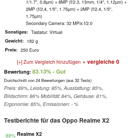
1/1.7", 0.8µm) + 8MP (f/2.3, 13mm, 1/4", 1.12µm) +
2MP (f/2.4, 1/5", 1.75µm) + 2MP (f/2.4, 1/5",
1.75µm)
Secondary Camera: 32 MPix f/2.0
Sonstiges
Tastatur: Virtual
Gewicht
182 g
Preis
250 Euro
» vergleiche
0
[+] Zum Vergleich hinzufügen
83.13%
- Gut
Bewertung:
Durchschnitt von
24
Bewertungen (aus
32
Tests)
Preis: 89%, Leistung: 85%, Ausstattung: 85%,
Bildschirm: 86% Mobilität: 84%, Gehäuse: 81%,
Ergonomie: 85%, Emissionen: - %
Testberichte für das Oppo Realme X2
Realme X2
88%