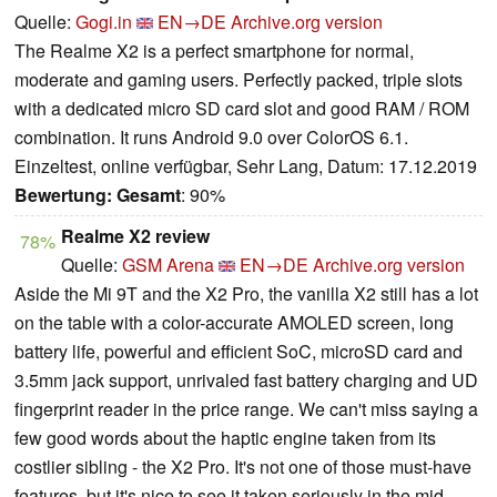
Quelle:
Gogi.in
EN→DE
Archive.org version
The Realme X2 is a perfect smartphone for normal,
moderate and gaming users. Perfectly packed, triple slots
with a dedicated micro SD card slot and good RAM / ROM
combination. It runs Android 9.0 over ColorOS 6.1.
Einzeltest, online verfügbar, Sehr Lang, Datum: 17.12.2019
Bewertung:
Gesamt
: 90%
Realme X2 review
78%
Quelle:
GSM Arena
EN→DE
Archive.org version
Aside the Mi 9T and the X2 Pro, the vanilla X2 still has a lot
on the table with a color-accurate AMOLED screen, long
battery life, powerful and efficient SoC, microSD card and
3.5mm jack support, unrivaled fast battery charging and UD
fingerprint reader in the price range. We can't miss saying a
few good words about the haptic engine taken from its
costlier sibling - the X2 Pro. It's not one of those must-have
features, but it's nice to see it taken seriously in the mid-