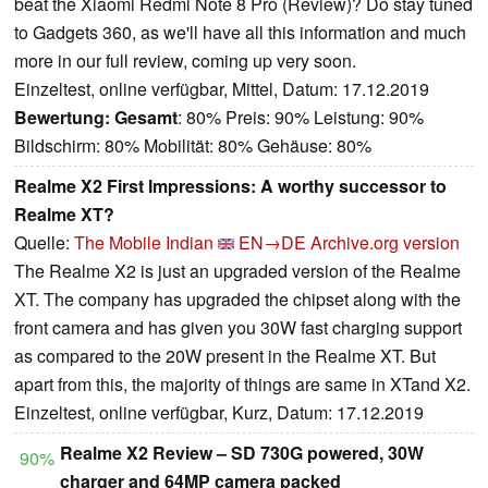
beat the Xiaomi Redmi Note 8 Pro (Review)? Do stay tuned
to Gadgets 360, as we'll have all this information and much
more in our full review, coming up very soon.
Einzeltest, online verfügbar, Mittel, Datum: 17.12.2019
Bewertung:
Gesamt
: 80% Preis: 90% Leistung: 90%
Bildschirm: 80% Mobilität: 80% Gehäuse: 80%
Realme X2 First Impressions: A worthy successor to
Realme XT?
Quelle:
The Mobile Indian
EN→DE
Archive.org version
The Realme X2 is just an upgraded version of the Realme
XT. The company has upgraded the chipset along with the
front camera and has given you 30W fast charging support
as compared to the 20W present in the Realme XT. But
apart from this, the majority of things are same in XTand X2.
Einzeltest, online verfügbar, Kurz, Datum: 17.12.2019
Realme X2 Review – SD 730G powered, 30W
90%
charger and 64MP camera packed