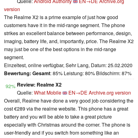
Quelle:
Android Authority
EN→DE
Archive.org
version
The Realme X2 is a prime example of just how good
customers have it in the mid-range segment. The phone
strikes an excellent balance between performance, design,
imaging, battery life, and, importantly, price. The Realme X2
may just be one of the best options in the mid-range
segment.
Einzeltest, online verfügbar, Sehr Lang, Datum: 25.02.2020
Bewertung:
Gesamt
: 85% Leistung: 80% Bildschirm: 87%
Review: Realme X2
92%
Quelle:
What Mobile
EN→DE
Archive.org version
Overall, Realme have done a very good job considering the
cost €289 via the realme website. This phone has a great
battery and you will be able to take a great picture
especially with Christmas around the corner. The phone is
user-friendly and if you switch from something like an