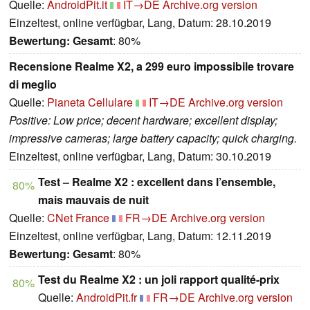
Quelle:
AndroidPit.it
IT→DE
Archive.org version
Einzeltest, online verfügbar, Lang, Datum: 28.10.2019
Bewertung:
Gesamt
: 80%
Recensione Realme X2, a 299 euro impossibile trovare
di meglio
Quelle:
Pianeta Cellulare
IT→DE
Archive.org version
Positive: Low price; decent hardware; excellent display;
impressive cameras; large battery capacity; quick charging.
Einzeltest, online verfügbar, Lang, Datum: 30.10.2019
Test – Realme X2 : excellent dans l’ensemble,
80%
mais mauvais de nuit
Quelle:
CNet France
FR→DE
Archive.org version
Einzeltest, online verfügbar, Lang, Datum: 12.11.2019
Bewertung:
Gesamt
: 80%
Test du Realme X2 : un joli rapport qualité-prix
80%
Quelle:
AndroidPit.fr
FR→DE
Archive.org version