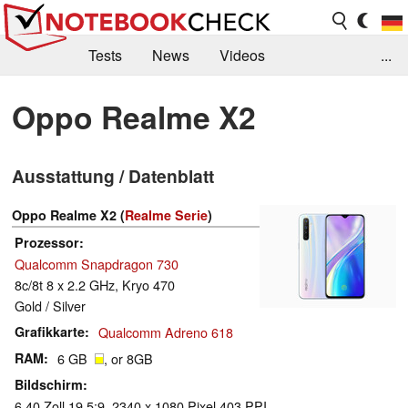
Tests
News
Videos
...
Benchmarks & Tech
Externe Tests
Oppo Realme X2
Kaufberatung
Deals
Suche
Jobs
Ausstattung / Datenblatt
Forum
Oppo Realme X2 (
Realme Serie
)
Prozessor
Qualcomm Snapdragon 730
8c/8t 8 x 2.2 GHz, Kryo 470
Gold / Silver
Grafikkarte
Qualcomm Adreno 618
RAM
6 GB
, or 8GB
Bildschirm
6.40 Zoll 19.5:9, 2340 x 1080 Pixel 403 PPI,