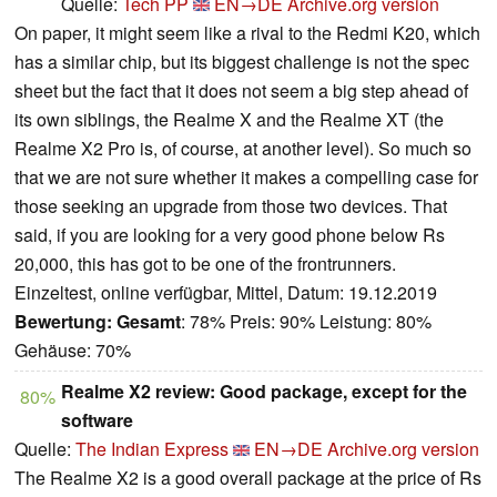
Quelle:
Tech PP
EN→DE
Archive.org version
On paper, it might seem like a rival to the Redmi K20, which
has a similar chip, but its biggest challenge is not the spec
sheet but the fact that it does not seem a big step ahead of
its own siblings, the Realme X and the Realme XT (the
Realme X2 Pro is, of course, at another level). So much so
that we are not sure whether it makes a compelling case for
those seeking an upgrade from those two devices. That
said, if you are looking for a very good phone below Rs
20,000, this has got to be one of the frontrunners.
Einzeltest, online verfügbar, Mittel, Datum: 19.12.2019
Bewertung:
Gesamt
: 78% Preis: 90% Leistung: 80%
Gehäuse: 70%
Realme X2 review: Good package, except for the
80%
software
Quelle:
The Indian Express
EN→DE
Archive.org version
The Realme X2 is a good overall package at the price of Rs