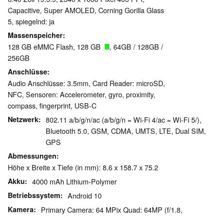
Capacitive, Super AMOLED, Corning Gorilla Glass
5, spiegelnd: ja
Massenspeicher
128 GB eMMC Flash, 128 GB
, 64GB / 128GB /
256GB
Anschlüsse
Audio Anschlüsse: 3.5mm, Card Reader: microSD,
NFC, Sensoren: Accelerometer, gyro, proximity,
compass, fingerprint, USB-C
Netzwerk
802.11 a/b/g/n/ac (a/b/g/n = Wi-Fi 4/ac = Wi-Fi 5/),
Bluetooth 5.0, GSM, CDMA, UMTS, LTE, Dual SIM,
GPS
Abmessungen
Höhe x Breite x Tiefe (in mm): 8.6 x 158.7 x 75.2
Akku
4000 mAh Lithium-Polymer
Betriebssystem
Android 10
Kamera
Primary Camera: 64 MPix Quad: 64MP (f/1.8,