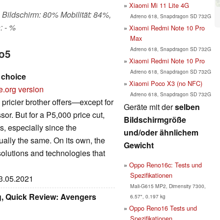
Xiaomi Mi 11 Lite 4G
 Bildschirm: 80% Mobilität: 84%,
Adreno 618, Snapdragon SD 732G
: - %
Xiaomi Redmi Note 10 Pro
Max
Adreno 618, Snapdragon SD 732G
no5
Xiaomi Redmi Note 10 Pro
Adreno 618, Snapdragon SD 732G
 choice
Xiaomi Poco X3 (no NFC)
e.org version
Adreno 618, Snapdragon SD 732G
ricier brother offers—except for
Geräte mit der
selben
or. But for a P5,000 price cut,
Bildschirmgröße
s, especially since the
und/oder ähnlichem
ually the same. On its own, the
Gewicht
olutions and technologies that
Oppo Reno16c: Tests und
Spezifikationen
23.05.2021
Mali-G615 MP2, Dimensity 7300,
, Quick Review: Avengers
6.57", 0.197 kg
Oppo Reno16 Tests und
Spezifikationen