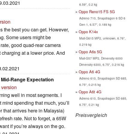
29.03.2021
6.59", 0.2 kg
Oppo Reno15 FS 5G
Adreno 710, Snapdragon 6 SD 6
rsion
Gen 1, 6.57", 0.189 kg
is the best you can get. However,
Oppo K14x
 tag. Some users might be
Mali-G615 MP2, unknown, 6.76",
 rate, good quad-rear camera
0.219 kg
Oppo A6s 5G
 charging at a lower price. And
Mali-G57 MP2, Dimensity 6000
Dimensity 6300, 6.75", 0.216 kg
18.02.2021
Oppo A6 4G
Adreno 610, Snapdragon SD 685,
Mid-Range Expectation
6.75", 0.215 kg
 version
Oppo A6t 4G
ming well in most segments. I
Adreno 610, Snapdragon SD 685,
on’t mind spending that much, you’ll
6.75", 0.21 kg
that arrives here in Malaysia)
Preisvergleich
fresh rate. Not to forget, a 65W
 want if you’re always on the go.
21.01.2021