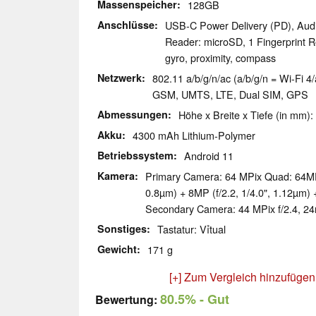
Massenspeicher
128GB
Anschlüsse
USB-C Power Delivery (PD), Aud
Reader: microSD, 1 Fingerprint 
gyro, proximity, compass
Netzwerk
802.11 a/b/g/n/ac (a/b/g/n = Wi-Fi 4/
GSM, UMTS, LTE, Dual SIM, GPS
Abmessungen
Höhe x Breite x Tiefe (in mm):
Akku
4300 mAh Lithium-Polymer
Betriebssystem
Android 11
Kamera
Primary Camera: 64 MPix Quad: 64MP 
0.8µm) + 8MP (f/2.2, 1/4.0", 1.12µm) 
Secondary Camera: 44 MPix f/2.4, 
Sonstiges
Tastatur: Vỉtual
Gewicht
171 g
[+] Zum Vergleich hinzufügen
80.5%
- Gut
Bewertung: