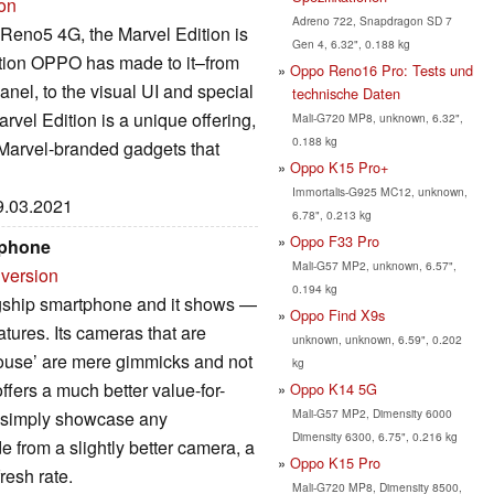
ion
Adreno 722, Snapdragon SD 7
r Reno5 4G, the Marvel Edition is
Gen 4, 6.32", 0.188 kg
zation OPPO has made to it–from
Oppo Reno16 Pro: Tests und
nel, to the visual UI and special
technische Daten
vel Edition is a unique offering,
Mali-G720 MP8, unknown, 6.32",
0.188 kg
 Marvel-branded gadgets that
Oppo K15 Pro+
Immortalis-G925 MC12, unknown,
29.03.2021
6.78", 0.213 kg
Oppo F33 Pro
tphone
Mali-G57 MP2, unknown, 6.57",
 version
0.194 kg
gship smartphone and it shows —
Oppo Find X9s
tures. Its cameras that are
unknown, unknown, 6.59", 0.202
ouse’ are mere gimmicks and not
kg
fers a much better value-for-
Oppo K14 5G
Mali-G57 MP2, Dimensity 6000
t simply showcase any
Dimensity 6300, 6.75", 0.216 kg
e from a slightly better camera, a
Oppo K15 Pro
resh rate.
Mali-G720 MP8, Dimensity 8500,