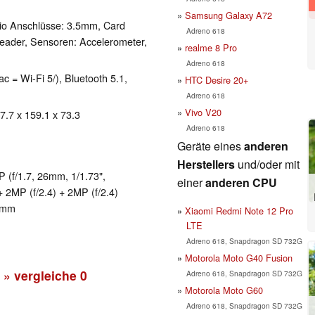
Samsung Galaxy A72
io Anschlüsse: 3.5mm, Card
Adreno 618
Reader, Sensoren: Accelerometer,
realme 8 Pro
Adreno 618
ac = Wi-Fi 5/), Bluetooth 5.1,
HTC Desire 20+
Adreno 618
Vivo V20
 7.7 x 159.1 x 73.3
Adreno 618
Geräte eines
anderen
Herstellers
und/oder mit
(f/1.7, 26mm, 1/1.73",
einer
anderen CPU
+ 2MP (f/2.4) + 2MP (f/2.4)
24mm
Xiaomi Redmi Note 12 Pro
LTE
Adreno 618, Snapdragon SD 732G
Motorola Moto G40 Fusion
» vergleiche
0
Adreno 618, Snapdragon SD 732G
Motorola Moto G60
Adreno 618, Snapdragon SD 732G