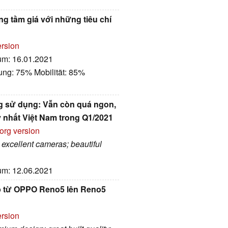
g tầm giá với những tiêu chí
ersion
tum: 16.01.2021
ung: 75% Mobilität: 85%
ng sử dụng: Vẫn còn quá ngon,
 nhất Việt Nam trong Q1/2021
org version
; excellent cameras; beautiful
tum: 12.06.2021
ấp từ OPPO Reno5 lên Reno5
ersion