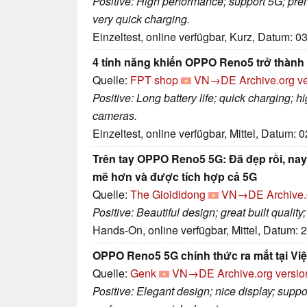
Positive: High performance; support 5G; prem
very quick charging.
Einzeltest, online verfügbar, Kurz, Datum: 0
4 tính năng khiến OPPO Reno5 trở thành
Quelle:
FPT shop
VN→DE
Archive.org v
Positive: Long battery life; quick charging; 
cameras.
Einzeltest, online verfügbar, Mittel, Datum: 
Trên tay OPPO Reno5 5G: Đã đẹp rồi, na
mẽ hơn và được tích hợp cả 5G
Quelle:
The Gioididong
VN→DE
Archive.
Positive: Beautiful design; great built qualit
Hands-On, online verfügbar, Mittel, Datum: 
OPPO Reno5 5G chính thức ra mắt tại Việt
Quelle:
Genk
VN→DE
Archive.org versio
Positive: Elegant design; nice display; sup