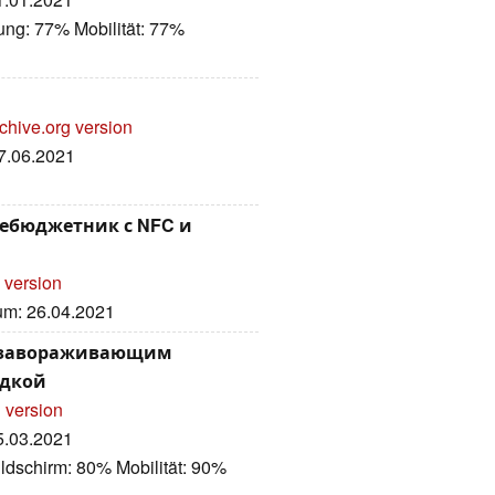
ung: 77% Mobilität: 77%
chive.org version
07.06.2021
небюджетник с NFC и
 version
tum: 26.04.2021
с завораживающим
ядкой
 version
25.03.2021
ldschirm: 80% Mobilität: 90%