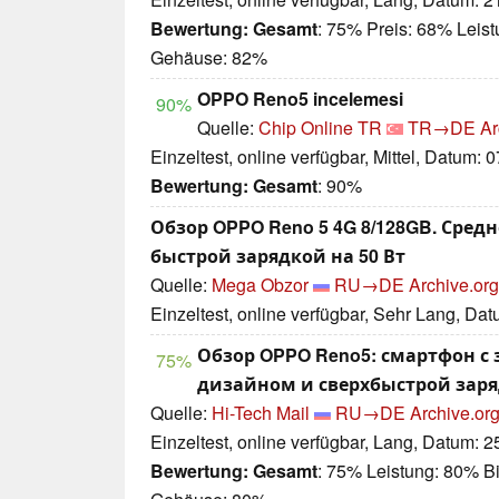
Bewertung:
Gesamt
: 75% Preis: 68% Leist
Gehäuse: 82%
OPPO Reno5 incelemesi
90%
Quelle:
Chip Online TR
TR→DE
Ar
Einzeltest, online verfügbar, Mittel, Datum: 
Bewertung:
Gesamt
: 90%
Обзор OPPO Reno 5 4G 8/128GB. Сред
быстрой зарядкой на 50 Вт
Quelle:
Mega Obzor
RU→DE
Archive.org
Einzeltest, online verfügbar, Sehr Lang, Da
Обзор OPPO Reno5: смартфон 
75%
дизайном и сверхбыстрой зар
Quelle:
Hi-Tech Mail
RU→DE
Archive.org
Einzeltest, online verfügbar, Lang, Datum: 
Bewertung:
Gesamt
: 75% Leistung: 80% Bi