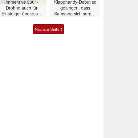
Immersive 360°-
Klapphandy-Debut so
Drohne auch für
gelungen, dass
Einsteiger überzeugt
Samsung sich sorgen
mit Einschränkungen
muss? – Razr Fold
Smartphone im Test
Nächste Seite ⟩