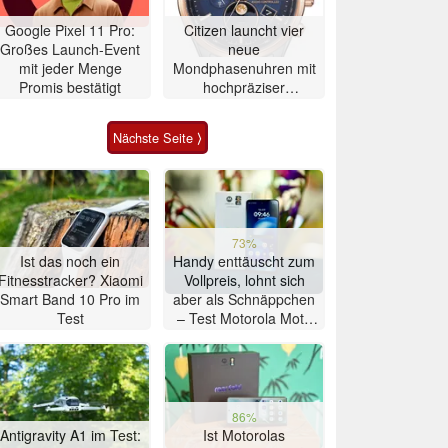
Google Pixel 11 Pro:
Citizen launcht vier
Großes Launch-Event
neue
mit jeder Menge
Mondphasenuhren mit
Promis bestätigt
hochpräziser
Atomzeitmessung
Nächste Seite ⟩
73%
Ist das noch ein
Handy enttäuscht zum
Fitnesstracker? Xiaomi
Vollpreis, lohnt sich
Smart Band 10 Pro im
aber als Schnäppchen
Test
– Test Motorola Moto
G47 Smartphone
86%
Antigravity A1 im Test:
Ist Motorolas