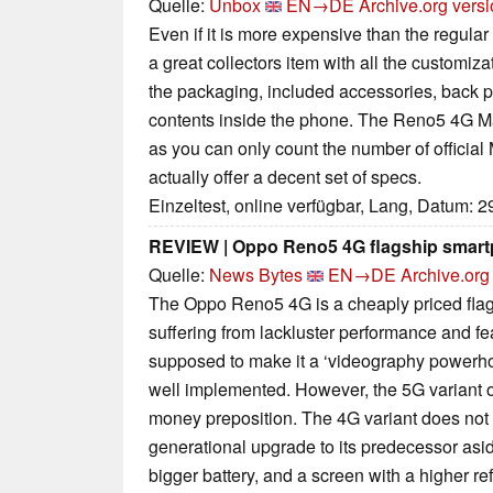
Quelle:
Unbox
EN→DE
Archive.org vers
Even if it is more expensive than the regula
a great collectors item with all the customi
the packaging, included accessories, back pa
contents inside the phone. The Reno5 4G Mar
as you can only count the number of official
actually offer a decent set of specs.
Einzeltest, online verfügbar, Lang, Datum: 
REVIEW | Oppo Reno5 4G flagship smar
Quelle:
News Bytes
EN→DE
Archive.org
The Oppo Reno5 4G is a cheaply priced fla
suffering from lackluster performance and fea
supposed to make it a ‘videography powerh
well implemented. However, the 5G variant of
money preposition. The 4G variant does no
generational upgrade to its predecessor asid
bigger battery, and a screen with a higher ref