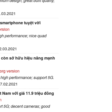
ium design; great built quality;
3.03.2021
 smartphone tuyệt vời
ersion
high performance; nice quad
02.03.2021
y còn sở hữu hiệu năng mạnh
org version
y; high performance; support 5G.
27.02.2021
 Nam với giá 11.9 triệu đồng
n
port 5G; decent cameras; good