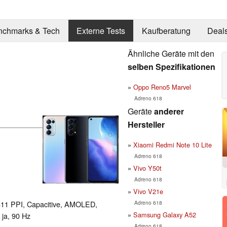
nchmarks & Tech
Externe Tests
Kaufberatung
Deal
Ähnliche Geräte mit den
selben Spezifikationen
Oppo Reno5 Marvel
Adreno 618
Geräte
anderer
Hersteller
Xiaomi Redmi Note 10 Lite
Adreno 618
Vivo Y50t
Adreno 618
Vivo V21e
Adreno 618
 411 PPI, Capacitive, AMOLED,
Samsung Galaxy A52
 ja, 90 Hz
Adreno 618