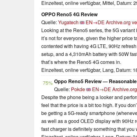
Einzeltest, online verfügbar, Mittel, Datum: 
OPPO Reno5 4G Review
Quelle:
Yugatech
EN→DE
Archive.org ve
Looking at the Reno5 series, the 5G variant 
it’s not for everyone, given the higher price
contented with having 4G LTE, 90Hz refresh
setup, and a 4,310mAh battery with 50W fast
that’s where the Reno5 4G comes in.
Einzeltest, online verfügbar, Lang, Datum: 
Oppo Reno5 Review — Reasonable 
75%
Quelle:
Pokde
EN→DE
Archive.org
Despite the phone being a looker and perfor
feel that the price is a bit too high. If you d
be getting a 5G-ready smartphone (whenever 
as well as a good OLED display with 90Hz re
fast charger is definitely something that you
Einzeltest, online verfügbar, Lang, Datum: 