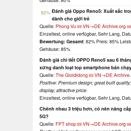
Gehäuse: 80%
Đánh giá Oppo Reno5: Xuất sắc tron
82%
dành cho giới trẻ
Quelle:
Phong Vu
VN→DE
Archive.org v
Einzeltest, online verfügbar, Sehr Lang, Da
Bewertung:
Gesamt
: 82% Preis: 85% Leist
Gehäuse: 85%
Đánh giá chi tiết OPPO Reno5 sau 6 thá
xứng danh loạt top smartphone bán chạy
Quelle:
The Gioididong
VN→DE
Archive.
Positive: Premium design; great built quality
display; attractive price.
Einzeltest, online verfügbar, Sehr Lang, Da
Chênh nhau 3 triệu hơn, có nên nâng c
5G?
Quelle:
FPT shop
VN→DE
Archive.org v