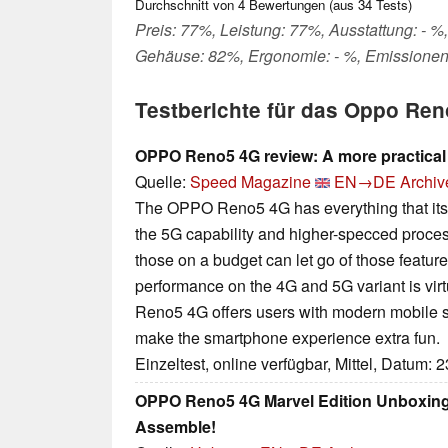
Durchschnitt von
4
Bewertungen (aus
34
Tests)
Preis: 77%, Leistung: 77%, Ausstattung: - %,
Gehäuse: 82%, Ergonomie: - %, Emissionen
Testberichte für das Oppo Re
OPPO Reno5 4G review: A more practical
Quelle:
Speed Magazine
EN→DE
Archiv
The OPPO Reno5 4G has everything that its p
the 5G capability and higher-specced process
those on a budget can let go of those feature
performance on the 4G and 5G variant is virt
Reno5 4G offers users with modern mobile s
make the smartphone experience extra fun.
Einzeltest, online verfügbar, Mittel, Datum: 
OPPO Reno5 4G Marvel Edition Unboxing
Assemble!