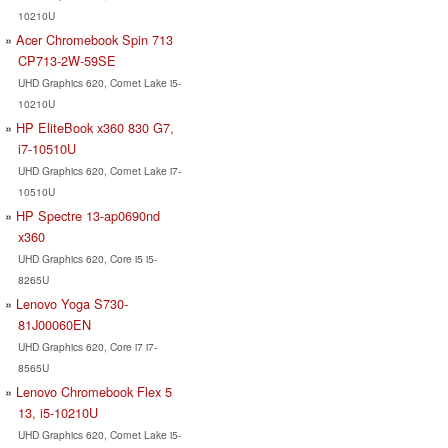
10210U
Acer Chromebook Spin 713
CP713-2W-59SE
UHD Graphics 620, Comet Lake i5-
10210U
HP EliteBook x360 830 G7,
i7-10510U
UHD Graphics 620, Comet Lake i7-
10510U
HP Spectre 13-ap0690nd
x360
UHD Graphics 620, Core i5 i5-
8265U
Lenovo Yoga S730-
81J00060EN
UHD Graphics 620, Core i7 i7-
8565U
Lenovo Chromebook Flex 5
13, i5-10210U
UHD Graphics 620, Comet Lake i5-