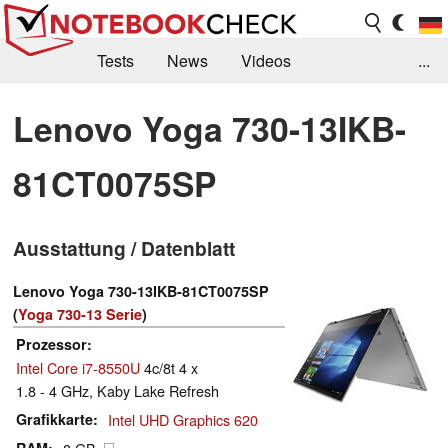
Tests
News
Videos
...
Benchmarks & Tech
Externe Tests
Lenovo Yoga 730-13IKB-
Kaufberatung
Deals
Suche
Jobs
81CT0075SP
Forum
Ausstattung / Datenblatt
Lenovo Yoga 730-13IKB-81CT0075SP
(
Yoga 730-13 Serie
)
Prozessor
Intel Core i7-8550U
4c/8t 4 x
1.8 - 4 GHz, Kaby Lake Refresh
Grafikkarte
Intel UHD Graphics 620