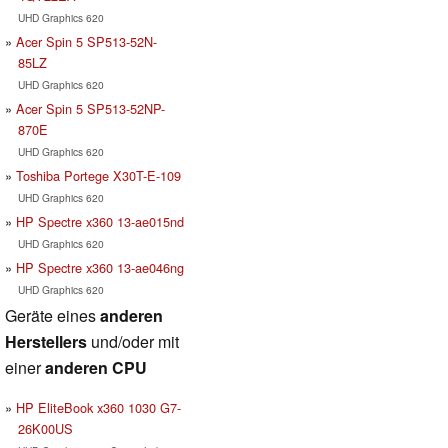
UHD Graphics 620
Acer Spin 5 SP513-52N-
85LZ
UHD Graphics 620
Acer Spin 5 SP513-52NP-
870E
UHD Graphics 620
Toshiba Portege X30T-E-109
UHD Graphics 620
HP Spectre x360 13-ae015nd
UHD Graphics 620
HP Spectre x360 13-ae046ng
UHD Graphics 620
Geräte eines
anderen
Herstellers
und/oder mit
einer
anderen CPU
HP EliteBook x360 1030 G7-
26K00US