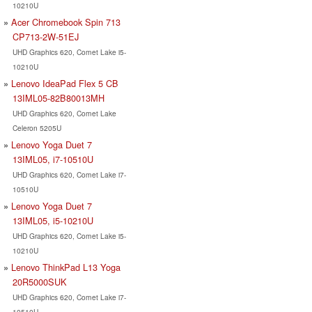
10210U
Acer Chromebook Spin 713
CP713-2W-51EJ
UHD Graphics 620, Comet Lake i5-
10210U
Lenovo IdeaPad Flex 5 CB
13IML05-82B80013MH
UHD Graphics 620, Comet Lake
Celeron 5205U
Lenovo Yoga Duet 7
13IML05, i7-10510U
UHD Graphics 620, Comet Lake i7-
10510U
Lenovo Yoga Duet 7
13IML05, i5-10210U
UHD Graphics 620, Comet Lake i5-
10210U
Lenovo ThinkPad L13 Yoga
20R5000SUK
UHD Graphics 620, Comet Lake i7-
10510U