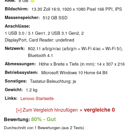
RAM
8 GB
Bildschirm
13.30 Zoll 16:9, 1920 x 1080 Pixel 166 PPI, IPS
Massenspeicher
512 GB SSD
Anschlüsse
1 USB 3.0 / 3.1 Gen1, 2 USB 3.1 Gen2, 2
DisplayPort, Card Reader: undefined
Netzwerk
802.11 a/b/g/n/ac (a/b/g/n = Wi-Fi 4/ac = Wi-Fi 5/),
Bluetooth 4.1
Abmessungen
Höhe x Breite x Tiefe (in mm): 14 x 307 x 216
Betriebssystem
Microsoft Windows 10 Home 64 Bit
Sonstiges
Tastatur-Beleuchtung: ja
Gewicht
1.2 kg
Links
Lenovo Startseite
» vergleiche
0
[+] Zum Vergleich hinzufügen
80%
- Gut
Bewertung:
Durchschnitt von
1
Bewertungen (aus
2
Tests)