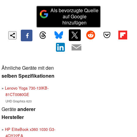
Als bevorzugte Quelle
auf Google
hinzufügen
Ähnliche Geräte mit den
selben Spezifikationen
Lenovo Yoga 730-13IKB-
81CT0080GE
UHD Graphics 620
Geräte
anderer
Hersteller
HP EliteBook x360 1030 G3-
4QY22EA