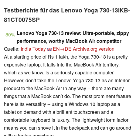
Testberichte für das Lenovo Yoga 730-13IKB-
81CT0075SP
Lenovo Yoga 730-13 review: Ultra-portable, zippy
80%
performance, worthy MacBook Air competitor
Quelle:
India Today
EN→DE
Archive.org version
At a starting price of Rs 1 lakh, the Yoga 730-13 is a pretty
expensive laptop. It falls into the MacBook Air territory,
which as we know, is a seriously capable computer.
However, don’t take the Lenovo Yoga 730-13 as an inferior
product to the MacBook Air in any way -- there are many
things that a MacBook can’t do. The most prominent feature
here is its versatility -- using a Windows 10 laptop as a
tablet on demand with a brilliant touchscreen and a
comfortable keyboard is luxury. The lightweight form factor
means you can shove it in the backpack and can go around
with a laptop anywhere.