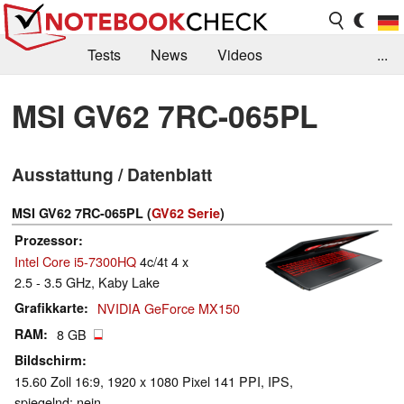
Tests
News
Videos
...
Benchmarks & Tech
Externe Tests
MSI GV62 7RC-065PL
Kaufberatung
Deals
Suche
Jobs
Ausstattung / Datenblatt
Forum
MSI GV62 7RC-065PL (
GV62 Serie
)
Prozessor
Intel Core i5-7300HQ
4c/4t 4 x
2.5 - 3.5 GHz, Kaby Lake
Grafikkarte
NVIDIA GeForce MX150
RAM
8 GB
Bildschirm
15.60 Zoll 16:9, 1920 x 1080 Pixel 141 PPI, IPS,
spiegelnd: nein