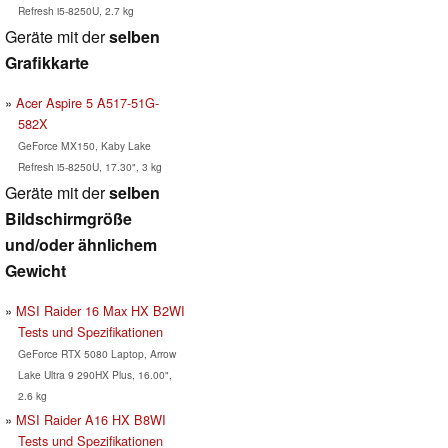
Refresh i5-8250U, 2.7 kg
Geräte mit der
selben
Grafikkarte
Acer Aspire 5 A517-51G-
582X
GeForce MX150, Kaby Lake
Refresh i5-8250U, 17.30", 3 kg
Geräte mit der
selben
Bildschirmgröße
und/oder ähnlichem
Gewicht
MSI Raider 16 Max HX B2WI
Tests und Spezifikationen
GeForce RTX 5080 Laptop, Arrow
Lake Ultra 9 290HX Plus, 16.00",
2.6 kg
MSI Raider A16 HX B8WI
Tests und Spezifikationen