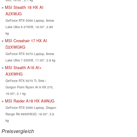
MSI Stealth 18 HX AI
A2XWJG
GeForce RTX 5090 Laptop, Arrow
Lake Ultra 9 275HX, 18.00", 2.89
kg
MSI Crosshair 17 HX AI
D2XWGKG
GeForce RTX 5070 Laptop, Arrow
Lake Ultra 7 255HX, 17.00", 2.8 kg
MSI Stealth A16 AI+
A3XWHG
GeForce RTX 5070 Ti, Strix /
Gorgon Point Ryzen AI 9 HX 370,
16.00", 2.1 kg
MSI Raider A18 HX A9WJG
GeForce RTX 5090 Laptop, Dragon
Range R9 9955HX3D, 18.00", 3.6
kg
Preisvergleich