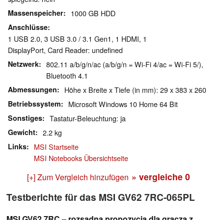
Massenspeicher
1000 GB HDD
Anschlüsse
1 USB 2.0, 3 USB 3.0 / 3.1 Gen1, 1 HDMI, 1
DisplayPort, Card Reader: undefined
Netzwerk
802.11 a/b/g/n/ac (a/b/g/n = Wi-Fi 4/ac = Wi-Fi 5/),
Bluetooth 4.1
Abmessungen
Höhe x Breite x Tiefe (in mm): 29 x 383 x 260
Betriebssystem
Microsoft Windows 10 Home 64 Bit
Sonstiges
Tastatur-Beleuchtung: ja
Gewicht
2.2 kg
Links
MSI Startseite
MSI Notebooks Übersichtseite
» vergleiche
0
[+] Zum Vergleich hinzufügen
Testberichte für das MSI GV62 7RC-065PL
MSI GV62 7RC – rozsądna propozycja dla gracza z