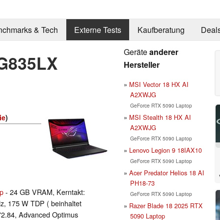
nchmarks & Tech
Externe Tests
Kaufberatung
Deal
Geräte
anderer
 G835LX
Hersteller
MSI Vector 18 HX AI
A2XWJG
GeForce RTX 5090 Laptop
MSI Stealth 18 HX AI
ie
)
A2XWJG
GeForce RTX 5090 Laptop
Lenovo Legion 9 18IAX10
GeForce RTX 5090 Laptop
Acer Predator Helios 18 AI
PH18-73
p
- 24 GB VRAM, Kerntakt:
GeForce RTX 5090 Laptop
z, 175 W TDP ( beinhaltet
Razer Blade 18 2025 RTX
2.84, Advanced Optimus
5090 Laptop