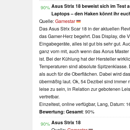
Asus Strix 18 beweist sich im Test 
90%
Laptops – den Haken könnt ihr euc
Quelle:
Gamestar
Das Asus Strix Scar 18 in der aktuellen Revis
das Gamer-Herz begehrt. Das Display, die V
Eingabegeräte, alles ist gut bis sehr gut. Au
ganz vorn mit, auch wenn das Aorus Master
ist. Bei der Kühlung hat der Hersteller wirkli
Temperaturen sind absolute Spitzenklasse. 
als auch für die Oberflächen. Dabei wird das
übermäßig laut. Ok, 54 Dezibel sind immer n
leise zu sein, in Relation zur gebotenen Lei
vertretbar.
Einzeltest, online verfügbar, Lang, Datum: 
Bewertung:
Gesamt
: 90%
Asus Strix 18
90%
Quelle:
Gamestar