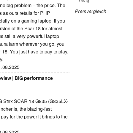
1.95 kg
ne big problem – the price. The
Preisvergleich
 as ours retails for PHP
ially on a gaming laptop. If you
sion of the Scar 18 for almost
 still a very powerful laptop
o aura farm wherever you go, you
18. You just have to pay to play.
y.
31.08.2025
view | BIG performance
OG Strix SCAR 18 G835 (G835LX-
cher is, the blazing-fast
pay for the power it brings to the
20.08.2025