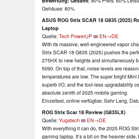
Bewertung:
Gesamt
: 90% Preis: 60% Leist
Gehäuse: 80%
ASUS ROG Strix SCAR 18 G835 (2025) Rev
Laptop
Quelle:
Tech PowerUP
EN→DE
With its massive, well-engineered vapor c
Strix SCAR 18 G835 (2025) pushes the perfo
275HX to new heights and simultaneously bo
5090. On top of that, noise levels are reason
temperatures are low. The super bright Mini 
superb I/O, and the tool-less upgradability 
absolute zenith of 2025 mobile gaming.
Einzeltest, online verfügbar, Sehr Lang, Da
ROG Strix Scar 18 Review (G835LX)
Quelle:
Yugatech
EN→DE
With everything it can do, the 2025 ROG Stri
gaming laptop. It’s a bit on the heavier side, 