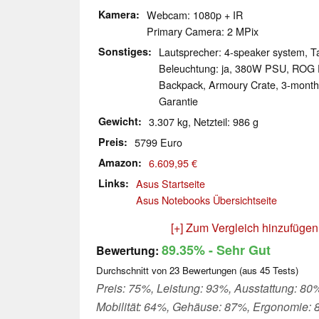
Kamera
Webcam: 1080p + IR
Primary Camera: 2 MPix
Sonstiges
Lautsprecher: 4-speaker system, Tas
Beleuchtung: ja, 380W PSU, ROG F
Backpack, Armoury Crate, 3-mont
Garantie
Gewicht
3.307 kg, Netzteil: 986 g
Preis
5799 Euro
Amazon
6.609,95 €
Links
Asus Startseite
Asus Notebooks Übersichtseite
[+] Zum Vergleich hinzufügen
89.35%
- Sehr Gut
Bewertung:
Durchschnitt von
23
Bewertungen (aus
45
Tests)
Preis: 75%, Leistung: 93%, Ausstattung: 80
Mobilität: 64%, Gehäuse: 87%, Ergonomie: