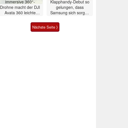
immersive 360°-
Klapphandy-Debut so
Drohne macht der DJI
gelungen, dass
Avata 360 leichte
Samsung sich sorgen
Konkurrenz
muss? – Razr Fold
Smartphone im Test
Nächste Seite ⟩