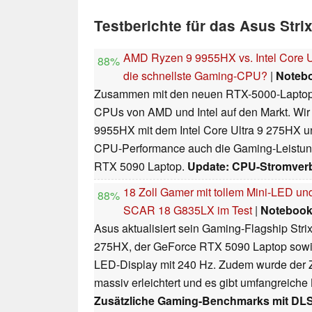
Testberichte für das Asus Str
AMD Ryzen 9 9955HX vs. Intel Core U
88%
die schnellste Gaming-CPU?
|
Noteb
Zusammen mit den neuen RTX-5000-Lapto
CPUs von AMD und Intel auf den Markt. Wi
9955HX mit dem Intel Core Ultra 9 275HX u
CPU-Performance auch die Gaming-Leistung
RTX 5090 Laptop.
Update: CPU-Stromver
18 Zoll Gamer mit tollem Mini-LED un
88%
SCAR 18 G835LX im Test
|
Noteboo
Asus aktualisiert sein Gaming-Flagship Str
275HX, der GeForce RTX 5090 Laptop sowi
LED-Display mit 240 Hz. Zudem wurde der
massiv erleichtert und es gibt umfangreich
Zusätzliche Gaming-Benchmarks mit DLSS