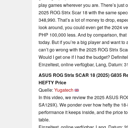
play games wherever you are. There’s just o
2025 ROG Strix Scar 18 with the same specs
348,990. That’s a lot of money to drop, espec
look around, you could even get the 2024 ver
PHP 100,000 less. And by comparison, that is
today. But if you’re a big player and want t
can’t go wrong with the 2025 ROG Strix Scar 
Would I get one if I had the budget? Definitel
Einzeltest, online verfügbar, Lang, Datum: 
ASUS ROG Strix SCAR 18 (2025) G835 Re
HEFTY Price
Quelle:
Yugatech
In this video, we review the 2025 ASUS R
SA129X). We ponder over how hefty the 18-in
performance it keeps inside, and the price to 
table.
Einzeltest, online verfügbar, Lang, Datum: 