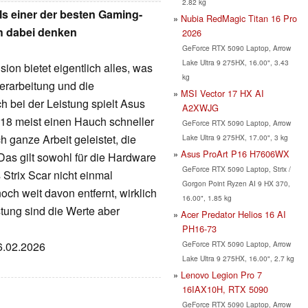
2.82 kg
als einer der besten Gaming-
Nubia RedMagic Titan 16 Pro
h dabei denken
2026
GeForce RTX 5090 Laptop, Arrow
Lake Ultra 9 275HX, 16.00", 3.43
ion bietet eigentlich alles, was
kg
erarbeitung und die
MSI Vector 17 HX AI
ch bei der Leistung spielt Asus
A2XWJG
 18 meist einen Hauch schneller
GeForce RTX 5090 Laptop, Arrow
ch ganze Arbeit geleistet, die
Lake Ultra 9 275HX, 17.00", 3 kg
Asus ProArt P16 H7606WX
Das gilt sowohl für die Hardware
GeForce RTX 5090 Laptop, Strix /
 Strix Scar nicht einmal
Gorgon Point Ryzen AI 9 HX 370,
och weit davon entfernt, wirklich
16.00", 1.85 kg
stung sind die Werte aber
Acer Predator Helios 16 AI
PH16-73
GeForce RTX 5090 Laptop, Arrow
16.02.2026
Lake Ultra 9 275HX, 16.00", 2.7 kg
Lenovo Legion Pro 7
16IAX10H, RTX 5090
GeForce RTX 5090 Laptop, Arrow