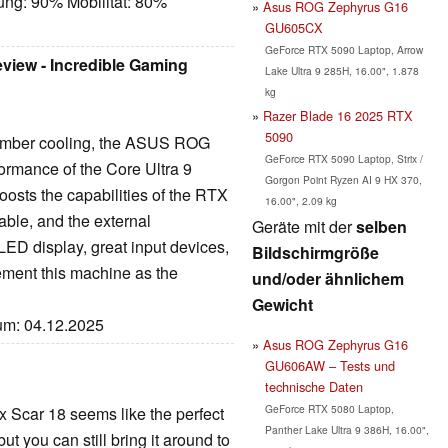
ung: 90% Mobilität: 80%
Asus ROG Zephyrus G16
GU605CX
GeForce RTX 5090 Laptop, Arrow
iew - Incredible Gaming
Lake Ultra 9 285H, 16.00", 1.878
kg
Razer Blade 16 2025 RTX
5090
hamber cooling, the ASUS ROG
GeForce RTX 5090 Laptop, Strix /
rmance of the Core Ultra 9
Gorgon Point Ryzen AI 9 HX 370,
osts the capabilities of the RTX
16.00", 2.09 kg
able, and the external
Geräte mit der
selben
LED display, great input devices,
Bildschirmgröße
cement this machine as the
und/oder ähnlichem
Gewicht
tum: 04.12.2025
Asus ROG Zephyrus G16
GU606AW – Tests und
technische Daten
GeForce RTX 5080 Laptop,
x Scar 18 seems like the perfect
Panther Lake Ultra 9 386H, 16.00",
but you can still bring it around to