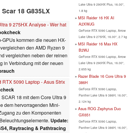
Lake Ultra 9 290HX Plus, 16.00",
ix Scar 18 G835LX
1.8 kg
MSI Raider 16 HX AI
A2XWJG
ltra 9 275HX Analyse - Wer hat
GeForce RTX 5090 Laptop, Arrow
ookcheck
Lake Ultra 9 275HX, 16.00", 2.7 kg
p-GPUs kommen die neuen HX-
MSI Raider 16 Max HX
r vergleichen den AMD Ryzen 9
B2WJ
nd vergleichen neben der reinen
GeForce RTX 5090 Laptop, Arrow
 in Verbindung mit der neuen
Lake Ultra 9 290HX Plus, 16.00",
2.655 kg
brauch
Razer Blade 16 Core Ultra 9
d RTX 5090 Laptop - Asus Strix
386H
kcheck
GeForce RTX 5090 Laptop,
Panther Lake Ultra 9 386H, 16.00",
ix SCAR 18 mit dem Core Ultra 9
2.124 kg
e dem hervorragenden Mini-
Asus ROG Zephyrus Duo
 Zugang zu den Komponenten
GX651
e Beleuchtungselemente.
Update:
GeForce RTX 5090 Laptop,
4, Raytracing & Pathtracing
Panther Lake Ultra 9 386H, 16.00",