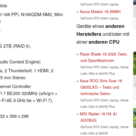
GeForce RTX 5090 Laptop
lots
Aorus Master 18 AM8H
xel 168 PPI, N180QDM-NM2, Mini-
GeForce RTX 5090 Laptop
z
Geräte eines
anderen
)
Herstellers
und/oder mit
einer
anderen CPU
S 2TB (RAID 0),
Razer Blade 18 2026 Tests
und Spezifikationen
udio Context Engine)
GeForce RTX 5090 Laptop, Arrow
, 2 Thunderbolt, 1 HDMI, 2
Lake Ultra 9 290HX Plus
3.5 mm Stereo
Asus ROG Strix Scar 18
rnet Controller
G835LXG – Tests und
-Fi 7 BE200 320MHz (a/b/g/n =
technische Daten
i-Fi 6E 6 GHz be = Wi-Fi 7),
GeForce RTX 5090 Laptop, Arrow
Lake Ultra 9 290HX Plus
MSI Raider 18 HX AI
 32 x 399 x 298
A2XWJG
GeForce RTX 5090 Laptop, Arrow
Lake Ultra 9 285HX