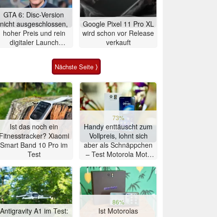
GTA 6: Disc-Version
nicht ausgeschlossen,
Google Pixel 11 Pro XL
hoher Preis und rein
wird schon vor Release
digitaler Launch
verkauft
werden gerechtfertigt
Nächste Seite ⟩
73%
Ist das noch ein
Handy enttäuscht zum
Fitnesstracker? Xiaomi
Vollpreis, lohnt sich
Smart Band 10 Pro im
aber als Schnäppchen
Test
– Test Motorola Moto
G47 Smartphone
86%
Antigravity A1 im Test:
Ist Motorolas