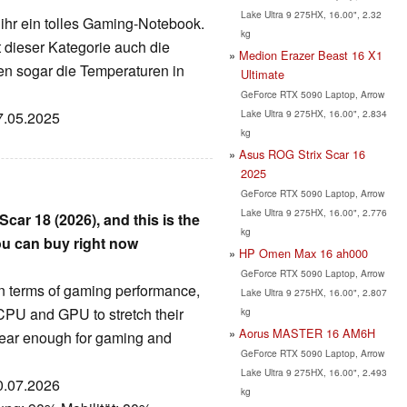
Lake Ultra 9 275HX, 16.00", 2.32
ihr ein tolles Gaming-Notebook.
kg
 dieser Kategorie auch die
Medion Erazer Beast 16 X1
en sogar die Temperaturen in
Ultimate
GeForce RTX 5090 Laptop, Arrow
Lake Ultra 9 275HX, 16.00", 2.834
17.05.2025
kg
Asus ROG Strix Scar 16
2025
GeForce RTX 5090 Laptop, Arrow
Lake Ultra 9 275HX, 16.00", 2.776
car 18 (2026), and this is the
kg
ou can buy right now
HP Omen Max 16 ah000
GeForce RTX 5090 Laptop, Arrow
n terms of gaming performance,
Lake Ultra 9 275HX, 16.00", 2.807
CPU and GPU to stretch their
kg
Aorus MASTER 16 AM6H
lear enough for gaming and
GeForce RTX 5090 Laptop, Arrow
Lake Ultra 9 275HX, 16.00", 2.493
20.07.2026
kg