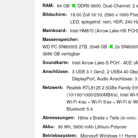
RAM
64 GB
, DDR5-5600, Dual-Channel, 2 s
Bildschirm
18.00 Zoll 16:10, 2560 x 1600 Pi
LED, spiegelnd: nein, HDR, 240 H
Mainboard
Intel HM870 (Arrow Lake-HX PCH
Massenspeicher
WD PC SN8000S 2TB, 2048 GB
, 2x SN8000
3686 GB verfügbar
Soundkarte
Intel Arrow Lake-S PCH - ACE (A
Anschlüsse
3 USB 3.1 Gen2, 2 USB4 40 Gbps
DisplayPort, Audio Anschlüsse: 
Netzwerk
Realtek RTL8125 2.5GBe Family Ethe
(10/100/1000/2500MBit/s), Intel Wi
Wi-Fi 4/ac = Wi-Fi 5/ax = Wi-Fi 6/ W
Bluetooth 5.4
Abmessungen
Höhe x Breite x Tiefe (in mm):
Akku
90 Wh, 5600 mAh Lithium-Polymer
Betriebssystem
Microsoft Windows 11 Home