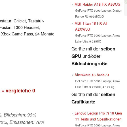
MSI Raider A18 HX A9WJG
GeForce RTX 5090 Laptop, Dragon
Range R9 9955HX3D
tatur: Chiclet, Tastatur-
MSI Titan 18 HX AI
usion II 300 Headset,
A2XWJG
h Xbox Game Pass, 24 Monate
GeForce RTX 5090 Laptop, Arrow
Lake Ultra 9 285HX
Geräte mit der
selben
GPU
und/oder
Bildschirmgröße
Alienware 18 Area-51
GeForce RTX 5090 Laptop, Arrow
Lake Ultra 9 275HX, 4.179 kg
» vergleiche
0
Geräte mit der
selben
Grafikkarte
Lenovo Legion Pro 7i 16 Gen
%, Bildschirm: 93%
11 Tests und Spezifikationen
 80%, Emissionen: 76%
GeForce RTX 5090 Laptop, Arrow