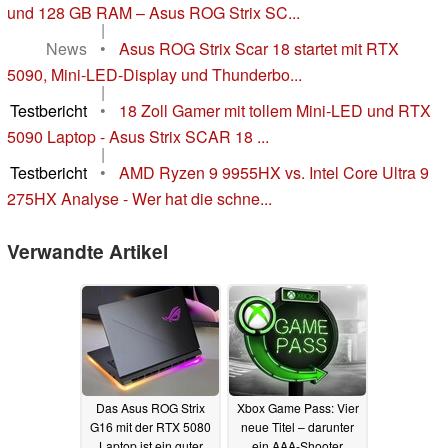
und 128 GB RAM – Asus ROG Strix SC...
|
News
•
Asus ROG Strix Scar 18 startet mit RTX
5090, Mini-LED-Display und Thunderbo...
|
Testbericht
•
18 Zoll Gamer mit tollem Mini-LED und RTX
5090 Laptop - Asus Strix SCAR 18 ...
|
Testbericht
•
AMD Ryzen 9 9955HX vs. Intel Core Ultra 9
275HX Analyse - Wer hat die schne...
Verwandte Artikel
Das Asus ROG Strix
Xbox Game Pass: Vier
G16 mit der RTX 5080
neue Titel – darunter
Laptop ist ein guter
ein AAA-Shooter