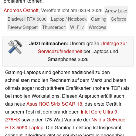
profitieren können.
Andreas Osthoff
,
Veröffentlicht am
03.04.2025
Arrow Lake
Blackwell RTX 5000
Laptop / Notebook
Gaming
Geforce
Review Snippet
Thunderbolt
Wi-Fi 7
Windows
Jetzt mitmachen:
Unsere große
Umfrage zur
Servicezufriedenheit
bei Laptops und
Smartphones 2026
Gaming-Laptops sind gehören traditionell zu den
schnellsten mobilen Rechnern auf dem Markt und bieten
oftmals sogar noch stärkere Grafikkarten (höhere TGP) als
bei mobilen Workstations. Diesen Anspruch erfüllt auch
das neue
Asus ROG Strix SCAR 18
, das erste Gerät in
unserem Test mit dem brandneuen
Intel Core Ultra 9
275HX
sowie der 175-Watt-Variante der
Nvidia GeForce
RTX 5090 Laptop
. Die Gaming-Leistung ist insgesamt
sehr gut, allerdings gibt es spürbare Vorteile gegenüber