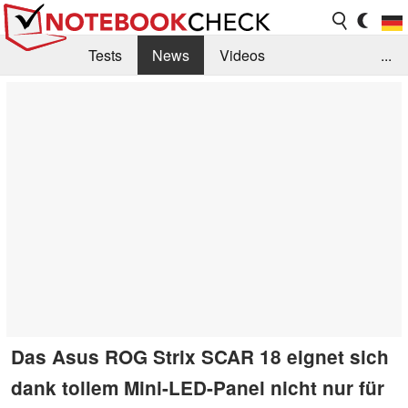
Tests
News
Videos
...
Benchmarks & Tech
Externe Tests
Kaufberatung
Deals
Suche
Jobs
Forum
Das Asus ROG Strix SCAR 18 eignet sich
dank tollem Mini-LED-Panel nicht nur für