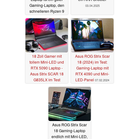
Gaming-Laptop, den
03.04.2025
schnelleren Ryzen 9
9955HX bekommt man
aber nur mit der RTX
5070 Ti Laptop
30.04.2025
18 Zoll Gamer mit
Asus ROG Strix Scar
tollem Mini-LED und
18 (2024) im Test:
RTX 5090 Laptop -
Gaming-Laptop mit
Asus Strix SCAR 18
RTX 4090 und Mini-
G835LX im Test
LED-Panel
07.02.2024
31.03.2025
Asus ROG Strix Scar
18 Gaming-Laptop
endlich mit Mini-LED,