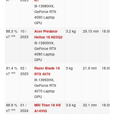
R1
i9-13980HX,
GeForce RTX
4090 Laptop
GPU
88.3 %
10 /
3.2 kg
29.15 mm
18.00"
Acer Predator
v7
2023
(old)
Helios 18 N23Q2
i9-13900HX,
GeForce RTX
4080 Laptop
GPU
91.4 %
02 /
3 kg
21.9 mm
18.00"
Razer Blade 18
v7
2023
(old)
RTX 4070
i9-13950HX,
GeForce RTX
4070 Laptop
GPU
88.8 %
01 /
3.6 kg
32.1 mm
18.00"
MSI Titan 18 HX
v7
2024
(old)
A14VIG