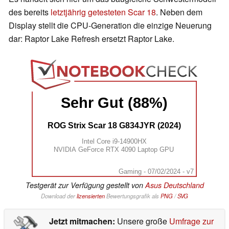
des bereits
letztjährig getesteten Scar 18
. Neben dem
Display stellt die CPU-Generation die einzige Neuerung
dar: Raptor Lake Refresh ersetzt Raptor Lake.
Sehr Gut (88%)
ROG Strix Scar 18 G834JYR (2024)
Intel Core i9-14900HX
NVIDIA GeForce RTX 4090 Laptop GPU
Gaming - 07/02/2024 - v7
Testgerät zur Verfügung gestellt von
Asus Deutschland
Download der
lizensierten
Bewertungsgrafik als
PNG
/
SVG
Jetzt mitmachen:
Unsere große
Umfrage zur