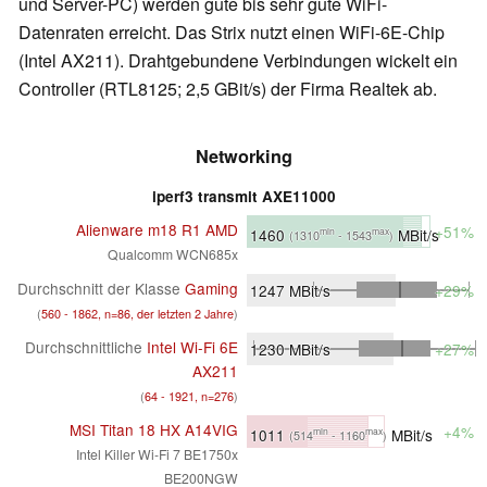
und Server-PC) werden gute bis sehr gute WiFi-
Datenraten erreicht. Das Strix nutzt einen WiFi-6E-Chip
(Intel AX211). Drahtgebundene Verbindungen wickelt ein
Controller (RTL8125; 2,5 GBit/s) der Firma Realtek ab.
Networking
iperf3 transmit AXE11000
Alienware m18 R1 AMD
+51%
1460
MBit/s
min
max
(1310
- 1543
)
Qualcomm WCN685x
Durchschnitt der Klasse
Gaming
1247
MBit/s
+29%
(
560 - 1862, n=86, der letzten 2 Jahre
)
Durchschnittliche
Intel Wi-Fi 6E
1230
MBit/s
+27%
AX211
(
64 - 1921, n=276
)
MSI Titan 18 HX A14VIG
+4%
1011
MBit/s
min
max
(514
- 1160
)
Intel Killer Wi-Fi 7 BE1750x
BE200NGW