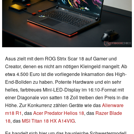
Asus zielt mit dem ROG Strix Scar 18 auf Gamer und
Creator, denen es nicht am nötigen Kleingeld mangelt: Ab
etwa 4.500 Euro ist die vorliegende Inkarnation des High-
End-Boliden zu haben. Potente Hardware und ein sehr
helles, farbtreues Mini-LED-Display im 16:10-Format mit
einer Diagonale von satten 18 Zoll treiben den Preis in die
Höhe. Zur Konkurrenz zählen Geräte wie das
Alienware
m18 R1
, das
Acer Predator Helios 18
, das
Razer Blade
18
, das
MSI Titan 18 HX A14VIG
.
Es handelt sich hier um das baugleiche Schwestermodell