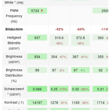
White * (ms)
PWM
5733
2509
?
Frequency
(Hz)
Bildschirm
-42%
-64%
-114
Helligkeit
937
319.6
372.8
360
-6
Bildmitte
-66%
-60%
(cd/m²)
Brightness
934
304
367
355
-67%
-61%
-6
(cd/m²)
Brightness
89
87
97
92
-2%
9%
3
Distribution
(%)
Schwarzwert
0.066
0.25
0.32
0.21
-279%
-385%
-2
* (cd/m²)
Kontrast (:1)
14197
1278
1165
1714
-91%
-92%
-8