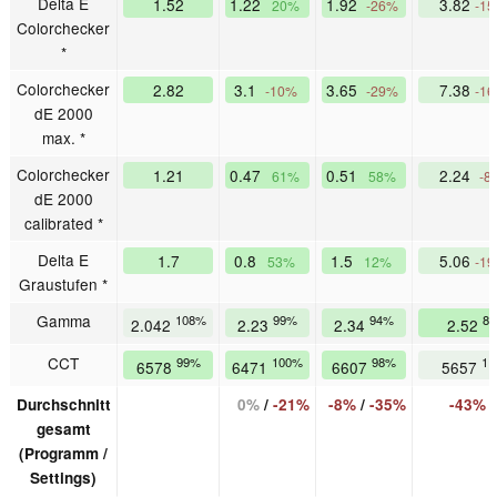
Delta E
1.52
1.22
1.92
3.82
20%
-26%
-1
Colorchecker
*
Colorchecker
2.82
3.1
3.65
7.38
-10%
-29%
-1
dE 2000
max. *
Colorchecker
1.21
0.47
0.51
2.24
61%
58%
-8
dE 2000
calibrated *
Delta E
1.7
0.8
1.5
5.06
53%
12%
-1
Graustufen *
Gamma
108%
99%
94%
8
2.042
2.23
2.34
2.52
CCT
99%
100%
98%
11
6578
6471
6607
5657
Durchschnitt
0%
/
-21%
-8%
/
-35%
-43%
gesamt
(Programm /
Settings)