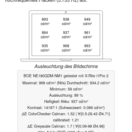
893
938
949
cd/m²
cd/m²
cd/m²
864
937
961
cd/m²
cd/m²
cd/m²
935
968
963
cd/m²
cd/m²
cd/m²
Ausleuchtung des Bildschirms
BOE NE180QDM-NM1 getestet mit X-Rite i1Pro 2
Maximal: 968 cd/m² (Nits) Durchschnitt: 934.2 cd/m²
Minimum: 59 cd/m²
Ausleuchtung: 89 %
Helligkeit Akku: 937 cd/m²
Kontrast: 14197:1 (Schwarzwert: 0.066 cd/m²)
ΔE ColorChecker Calman: 1.52 | ∀{0.5-29.43 Ø4.71}
calibrated: 1.21
ΔE Greyscale Calman: 1.7 | ∀{0.09-98 Ø4.96}