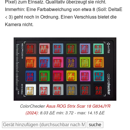
Pixel) zum Einsatz. Qualitativ überzeugt sie nicht.
Immerhin: Eine Farbabweichung von etwa 8 (Soll: DeltaE
< 3) geht noch in Ordnung. Einen Verschluss bietet die
Kamera nicht.
7.3
6.6
8.9
11.6
9.4
6.2
∆E
∆E
∆E
∆E
∆E
∆E
3.7
7.4
11.8
3.9
10.7
13.7
∆E
∆E
∆E
∆E
∆E
∆E
8.2
14.2
11.2
7.4
9.4
5.4
∆E
∆E
∆E
∆E
∆E
∆E
6.2
9.8
6.4
3.8
4.2
5.2
∆E
∆E
∆E
∆E
∆E
∆E
ColorChecker
Asus ROG Strix Scar 18 G834JYR
(2024)
: 8.03 ∆E min: 3.72 - max: 14.15 ∆E