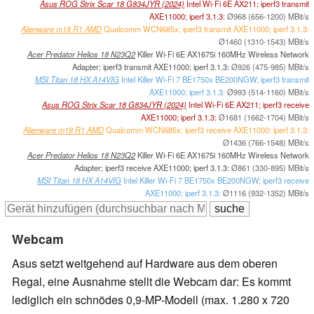
Asus ROG Strix Scar 18 G834JYR (2024)
Intel Wi-Fi 6E AX211; iperf3 transmit
AXE11000; iperf 3.1.3:
Ø968 (656-1200) MBit/s
Alienware m18 R1 AMD
Qualcomm WCN685x; iperf3 transmit AXE11000; iperf 3.1.3:
Ø1460 (1310-1543) MBit/s
Acer Predator Helios 18 N23Q2
Killer Wi-Fi 6E AX1675i 160MHz Wireless Network
Adapter; iperf3 transmit AXE11000; iperf 3.1.3:
Ø926 (475-985) MBit/s
MSI Titan 18 HX A14VIG
Intel Killer Wi-Fi 7 BE1750x BE200NGW; iperf3 transmit
AXE11000; iperf 3.1.3:
Ø993 (514-1160) MBit/s
Asus ROG Strix Scar 18 G834JYR (2024)
Intel Wi-Fi 6E AX211; iperf3 receive
AXE11000; iperf 3.1.3:
Ø1681 (1662-1704) MBit/s
Alienware m18 R1 AMD
Qualcomm WCN685x; iperf3 receive AXE11000; iperf 3.1.3:
Ø1436 (766-1548) MBit/s
Acer Predator Helios 18 N23Q2
Killer Wi-Fi 6E AX1675i 160MHz Wireless Network
Adapter; iperf3 receive AXE11000; iperf 3.1.3:
Ø861 (330-895) MBit/s
MSI Titan 18 HX A14VIG
Intel Killer Wi-Fi 7 BE1750x BE200NGW; iperf3 receive
AXE11000; iperf 3.1.3:
Ø1116 (932-1352) MBit/s
Webcam
Asus setzt weitgehend auf Hardware aus dem oberen
Regal, eine Ausnahme stellt die Webcam dar: Es kommt
lediglich ein schnödes 0,9-MP-Modell (max. 1.280 x 720