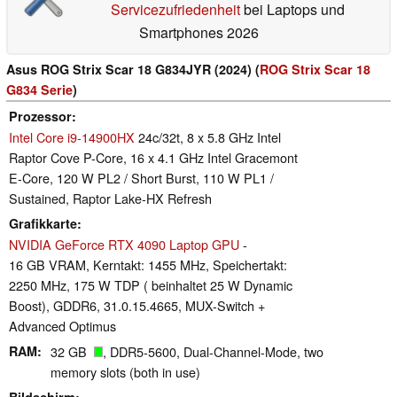
Servicezufriedenheit
bei Laptops und
Smartphones 2026
Asus ROG Strix Scar 18 G834JYR (2024) (
ROG Strix Scar 18
G834 Serie
)
Prozessor
Intel Core i9-14900HX
24c/32t, 8 x 5.8 GHz Intel
Raptor Cove P-Core, 16 x 4.1 GHz Intel Gracemont
E-Core, 120 W PL2 / Short Burst, 110 W PL1 /
Sustained, Raptor Lake-HX Refresh
Grafikkarte
NVIDIA GeForce RTX 4090 Laptop GPU
-
16 GB VRAM, Kerntakt: 1455 MHz, Speichertakt:
2250 MHz, 175 W TDP ( beinhaltet 25 W Dynamic
Boost), GDDR6, 31.0.15.4665, MUX-Switch +
Advanced Optimus
RAM
32 GB
, DDR5-5600, Dual-Channel-Mode, two
memory slots (both in use)
Bildschirm