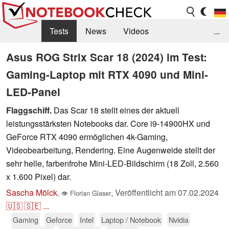
Tests
News
Videos
...
Benchmarks & Tech
Externe Tests
Asus ROG Strix Scar 18 (2024) im Test:
Gaming-Laptop mit RTX 4090 und Mini-
Kaufberatung
Deals
Suche
Jobs
LED-Panel
Forum
Flaggschiff.
Das Scar 18 stellt eines der aktuell
leistungsstärksten Notebooks dar. Core i9-14900HX und
GeForce RTX 4090 ermöglichen 4k-Gaming,
Videobearbeitung, Rendering. Eine Augenweide stellt der
sehr helle, farbenfrohe Mini-LED-Bildschirm (18 Zoll, 2.560
x 1.600 Pixel) dar.
Sascha Mölck
,
Veröffentlicht am
07.02.2024
,
👁
Florian Glaser
🇺🇸
🇸🇪
...
Gaming
Geforce
Intel
Laptop / Notebook
Nvidia