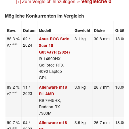
» vergleiche
0
[+] Zum Vergleich hinzufügen
Mögliche Konkurrenten im Vergleich
Bew.
Datum
Modell
Gewicht
Dicke
Größe
88.3 %
02 /
3.1 kg
30.8 mm
18.00"
Asus ROG Strix
v7
2024
(old)
Scar 18
G834JYR (2024)
i9-14900HX,
GeForce RTX
4090 Laptop
GPU
89.2 %
11 /
3.9 kg
26.7 mm
18.00"
Alienware m18
v7
2023
(old)
R1 AMD
R9 7945HX,
Radeon RX
7900M
90.7 %
04 /
3.9 kg
26.7 mm
18.00"
Alienware m18
v7
2023
(old)