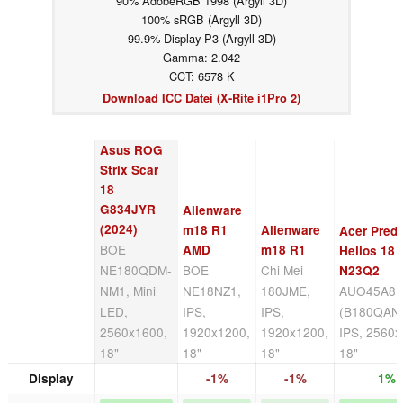
90% AdobeRGB 1998 (Argyll 3D)
100% sRGB (Argyll 3D)
99.9% Display P3 (Argyll 3D)
Gamma: 2.042
CCT: 6578 K
Download ICC Datei (X-Rite i1Pro 2)
Asus ROG
Strix Scar
18
G834JYR
Alienware
(2024)
m18 R1
Alienware
Acer Preda
BOE
AMD
m18 R1
Helios 18
NE180QDM-
BOE
Chi Mei
N23Q2
NM1, Mini
NE18NZ1,
180JME,
AUO45A8
LED,
IPS,
IPS,
(B180QAN0
2560x1600,
1920x1200,
1920x1200,
IPS, 2560x
18"
18"
18"
18"
Display
-1%
-1%
1%