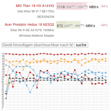
MSI Titan 18 HX A14VIG
-34%
1116
MBit/s
min
max
(932
- 1352
)
Intel Killer Wi-Fi 7 BE1750x
BE200NGW
Acer Predator Helios 18 N23Q2
-48%
872
MBit/s
min
max
(330
- 895
)
Killer Wi-Fi 6E AX1675i 160MHz
Wireless Network Adapter
1700
1650
1600
1550
1500
1450
1400
1350
1300
1250
1200
1150
1100
1050
1000
950
900
850
800
750
700
650
600
550
500
450
400
350
300
250
200
150
100
50
0