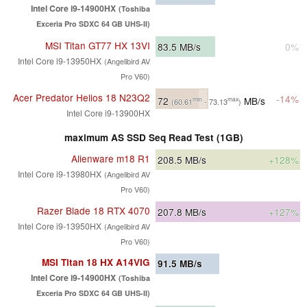
Intel Core i9-14900HX
(Toshiba
Exceria Pro SDXC 64 GB UHS-II)
MSI Titan GT77 HX 13VI
83.5
MB/s
0%
Intel Core i9-13950HX
(Angelibird AV
Pro V60)
Acer Predator Helios 18 N23Q2
-14%
72
MB/s
min
max
(60.61
- 73.13
)
Intel Core i9-13900HX
maximum AS SSD Seq Read Test (1GB)
Alienware m18 R1
208.5
MB/s
+128%
Intel Core i9-13980HX
(Angelibird AV
Pro V60)
Razer Blade 18 RTX 4070
207.8
MB/s
+127%
Intel Core i9-13950HX
(Angelibird AV
Pro V60)
MSI Titan 18 HX A14VIG
91.5
MB/s
Intel Core i9-14900HX
(Toshiba
Exceria Pro SDXC 64 GB UHS-II)