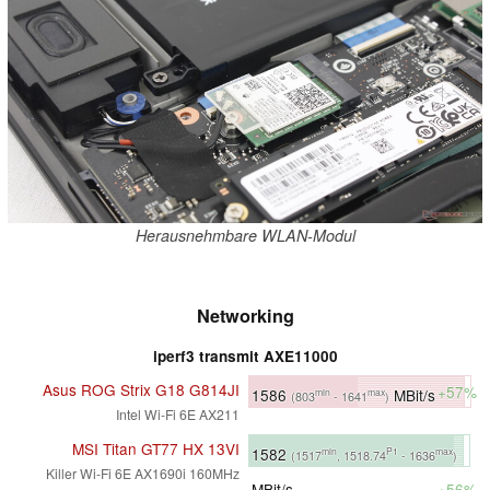
Herausnehmbare WLAN-Modul
Networking
iperf3 transmit AXE11000
Asus ROG Strix G18 G814JI
+57%
1586
MBit/s
min
max
(803
- 1641
)
Intel Wi-Fi 6E AX211
MSI Titan GT77 HX 13VI
1582
min
P1
max
(1517
, 1518.74
- 1636
)
Killer Wi-Fi 6E AX1690i 160MHz
MBit/s
+56%