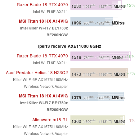
Razer Blade 18 RTX 4070
+12%
1230
MBit/s
min
max
(1091
- 1327
)
Intel Wi-Fi 6E AX211
MSI Titan 18 HX A14VIG
1096
MBit/s
min
max
(900
- 1242
)
Intel Killer Wi-Fi 7 BE1750x
BE200NGW
iperf3 receive AXE11000 6GHz
Razer Blade 18 RTX 4070
+10%
1516
MBit/s
min
max
(769
- 1565
)
Intel Wi-Fi 6E AX211
Acer Predator Helios 18 N23Q2
+7%
1473
MBit/s
min
max
(1448
- 1490
)
Killer Wi-Fi 6E AX1675i 160MHz
Wireless Network Adapter
MSI Titan 18 HX A14VIG
1379
MBit/s
min
max
(709
- 1426
)
Intel Killer Wi-Fi 7 BE1750x
BE200NGW
Alienware m18 R1
-1%
1360
MBit/s
min
max
(1300
- 1413
)
Killer Wi-Fi 6E AX1675i 160MHz
Wireless Network Adapter