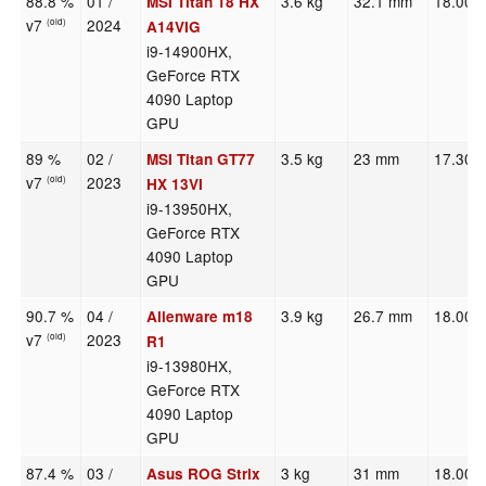
88.8 %
01 /
3.6 kg
32.1 mm
18.00"
MSI Titan 18 HX
v7
2024
(old)
A14VIG
i9-14900HX,
GeForce RTX
4090 Laptop
GPU
89 %
02 /
3.5 kg
23 mm
17.30"
MSI Titan GT77
v7
2023
(old)
HX 13VI
i9-13950HX,
GeForce RTX
4090 Laptop
GPU
90.7 %
04 /
3.9 kg
26.7 mm
18.00"
Alienware m18
v7
2023
(old)
R1
i9-13980HX,
GeForce RTX
4090 Laptop
GPU
87.4 %
03 /
3 kg
31 mm
18.00"
Asus ROG Strix