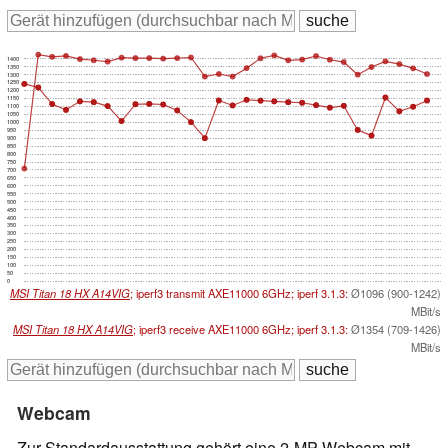
1400
1350
1300
1250
1200
1150
1100
1050
1000
950
900
850
800
750
700
650
600
550
500
450
400
350
300
250
200
150
100
50
0
MSI Titan 18 HX A14VIG
; iperf3 transmit AXE11000 6GHz; iperf 3.1.3:
Ø1096 (900-1242)
MBit/s
MSI Titan 18 HX A14VIG
; iperf3 receive AXE11000 6GHz; iperf 3.1.3:
Ø1354 (709-1426)
MBit/s
Webcam
Zur Standardausstattung gehört eine 2-MP-Webcam mit