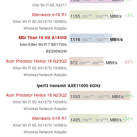
Intel Wi-Fi 6E AX211
Alienware m18 R1
+3%
1155
MBit/s
min
max
(761
- 1320
)
Killer Wi-Fi 6E AX1675i 160MHz
Wireless Network Adapter
MSI Titan 18 HX A14VIG
1116
MBit/s
min
max
(932
- 1352
)
Intel Killer Wi-Fi 7 BE1750x
BE200NGW
Acer Predator Helios 18 N23Q2
-22%
872
MBit/s
min
max
(330
- 895
)
Killer Wi-Fi 6E AX1675i 160MHz
Wireless Network Adapter
iperf3 transmit AXE11000 6GHz
Acer Predator Helios 18 N23Q2
+45%
1593
MBit/s
min
max
(1545
- 1627
)
Killer Wi-Fi 6E AX1675i 160MHz
Wireless Network Adapter
Alienware m18 R1
+36%
1495
MBit/s
min
max
(758
- 1574
)
Killer Wi-Fi 6E AX1675i 160MHz
Wireless Network Adapter