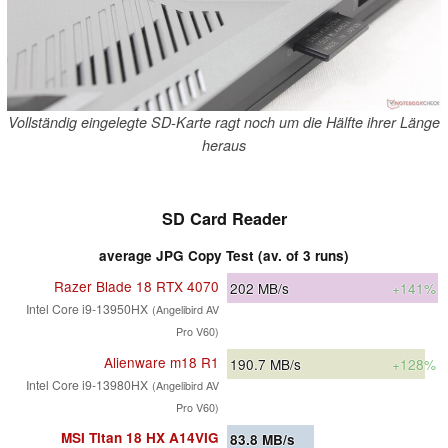
Vollständig eingelegte SD-Karte ragt noch um die Hälfte ihrer Länge
heraus
SD Card Reader
average JPG Copy Test (av. of 3 runs)
Razer Blade 18 RTX 4070
202
MB/s
+141%
Intel Core i9-13950HX
(Angelibird AV
Pro V60)
Alienware m18 R1
190.7
MB/s
+128%
Intel Core i9-13980HX
(Angelibird AV
Pro V60)
MSI Titan 18 HX A14VIG
83.8
MB/s