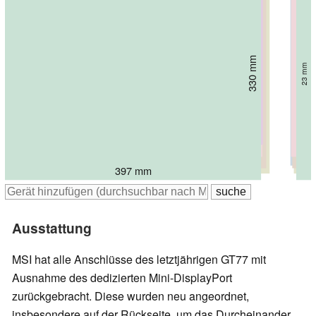
275.4 mm
21.9 mm
294 mm
307.5 mm
311.6 mm
319.9 mm
31 mm
29.15 mm
32.1 mm
330 mm
26.7 mm
23 mm
399.9 mm
399 mm
404 mm
405 mm
410.3 mm
397 mm
Ausstattung
MSI hat alle Anschlüsse des letztjährigen GT77 mit
Ausnahme des dedizierten Mini-DisplayPort
zurückgebracht. Diese wurden neu angeordnet,
insbesondere auf der Rückseite, um das Durcheinander