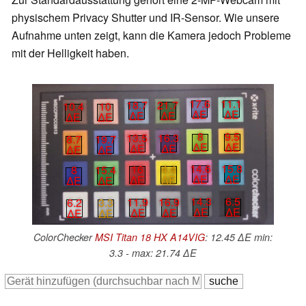
physischem Privacy Shutter und IR-Sensor. Wie unsere
Aufnahme unten zeigt, kann die Kamera jedoch Probleme
mit der Helligkeit haben.
17.6
11.1
18.7
21.7
10.4
10
∆E
∆E
∆E
∆E
∆E
∆E
8
9.5
13.5
16.3
8.7
19.7
∆E
∆E
∆E
∆E
∆E
∆E
14.6
15.8
16
4.4
8
15.4
∆E
∆E
∆E
∆E
∆E
∆E
14.3
6.5
11.9
16.9
6.2
3.3
∆E
∆E
∆E
∆E
∆E
∆E
ColorChecker
MSI Titan 18 HX A14VIG
: 12.45 ∆E min:
3.3 - max: 21.74 ∆E