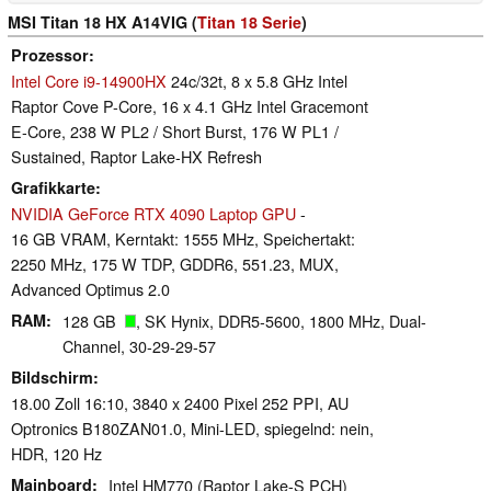
MSI Titan 18 HX A14VIG (
Titan 18 Serie
)
Prozessor
Intel Core i9-14900HX
24c/32t, 8 x 5.8 GHz Intel
Raptor Cove P-Core, 16 x 4.1 GHz Intel Gracemont
E-Core, 238 W PL2 / Short Burst, 176 W PL1 /
Sustained, Raptor Lake-HX Refresh
Grafikkarte
NVIDIA GeForce RTX 4090 Laptop GPU
-
16 GB VRAM, Kerntakt: 1555 MHz, Speichertakt:
2250 MHz, 175 W TDP, GDDR6, 551.23, MUX,
Advanced Optimus 2.0
RAM
128 GB
, SK Hynix, DDR5-5600, 1800 MHz, Dual-
Channel, 30-29-29-57
Bildschirm
18.00 Zoll 16:10, 3840 x 2400 Pixel 252 PPI, AU
Optronics B180ZAN01.0, Mini-LED, spiegelnd: nein,
HDR, 120 Hz
Mainboard
Intel HM770 (Raptor Lake-S PCH)