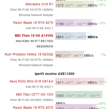
Alienware m18 R1
+26%
1272
MBit/s
min
max
(922
- 1396
)
Killer Wi-Fi 6E AX1675i 160MHz
Wireless Network Adapter
Razer Blade 18 RTX 4070
+18%
1196
MBit/s
min
max
(618
- 1298
)
Intel Wi-Fi 6E AX211
MSI Titan 18 HX A14VIG
1011
MBit/s
min
max
(514
- 1160
)
Intel Killer Wi-Fi 7 BE1750x
BE200NGW
Acer Predator Helios 18 N23Q2
-7%
942
MBit/s
min
max
(475
- 985
)
Killer Wi-Fi 6E AX1675i 160MHz
Wireless Network Adapter
iperf3 receive AXE11000
Asus ROG Strix G18 G814JI
+44%
1611
MBit/s
min
max
(839
- 1699
)
Intel Wi-Fi 6E AX211
MSI Titan GT77 HX 13VI
1545
min
P1
max
(1508
, 1510.9
- 1569
)
Killer Wi-Fi 6E AX1690i 160MHz
MBit/s
+38%
Razer Blade 18 RTX 4070
+22%
1362
MBit/s
min
max
(1249
- 1437
)