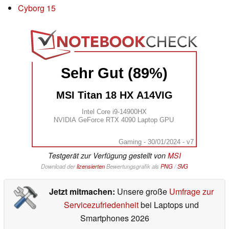
Cyborg 15
Sehr Gut (89%)
MSI Titan 18 HX A14VIG
Intel Core i9-14900HX
NVIDIA GeForce RTX 4090 Laptop GPU
Gaming - 30/01/2024 - v7
Testgerät zur Verfügung gestellt von
MSI
Download der
lizensierten
Bewertungsgrafik als
PNG
/
SVG
Jetzt mitmachen:
Unsere große
Umfrage zur
Servicezufriedenheit
bei Laptops und
Smartphones 2026