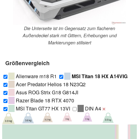
Die Unterseite ist im Gegensatz zum flacheren
Außendeckel stark mit Gittern, Erhebungen und
Markierungen stilisiert
Größenvergleich
Alienware m18 R1
MSI Titan 18 HX A14VIG
Acer Predator Helios 18 N23Q2
Asus ROG Strix G18 G814JI
Razer Blade 18 RTX 4070
MSI Titan GT77 HX 13VI
DIN A4
❌
3 kg
3 kg
3.2 kg
3.5 kg
3.6 kg
3.9 kg