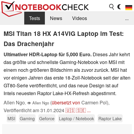
Tests
News
Videos
...
Benchmarks & Tech
Externe Tests
MSI Titan 18 HX A14VIG Laptop im Test:
Das Drachenjahr
Kaufberatung
Deals
Suche
Jobs
Ultimativer HDR-Laptop für 5,000 Euro.
Dieses Jahr kehrt
Forum
das größte und schnellste Gaming-Notebook von MSI mit
einem noch größeren Bildschirm als zuvor zurück. MSI hat
vor einigen Jahren das erste 18-Zoll-Notebook seit der alten
GT80-Serie veröffentlicht, und das neue Design ist auf
Intels neuesten Raptor Lake-HX-Refresh abgestimmt.
Allen Ngo
(
übersetzt von
Carmen Pol),
,
👁
Allen Ngo
Veröffentlicht am
31.01.2024
🇺🇸
🇸🇪
...
MSI
Gaming
Geforce
Laptop / Notebook
Raptor Lake