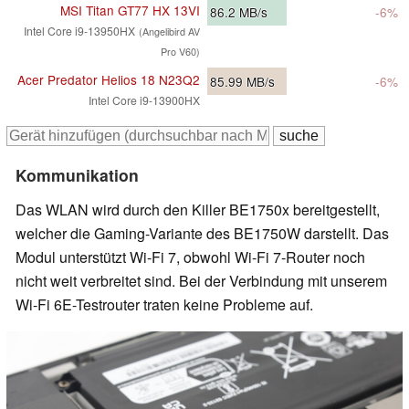
MSI Titan GT77 HX 13VI
86.2
MB/s
-6%
Intel Core i9-13950HX
(Angelibird AV
Pro V60)
Acer Predator Helios 18 N23Q2
85.99
MB/s
-6%
Intel Core i9-13900HX
Kommunikation
Das WLAN wird durch den Killer BE1750x bereitgestellt,
welcher die Gaming-Variante des BE1750W darstellt. Das
Modul unterstützt Wi-Fi 7, obwohl Wi-Fi 7-Router noch
nicht weit verbreitet sind. Bei der Verbindung mit unserem
Wi-Fi 6E-Testrouter traten keine Probleme auf.