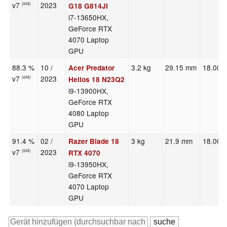
v7
2023
(old)
G18 G814JI
i7-13650HX,
GeForce RTX
4070 Laptop
GPU
88.3 %
10 /
3.2 kg
29.15 mm
18.00"
Acer Predator
v7
2023
(old)
Helios 18 N23Q2
i9-13900HX,
GeForce RTX
4080 Laptop
GPU
91.4 %
02 /
3 kg
21.9 mm
18.00"
Razer Blade 18
v7
2023
(old)
RTX 4070
i9-13950HX,
GeForce RTX
4070 Laptop
GPU