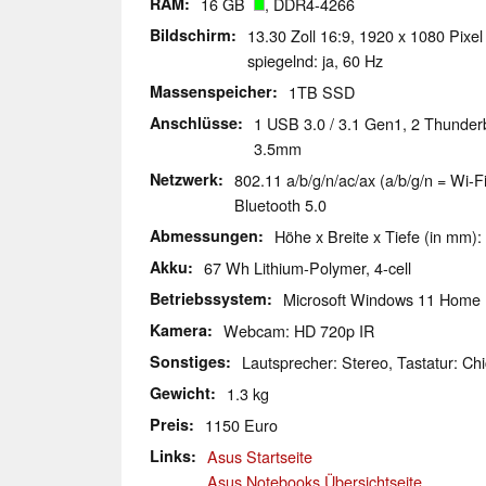
RAM
16 GB
, DDR4-4266
Bildschirm
13.30 Zoll 16:9, 1920 x 1080 Pixe
spiegelnd: ja, 60 Hz
Massenspeicher
1TB SSD
Anschlüsse
1 USB 3.0 / 3.1 Gen1, 2 Thunder
3.5mm
Netzwerk
802.11 a/b/g/n/ac/ax (a/b/g/n = Wi-Fi
Bluetooth 5.0
Abmessungen
Höhe x Breite x Tiefe (in mm):
Akku
67 Wh Lithium-Polymer, 4-cell
Betriebssystem
Microsoft Windows 11 Home
Kamera
Webcam: HD 720p IR
Sonstiges
Lautsprecher: Stereo, Tastatur: Chi
Gewicht
1.3 kg
Preis
1150 Euro
Links
Asus Startseite
Asus Notebooks Übersichtseite