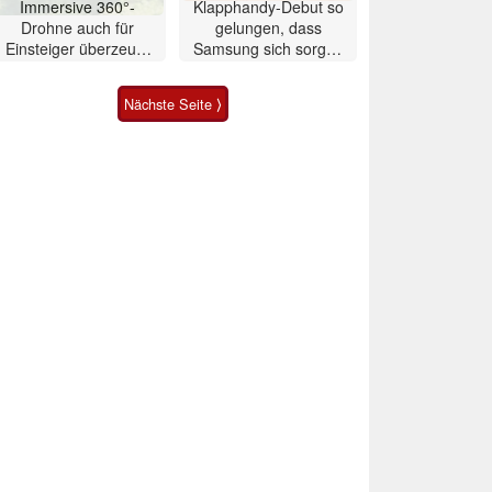
Immersive 360°-
Klapphandy-Debut so
Drohne auch für
gelungen, dass
Einsteiger überzeugt
Samsung sich sorgen
mit Einschränkungen
muss? – Razr Fold
Smartphone im Test
Nächste Seite ⟩