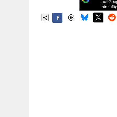
auf Goo
hinzufü