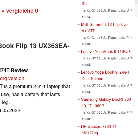
IRU
» vergleiche
0
Iris Xe G7 96EUs, Raptor Lake-U i7-
1355U
MSI Summit E13 Flip Evo
A13MT
Iris Xe G7 96EUs, Raptor Lake-P i7-
Book Flip 13 UX363EA-
1360P
Lenovo YogaBook 9 13IRU8
Iris Xe G7 96EUs, Raptor Lake-U i7-
1355U
H74T Review
Lenovo Yoga Book 9i 2-in-1
org version
Dual Screen
s a premium 2-in-1 laptop that
Iris Xe G7 96EUs, Raptor Lake-U i7-
1355U
use, has a battery that lasts
Samsung Galaxy Book3 360
 leg.
13, i7-1360P
09.05.2022
Iris Xe G7 96EUs, Raptor Lake-P i7-
1360P
HP Spectre x360 14-
ef2177ng