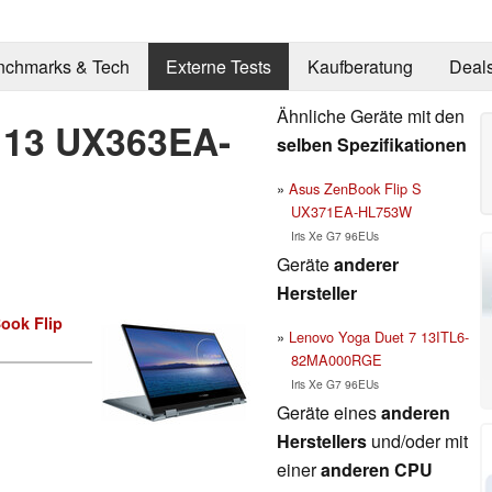
nchmarks & Tech
Externe Tests
Kaufberatung
Deal
Ähnliche Geräte mit den
 13 UX363EA-
selben Spezifikationen
Asus ZenBook Flip S
UX371EA-HL753W
Iris Xe G7 96EUs
Geräte
anderer
Hersteller
ook Flip
Lenovo Yoga Duet 7 13ITL6-
82MA000RGE
Iris Xe G7 96EUs
Geräte eines
anderen
Herstellers
und/oder mit
einer
anderen CPU