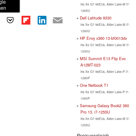
gle
Iris Xe G7 96EUs, Alder Lake-M i7-
gen
1265U
Dell Latitude 9330
Iris Xe G7 96EUs, Alder Lake-M i7-
1260U
HP Envy x360 13-bf0013dx
Iris Xe G7 96EUs, Alder Lake-M i7-
1250U
MSI Summit E13 Flip Evo
A12MT-023
Iris Xe G7 96EUs, Alder Lake-P i7-
1280P
One Netbook T1
Iris Xe G7 96EUs, Alder Lake-P i7-
1260P
Samsung Galaxy Book2 360
Pro 13, i7-1255U
Iris Xe G7 96EUs, Alder Lake-M i7-
1255U
Preisvergleich