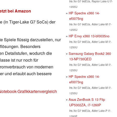
Iris Xe G7 96EUs, Raptor Lake-U i7-
1355U
etzt bei Amazon
HP Spectre x360 14-
ef0075ng
rte (in Tiger-Lake G7 SoCs) der
Iris Xe G7 96EUs, Alder Lake-M i7-
1255U
HP Envy x360 13-bf0035no
 Spiele flüssig darzustellen, nur
Iris Xe G7 96EUs, Alder Lake-M i7-
Auflösungen. Besonders
1250U
en Detailstufen, wodurch die
Samsung Galaxy Book2 360
13-NP730QED
lasse ist nur noch für
Iris Xe G7 96EUs, Alder Lake-M i7-
Stromverbrauch von modernen
1255U
nger und erlaubt auch bessere
HP Spectre x360 14-
ef0073ng
Iris Xe G7 96EUs, Alder Lake-M i7-
Notebook-Grafikkartenvergleich
1255U
Asus ZenBook S 13 Flip
UP5302ZA, i7-1260P
Iris Xe G7 96EUs, Alder Lake-P i7-
1260P