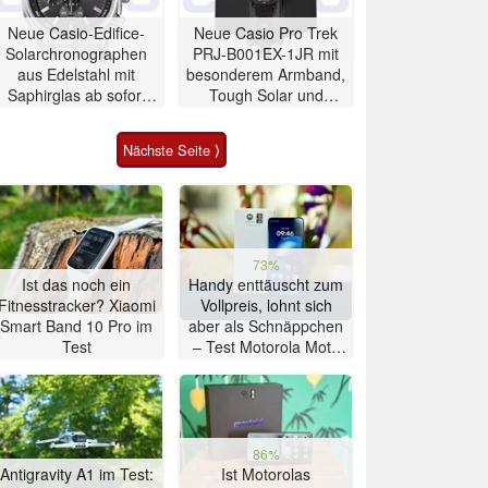
Neue Casio-Edifice-
Neue Casio Pro Trek
Solarchronographen
PRJ-B001EX-1JR mit
aus Edelstahl mit
besonderem Armband,
Saphirglas ab sofort
Tough Solar und
erhältlich
Bluetooth erhältlich
Nächste Seite ⟩
73%
Ist das noch ein
Handy enttäuscht zum
Fitnesstracker? Xiaomi
Vollpreis, lohnt sich
Smart Band 10 Pro im
aber als Schnäppchen
Test
– Test Motorola Moto
G47 Smartphone
86%
Antigravity A1 im Test:
Ist Motorolas