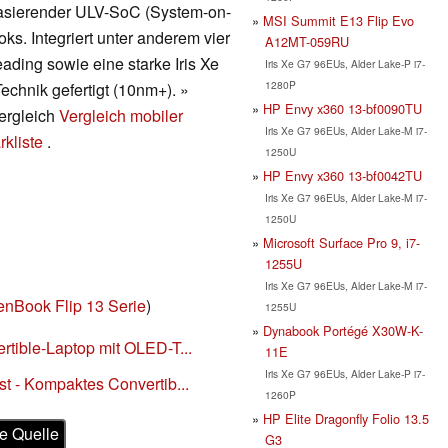
 basierender ULV-SoC (System-on-
MSI Summit E13 Flip Evo
ks. Integriert unter anderem vier
A12MT-059RU
ding sowie eine starke Iris Xe
Iris Xe G7 96EUs, Alder Lake-P i7-
1280P
echnik gefertigt (10nm+). »
HP Envy x360 13-bf0090TU
vergleich
Vergleich mobiler
Iris Xe G7 96EUs, Alder Lake-M i7-
kliste
.
1250U
HP Envy x360 13-bf0042TU
Iris Xe G7 96EUs, Alder Lake-M i7-
1250U
Microsoft Surface Pro 9, i7-
1255U
Iris Xe G7 96EUs, Alder Lake-M i7-
enBook Flip 13 Serie
)
1255U
Dynabook Portégé X30W-K-
tible-Laptop mit OLED-T...
11E
Iris Xe G7 96EUs, Alder Lake-P i7-
t - Kompaktes Convertib...
1260P
HP Elite Dragonfly Folio 13.5
e Quelle
G3