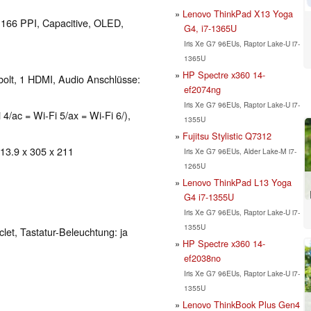
Lenovo ThinkPad X13 Yoga
l 166 PPI, Capacitive, OLED,
G4, i7-1365U
Iris Xe G7 96EUs, Raptor Lake-U i7-
1365U
HP Spectre x360 14-
bolt, 1 HDMI, Audio Anschlüsse:
ef2074ng
Iris Xe G7 96EUs, Raptor Lake-U i7-
 4/ac = Wi-Fi 5/ax = Wi-Fi 6/),
1355U
Fujitsu Stylistic Q7312
 13.9 x 305 x 211
Iris Xe G7 96EUs, Alder Lake-M i7-
1265U
Lenovo ThinkPad L13 Yoga
G4 i7-1355U
Iris Xe G7 96EUs, Raptor Lake-U i7-
1355U
clet, Tastatur-Beleuchtung: ja
HP Spectre x360 14-
ef2038no
Iris Xe G7 96EUs, Raptor Lake-U i7-
1355U
Lenovo ThinkBook Plus Gen4