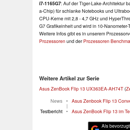
i7-1165G7
: Auf der Tiger-Lake-Architektur
a-Chip) für schlanke Notebooks und Ultraboo
CPU-Kerne mit 2,8 - 4,7 GHz und HyperThrea
G7 Grafikeinheit und wird in 10-Nanometer-T
Weitere Infos gibt es in unserem Prozessor
Prozessoren
und der
Prozessoren Benchmar
Weitere Artikel zur Serie
Asus ZenBook Flip 13 UX363EA-AH74T
(
Z
News
•
Asus Zenbook Flip 13 Conver
|
Testbericht
•
Asus ZenBook Flip 13 im Tes
Als bevorzugt