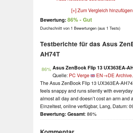
[+] Zum Vergleich hinzufügen
86%
- Gut
Bewertung:
Durchschnitt von
1
Bewertungen (aus
1
Tests)
Testberichte für das Asus Zen
AH74T
Asus ZenBook Flip 13 UX363EA-A
86%
Quelle:
PC Verge
EN→DE
Archive.
The Asus ZenBook Flip 13 UX363EA-AH74T i
feels snappy and runs silently with everyday 
almost all day and doesn’t cost an arm and a
Einzeltest, online verfügbar, Lang, Datum: 
Bewertung:
Gesamt
: 86%
Kommentar