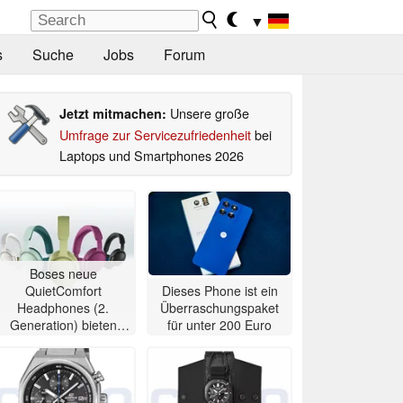
▼
s
Suche
Jobs
Forum
Unsere große
Jetzt mitmachen:
Umfrage zur Servicezufriedenheit
bei
Laptops und Smartphones 2026
Boses neue
QuietComfort
Dieses Phone ist ein
Headphones (2.
Überraschungspaket
Generation) bieten
für unter 200 Euro
Ultra-Klang für 350
Euro