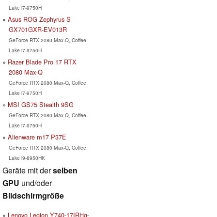
Lake i7-9750H
Asus ROG Zephyrus S
GX701GXR-EV013R
GeForce RTX 2080 Max-Q, Coffee
Lake i7-9750H
Razer Blade Pro 17 RTX
2080 Max-Q
GeForce RTX 2080 Max-Q, Coffee
Lake i7-9750H
MSI GS75 Stealth 9SG
GeForce RTX 2080 Max-Q, Coffee
Lake i7-9750H
Alienware m17 P37E
GeForce RTX 2080 Max-Q, Coffee
Lake i9-8950HK
Geräte mit der
selben
GPU
und/oder
Bildschirmgröße
Lenovo Legion Y740-17IRHg-