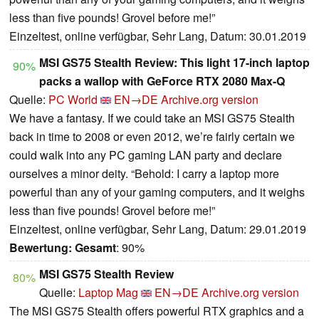
less than five pounds! Grovel before me!”
Einzeltest, online verfügbar, Sehr Lang, Datum: 30.01.2019
MSI GS75 Stealth Review: This light 17-inch laptop
90%
packs a wallop with GeForce RTX 2080 Max-Q
Quelle:
PC World
EN→DE
Archive.org version
We have a fantasy. If we could take an MSI GS75 Stealth
back in time to 2008 or even 2012, we’re fairly certain we
could walk into any PC gaming LAN party and declare
ourselves a minor deity. “Behold: I carry a laptop more
powerful than any of your gaming computers, and it weighs
less than five pounds! Grovel before me!”
Einzeltest, online verfügbar, Sehr Lang, Datum: 29.01.2019
Bewertung:
Gesamt
: 90%
MSI GS75 Stealth Review
80%
Quelle:
Laptop Mag
EN→DE
Archive.org version
The MSI GS75 Stealth offers powerful RTX graphics and a