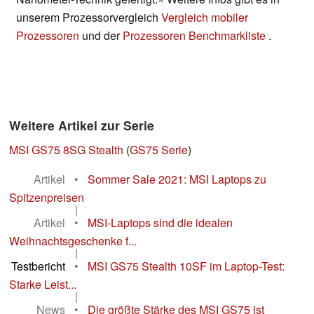
unserem Prozessorvergleich
Vergleich mobiler
Prozessoren
und der
Prozessoren Benchmarkliste
.
Weitere Artikel zur Serie
MSI GS75 8SG Stealth
(
GS75 Serie
)
Artikel
•
Sommer Sale 2021: MSI Laptops zu
Spitzenpreisen
|
Artikel
•
MSI-Laptops sind die idealen
Weihnachtsgeschenke f...
|
Testbericht
•
MSI GS75 Stealth 10SF im Laptop-Test:
Starke Leist...
|
News
•
Die größte Stärke des MSI GS75 ist