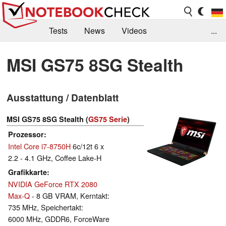
Tests
News
Videos
...
Benchmarks & Tech
Externe Tests
MSI GS75 8SG Stealth
Kaufberatung
Deals
Suche
Jobs
Ausstattung / Datenblatt
Forum
MSI GS75 8SG Stealth (
GS75 Serie
)
Prozessor
Intel Core i7-8750H
6c/12t 6 x
2.2 - 4.1 GHz, Coffee Lake-H
Grafikkarte
NVIDIA GeForce RTX 2080
Max-Q
- 8 GB VRAM, Kerntakt:
735 MHz, Speichertakt:
6000 MHz, GDDR6, ForceWare