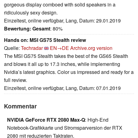
gorgeous display comboed with solid speakers in a
ridiculously sexy design.
Einzeltest, online verfügbar, Lang, Datum: 29.01.2019
Bewertung:
Gesamt
: 80%
Hands on: MSI GS75 Stealth review
Quelle:
Techradar
EN→DE
Archive.org version
The MSI GS75 Stealth takes the best of the GS65 Stealth
and blows it all up to 17.3 inches, while implementing
Nvidia’s latest graphics. Color us impressed and ready for a
full review.
Einzeltest, online verfügbar, Lang, Datum: 07.01.2019
Kommentar
NVIDIA GeForce RTX 2080 Max-Q
: High-End
Notebook-Grafikkarte und Stromsparversion der RTX
2080 mit reduzierten Taktraten.