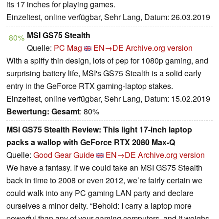
its 17 inches for playing games.
Einzeltest, online verfügbar, Sehr Lang, Datum: 26.03.2019
MSI GS75 Stealth
80%
Quelle:
PC Mag
EN→DE
Archive.org version
With a spiffy thin design, lots of pep for 1080p gaming, and
surprising battery life, MSI's GS75 Stealth is a solid early
entry in the GeForce RTX gaming-laptop stakes.
Einzeltest, online verfügbar, Sehr Lang, Datum: 15.02.2019
Bewertung:
Gesamt
: 80%
MSI GS75 Stealth Review: This light 17-inch laptop
packs a wallop with GeForce RTX 2080 Max-Q
Quelle:
Good Gear Guide
EN→DE
Archive.org version
We have a fantasy. If we could take an MSI GS75 Stealth
back in time to 2008 or even 2012, we’re fairly certain we
could walk into any PC gaming LAN party and declare
ourselves a minor deity. “Behold: I carry a laptop more
powerful than any of your gaming computers, and it weighs