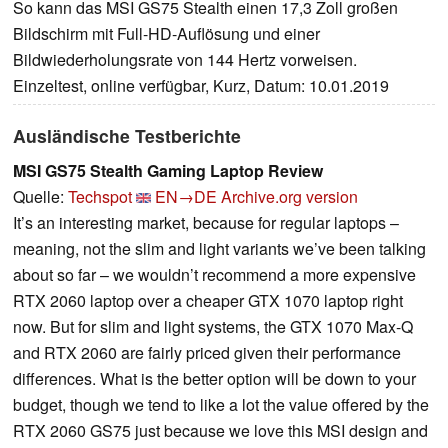
So kann das MSI GS75 Stealth einen 17,3 Zoll großen
Bildschirm mit Full-HD-Auflösung und einer
Bildwiederholungsrate von 144 Hertz vorweisen.
Einzeltest, online verfügbar, Kurz, Datum: 10.01.2019
Ausländische Testberichte
MSI GS75 Stealth Gaming Laptop Review
Quelle:
Techspot
EN→DE
Archive.org version
It’s an interesting market, because for regular laptops –
meaning, not the slim and light variants we’ve been talking
about so far – we wouldn’t recommend a more expensive
RTX 2060 laptop over a cheaper GTX 1070 laptop right
now. But for slim and light systems, the GTX 1070 Max-Q
and RTX 2060 are fairly priced given their performance
differences. What is the better option will be down to your
budget, though we tend to like a lot the value offered by the
RTX 2060 GS75 just because we love this MSI design and