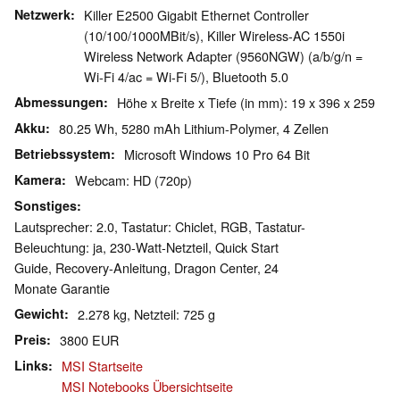
Netzwerk
Killer E2500 Gigabit Ethernet Controller
(10/100/1000MBit/s), Killer Wireless-AC 1550i
Wireless Network Adapter (9560NGW) (a/b/g/n =
Wi-Fi 4/ac = Wi-Fi 5/), Bluetooth 5.0
Abmessungen
Höhe x Breite x Tiefe (in mm): 19 x 396 x 259
Akku
80.25 Wh, 5280 mAh Lithium-Polymer, 4 Zellen
Betriebssystem
Microsoft Windows 10 Pro 64 Bit
Kamera
Webcam: HD (720p)
Sonstiges
Lautsprecher: 2.0, Tastatur: Chiclet, RGB, Tastatur-
Beleuchtung: ja, 230-Watt-Netzteil, Quick Start
Guide, Recovery-Anleitung, Dragon Center, 24
Monate Garantie
Gewicht
2.278 kg, Netzteil: 725 g
Preis
3800 EUR
Links
MSI Startseite
MSI Notebooks Übersichtseite