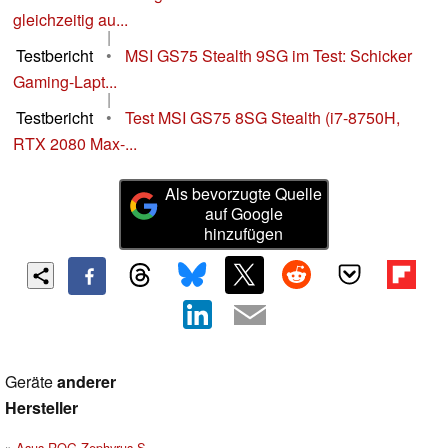
gleichzeitig au...
|
Testbericht
•
MSI GS75 Stealth 9SG im Test: Schicker
Gaming-Lapt...
|
Testbericht
•
Test MSI GS75 8SG Stealth (i7-8750H,
RTX 2080 Max-...
Als bevorzugte Quelle
auf Google
hinzufügen
Geräte
anderer
Hersteller
Asus ROG Zephyrus S