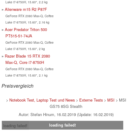
Lake i7-9750H, 15.60", 2.2 kg
Alienware m15 R2 P87F
GeForce RTX 2080 Max-Q, Coffee
Lake i7-9750H, 15.60", 2.16 kg
Acer Predator Triton 500
PT515-51-74JA
GeForce RTX 2080 Max-Q, Coffee
Lake i7-8750H, 15.60", 2 kg
Razer Blade 15 RTX 2080
Max-Q, Core i7-8750H
GeForce RTX 2080 Max-Q, Coffee
Lake i7-8750H, 15.60", 2.1 kg
Preisvergleich
>
Notebook Test, Laptop Test und News
>
Externe Tests
>
MSI
> MSI
GS75 8SG Stealth
Autor: Stefan Hinum, 16.02.2019 (Update: 16.02.2019)
loading failed!
loading failed!