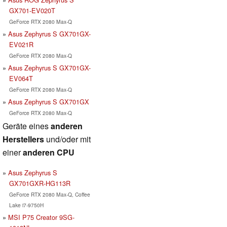
GX701-EV020T
GeForce RTX 2080 Max-Q
Asus Zephyrus S GX701GX-
EV021R
GeForce RTX 2080 Max-Q
Asus Zephyrus S GX701GX-
EV064T
GeForce RTX 2080 Max-Q
Asus Zephyrus S GX701GX
GeForce RTX 2080 Max-Q
Geräte eines
anderen
Herstellers
und/oder mit
einer
anderen CPU
Asus Zephyrus S
GX701GXR-HG113R
GeForce RTX 2080 Max-Q, Coffee
Lake i7-9750H
MSI P75 Creator 9SG-