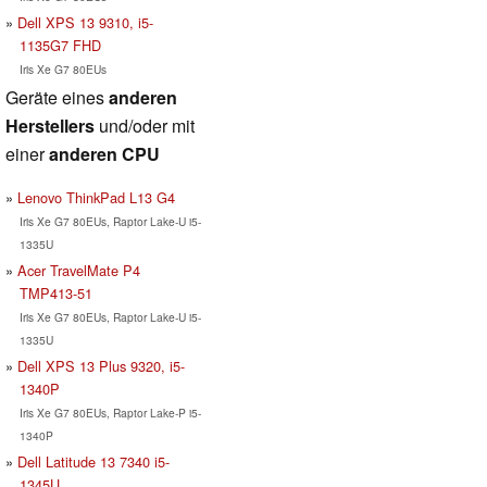
Dell XPS 13 9310, i5-
1135G7 FHD
Iris Xe G7 80EUs
Geräte eines
anderen
Herstellers
und/oder mit
einer
anderen CPU
Lenovo ThinkPad L13 G4
Iris Xe G7 80EUs, Raptor Lake-U i5-
1335U
Acer TravelMate P4
TMP413-51
Iris Xe G7 80EUs, Raptor Lake-U i5-
1335U
Dell XPS 13 Plus 9320, i5-
1340P
Iris Xe G7 80EUs, Raptor Lake-P i5-
1340P
Dell Latitude 13 7340 i5-
1345U