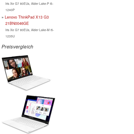
Iris Xe G7 80EUs, Alder Lake-P i5-
1240P
Lenovo ThinkPad X13 G3
21BN0046GE
Iris Xe G7 80EUs, Alder Lake-M i5-
1235U
Preisvergleich