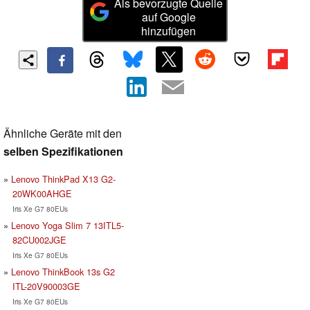
Als bevorzugte Quelle
auf Google
hinzufügen
Ähnliche Geräte mit den
selben Spezifikationen
Lenovo ThinkPad X13 G2-
20WK00AHGE
Iris Xe G7 80EUs
Lenovo Yoga Slim 7 13ITL5-
82CU002JGE
Iris Xe G7 80EUs
Lenovo ThinkBook 13s G2
ITL-20V90003GE
Iris Xe G7 80EUs