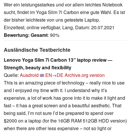
Wer ein leistungsstarkes und vor allem leichtes Notebook
sucht, findet im Yoga Slim 7i Carbon eine gute Wahl. Es ist
der bisher leichteste von uns getestete Laptop.
Einzeltest, online verfügbar, Lang, Datum: 20.07.2021
Bewertung:
Gesamt
: 90%
Ausländische Testberichte
Lenovo Yoga Slim 7i Carbon 13″ laptop review —
Strength, beauty and flexibility
Quelle:
Ausdroid
EN→DE
Archive.org version
This is an amazing piece of technology – really nice to use
and I enjoyed my time with it. I understand why it’s
expensive, a lot of work has gone into it to make it light and
fast – it has a great screen and a beautiful aesthetic. That
being said, I’m not sure I’d be prepared to spend over
$2000 on a laptop (for the 16GB RAM 512GB HDD version)
when there are other less expensive – not so light or