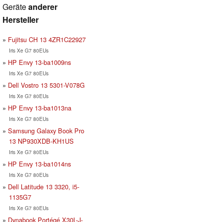
Geräte
anderer
Hersteller
Fujitsu CH 13 4ZR1C22927
Iris Xe G7 80EUs
HP Envy 13-ba1009ns
Iris Xe G7 80EUs
Dell Vostro 13 5301-V078G
Iris Xe G7 80EUs
HP Envy 13-ba1013na
Iris Xe G7 80EUs
Samsung Galaxy Book Pro
13 NP930XDB-KH1US
Iris Xe G7 80EUs
HP Envy 13-ba1014ns
Iris Xe G7 80EUs
Dell Latitude 13 3320, i5-
1135G7
Iris Xe G7 80EUs
Dynabook Portégé X30L-J-