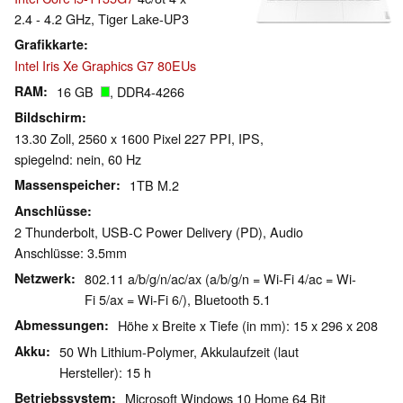
2.4 - 4.2 GHz, Tiger Lake-UP3
Grafikkarte
Intel Iris Xe Graphics G7 80EUs
RAM
16 GB
, DDR4-4266
Bildschirm
13.30 Zoll, 2560 x 1600 Pixel 227 PPI, IPS,
spiegelnd: nein, 60 Hz
Massenspeicher
1TB M.2
Anschlüsse
2 Thunderbolt, USB-C Power Delivery (PD), Audio
Anschlüsse: 3.5mm
Netzwerk
802.11 a/b/g/n/ac/ax (a/b/g/n = Wi-Fi 4/ac = Wi-
Fi 5/ax = Wi-Fi 6/), Bluetooth 5.1
Abmessungen
Höhe x Breite x Tiefe (in mm): 15 x 296 x 208
Akku
50 Wh Lithium-Polymer, Akkulaufzeit (laut
Hersteller): 15 h
Betriebssystem
Microsoft Windows 10 Home 64 Bit