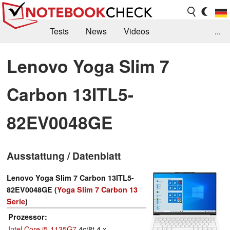
Tests
News
Videos
...
Benchmarks & Tech
Externe Tests
Lenovo Yoga Slim 7
Kaufberatung
Deals
Suche
Jobs
Carbon 13ITL5-
Forum
82EV0048GE
Ausstattung / Datenblatt
Lenovo Yoga Slim 7 Carbon 13ITL5-
82EV0048GE (
Yoga Slim 7 Carbon 13
Serie
)
Prozessor
Intel Core i5-1135G7
4c/8t 4 x