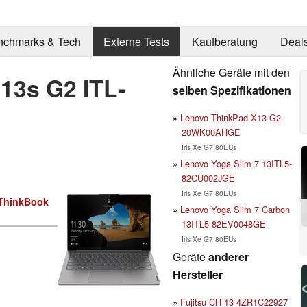
nchmarks & Tech
Externe Tests
Kaufberatung
Deal
Ähnliche Geräte mit den
13s G2 ITL-
selben Spezifikationen
Lenovo ThinkPad X13 G2-
20WK00AHGE
Iris Xe G7 80EUs
Lenovo Yoga Slim 7 13ITL5-
82CU002JGE
Iris Xe G7 80EUs
ThinkBook
Lenovo Yoga Slim 7 Carbon
13ITL5-82EV0048GE
Iris Xe G7 80EUs
Geräte
anderer
Hersteller
Fujitsu CH 13 4ZR1C22927