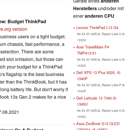
Geräte eines
anderen
Herstellers
und/oder mit
einer
anderen CPU
iew: Budget ThinkPad
Lenovo ThinkPad L13 G4
ve.org version
Iris Xe G7 80EUs, Raptor Lake-U i5-
usiness users on a tight budget.
1335U
num chassis, fast performance, a
Acer TravelMate P4
t selection. There are some
TMP413-51
rd slot omission, but those can
Iris Xe G7 80EUs, Raptor Lake-U i5-
1335U
etch your budget for a ThinkPad
Dell XPS 13 Plus 9320, i5-
s flagship is the best business
1340P
hter than the ThinkBook, but it has
Iris Xe G7 80EUs, Raptor Lake-P i5-
g battery life. But don't worry if
1340P
Book 13s Gen 2 makes for a nice
Dell Latitude 13 7340 i5-
1345U
Iris Xe G7 80EUs, Raptor Lake-U i5-
07.08.2021
1345U
Asus ZenBook S13 OLED
UX5304, i5-1335U