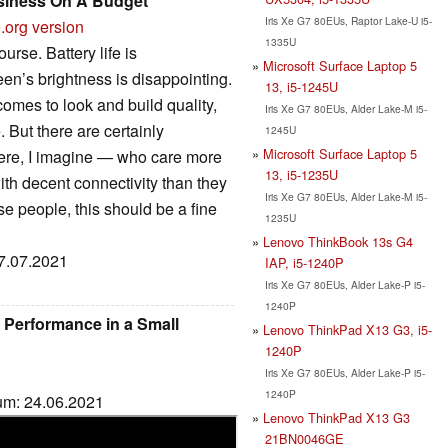
siness On A Budget
Iris Xe G7 80EUs, Raptor Lake-U i5-
.org version
1335U
rse. Battery life is
Microsoft Surface Laptop 5
en’s brightness is disappointing.
13, i5-1245U
comes to look and build quality,
Iris Xe G7 80EUs, Alder Lake-M i5-
 But there are certainly
1245U
Microsoft Surface Laptop 5
ere, I imagine — who care more
13, i5-1235U
ith decent connectivity than they
Iris Xe G7 80EUs, Alder Lake-M i5-
se people, this should be a fine
1235U
Lenovo ThinkBook 13s G4
27.07.2021
IAP, i5-1240P
Iris Xe G7 80EUs, Alder Lake-P i5-
1240P
 Performance in a Small
Lenovo ThinkPad X13 G3, i5-
1240P
Iris Xe G7 80EUs, Alder Lake-P i5-
1240P
tum: 24.06.2021
Lenovo ThinkPad X13 G3
21BN0046GE