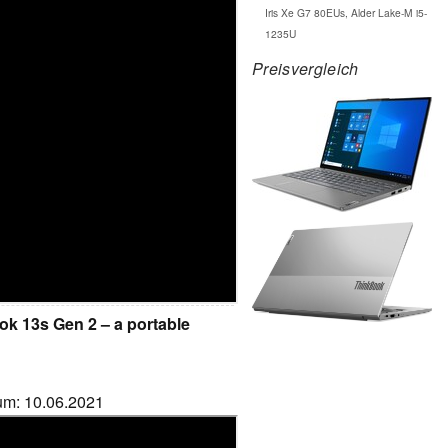
Iris Xe G7 80EUs, Alder Lake-M i5-
1235U
Preisvergleich
 13s Gen 2 – a portable
tum: 10.06.2021