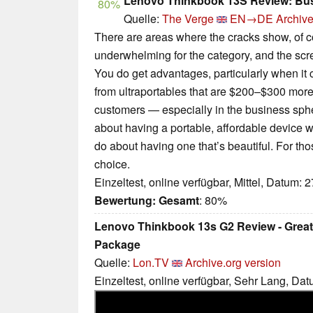
Lenovo Thinkbook 13S Review: Bu
80%
Quelle:
The Verge
EN→DE
Archive
There are areas where the cracks show, of cou
underwhelming for the category, and the scre
You do get advantages, particularly when it 
from ultraportables that are $200–$300 more.
customers — especially in the business sph
about having a portable, affordable device w
do about having one that’s beautiful. For tho
choice.
Einzeltest, online verfügbar, Mittel, Datum: 
Bewertung:
Gesamt
: 80%
Lenovo Thinkbook 13s G2 Review - Great
Package
Quelle:
Lon.TV
Archive.org version
Einzeltest, online verfügbar, Sehr Lang, Da