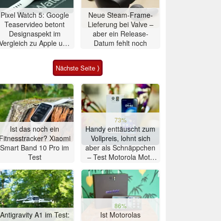
Pixel Watch 5: Google
Neue Steam-Frame-
Teaservideo betont
Lieferung bei Valve –
Designaspekt im
aber ein Release-
Vergleich zu Apple und
Datum fehlt noch
Samsung
Nächste Seite ⟩
73%
Ist das noch ein
Handy enttäuscht zum
Fitnesstracker? Xiaomi
Vollpreis, lohnt sich
Smart Band 10 Pro im
aber als Schnäppchen
Test
– Test Motorola Moto
G47 Smartphone
86%
Antigravity A1 im Test:
Ist Motorolas