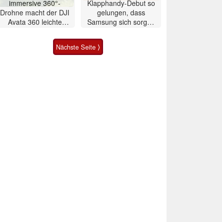
immersive 360°-
Klapphandy-Debut so
Drohne macht der DJI
gelungen, dass
Avata 360 leichte
Samsung sich sorgen
Konkurrenz
muss? – Razr Fold
Smartphone im Test
Nächste Seite ⟩