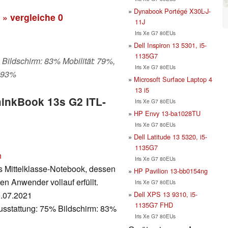
Dynabook Portégé X30L-J-
» vergleiche
0
11J
Iris Xe G7 80EUs
Dell Inspiron 13 5301, i5-
1135G7
 Bildschirm: 83% Mobilität: 79%,
Iris Xe G7 80EUs
: 93%
Microsoft Surface Laptop 4
13 i5
hinkBook 13s G2 ITL-
Iris Xe G7 80EUs
HP Envy 13-ba1028TU
Iris Xe G7 80EUs
Dell Latitude 13 5320, i5-
1135G7
n
Iris Xe G7 80EUs
s Mittelklasse-Notebook, dessen
HP Pavilion 13-bb0154ng
n Anwender vollauf erfüllt.
Iris Xe G7 80EUs
Dell XPS 13 9310, i5-
0.07.2021
1135G7 FHD
usstattung: 75% Bildschirm: 83%
Iris Xe G7 80EUs