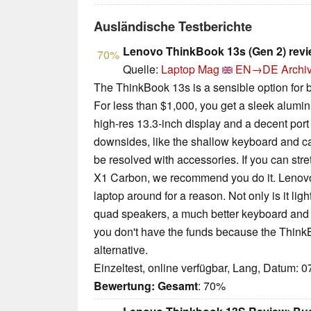
Ausländische Testberichte
Lenovo ThinkBook 13s (Gen 2) rev
70%
Quelle:
Laptop Mag
EN→DE
Archi
The ThinkBook 13s is a sensible option for b
For less than $1,000, you get a sleek alumi
high-res 13.3-inch display and a decent por
downsides, like the shallow keyboard and ca
be resolved with accessories. If you can str
X1 Carbon, we recommend you do it. Lenovo'
laptop around for a reason. Not only is it lig
quad speakers, a much better keyboard and lon
you don't have the funds because the Think
alternative.
Einzeltest, online verfügbar, Lang, Datum: 
Bewertung:
Gesamt
: 70%