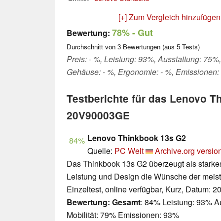
[+] Zum Vergleich hinzufügen
78%
- Gut
Bewertung:
Durchschnitt von
3
Bewertungen (aus
5
Tests)
Preis: - %, Leistung: 93%, Ausstattung: 75%,
Gehäuse: - %, Ergonomie: - %, Emissionen
Testberichte für das Lenovo T
20V90003GE
Lenovo Thinkbook 13s G2
84%
Quelle:
PC Welt
Archive.org versio
Das Thinkbook 13s G2 überzeugt als starke
Leistung und Design die Wünsche der meiste
Einzeltest, online verfügbar, Kurz, Datum: 2
Bewertung:
Gesamt
: 84% Leistung: 93% A
Mobilität: 79% Emissionen: 93%