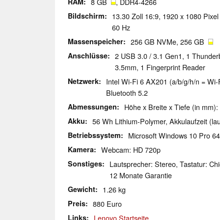
RAM
8 GB
, DDR4-4266
Bildschirm
13.30 Zoll 16:9, 1920 x 1080 Pixel
60 Hz
Massenspeicher
256 GB NVMe, 256 GB
Anschlüsse
2 USB 3.0 / 3.1 Gen1, 1 Thunder
3.5mm, 1 Fingerprint Reader
Netzwerk
Intel Wi-Fi 6 AX201 (a/b/g/h/n = Wi-F
Bluetooth 5.2
Abmessungen
Höhe x Breite x Tiefe (in mm):
Akku
56 Wh Lithium-Polymer, Akkulaufzeit (laut
Betriebssystem
Microsoft Windows 10 Pro 64
Kamera
Webcam: HD 720p
Sonstiges
Lautsprecher: Stereo, Tastatur: Chi
12 Monate Garantie
Gewicht
1.26 kg
Preis
880 Euro
Links
Lenovo Startseite