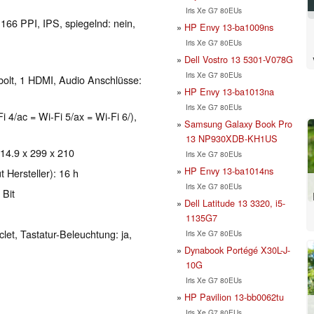
Iris Xe G7 80EUs
 166 PPI, IPS, spiegelnd: nein,
HP Envy 13-ba1009ns
Iris Xe G7 80EUs
Dell Vostro 13 5301-V078G
Iris Xe G7 80EUs
bolt, 1 HDMI, Audio Anschlüsse:
HP Envy 13-ba1013na
Iris Xe G7 80EUs
i 4/ac = Wi-Fi 5/ax = Wi-Fi 6/),
Samsung Galaxy Book Pro
13 NP930XDB-KH1US
 14.9 x 299 x 210
Iris Xe G7 80EUs
HP Envy 13-ba1014ns
 Hersteller): 16 h
Iris Xe G7 80EUs
 Bit
Dell Latitude 13 3320, i5-
1135G7
clet, Tastatur-Beleuchtung: ja,
Iris Xe G7 80EUs
Dynabook Portégé X30L-J-
10G
Iris Xe G7 80EUs
HP Pavilion 13-bb0062tu
Iris Xe G7 80EUs