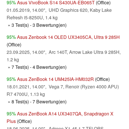
95%
Asus VivoBook S14 S430UA-EB065T
(Office)
01.05.2019, 14.00", UHD Graphics 620, Kaby Lake
Refresh i5-8250U, 1.4 kg
» 3 Test(s) - 3 Bewertung(en)
95%
Asus Zenbook 14 OLED UX3405CA, Ultra 9 285H
(Office)
23.09.2025, 14.00", Arc 140T, Arrow Lake Ultra 9 285H,
1.2 kg
» 7 Test(s) - 4 Bewertung(en)
95%
Asus ZenBook 14 UM425IA-HM032R
(Office)
18.01.2021, 14.00", Vega 7, Renoir (Ryzen 4000 APU)
R7 4700U, 1.13 kg
» 8 Test(s) - 7 Bewertung(en)
95%
Asus ZenBook A14 UX3407QA, Snapdragon X
Plus
(Office)
18.06.2025, 14.00", Adreno X1-45 1.7 TFLOPS,