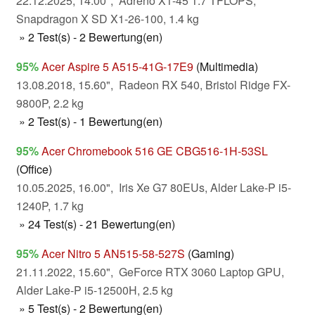
22.12.2025, 14.00", Adreno X1-45 1.7 TFLOPS,
Snapdragon X SD X1-26-100, 1.4 kg
» 2 Test(s) - 2 Bewertung(en)
95%
Acer Aspire 5 A515-41G-17E9
(Multimedia)
13.08.2018, 15.60", Radeon RX 540, Bristol Ridge FX-
9800P, 2.2 kg
» 2 Test(s) - 1 Bewertung(en)
95%
Acer Chromebook 516 GE CBG516-1H-53SL
(Office)
10.05.2025, 16.00", Iris Xe G7 80EUs, Alder Lake-P i5-
1240P, 1.7 kg
» 24 Test(s) - 21 Bewertung(en)
95%
Acer Nitro 5 AN515-58-527S
(Gaming)
21.11.2022, 15.60", GeForce RTX 3060 Laptop GPU,
Alder Lake-P i5-12500H, 2.5 kg
» 5 Test(s) - 2 Bewertung(en)