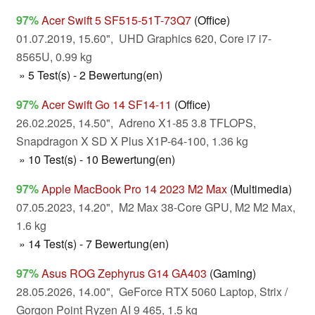
97%
Acer Swift 5 SF515-51T-73Q7
(Office)
01.07.2019, 15.60", UHD Graphics 620, Core i7 i7-
8565U, 0.99 kg
» 5 Test(s) - 2 Bewertung(en)
97%
Acer Swift Go 14 SF14-11
(Office)
26.02.2025, 14.50", Adreno X1-85 3.8 TFLOPS,
Snapdragon X SD X Plus X1P-64-100, 1.36 kg
» 10 Test(s) - 10 Bewertung(en)
97%
Apple MacBook Pro 14 2023 M2 Max
(Multimedia)
07.05.2023, 14.20", M2 Max 38-Core GPU, M2 M2 Max,
1.6 kg
» 14 Test(s) - 7 Bewertung(en)
97%
Asus ROG Zephyrus G14 GA403
(Gaming)
28.05.2026, 14.00", GeForce RTX 5060 Laptop, Strix /
Gorgon Point Ryzen AI 9 465, 1.5 kg