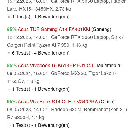
15.12.2025, 16.00", GeForce RTX 5050 Laptop, Raptor
Lake-HX i5-13450HX, 2.73 kg
» 1 Test(s) - 1 Bewertung(en)
95%
Asus TUF Gaming A14 FA401KM
(Gaming)
12.12.2025, 14.00", GeForce RTX 5060 Laptop, Strix /
Gorgon Point Ryzen AI 7 350, 1.46 kg
» 6 Test(s) - 4 Bewertung(en)
95%
Asus Vivobook 15 K513EP-EJ104T
(Multimedia)
06.05.2021, 15.60", GeForce MX330, Tiger Lake i7-
1165G7, 1.8 kg
» 1 Test(s) - 1 Bewertung(en)
95%
Asus VivoBook S14 OLED M3402RA
(Office)
08.05.2023, 14.00", Radeon 680M, Rembrandt (Zen 3+)
R7 6800H, 1.4 kg
» 1 Test(s) - 1 Bewertung(en)