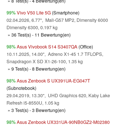
» 8 Test(s) - 4 Bewertung(en)
99%
Vivo V50 Lite 5G
(Smartphone)
02.04.2026, 6.77", Mali-G57 MP2, Dimensity 6000
Dimensity 6300, 0.197 kg
» 36 Test(s) - 11 Bewertung(en)
98%
Asus Vivobook S14 S3407QA
(Office)
10.11.2025, 14.00", Adreno X1-45 1.7 TFLOPS,
Snapdragon X SD X1-26-100, 1.35 kg
» 9 Test(s) - 8 Bewertung(en)
98%
Asus Zenbook S UX391UA-EG047T
(Subnotebook)
29.04.2019, 13.30", UHD Graphics 620, Kaby Lake
Refresh i5-8550U, 1.05 kg
» 3 Test(s) - 3 Bewertung(en)
98%
Asus Zenbook UX331UA-90NB0GZ2-M02380