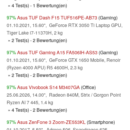
» 4 Test(s) - 1 Bewertung(en)
97%
Asus TUF Dash F15 TUF516PE-AB73
(Gaming)
01.10.2021, 15.60", GeForce RTX 3050 Ti Laptop GPU,
Tiger Lake i7-11370H, 2 kg
» 2 Test(s) - 2 Bewertung(en)
97%
Asus TUF Gaming A15 FA506IH-AS53
(Gaming)
01.10.2021, 15.60", GeForce GTX 1650 Mobile, Renoir
(Ryzen 4000 APU) R5 4600H, 2.3 kg
» 2 Test(s) - 2 Bewertung(en)
97%
Asus Vivobook S14 M3407GA
(Office)
25.06.2026, 14.00", Radeon 840M, Strix / Gorgon Point
Ryzen AI 7 445, 1.4 kg
» 4 Test(s) - 2 Bewertung(en)
97%
Asus ZenFone 3 Zoom-ZE553KL
(Smartphone)
01.10.2017, 5.50", Adreno 506, Snapdragon 625,