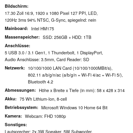
Bildschirm
17.30 Zoll 16:9, 1920 x 1080 Pixel 127 PPI, LED,
120Hz 3ms 94% NTSC, G-Sync, spiegelnd: nein
Mainboard
Intel HM175
Massenspeicher
SSD: 256GB + HDD: 1TB
Anschlüsse
5 USB 3.0 / 3.1 Gen1, 1 Thunderbolt, 1 DisplayPort,
Audio Anschlüsse: 3.5mm, Card Reader: SD
Netzwerk
10/100/1000 LAN Card (10/100/1000MBit/s),
802.11 a/b/g/n/ac (a/b/g/n = Wi-Fi 4/ac = Wi-Fi 5/),
Bluetooth 4.2
Abmessungen
Höhe x Breite x Tiefe (in mm): 58 x 428 x 314
Akku
75 Wh Lithium-Ion, 8-cell
Betriebssystem
Microsoft Windows 10 Home 64 Bit
Kamera
Webcam: FHD 1080p
Sonstiges
Lautsprecher: 2x 3W Speaker, 5W Subwoofer,