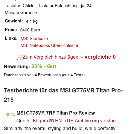
Tastatur: Chiclet, Tastatur-Beleuchtung: ja, 24
Monate Garantie
Gewicht
4.1 kg
Preis
2400 Euro
Links
MSI Startseite
MSI Notebooks Übersichtseite
» vergleiche
0
[+] Zum Vergleich hinzufügen
80%
- Gut
Bewertung:
Durchschnitt von
4
Bewertungen (aus
4
Tests)
Testberichte für das MSI GT75VR Titan Pro-
215
MSI GT75VR 7RF Titan Pro Review
80%
Quelle:
Kitguru
EN→DE
Archive.org version
Similarly, the overall styling and build, while perfectly