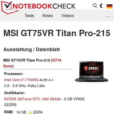
Tests
News
Videos
...
Benchmarks & Tech
Externe Tests
MSI GT75VR Titan Pro-215
Kaufberatung
Deals
Suche
Jobs
Ausstattung / Datenblatt
Forum
MSI GT75VR Titan Pro-215 (
GT75
Serie
)
Prozessor
Intel Core i7-7700HQ
4c/8t 4 x
2.8 - 3.8 GHz, Kaby Lake
Grafikkarte
NVIDIA GeForce GTX 1080 Mobile
- 8 GB VRAM,
GDDR5
RAM
16 GB
, DDR4