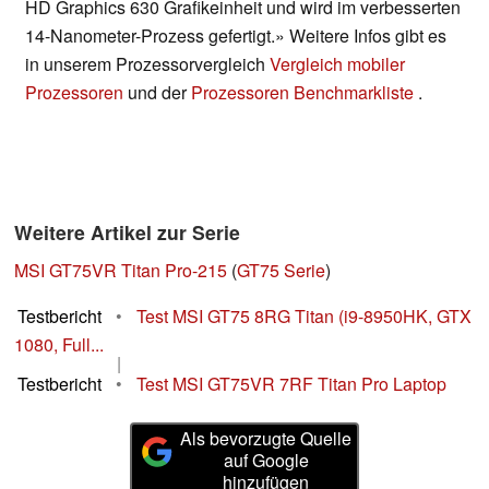
HD Graphics 630 Grafikeinheit und wird im verbesserten
14-Nanometer-Prozess gefertigt.» Weitere Infos gibt es
in unserem Prozessorvergleich
Vergleich mobiler
Prozessoren
und der
Prozessoren Benchmarkliste
.
Weitere Artikel zur Serie
MSI GT75VR Titan Pro-215
(
GT75 Serie
)
Testbericht
•
Test MSI GT75 8RG Titan (i9-8950HK, GTX
1080, Full...
|
Testbericht
•
Test MSI GT75VR 7RF Titan Pro Laptop
Als bevorzugte Quelle
auf Google
hinzufügen