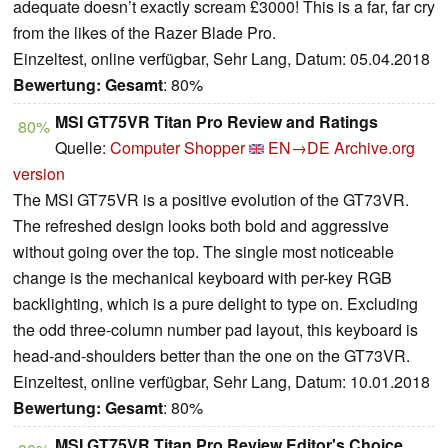
adequate doesn’t exactly scream £3000! This is a far, far cry
from the likes of the Razer Blade Pro.
Einzeltest, online verfügbar, Sehr Lang, Datum: 05.04.2018
Bewertung:
Gesamt
: 80%
MSI GT75VR Titan Pro Review and Ratings
80%
Quelle:
Computer Shopper
EN→DE
Archive.org
version
The MSI GT75VR is a positive evolution of the GT73VR.
The refreshed design looks both bold and aggressive
without going over the top. The single most noticeable
change is the mechanical keyboard with per-key RGB
backlighting, which is a pure delight to type on. Excluding
the odd three-column number pad layout, this keyboard is
head-and-shoulders better than the one on the GT73VR.
Einzeltest, online verfügbar, Sehr Lang, Datum: 10.01.2018
Bewertung:
Gesamt
: 80%
MSI GT75VR Titan Pro Review Editor's Choice