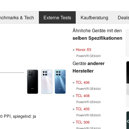
nchmarks & Tech
Externe Tests
Kaufberatung
Deal
Ähnliche Geräte mit den
selben Spezifikationen
Honor X5
PowerVR GE8320
Geräte
anderer
Hersteller
TCL 406
PowerVR GE8320
TCL 408
PowerVR GE8320
TCL 405
PowerVR GE8320
0 PPI, spiegelnd: ja
TCL 306
PowerVR GE8320