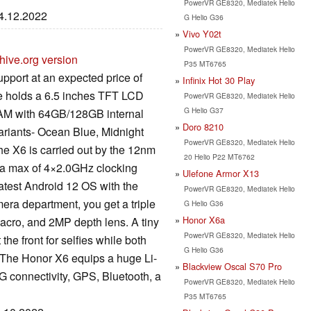
PowerVR GE8320, Mediatek Helio
24.12.2022
G Helio G36
Vivo Y02t
PowerVR GE8320, Mediatek Helio
hive.org version
P35 MT6765
port at an expected price of
Infinix Hot 30 Play
e holds a 6.5 inches TFT LCD
PowerVR GE8320, Mediatek Helio
G Helio G37
RAM with 64GB/128GB internal
Doro 8210
variants- Ocean Blue, Midnight
PowerVR GE8320, Mediatek Helio
he X6 is carried out by the 12nm
20 Helio P22 MT6762
 a max of 4×2.0GHz clocking
Ulefone Armor X13
atest Android 12 OS with the
PowerVR GE8320, Mediatek Helio
mera department, you get a triple
G Helio G36
Honor X6a
acro, and 2MP depth lens. A tiny
PowerVR GE8320, Mediatek Helio
the front for selfies while both
G Helio G36
 The Honor X6 equips a huge Li-
Blackview Oscal S70 Pro
 connectivity, GPS, Bluetooth, a
PowerVR GE8320, Mediatek Helio
P35 MT6765