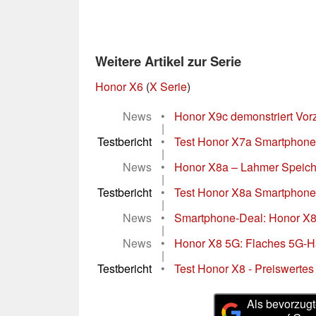
Weitere Artikel zur Serie
Honor X6
(
X Serie
)
News
•
Honor X9c demonstriert Vorz
|
Testbericht
•
Test Honor X7a Smartphone 
|
News
•
Honor X8a – Lahmer Speiche
|
Testbericht
•
Test Honor X8a Smartphone
|
News
•
Smartphone-Deal: Honor X8 m
|
News
•
Honor X8 5G: Flaches 5G-Han
|
Testbericht
•
Test Honor X8 - Preiswertes
Als bevorzugt