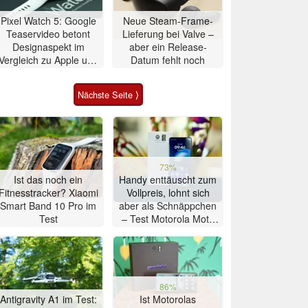
Pixel Watch 5: Google
Neue Steam-Frame-
Teaservideo betont
Lieferung bei Valve –
Designaspekt im
aber ein Release-
Vergleich zu Apple und
Datum fehlt noch
Samsung
Nächste Seite ⟩
73%
Ist das noch ein
Handy enttäuscht zum
Fitnesstracker? Xiaomi
Vollpreis, lohnt sich
Smart Band 10 Pro im
aber als Schnäppchen
Test
– Test Motorola Moto
G47 Smartphone
86%
Antigravity A1 im Test:
Ist Motorolas