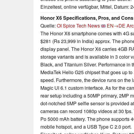
Einzeltest, online verfügbar, Mittel, Datum: 
Honor X6 Specifications, Pros, and Cons
Quelle:
OI Spice Tech News
EN→DE
Arc
The Honor X6 smartphone comes with 4G sup
$281 (Rs 23,999 in India) approx. The phon
display panel. The Honor X6 carries 4GB 
storage variants and is available in 3 color 
Black, and Titanium Silver. Performance in t
MediaTek Helio G25 chipset that goes up to
speed. Furthermore, the device runs on the l
Magic UI 6.1 custom interface. As for the ca
rear setup including a 50MP primary, 2MP m
dot-notched 5MP selfie sensor is provided at 
cameras can record 1080p videos at 30 fps.
Po 5000 mAh battery. The phone supports 4G
mobile hotspot, and a USB Type C 2.0 port.