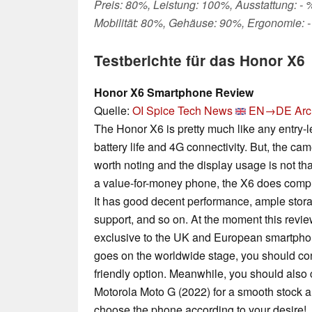
Preis: 80%, Leistung: 100%, Ausstattung: - 
Mobilität: 80%, Gehäuse: 90%, Ergonomie: -
Testberichte für das Honor X6
Honor X6 Smartphone Review
Quelle:
OI Spice Tech News
EN→DE
Arc
The Honor X6 is pretty much like any entry-l
battery life and 4G connectivity. But, the cam
worth noting and the display usage is not that
a value-for-money phone, the X6 does comple
It has good decent performance, ample stora
support, and so on. At the moment this review
exclusive to the UK and European smartphon
goes on the worldwide stage, you should con
friendly option. Meanwhile, you should also 
Motorola Moto G (2022) for a smooth stock a
choose the phone according to your desire!