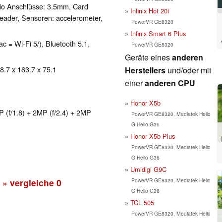
io Anschlüsse: 3.5mm, Card
Infinix Hot 20i
eader, Sensoren: accelerometer,
PowerVR GE8320
Infinix Smart 6 Plus
ac = Wi-Fi 5/), Bluetooth 5.1,
PowerVR GE8320
Geräte eines
anderen
 8.7 x 163.7 x 75.1
Herstellers
und/oder mit
einer
anderen CPU
Honor X5b
 (f/1.8) + 2MP (f/2.4) + 2MP
PowerVR GE8320, Mediatek Helio
G Helio G36
Honor X5b Plus
PowerVR GE8320, Mediatek Helio
G Helio G36
Umidigi G9C
PowerVR GE8320, Mediatek Helio
» vergleiche
0
G Helio G36
TCL 505
PowerVR GE8320, Mediatek Helio