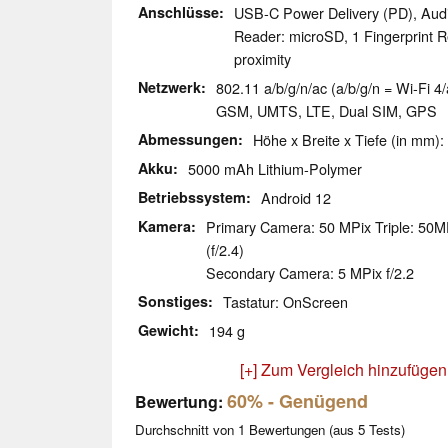
Anschlüsse
USB-C Power Delivery (PD), Aud
Reader: microSD, 1 Fingerprint R
proximity
Netzwerk
802.11 a/b/g/n/ac (a/b/g/n = Wi-Fi 4/
GSM, UMTS, LTE, Dual SIM, GPS
Abmessungen
Höhe x Breite x Tiefe (in mm):
Akku
5000 mAh Lithium-Polymer
Betriebssystem
Android 12
Kamera
Primary Camera: 50 MPix Triple: 50MP
(f/2.4)
Secondary Camera: 5 MPix f/2.2
Sonstiges
Tastatur: OnScreen
Gewicht
194 g
[+] Zum Vergleich hinzufügen
60%
- Genügend
Bewertung:
Durchschnitt von
1
Bewertungen (aus
5
Tests)