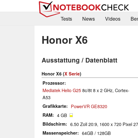
Tests
News
Videos
Be
Honor X6
Ausstattung / Datenblatt
Honor X6 (
X Serie
)
Prozessor
Mediatek Helio G25
8c/8t 8 x 2 GHz, Cortex-
A53
Grafikkarte
PowerVR GE8320
RAM
4 GB
Bildschirm
6.50 Zoll 20:9, 1600 x 720 Pixel 27
Massenspeicher
64GB / 128GB