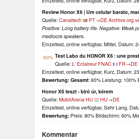
Einzeltest, online verfügbar, Kurz, Datum: 2
Review Honor X6 | Um celular barato, ma
Quelle:
Canaltech
PT→DE
Archive.org v
Positive: Long battery life. Negative: Weak 
mediocre speakers.
Einzeltest, online verfügbar, Mittel, Datum: 
Test Labo du HONOR X6 : une prest
60%
Quelle:
L' Eclaireur FNAC
FR→DE
Einzeltest, online verfügbar, Kurz, Datum: 2
Bewertung:
Gesamt
: 60% Leistung: 100% B
Honor X6 teszt - bíró úr, kérem
Quelle:
MobilArena HU
HU→DE
Einzeltest, online verfügbar, Sehr Lang, Da
Bewertung:
Preis: 80% Bildschirm: 60% Mo
Kommentar