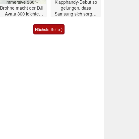
immersive 360°-
Klapphandy-Debut so
Drohne macht der DJI
gelungen, dass
Avata 360 leichte
Samsung sich sorgen
Konkurrenz
muss? – Razr Fold
Smartphone im Test
Nächste Seite ⟩