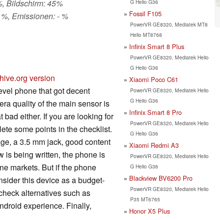
%, Bildschirm: 45%
G Helio G36
Fossil F105
 %, Emissionen: - %
PowerVR GE8320, Mediatek MT8
Helio MT8768
Infinix Smart 8 Plus
PowerVR GE8320, Mediatek Helio
G Helio G36
hive.org version
Xiaomi Poco C61
evel phone that got decent
PowerVR GE8320, Mediatek Helio
G Helio G36
era quality of the main sensor is
Infinix Smart 8 Pro
 bad either. If you are looking for
PowerVR GE8320, Mediatek Helio
te some points in the checklist.
G Helio G36
ge, a 3.5 mm jack, good content
Xiaomi Redmi A3
 is being written, the phone is
PowerVR GE8320, Mediatek Helio
e markets. But if the phone
G Helio G36
Blackview BV6200 Pro
sider this device as a budget-
PowerVR GE8320, Mediatek Helio
check alternatives such as
P35 MT6765
ndroid experience. Finally,
Honor X5 Plus