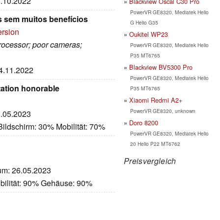
8.10.2022
Blackview Oscal C30 Pro
PowerVR GE8320, Mediatek Helio
s sem muitos benefícios
G Helio G35
ersion
Oukitel WP23
processor; poor cameras;
PowerVR GE8320, Mediatek Helio
P35 MT6765
Blackview BV5300 Pro
24.11.2022
PowerVR GE8320, Mediatek Helio
ation honorable
P35 MT6765
Xiaomi Redmi A2+
PowerVR GE8320, unknown
3.05.2023
Doro 8200
ildschirm: 30% Mobilität: 70%
PowerVR GE8320, Mediatek Helio
20 Helio P22 MT6762
Preisvergleich
tum: 26.05.2023
bilität: 90% Gehäuse: 90%