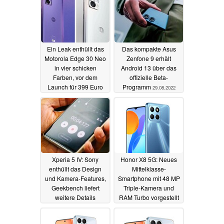
Ein Leak enthüllt das
Das kompakte Asus
Motorola Edge 30 Neo
Zenfone 9 erhält
in vier schicken
Android 13 über das
Farben, vor dem
offizielle Beta-
Launch für 399 Euro
Programm
29.08.2022
29.08.2022
Xperia 5 IV: Sony
Honor X8 5G: Neues
enthüllt das Design
Mittelklasse-
und Kamera-Features,
Smartphone mit 48 MP
Geekbench liefert
Triple-Kamera und
weitere Details
RAM Turbo vorgestellt
29.08.2022
22.07.2022