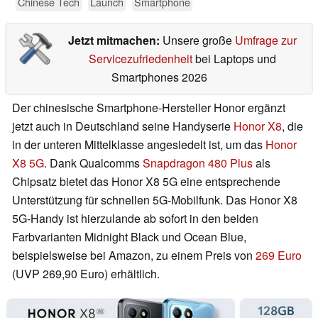
Chinese Tech
Launch
Smartphone
Jetzt mitmachen:
Unsere große
Umfrage zur
Servicezufriedenheit
bei Laptops und
Smartphones 2026
Der chinesische Smartphone-Hersteller Honor ergänzt
jetzt auch in Deutschland seine Handyserie
Honor X8
, die
in der unteren Mittelklasse angesiedelt ist, um das
Honor
X8 5G
. Dank Qualcomms
Snapdragon 480 Plus
als
Chipsatz bietet das Honor X8 5G eine entsprechende
Unterstützung für schnellen 5G-Mobilfunk. Das Honor X8
5G-Handy ist hierzulande ab sofort in den beiden
Farbvarianten Midnight Black und Ocean Blue,
beispielsweise bei Amazon, zu einem Preis von
269 Euro
(UVP 269,90 Euro) erhältlich.