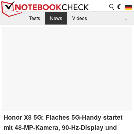
Tests
News
Videos
...
Benchmarks & Tech
Externe Tests
Kaufberatung
Deals
Suche
Jobs
Forum
Honor X8 5G: Flaches 5G-Handy startet
mit 48-MP-Kamera, 90-Hz-Display und