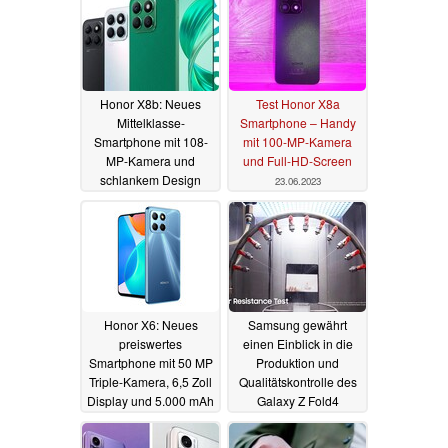
Honor X8b: Neues
Test Honor X8a
Mittelklasse-
Smartphone – Handy
Smartphone mit 108-
mit 100-MP-Kamera
MP-Kamera und
und Full-HD-Screen
schlankem Design
23.06.2023
17.12.2023
Honor X6: Neues
Samsung gewährt
preiswertes
einen Einblick in die
Smartphone mit 50 MP
Produktion und
Triple-Kamera, 6,5 Zoll
Qualitätskontrolle des
Display und 5.000 mAh
Galaxy Z Fold4
Akku
19.09.2022
29.08.2022