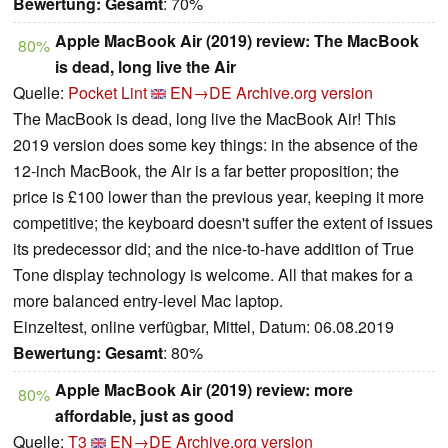
Bewertung:
Gesamt
: 70%
Apple MacBook Air (2019) review: The MacBook
80%
is dead, long live the Air
Quelle:
Pocket Lint
EN→DE
Archive.org version
The MacBook is dead, long live the MacBook Air! This
2019 version does some key things: in the absence of the
12-inch MacBook, the Air is a far better proposition; the
price is £100 lower than the previous year, keeping it more
competitive; the keyboard doesn't suffer the extent of issues
its predecessor did; and the nice-to-have addition of True
Tone display technology is welcome. All that makes for a
more balanced entry-level Mac laptop.
Einzeltest, online verfügbar, Mittel, Datum: 06.08.2019
Bewertung:
Gesamt
: 80%
Apple MacBook Air (2019) review: more
80%
affordable, just as good
Quelle:
T3
EN→DE
Archive.org version