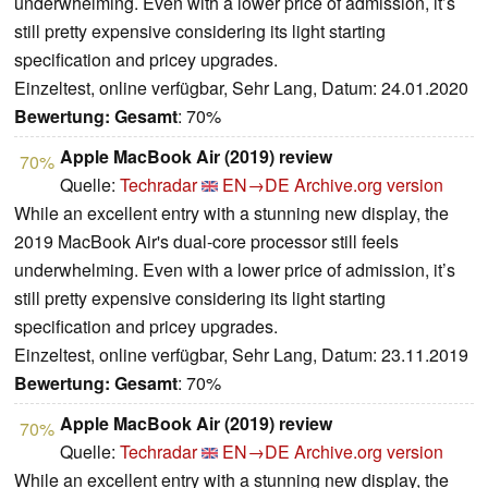
underwhelming. Even with a lower price of admission, it’s
still pretty expensive considering its light starting
specification and pricey upgrades.
Einzeltest, online verfügbar, Sehr Lang, Datum: 24.01.2020
Bewertung:
Gesamt
: 70%
Apple MacBook Air (2019) review
70%
Quelle:
Techradar
EN→DE
Archive.org version
While an excellent entry with a stunning new display, the
2019 MacBook Air's dual-core processor still feels
underwhelming. Even with a lower price of admission, it’s
still pretty expensive considering its light starting
specification and pricey upgrades.
Einzeltest, online verfügbar, Sehr Lang, Datum: 23.11.2019
Bewertung:
Gesamt
: 70%
Apple MacBook Air (2019) review
70%
Quelle:
Techradar
EN→DE
Archive.org version
While an excellent entry with a stunning new display, the