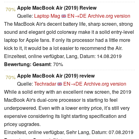
Apple MacBook Air (2019) Review
70%
Quelle:
Laptop Mag
EN→DE
Archive.org version
The MacBook Air's decent battery life, sharp screen, strong
sound and elegant gold colorway make it a solid entry-level
laptop for Apple fans. If only its processor had a little more
kick to it, it would be a lot easier to recommend the Air.
Einzeltest, online verfügbar, Lang, Datum: 14.08.2019
Bewertung:
Gesamt
: 70%
Apple MacBook Air (2019) review
70%
Quelle:
Techradar
EN→DE
Archive.org version
While a solid entry with an excellent new screen, the 2019
MacBook Air's dual-core processor is starting to feel
underpowered. Even with a lower entry price, it’s still very
expensive considering its light starting specification and
pricey upgrades.
Einzeltest, online verfügbar, Sehr Lang, Datum: 07.08.2019