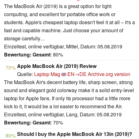
The MacBook Air (2019) is a great option for light
computing, and excellent for portable office work or
students. Apple's cheapest laptop doesn't feel it at all – it's a
fast and capable machine. Just choose your amount of
storage carefully…
Einzeltest, online verfügbar, Mittel, Datum: 05.08.2019
Bewertung:
Gesamt
: 80%
Apple MacBook Air (2019) Review
70%
Quelle:
Laptop Mag
EN→DE
Archive.org version
The MacBook Air's decent battery life, sharp screen, strong
sound and elegant gold colorway make it a solid entry-level
laptop for Apple fans. If only its processor had a little more
kick to it, it would be a lot easier to recommend the Air.
Einzeltest, online verfügbar, Lang, Datum: 05.08.2019
Bewertung:
Gesamt
: 70%
Should I buy the Apple MacBook Air 13in (2019)?
80%