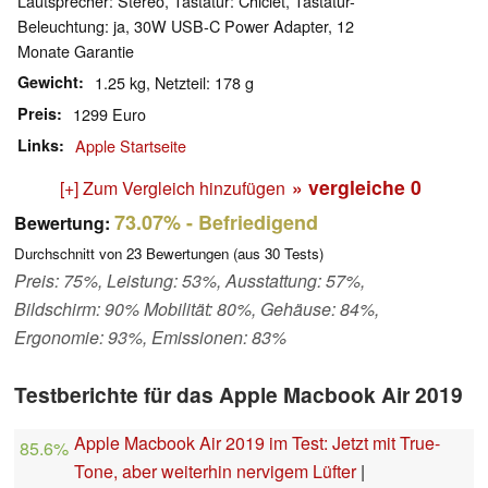
Lautsprecher: Stereo, Tastatur: Chiclet, Tastatur-
Beleuchtung: ja, 30W USB-C Power Adapter, 12
Monate Garantie
Gewicht
1.25 kg, Netzteil: 178 g
Preis
1299 Euro
Links
Apple Startseite
» vergleiche
0
[+] Zum Vergleich hinzufügen
73.07%
- Befriedigend
Bewertung:
Durchschnitt von
23
Bewertungen (aus
30
Tests)
Preis: 75%, Leistung: 53%, Ausstattung: 57%,
Bildschirm: 90% Mobilität: 80%, Gehäuse: 84%,
Ergonomie: 93%, Emissionen: 83%
Testberichte für das Apple Macbook Air 2019
Apple Macbook Air 2019 im Test: Jetzt mit True-
85.6%
Tone, aber weiterhin nervigem Lüfter
|