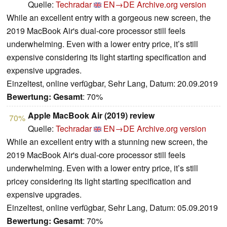
Quelle:
Techradar
EN→DE
Archive.org version
While an excellent entry with a gorgeous new screen, the
2019 MacBook Air's dual-core processor still feels
underwhelming. Even with a lower entry price, it’s still
expensive considering its light starting specification and
expensive upgrades.
Einzeltest, online verfügbar, Sehr Lang, Datum: 20.09.2019
Bewertung:
Gesamt
: 70%
Apple MacBook Air (2019) review
70%
Quelle:
Techradar
EN→DE
Archive.org version
While an excellent entry with a stunning new screen, the
2019 MacBook Air's dual-core processor still feels
underwhelming. Even with a lower entry price, it’s still
pricey considering its light starting specification and
expensive upgrades.
Einzeltest, online verfügbar, Sehr Lang, Datum: 05.09.2019
Bewertung:
Gesamt
: 70%