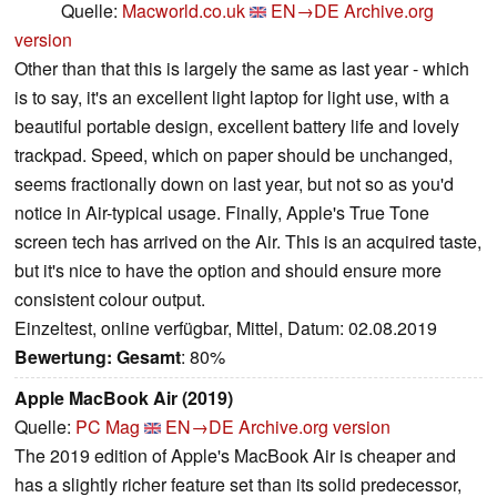
Quelle:
Macworld.co.uk
EN→DE
Archive.org
version
Other than that this is largely the same as last year - which
is to say, it's an excellent light laptop for light use, with a
beautiful portable design, excellent battery life and lovely
trackpad. Speed, which on paper should be unchanged,
seems fractionally down on last year, but not so as you'd
notice in Air-typical usage. Finally, Apple's True Tone
screen tech has arrived on the Air. This is an acquired taste,
but it's nice to have the option and should ensure more
consistent colour output.
Einzeltest, online verfügbar, Mittel, Datum: 02.08.2019
Bewertung:
Gesamt
: 80%
Apple MacBook Air (2019)
Quelle:
PC Mag
EN→DE
Archive.org version
The 2019 edition of Apple's MacBook Air is cheaper and
has a slightly richer feature set than its solid predecessor,