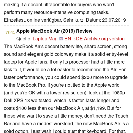
making it a decent ultraportable for buyers who won't
perform many resource-intensive computing tasks.
Einzeltest, online verfügbar, Sehr kurz, Datum: 23.07.2019
Apple MacBook Air (2019) Review
70%
Quelle:
Laptop Mag
EN→DE
Archive.org version
The MacBook Air's decent battery life, sharp screen, strong
sound and elegant gold colorway make it a solid entry-level
laptop for Apple fans. If only its processor had a little more
kick to it, it would be a lot easier to recommend the Air. For
faster performance, you could spend $200 more to upgrade
to the MacBook Pro. If you're not tied to the Apple world
(and you're OK with a lower-res screen), look at the 1080p
Dell XPS 13 we tested, which is faster, lasts longer and
costs $100 less than our MacBook Air, at $1,199. But for
those who want to save a little money, don't need the Touch
Bar and have a modest workload, the new MacBook Air is a
solid option. I just wish I could trust that keyboard. For that,