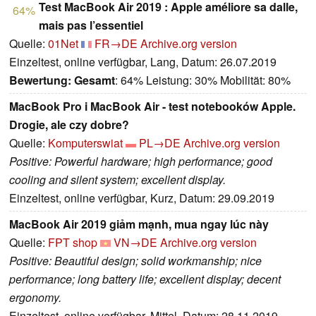
Test MacBook Air 2019 : Apple améliore sa dalle,
64%
mais pas l’essentiel
Quelle:
01Net
FR→DE
Archive.org version
Einzeltest, online verfügbar, Lang, Datum: 26.07.2019
Bewertung:
Gesamt
: 64% Leistung: 30% Mobilität: 80%
MacBook Pro i MacBook Air - test notebooków Apple.
Drogie, ale czy dobre?
Quelle:
Komputerswiat
PL→DE
Archive.org version
Positive: Powerful hardware; high performance; good
cooling and silent system; excellent display.
Einzeltest, online verfügbar, Kurz, Datum: 29.09.2019
MacBook Air 2019 giảm mạnh, mua ngay lúc này
Quelle:
FPT shop
VN→DE
Archive.org version
Positive: Beautiful design; solid workmanship; nice
performance; long battery life; excellent display; decent
ergonomy.
Einzeltest, online verfügbar, Mittel, Datum: 28.11.2019