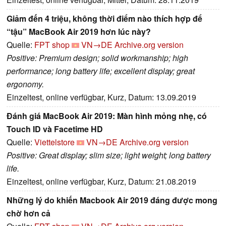
Giảm đến 4 triệu, không thời điểm nào thích hợp để
“tậu” MacBook Air 2019 hơn lúc này?
Quelle:
FPT shop
VN→DE
Archive.org version
Positive: Premium design; solid workmanship; high
performance; long battery life; excellent display; great
ergonomy.
Einzeltest, online verfügbar, Kurz, Datum: 13.09.2019
Đánh giá MacBook Air 2019: Màn hình mỏng nhẹ, có
Touch ID và Facetime HD
Quelle:
Viettelstore
VN→DE
Archive.org version
Positive: Great display; slim size; light weight; long battery
life.
Einzeltest, online verfügbar, Kurz, Datum: 21.08.2019
Những lý do khiến Macbook Air 2019 đáng được mong
chờ hơn cả