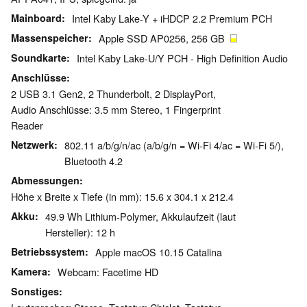
Mainboard
Intel Kaby Lake-Y + iHDCP 2.2 Premium PCH
Massenspeicher
Apple SSD AP0256, 256 GB
Soundkarte
Intel Kaby Lake-U/Y PCH - High Definition Audio
Anschlüsse
2 USB 3.1 Gen2, 2 Thunderbolt, 2 DisplayPort,
Audio Anschlüsse: 3.5 mm Stereo, 1 Fingerprint
Reader
Netzwerk
802.11 a/b/g/n/ac (a/b/g/n = Wi-Fi 4/ac = Wi-Fi 5/),
Bluetooth 4.2
Abmessungen
Höhe x Breite x Tiefe (in mm): 15.6 x 304.1 x 212.4
Akku
49.9 Wh Lithium-Polymer, Akkulaufzeit (laut
Hersteller): 12 h
Betriebssystem
Apple macOS 10.15 Catalina
Kamera
Webcam: Facetime HD
Sonstiges