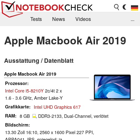
Tests
News
Videos
...
Benchmarks & Tech
Externe Tests
Apple Macbook Air 2019
Kaufberatung
Deals
Suche
Jobs
Ausstattung / Datenblatt
Forum
Apple Macbook Air 2019
Prozessor
Intel Core i5-8210Y
2c/4t 2 x
1.6 - 3.6 GHz, Amber Lake-Y
Grafikkarte
Intel UHD Graphics 617
RAM
8 GB
, DDR3-2133, Dual-Channel, verlötet
Bildschirm
13.30 Zoll 16:10, 2560 x 1600 Pixel 227 PPI,
APPA041, IPS, spiegelnd: ja