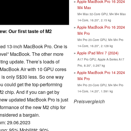
Apple MacBook Pro 16 2024
M4 Max
M4 Max 32-Core GPU, M4 M4 Max
14-Core, 16.20", 2.15 kg
Apple MacBook Pro 16 2024
: Our first taste of M2
M4 Pro
M4 Pro 20-Core GPU, M4 M4 Pro
ated 13-inch MacBook Pro. One is
14-Core, 16.20", 2.128 kg
Apple iPad Mini 7 (2024)
o-level” MacBook. The other more
A17 Pro GPU, Apple A-Series A17
xciting update. There’s loads of
Pro, 8.30", 0.297 kg
2 MacBook Air with 10 GPU cores
Apple MacBook Pro 14 2024
 is only S$30 less. So one way
M4 Pro
you could get the top-performing
M4 Pro 20-Core GPU, M4 M4 Pro
2 chip. And if you can get by
14-Core, 14.20", 1.591 kg
s new updated MacBook Pro is just
Preisvergleich
formance of the new M2 chip for
onsidered a bargain.
tum: 29.06.2023
ung: 95% Mobilität: 90%