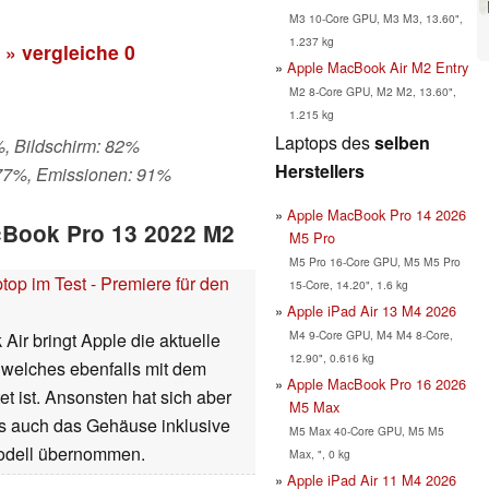
M3 10-Core GPU, M3 M3, 13.60",
1.237 kg
» vergleiche
0
Apple MacBook Air M2 Entry
M2 8-Core GPU, M2 M2, 13.60",
1.215 kg
Laptops des
selben
%, Bildschirm: 82%
Herstellers
 77%, Emissionen: 91%
Apple MacBook Pro 14 2026
cBook Pro 13 2022 M2
M5 Pro
M5 Pro 16-Core GPU, M5 M5 Pro
p im Test - Premiere für den
15-Core, 14.20", 1.6 kg
Apple iPad Air 13 M4 2026
M4 9-Core GPU, M4 M4 8-Core,
ir bringt Apple die aktuelle
12.90", 0.616 kg
 welches ebenfalls mit dem
Apple MacBook Pro 16 2026
 ist. Ansonsten hat sich aber
M5 Max
ls auch das Gehäuse inklusive
M5 Max 40-Core GPU, M5 M5
odell übernommen.
Max, ", 0 kg
Apple iPad Air 11 M4 2026