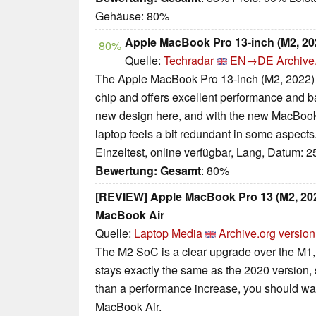
Gehäuse: 80%
Apple MacBook Pro 13-inch (M2, 20
80%
Quelle:
Techradar
EN→DE
Archive
The Apple MacBook Pro 13-inch (M2, 2022) 
chip and offers excellent performance and ba
new design here, and with the new MacBook A
laptop feels a bit redundant in some aspects
Einzeltest, online verfügbar, Lang, Datum: 
Bewertung:
Gesamt
: 80%
[REVIEW] Apple MacBook Pro 13 (M2, 2022
MacBook Air
Quelle:
Laptop Media
Archive.org version
The M2 SoC is a clear upgrade over the M1, 
stays exactly the same as the 2020 version,
than a performance increase, you should wait
MacBook Air.