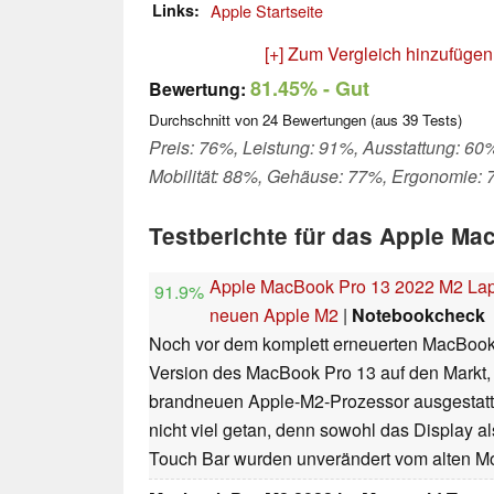
Links
Apple Startseite
[+] Zum Vergleich hinzufügen
81.45%
- Gut
Bewertung:
Durchschnitt von
24
Bewertungen (aus
39
Tests)
Preis: 76%, Leistung: 91%, Ausstattung: 60
Mobilität: 88%, Gehäuse: 77%, Ergonomie:
Testberichte für das Apple Ma
Apple MacBook Pro 13 2022 M2 Lapto
91.9%
neuen Apple M2
|
Notebookcheck
Noch vor dem komplett erneuerten MacBook A
Version des MacBook Pro 13 auf den Markt,
brandneuen Apple-M2-Prozessor ausgestattet
nicht viel getan, denn sowohl das Display a
Touch Bar wurden unverändert vom alten M