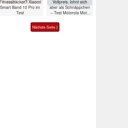
Fitnesstracker? Xiaomi
Vollpreis, lohnt sich
Smart Band 10 Pro im
aber als Schnäppchen
Test
– Test Motorola Moto
G47 Smartphone
Nächste Seite ⟩