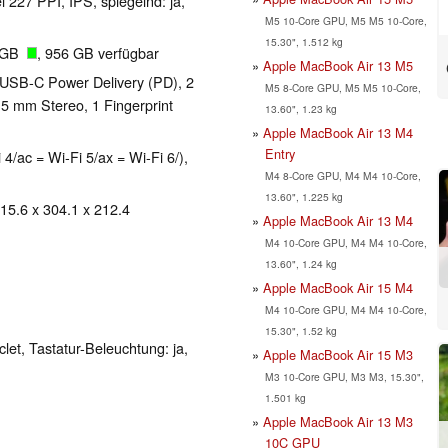
l 227 PPI, IPS, spiegelnd: ja,
M5 10-Core GPU, M5 M5 10-Core,
15.30", 1.512 kg
4 GB
, 956 GB verfügbar
Apple MacBook Air 13 M5
 USB-C Power Delivery (PD), 2
M5 8-Core GPU, M5 M5 10-Core,
.5 mm Stereo, 1 Fingerprint
13.60", 1.23 kg
Apple MacBook Air 13 M4
Entry
 4/ac = Wi-Fi 5/ax = Wi-Fi 6/),
M4 8-Core GPU, M4 M4 10-Core,
13.60", 1.225 kg
 15.6 x 304.1 x 212.4
Apple MacBook Air 13 M4
M4 10-Core GPU, M4 M4 10-Core,
13.60", 1.24 kg
Apple MacBook Air 15 M4
M4 10-Core GPU, M4 M4 10-Core,
15.30", 1.52 kg
clet, Tastatur-Beleuchtung: ja,
Apple MacBook Air 15 M3
M3 10-Core GPU, M3 M3, 15.30",
1.501 kg
Apple MacBook Air 13 M3
10C GPU