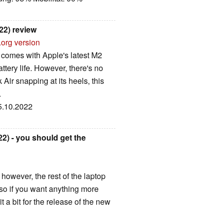
22) review
.org version
comes with Apple's latest M2
ttery life. However, there's no
ir snapping at its heels, this
.
25.10.2022
) - you should get the
however, the rest of the laptop
 so if you want anything more
 a bit for the release of the new