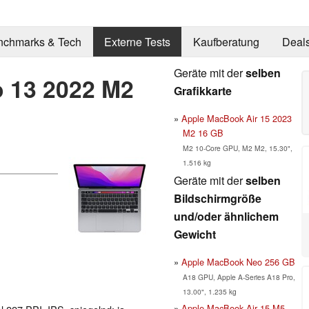
nchmarks & Tech
Externe Tests
Kaufberatung
Deal
Geräte mit der
selben
 13 2022 M2
Grafikkarte
Apple MacBook Air 15 2023
M2 16 GB
M2 10-Core GPU, M2 M2, 15.30",
1.516 kg
Geräte mit der
selben
Bildschirmgröße
und/oder ähnlichem
Gewicht
Apple MacBook Neo 256 GB
A18 GPU, Apple A-Series A18 Pro,
13.00", 1.235 kg
Apple MacBook Air 15 M5