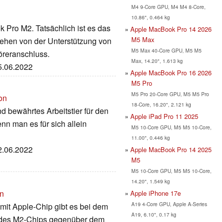
M4 9-Core GPU, M4 M4 8-Core,
10.86", 0.464 kg
Pro M2. Tatsächlich ist es das
Apple MacBook Pro 14 2026
M5 Max
ehen von der Unterstützung von
M5 Max 40-Core GPU, M5 M5
reranschluss.
Max, 14.20", 1.613 kg
25.06.2022
Apple MacBook Pro 16 2026
M5 Pro
M5 Pro 20-Core GPU, M5 M5 Pro
on
18-Core, 16.20", 2.121 kg
d bewährtes Arbeitstier für den
Apple iPad Pro 11 2025
n man es für sich allein
M5 10-Core GPU, M5 M5 10-Core,
11.00", 0.446 kg
22.06.2022
Apple MacBook Pro 14 2025
M5
M5 10-Core GPU, M5 M5 10-Core,
14.20", 1.549 kg
on
Apple iPhone 17e
A19 4-Core GPU, Apple A-Series
mit Apple-Chip gibt es bei dem
A19, 6.10", 0.17 kg
 des M2-Chips gegenüber dem