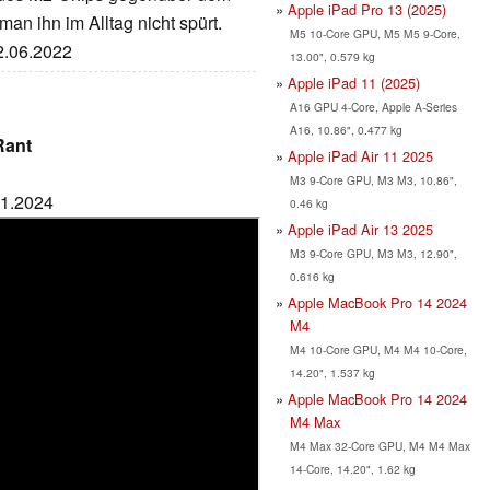
Apple iPad Pro 13 (2025)
man ihn im Alltag nicht spürt.
M5 10-Core GPU, M5 M5 9-Core,
22.06.2022
13.00", 0.579 kg
Apple iPad 11 (2025)
A16 GPU 4-Core, Apple A-Series
A16, 10.86", 0.477 kg
Rant
Apple iPad Air 11 2025
M3 9-Core GPU, M3 M3, 10.86",
11.2024
0.46 kg
Apple iPad Air 13 2025
M3 9-Core GPU, M3 M3, 12.90",
0.616 kg
Apple MacBook Pro 14 2024
M4
M4 10-Core GPU, M4 M4 10-Core,
14.20", 1.537 kg
Apple MacBook Pro 14 2024
M4 Max
M4 Max 32-Core GPU, M4 M4 Max
14-Core, 14.20", 1.62 kg