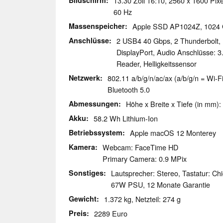
Bildschirm
13.30 Zoll 16:10, 2560 x 1600 Pixe
60 Hz
Massenspeicher
Apple SSD AP1024Z, 102
Anschlüsse
2 USB4 40 Gbps, 2 Thunderbolt,
DisplayPort, Audio Anschlüsse: 3
Reader, Helligkeitssensor
Netzwerk
802.11 a/b/g/n/ac/ax (a/b/g/n = Wi-Fi
Bluetooth 5.0
Abmessungen
Höhe x Breite x Tiefe (in mm):
Akku
58.2 Wh Lithium-Ion
Betriebssystem
Apple macOS 12 Monterey
Kamera
Webcam: FaceTime HD
Primary Camera: 0.9 MPix
Sonstiges
Lautsprecher: Stereo, Tastatur: Chi
67W PSU, 12 Monate Garantie
Gewicht
1.372 kg, Netzteil: 274 g
Preis
2289 Euro