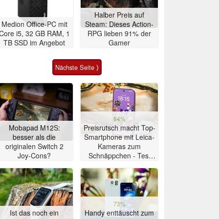
Halber Preis auf
Medion Office-PC mit
Steam: Dieses Action-
Core i5, 32 GB RAM, 1
RPG lieben 91% der
TB SSD im Angebot
Gamer
Nächste Seite ⟩
84%
Mobapad M12S:
Preisrutsch macht Top-
besser als die
Smartphone mit Leica-
originalen Switch 2
Kameras zum
Joy-Cons?
Schnäppchen - Test
Xiaomi 17T
73%
Ist das noch ein
Handy enttäuscht zum