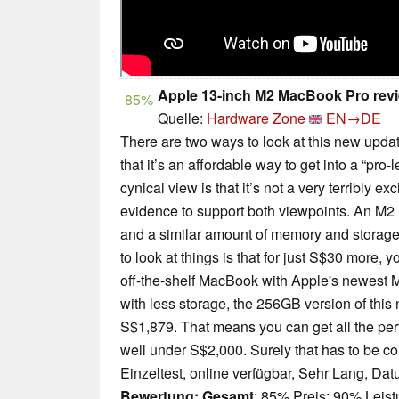
Apple 13-inch M2 MacBook Pro review
85%
Quelle:
Hardware Zone
EN→DE
There are two ways to look at this new upd
that it’s an affordable way to get into a “pr
cynical view is that it’s not a very terribly e
evidence to support both viewpoints. An M
and a similar amount of memory and storage
to look at things is that for just S$30 more, 
off-the-shelf MacBook with Apple's newest M
with less storage, the 256GB version of thi
S$1,879. That means you can get all the per
well under S$2,000. Surely that has to be c
Einzeltest, online verfügbar, Sehr Lang, Da
Bewertung:
Gesamt
: 85% Preis: 90% Leist