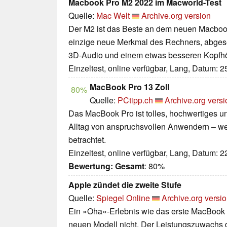
Macbook Pro M2 2022 im Macworld-Test
Quelle:
Mac Welt
Archive.org version
Der M2 ist das Beste an dem neuen Macbook 
einzige neue Merkmal des Rechners, abges
3D-Audio und einem etwas besseren Kopfhö
Einzeltest, online verfügbar, Lang, Datum: 
MacBook Pro 13 Zoll
80%
Quelle:
PCtipp.ch
Archive.org versi
Das MacBook Pro ist tolles, hochwertiges un
Alltag von anspruchsvollen Anwendern – wen
betrachtet.
Einzeltest, online verfügbar, Lang, Datum: 
Bewertung:
Gesamt
: 80%
Apple zündet die zweite Stufe
Quelle:
Spiegel Online
Archive.org versi
Ein »Oha«-Erlebnis wie das erste MacBook 
neuen Modell nicht. Der Leistungszuwachs