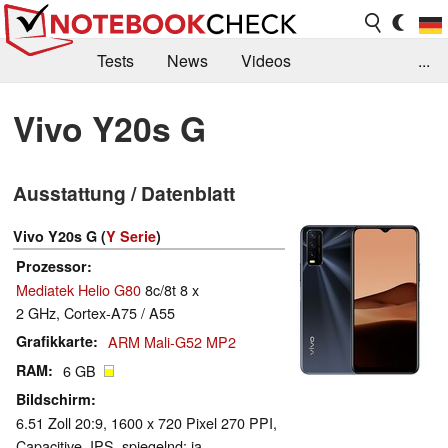
Tests
News
Videos
...
Benchmarks & Tech
Externe Tests
Vivo Y20s G
Kaufberatung
Deals
Suche
Jobs
Ausstattung / Datenblatt
Forum
Vivo Y20s G (
Y Serie
)
Prozessor
Mediatek Helio G80
8c/8t 8 x
2 GHz, Cortex-A75 / A55
Grafikkarte
ARM Mali-G52 MP2
RAM
6 GB
Bildschirm
6.51 Zoll 20:9, 1600 x 720 Pixel 270 PPI,
Capacitive, IPS, spiegelnd: ja