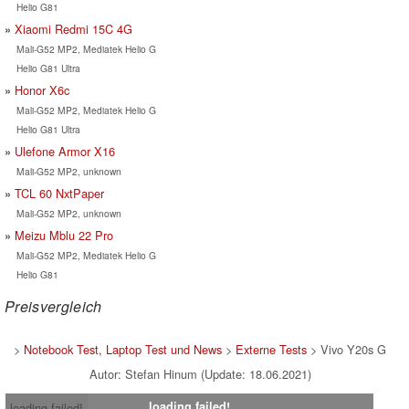
Helio G81
Xiaomi Redmi 15C 4G
Mali-G52 MP2, Mediatek Helio G
Helio G81 Ultra
Honor X6c
Mali-G52 MP2, Mediatek Helio G
Helio G81 Ultra
Ulefone Armor X16
Mali-G52 MP2, unknown
TCL 60 NxtPaper
Mali-G52 MP2, unknown
Meizu Mblu 22 Pro
Mali-G52 MP2, Mediatek Helio G
Helio G81
Preisvergleich
>
Notebook Test, Laptop Test und News
>
Externe Tests
> Vivo Y20s G
Autor: Stefan Hinum (Update: 18.06.2021)
loading failed!
loading failed!