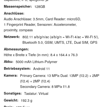
Massenspeicher
128GB
Anschlüsse
Audio Anschlüsse: 3.5mm, Card Reader: microSD,
1 Fingerprint Reader, Sensoren: Accelerometer,
proximity, compass
Netzwerk
802.11 a/b/g/n/ac (a/b/g/n = Wi-Fi 4/ac = Wi-Fi 5/),
Bluetooth 5.0, GSM, UMTS, LTE, Dual SIM, GPS
Abmessungen
Höhe x Breite x Tiefe (in mm): 8.4 x 164.4 x 76.3
Akku
5000 mAh Lithium-Polymer
Betriebssystem
Android 11
Kamera
Primary Camera: 13 MPix Dual: 13MP (f/2.2) + 2MP
(f/2.4) + 2MP (f/2.4)
Secondary Camera: 8 MPix f/1.8
Sonstiges
Tastatur: Virtual
Gewicht
192.3 g