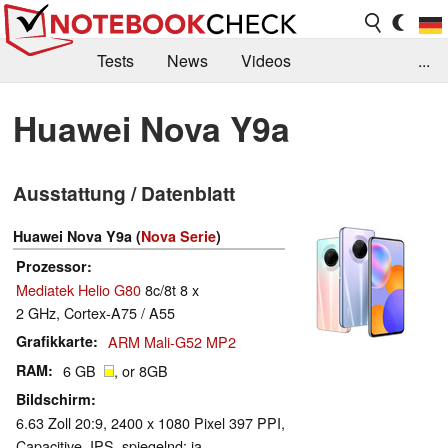
Tests
News
Videos
...
Benchmarks & Tech
Externe Tests
Huawei Nova Y9a
Kaufberatung
Deals
Suche
Jobs
Ausstattung / Datenblatt
Forum
Huawei Nova Y9a (
Nova Serie
)
Prozessor
Mediatek Helio G80
8c/8t 8 x
2 GHz, Cortex-A75 / A55
Grafikkarte
ARM Mali-G52 MP2
RAM
6 GB
, or 8GB
Bildschirm
6.63 Zoll 20:9, 2400 x 1080 Pixel 397 PPI,
Capacitive, IPS, spiegelnd: ja