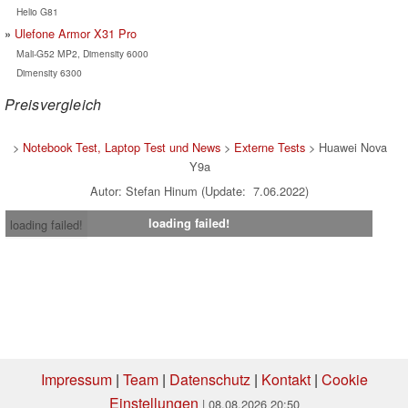
Helio G81
Ulefone Armor X31 Pro
Mali-G52 MP2, Dimensity 6000
Dimensity 6300
Preisvergleich
>
Notebook Test, Laptop Test und News
>
Externe Tests
> Huawei Nova
Y9a
Autor: Stefan Hinum (Update: 7.06.2022)
loading failed!
loading failed!
Impressum
|
Team
|
Datenschutz
|
Kontakt
|
Cookie
Einstellungen
| 08.08.2026 20:50