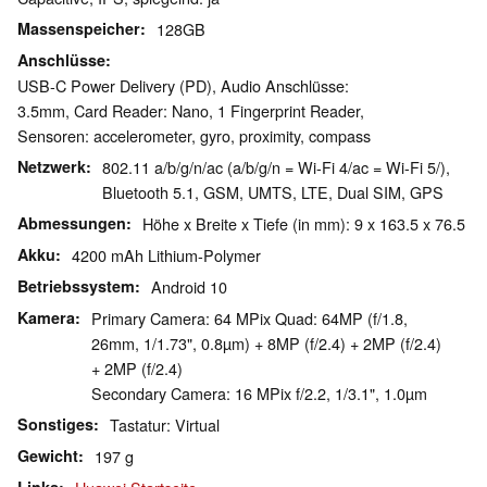
Massenspeicher
128GB
Anschlüsse
USB-C Power Delivery (PD), Audio Anschlüsse:
3.5mm, Card Reader: Nano, 1 Fingerprint Reader,
Sensoren: accelerometer, gyro, proximity, compass
Netzwerk
802.11 a/b/g/n/ac (a/b/g/n = Wi-Fi 4/ac = Wi-Fi 5/),
Bluetooth 5.1, GSM, UMTS, LTE, Dual SIM, GPS
Abmessungen
Höhe x Breite x Tiefe (in mm): 9 x 163.5 x 76.5
Akku
4200 mAh Lithium-Polymer
Betriebssystem
Android 10
Kamera
Primary Camera: 64 MPix Quad: 64MP (f/1.8,
26mm, 1/1.73", 0.8µm) + 8MP (f/2.4) + 2MP (f/2.4)
+ 2MP (f/2.4)
Secondary Camera: 16 MPix f/2.2, 1/3.1", 1.0µm
Sonstiges
Tastatur: Virtual
Gewicht
197 g