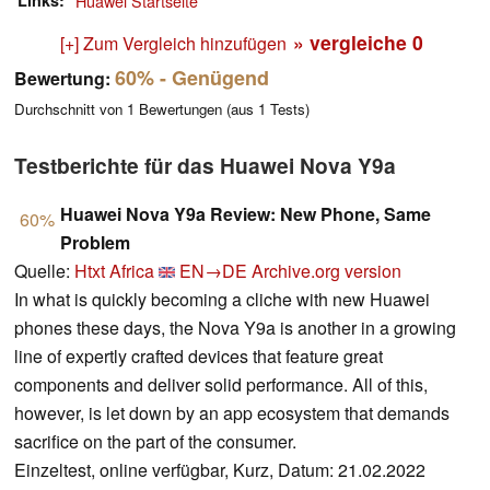
Links
Huawei Startseite
» vergleiche
0
[+] Zum Vergleich hinzufügen
60%
- Genügend
Bewertung:
Durchschnitt von
1
Bewertungen (aus
1
Tests)
Testberichte für das Huawei Nova Y9a
Huawei Nova Y9a Review: New Phone, Same
60%
Problem
Quelle:
Htxt Africa
EN→DE
Archive.org version
In what is quickly becoming a cliche with new Huawei
phones these days, the Nova Y9a is another in a growing
line of expertly crafted devices that feature great
components and deliver solid performance. All of this,
however, is let down by an app ecosystem that demands
sacrifice on the part of the consumer.
Einzeltest, online verfügbar, Kurz, Datum: 21.02.2022