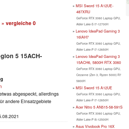
MSI Sword 15 A12UE-
487XRU
GeForce RTX 3060 Laptop GPU,
» vergleiche
0
Alder Lake-S i7-12700H
Lenovo IdeaPad Gaming 3
16IAH7
GeForce RTX 3060 Laptop GPU,
Alder Lake-P i7-12650H
egion 5 15ACH-
Lenovo IdeaPad Gaming 3
15ACH6, 5800H RTX 3060
GeForce RTX 3060 Laptop GPU,
Cezanne (Zen 3, Ryzen 5000) R7
ag
5800H
n
MSI Sword 15 A12UE
 etwas abgespeckt, allerdings
GeForce RTX 3060 Laptop GPU,
Alder Lake-P i7-12650H
für andere Einsatzgebiete
Acer Nitro 5 AN515-58-591S
GeForce RTX 3060 Laptop GPU,
25.08.2021
Alder Lake-P i5-12500H
Asus Vivobook Pro 16X