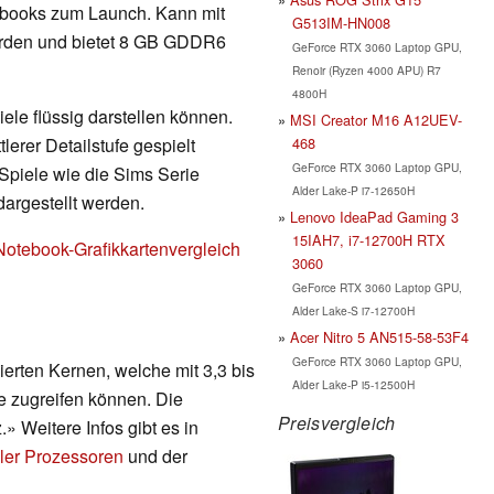
tebooks zum Launch. Kann mit
G513IM-HN008
erden und bietet 8 GB GDDR6
GeForce RTX 3060 Laptop GPU,
Renoir (Ryzen 4000 APU) R7
4800H
ele flüssig darstellen können.
MSI Creator M16 A12UEV-
468
erer Detailstufe gespielt
GeForce RTX 3060 Laptop GPU,
Spiele wie die Sims Serie
Alder Lake-P i7-12650H
dargestellt werden.
Lenovo IdeaPad Gaming 3
15IAH7, i7-12700H RTX
Notebook-Grafikkartenvergleich
3060
GeForce RTX 3060 Laptop GPU,
Alder Lake-S i7-12700H
Acer Nitro 5 AN515-58-53F4
GeForce RTX 3060 Laptop GPU,
erten Kernen, welche mit 3,3 bis
Alder Lake-P i5-12500H
e zugreifen können. Die
Preisvergleich
.» Weitere Infos gibt es in
ler Prozessoren
und der