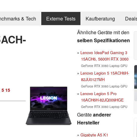
nchmarks & Tech
Externe Tests
Kaufberatung
Deal
Ähnliche Geräte mit den
5ACH-
selben Spezifikationen
Lenovo IdeaPad Gaming 3
15ACH6, 5600H RTX 3060
GeForce RTX 3060 Laptop GPU
Lenovo Legion 5 15ACH6H-
82JU0127MH
GeForce RTX 3060 Laptop GPU
 5 15
Lenovo Legion 5 Pro
16ACH6H-82JQ009HGE
GeForce RTX 3060 Laptop GPU
Geräte
anderer
Hersteller
Gigabyte A5 K1