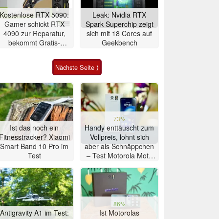
Kostenlose RTX 5090:
Leak: Nvidia RTX
Gamer schickt RTX
Spark Superchip zeigt
4090 zur Reparatur,
sich mit 18 Cores auf
bekommt Gratis-
Geekbench
Upgrade
Nächste Seite ⟩
73%
Ist das noch ein
Handy enttäuscht zum
Fitnesstracker? Xiaomi
Vollpreis, lohnt sich
Smart Band 10 Pro im
aber als Schnäppchen
Test
– Test Motorola Moto
G47 Smartphone
86%
Antigravity A1 im Test:
Ist Motorolas