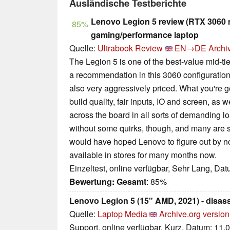
Ausländische Testberichte
Lenovo Legion 5 review (RTX 3060 
85%
gaming/performance laptop
Quelle:
Ultrabook Review
EN→DE
Archi
The Legion 5 is one of the best-value mid-tie
a recommendation in this 3060 configuration
also very aggressively priced. What you're g
build quality, fair inputs, IO and screen, as 
across the board in all sorts of demanding l
without some quirks, though, and many are s
would have hoped Lenovo to figure out by n
available in stores for many months now.
Einzeltest, online verfügbar, Sehr Lang, Da
Bewertung:
Gesamt
: 85%
Lenovo Legion 5 (15" AMD, 2021) - disa
Quelle:
Laptop Media
Archive.org version
Support, online verfügbar, Kurz, Datum: 11.