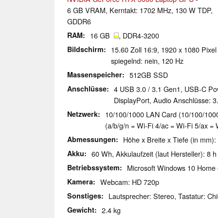
6 GB VRAM, Kerntakt: 1702 MHz, 130 W TDP,
GDDR6
RAM
16 GB
, DDR4-3200
Bildschirm
15.60 Zoll 16:9, 1920 x 1080 Pix
spiegelnd: nein, 120 Hz
Massenspeicher
512GB SSD
Anschlüsse
4 USB 3.0 / 3.1 Gen1, USB-C Pow
DisplayPort, Audio Anschlüsse:
Netzwerk
10/100/1000 LAN Card (10/100/1000M
(a/b/g/n = Wi-Fi 4/ac = Wi-Fi 5/ax = 
Abmessungen
Höhe x Breite x Tiefe (in mm):
Akku
60 Wh, Akkulaufzeit (laut Hersteller): 8 h
Betriebssystem
Microsoft Windows 10 Home 
Kamera
Webcam: HD 720p
Sonstiges
Lautsprecher: Stereo, Tastatur: Chi
Gewicht
2.4 kg