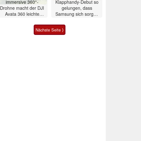
immersive 360°-
Klapphandy-Debut so
Drohne macht der DJI
gelungen, dass
Avata 360 leichte
Samsung sich sorgen
Konkurrenz
muss? – Razr Fold
Smartphone im Test
Nächste Seite ⟩