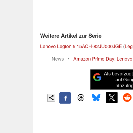
Weitere Artikel zur Serie
Lenovo Legion 5 15ACH-82JU000JGE
(
Leg
News
•
Amazon Prime Day: Lenovo 
Als bevorzugt
auf Goo
hinzufü