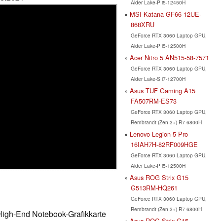
Alder Lake-P i5-12450H
MSI Katana GF66 12UE-
868XRU
GeForce RTX 3060 Laptop GPU,
Alder Lake-P i5-12500H
Acer Nitro 5 AN515-58-7571
GeForce RTX 3060 Laptop GPU,
Alder Lake-S i7-12700H
Asus TUF Gaming A15
FA507RM-ES73
GeForce RTX 3060 Laptop GPU,
Rembrandt (Zen 3+) R7 6800H
Lenovo Legion 5 Pro
16IAH7H-82RF009HGE
GeForce RTX 3060 Laptop GPU,
Alder Lake-P i5-12500H
Asus ROG Strix G15
G513RM-HQ261
GeForce RTX 3060 Laptop GPU,
Rembrandt (Zen 3+) R7 6800H
High-End Notebook-Grafikkarte
Asus ROG Strix G15