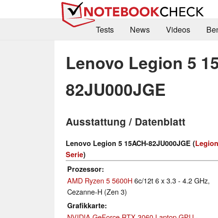
Tests
News
Videos
Be
Lenovo Legion 5 1
82JU000JGE
Ausstattung / Datenblatt
Lenovo Legion 5 15ACH-82JU000JGE (
Legion
Serie
)
Prozessor
AMD Ryzen 5 5600H
6c/12t 6 x 3.3 - 4.2 GHz,
Cezanne-H (Zen 3)
Grafikkarte
NVIDIA GeForce RTX 3060 Laptop GPU
-