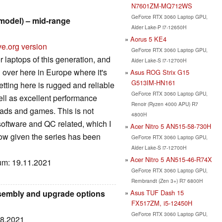
N7601ZM-MQ712WS
GeForce RTX 3060 Laptop GPU,
model) – mid-range
Alder Lake-P i7-12650H
Aorus 5 KE4
ve.org version
GeForce RTX 3060 Laptop GPU,
r laptops of this generation, and
Alder Lake-S i7-12700H
 over here in Europe where it's
Asus ROG Strix G15
G513IM-HN161
etting here is rugged and reliable
GeForce RTX 3060 Laptop GPU,
well as excellent performance
Renoir (Ryzen 4000 APU) R7
oads and games. This is not
4800H
oftware and QC related, which I
Acer Nitro 5 AN515-58-730H
ow given the series has been
GeForce RTX 3060 Laptop GPU,
Alder Lake-S i7-12700H
Acer Nitro 5 AN515-46-R74X
tum: 19.11.2021
GeForce RTX 3060 Laptop GPU,
Rembrandt (Zen 3+) R7 6800H
Asus TUF Dash 15
ssembly and upgrade options
FX517ZM, i5-12450H
GeForce RTX 3060 Laptop GPU,
08.2021