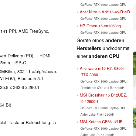
GeForce RTX 3060 Laptop GPU
Acer Nitro 5 AN515-45-R19D
GeForce RTX 3060 Laptop GPU
HP Omen 15-en1268ng
el 141 PPI, AMD FreeSync,
GeForce RTX 3060 Laptop GPU
Geräte eines
anderen
Herstellers
und/oder mit
er Delivery (PD), 1 HDMI, 1
einer
anderen CPU
 3.5mm, USB-C
Alienware m15 R7, 6800H
Bit/s), 802.11 a/b/g/n/ac/ax
RTX 3060
Wi-Fi 6/), Bluetooth 5.1
GeForce RTX 3060 Laptop GPU,
 25.8 x 362.6 x 260.1
Rembrandt (Zen 3+) R7 6800H
MSI Crosshair 15 B12UEZ,
i9-12900H
64 Bit
GeForce RTX 3060 Laptop GPU,
Alder Lake-P i9-12900H
MSI Katana GF66 12UE
clet, Tastatur-Beleuchtung: ja
GeForce RTX 3060 Laptop GPU,
Alder Lake-P i7-12650H