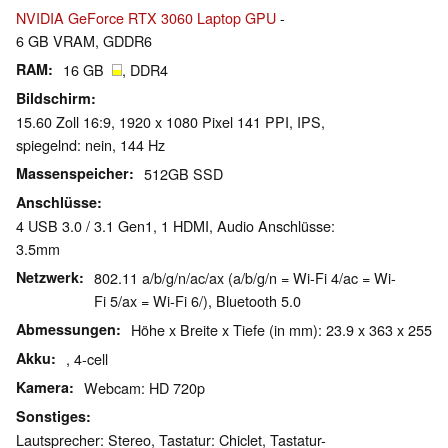
NVIDIA GeForce RTX 3060 Laptop GPU
-
6 GB VRAM, GDDR6
RAM
16 GB
, DDR4
Bildschirm
15.60 Zoll 16:9, 1920 x 1080 Pixel 141 PPI, IPS,
spiegelnd: nein, 144 Hz
Massenspeicher
512GB SSD
Anschlüsse
4 USB 3.0 / 3.1 Gen1, 1 HDMI, Audio Anschlüsse:
3.5mm
Netzwerk
802.11 a/b/g/n/ac/ax (a/b/g/n = Wi-Fi 4/ac = Wi-
Fi 5/ax = Wi-Fi 6/), Bluetooth 5.0
Abmessungen
Höhe x Breite x Tiefe (in mm): 23.9 x 363 x 255
Akku
, 4-cell
Kamera
Webcam: HD 720p
Sonstiges
Lautsprecher: Stereo, Tastatur: Chiclet, Tastatur-