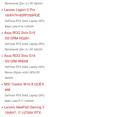
Rembrandt (Zen 3+) R7 6800H
Lenovo Legion 5 Pro
16IAH7H-82RF009HGE
GeForce RTX 3060 Laptop GPU,
Alder Lake-P i5-12500H
Asus ROG Strix G15
G513RM-HQ261
GeForce RTX 3060 Laptop GPU,
Rembrandt (Zen 3+) R7 6800H
Asus ROG Strix G15
G513IM-HN008
GeForce RTX 3060 Laptop GPU,
Renoir (Ryzen 4000 APU) R7
4800H
MSI Creator M16 A12UEV-
468
GeForce RTX 3060 Laptop GPU,
Alder Lake-P i7-12650H
Lenovo IdeaPad Gaming 3
15IAH7, i7-12700H RTX