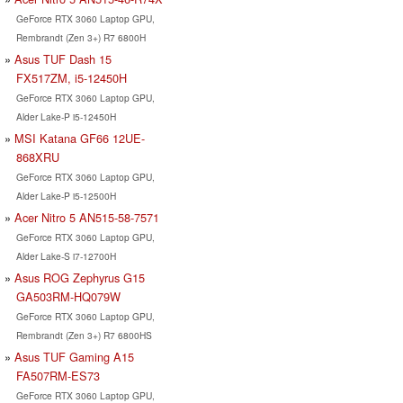
GeForce RTX 3060 Laptop GPU,
Rembrandt (Zen 3+) R7 6800H
Asus TUF Dash 15
FX517ZM, i5-12450H
GeForce RTX 3060 Laptop GPU,
Alder Lake-P i5-12450H
MSI Katana GF66 12UE-
868XRU
GeForce RTX 3060 Laptop GPU,
Alder Lake-P i5-12500H
Acer Nitro 5 AN515-58-7571
GeForce RTX 3060 Laptop GPU,
Alder Lake-S i7-12700H
Asus ROG Zephyrus G15
GA503RM-HQ079W
GeForce RTX 3060 Laptop GPU,
Rembrandt (Zen 3+) R7 6800HS
Asus TUF Gaming A15
FA507RM-ES73
GeForce RTX 3060 Laptop GPU,