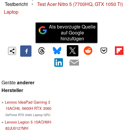
Testbericht
•
Test Acer Nitro 5 (7700HQ, GTX 1050 Ti)
Laptop
Als bevorzugte Quelle
auf Google
hinzufügen
Geräte
anderer
Hersteller
Lenovo IdeaPad Gaming 3
15ACH6, 5600H RTX 3060
GeForce RTX 3060 Laptop GPU
Lenovo Legion 5 15ACH6H-
82JU0127MH