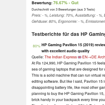
76.67%
- Gut
Bewertung:
Durchschnitt von
3
Bewertungen (aus
3
Tests)
Preis: - %, Leistung: 70%, Ausstattung: - %, B
Gehäuse: 80%, Ergonomie: - %, Emissionen
Testberichte für das HP Gamin
HP Gaming Pavilion 15 (2019) revi
80%
with excellent audio quality
Quelle:
The Indian Express
EN→DE
Arch
At Rs 124,990, HP Gaming Pavilion 15 feels 
sea of gaming laptops that are designed for
This is a solid machine that can run virtual 
editing software. But like I said, Pavilion 15 is
disappointing battery life, like most other g
planning to buy the HP Gaming Pavilion 15,
brick handy in your backpack every time you