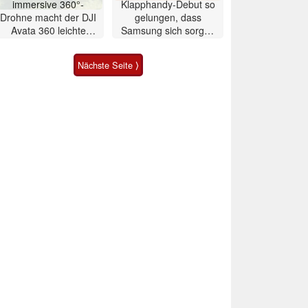
immersive 360°-
Klapphandy-Debut so
Drohne macht der DJI
gelungen, dass
Avata 360 leichte
Samsung sich sorgen
Konkurrenz
muss? – Razr Fold
Smartphone im Test
Nächste Seite ⟩