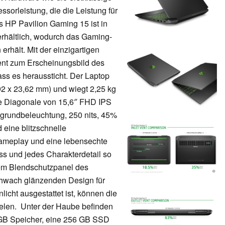
sorleistung, die die Leistung für
as HP Pavilion Gaming 15 ist in
rhältlich, wodurch das Gaming-
rhält. Mit der einzigartigen
t zum Erscheinungsbild des
ss es heraussticht. Der Laptop
,92 x 23,62 mm) und wiegt 2,25 kg
ne Diagonale von 15,6″ FHD IPS
rgrundbeleuchtung, 250 nits, 45%
eine blitzschnelle
 Gameplay und eine lebensechte
ss und jedes Charakterdetail so
dem Blendschutzpanel des
schwach glänzenden Design für
icht ausgestattet ist, können die
ielen. Unter der Haube befinden
GB Speicher, eine 256 GB SSD