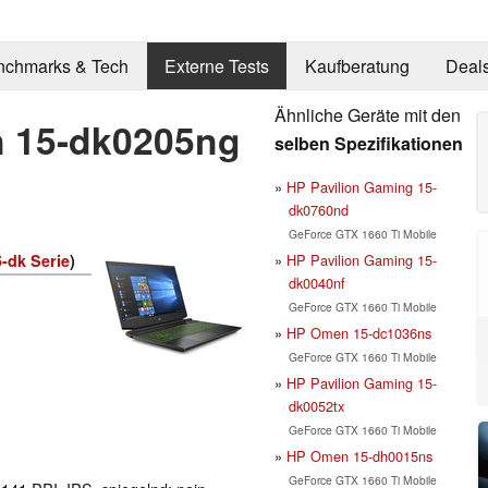
nchmarks & Tech
Externe Tests
Kaufberatung
Deal
Ähnliche Geräte mit den
n 15-dk0205ng
selben Spezifikationen
HP Pavilion Gaming 15-
dk0760nd
GeForce GTX 1660 Ti Mobile
HP Pavilion Gaming 15-
5-dk Serie
)
dk0040nf
GeForce GTX 1660 Ti Mobile
HP Omen 15-dc1036ns
GeForce GTX 1660 Ti Mobile
HP Pavilion Gaming 15-
dk0052tx
GeForce GTX 1660 Ti Mobile
HP Omen 15-dh0015ns
GeForce GTX 1660 Ti Mobile