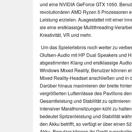
und eine NVIDIA GeForce GTX 1050. Benut
revolutionären AMD Ryzen 5 Prozessoren ei
Leistung erzielen. Ausgestattet mit einer in
sie eine erstklassige Multithreading-Verarbe
Kreativität, VR und mehr.
Um das Spielerlebnis noch weiter zu verbes
Olufsen-Audio mit HP Dual Speakers und HP 
abgestimmten Klang und erstklassige Audioqua
Windows Mixed Reality, Benutzer können e
Mixed Reality-Headset anschließen und in 
Darüber hinaus maximieren der breite hinter
vergrößerten Lufteinlässe des Pavillons den
Gesamtleistung und Stabilität zu optimiere
intensiver Marathonsitzungen kühl zu halte
bedeutet Spitzenleistung und Stabilität wäh
den Akku betrifft, so verfügt er über einen 5
Akku. Benutzer können ihr Gerät ausschalte