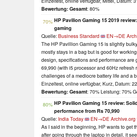
Einzeltest, online verfügbar, Mittel, Datum: 
Bewertung:
Gesamt
: 80%
HP Pavilion Gaming 15 2019 review
70%
gaming
Quelle:
Business Standard
EN→DE
Arch
The HP Pavillion Gaming 15 is slightly bulk
mostly stays in a bag but is good for worki
design, specifications and performance are g
69,990 (with i5 processor and 60Hz refresh r
challenges of a mediocre battery life and a bi
Einzeltest, online verfügbar, Kurz, Datum: 2
Bewertung:
Gesamt
: 70% Leistung: 70% 
HP Pavilion Gaming 15 review: Solid
80%
performance from Rs 70,990
Quelle:
India Today
EN→DE
Archive.org
As I said in the beginning, HP wants to get t
after going through the laptop in detail, it se