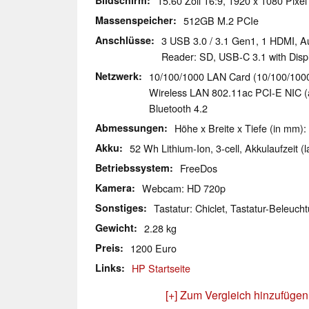
Bildschirm
15.60 Zoll 16:9, 1920 x 1080 Pixel
Massenspeicher
512GB M.2 PCIe
Anschlüsse
3 USB 3.0 / 3.1 Gen1, 1 HDMI, A
Reader: SD, USB-C 3.1 with Disp
Netzwerk
10/100/1000 LAN Card (10/100/1000
Wireless LAN 802.11ac PCI-E NIC (a/
Bluetooth 4.2
Abmessungen
Höhe x Breite x Tiefe (in mm):
Akku
52 Wh Lithium-Ion, 3-cell, Akkulaufzeit (la
Betriebssystem
FreeDos
Kamera
Webcam: HD 720p
Sonstiges
Tastatur: Chiclet, Tastatur-Beleuch
Gewicht
2.28 kg
Preis
1200 Euro
Links
HP Startseite
[+] Zum Vergleich hinzufügen