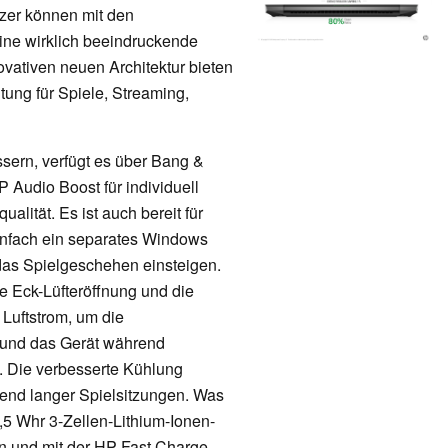
zer können mit den
ne wirklich beeindruckende
novativen neuen Architektur bieten
itung für Spiele, Streaming,
sern, verfügt es über Bang &
Audio Boost für individuell
lität. Es ist auch bereit für
infach ein separates Windows
das Spielgeschehen einsteigen.
e Eck-Lüfteröffnung und die
 Luftstrom, um die
n und das Gerät während
n. Die verbesserte Kühlung
rend langer Spielsitzungen. Was
2,5 Whr 3-Zellen-Lithium-Ionen-
n und mit der HP Fast Charge-