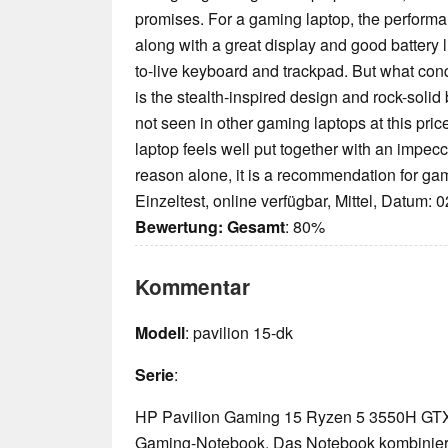
promises. For a gaming laptop, the performan
along with a great display and good battery lif
to-live keyboard and trackpad. But what con
is the stealth-inspired design and rock-solid 
not seen in other gaming laptops at this pr
laptop feels well put together with an impecca
reason alone, it is a recommendation for ga
Einzeltest, online verfügbar, Mittel, Datum: 
Bewertung:
Gesamt
: 80%
Kommentar
Modell
: pavilion 15-dk
Serie
:
HP Pavilion Gaming 15 Ryzen 5 3550H GTX 
Gaming-Notebook. Das Notebook kombiniert