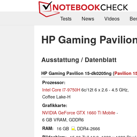
Tests
News
Videos
Be
HP Gaming Pavilio
Ausstattung / Datenblatt
HP Gaming Pavilion 15-dk0205ng (
Pavilion 1
Prozessor
Intel Core i7-9750H
6c/12t 6 x 2.6 - 4.5 GHz,
Coffee Lake-H
Grafikkarte
NVIDIA GeForce GTX 1660 Ti Mobile
-
6 GB VRAM, GDDR6
RAM
16 GB
, DDR4-2666