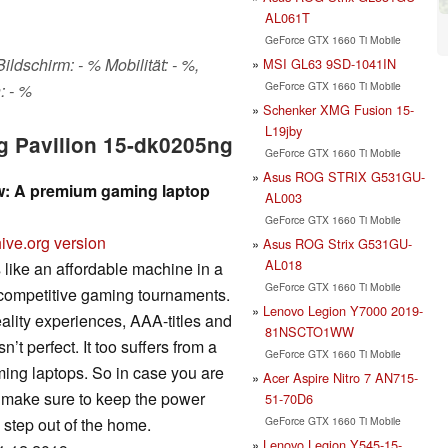
AL061T
GeForce GTX 1660 Ti Mobile
ildschirm: - % Mobilität: - %,
MSI GL63 9SD-1041IN
GeForce GTX 1660 Ti Mobile
: - %
Schenker XMG Fusion 15-
L19jby
g Pavilion 15-dk0205ng
GeForce GTX 1660 Ti Mobile
Asus ROG STRIX G531GU-
ew: A premium gaming laptop
AL003
GeForce GTX 1660 Ti Mobile
ive.org version
Asus ROG Strix G531GU-
AL018
like an affordable machine in a
GeForce GTX 1660 Ti Mobile
 competitive gaming tournaments.
Lenovo Legion Y7000 2019-
reality experiences, AAA-titles and
81NSCTO1WW
n’t perfect. It too suffers from a
GeForce GTX 1660 Ti Mobile
aming laptops. So in case you are
Acer Aspire Nitro 7 AN715-
 make sure to keep the power
51-70D6
GeForce GTX 1660 Ti Mobile
 step out of the home.
Lenovo Legion Y545-15-