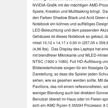
NVIDIA-Grafik mit der mächtigen AMD-Prozes
Spiele, Kreation und Multitasking bringt. D
den Farben Shadow Black und Acid Green e
Notebook ein kühnes und auffälliges Design e
LED-Beleuchtung und dem passenden Akzen
Gehäuses ist dieses Notebook so gebaut, da
misst 10,12 x 14,17 x 0,93 in (257,05 x 359
(4,96 lbs). Das Display des Laptops hat ei
mit blendfreier Mikrokante und WLED-Hinte
NTSC (1920 x 1080). Full HD-Auflösung und 
Bildwiederholrate sorgen für ein flüssiges
Darstellung, so dass die Spieler jeden Schu
sehen, wie es gesehen werden sollte. Mit 
Pavillons, das mit einem reflexionsfreien, 
weniger Blendung auch bei direktem Sonnenl
Benutzer überall im Haus oder im Freien sp
sich ein AMD Ryzen 5 3550H Prozessor, 8 