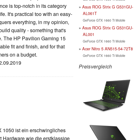
ce is top-notch in its category
Asus ROG Strix G G531GU-
AL061T
e. It's practical too with an easy-
GeForce GTX 1660 Ti Mobile
quers everything, in my opinion,
Asus ROG Strix G G531GU-
build quality - something that's
AL001
ice. The HP Pavilion Gaming 15
GeForce GTX 1660 Ti Mobile
ble fit and finish, and for that
Acer Nitro 5 AN515-54-72T8
mers on a budget.
GeForce GTX 1660 Ti Mobile
02.09.2019
Preisvergleich
1050 ist ein erschwingliches
 Hardware wie die erstklassige