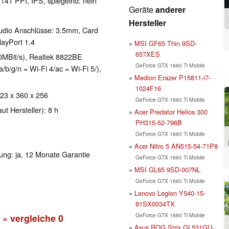
 141 PPI, IPS, spiegelnd: nein
Geräte
anderer
Hersteller
udio Anschlüsse: 3.5mm, Card
layPort 1.4
MSI GF65 Thin 9SD-
657XES
MBit/s), Realtek 8822BE
GeForce GTX 1660 Ti Mobile
b/g/n = Wi-Fi 4/ac = Wi-Fi 5/),
Medion Erazer P15811-i7-
1024F16
 23 x 360 x 256
GeForce GTX 1660 Ti Mobile
ut Hersteller): 8 h
Acer Predator Helios 300
PH315-52-796B
GeForce GTX 1660 Ti Mobile
Acer Nitro 5 AN515-54-71P8
tung: ja, 12 Monate Garantie
GeForce GTX 1660 Ti Mobile
MSI GL65 9SD-007NL
GeForce GTX 1660 Ti Mobile
Lenovo Legion Y540-15-
81SX0034TX
GeForce GTX 1660 Ti Mobile
» vergleiche
0
Asus ROG Strix GL531GU-