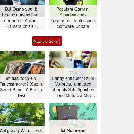
DJI Osmo 360 II:
Populäre Garmin-
Erscheinungsdatum
Smartwatches
der neuen Action-
bekommen taufrisches
Kamera offiziell
Software-Update
bestätigt
Nächste Seite ⟩
73%
Ist das noch ein
Handy enttäuscht zum
Fitnesstracker? Xiaomi
Vollpreis, lohnt sich
Smart Band 10 Pro im
aber als Schnäppchen
Test
– Test Motorola Moto
G47 Smartphone
86%
Antigravity A1 im Test:
Ist Motorolas