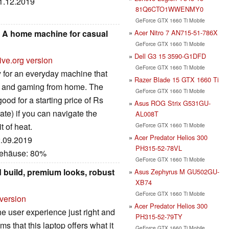
31.12.2019
81Q6CTO1WWENMY0
GeForce GTX 1660 Ti Mobile
Acer Nitro 7 AN715-51-786X
: A home machine for casual
GeForce GTX 1660 Ti Mobile
Dell G3 15 3590-G1DFD
ive.org version
GeForce GTX 1660 Ti Mobile
y for an everyday machine that
Razer Blade 15 GTX 1660 Ti
ng and gaming from home. The
GeForce GTX 1660 Ti Mobile
ood for a starting price of Rs
Asus ROG Strix G531GU-
ate) if you can navigate the
AL008T
t of heat.
GeForce GTX 1660 Ti Mobile
Acer Predator Helios 300
2.09.2019
PH315-52-78VL
Gehäuse: 80%
GeForce GTX 1660 Ti Mobile
 build, premium looks, robust
Asus Zephyrus M GU502GU-
XB74
GeForce GTX 1660 Ti Mobile
 version
Acer Predator Helios 300
he user experience just right and
PH315-52-79TY
ems that this laptop offers what it
GeForce GTX 1660 Ti Mobile