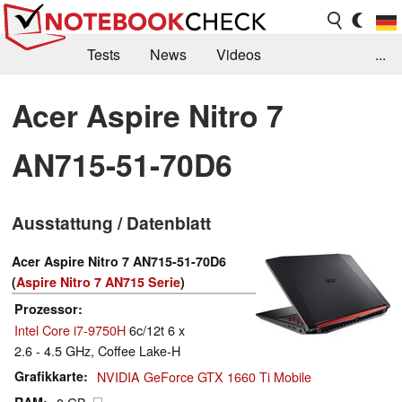
Tests
News
Videos
...
Benchmarks & Tech
Externe Tests
Acer Aspire Nitro 7
Kaufberatung
Deals
Suche
Jobs
AN715-51-70D6
Forum
Ausstattung / Datenblatt
Acer Aspire Nitro 7 AN715-51-70D6
(
Aspire Nitro 7 AN715 Serie
)
Prozessor
Intel Core i7-9750H
6c/12t 6 x
2.6 - 4.5 GHz, Coffee Lake-H
Grafikkarte
NVIDIA GeForce GTX 1660 Ti Mobile