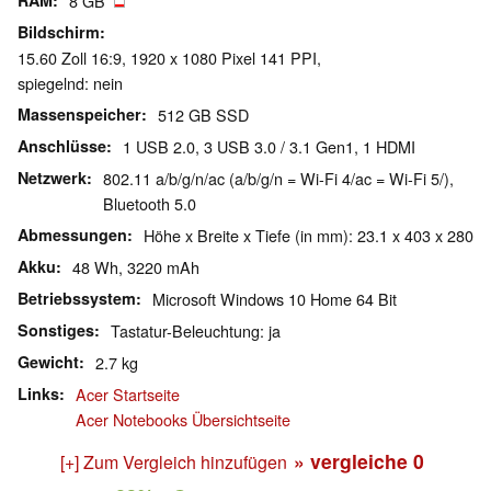
RAM
8 GB
Bildschirm
15.60 Zoll 16:9, 1920 x 1080 Pixel 141 PPI,
spiegelnd: nein
Massenspeicher
512 GB SSD
Anschlüsse
1 USB 2.0, 3 USB 3.0 / 3.1 Gen1, 1 HDMI
Netzwerk
802.11 a/b/g/n/ac (a/b/g/n = Wi-Fi 4/ac = Wi-Fi 5/),
Bluetooth 5.0
Abmessungen
Höhe x Breite x Tiefe (in mm): 23.1 x 403 x 280
Akku
48 Wh, 3220 mAh
Betriebssystem
Microsoft Windows 10 Home 64 Bit
Sonstiges
Tastatur-Beleuchtung: ja
Gewicht
2.7 kg
Links
Acer Startseite
Acer Notebooks Übersichtseite
» vergleiche
0
[+] Zum Vergleich hinzufügen