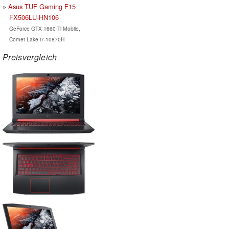
Asus TUF Gaming F15
FX506LU-HN106
GeForce GTX 1660 Ti Mobile,
Comet Lake i7-10870H
Preisvergleich