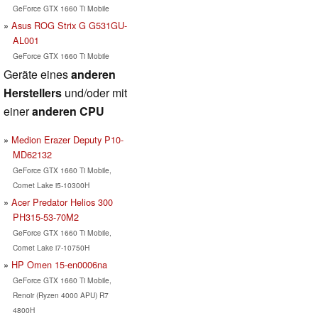
GeForce GTX 1660 Ti Mobile
Asus ROG Strix G G531GU-
AL001
GeForce GTX 1660 Ti Mobile
Geräte eines
anderen
Herstellers
und/oder mit
einer
anderen CPU
Medion Erazer Deputy P10-
MD62132
GeForce GTX 1660 Ti Mobile,
Comet Lake i5-10300H
Acer Predator Helios 300
PH315-53-70M2
GeForce GTX 1660 Ti Mobile,
Comet Lake i7-10750H
HP Omen 15-en0006na
GeForce GTX 1660 Ti Mobile,
Renoir (Ryzen 4000 APU) R7
4800H