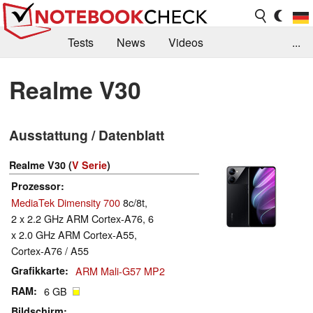
Tests
News
Videos
...
Benchmarks & Tech
Externe Tests
Realme V30
Kaufberatung
Deals
Suche
Jobs
Ausstattung / Datenblatt
Forum
Realme V30 (
V Serie
)
Prozessor
MediaTek Dimensity 700
8c/8t,
2 x 2.2 GHz ARM Cortex-A76, 6
x 2.0 GHz ARM Cortex-A55,
Cortex-A76 / A55
Grafikkarte
ARM Mali-G57 MP2
RAM
6 GB
Bildschirm