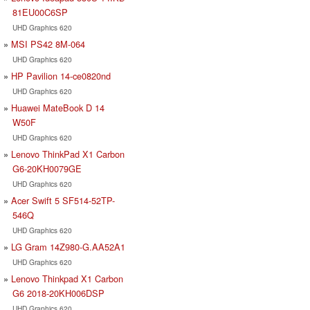
81EU00C6SP
UHD Graphics 620
MSI PS42 8M-064
UHD Graphics 620
HP Pavilion 14-ce0820nd
UHD Graphics 620
Huawei MateBook D 14
W50F
UHD Graphics 620
Lenovo ThinkPad X1 Carbon
G6-20KH0079GE
UHD Graphics 620
Acer Swift 5 SF514-52TP-
546Q
UHD Graphics 620
LG Gram 14Z980-G.AA52A1
UHD Graphics 620
Lenovo Thinkpad X1 Carbon
G6 2018-20KH006DSP
UHD Graphics 620