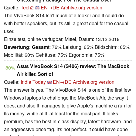
Quelle:
Tech2
EN→DE
Archive.org version
The VivoBook S14 isn't much of a looker and it could do
with better speakers, but it's still a great deal for the casual
user.
Einzeltest, online verfügbar, Mittel, Datum: 13.12.2018
Bewertung:
Gesamt
: 76% Leistung: 65% Bildschirm: 65%
Mobilität: 60% Gehäuse: 75% Ergonomie: 75%
Asus VivoBook S14 (S406) review: The MacBook
80%
Air killer. Sort of
Quelle:
India Today
EN→DE
Archive.org version
The answer is yes. The VivoBook S14 is one of the first few
Windows laptops to challenge the MacBook Air, the way it
does, and also it manages to give Apple's machine a run for
its money, while at it, at least for the most part. It looks
premium, has the best in-class display, latest hardware, and
an aggressive price tag. It's not perfect. It could have done