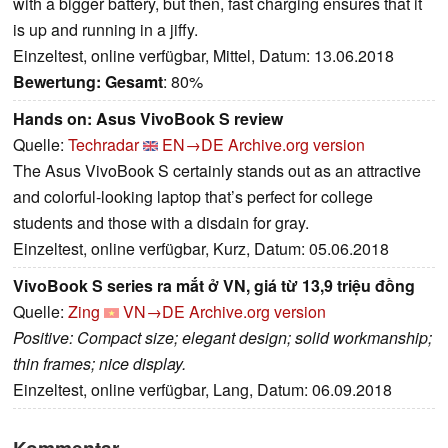
with a bigger battery, but then, fast charging ensures that it
is up and running in a jiffy.
Einzeltest, online verfügbar, Mittel, Datum: 13.06.2018
Bewertung:
Gesamt
: 80%
Hands on: Asus VivoBook S review
Quelle:
Techradar
EN→DE
Archive.org version
The Asus VivoBook S certainly stands out as an attractive
and colorful-looking laptop that’s perfect for college
students and those with a disdain for gray.
Einzeltest, online verfügbar, Kurz, Datum: 05.06.2018
VivoBook S series ra mắt ở VN, giá từ 13,9 triệu đồng
Quelle:
Zing
VN→DE
Archive.org version
Positive: Compact size; elegant design; solid workmanship;
thin frames; nice display.
Einzeltest, online verfügbar, Lang, Datum: 06.09.2018