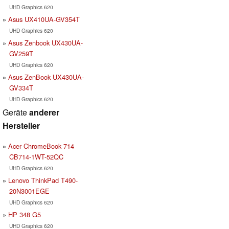
UHD Graphics 620
Asus UX410UA-GV354T
UHD Graphics 620
Asus Zenbook UX430UA-
GV259T
UHD Graphics 620
Asus ZenBook UX430UA-
GV334T
UHD Graphics 620
Geräte
anderer
Hersteller
Acer ChromeBook 714
CB714-1WT-52QC
UHD Graphics 620
Lenovo ThinkPad T490-
20N3001EGE
UHD Graphics 620
HP 348 G5
UHD Graphics 620