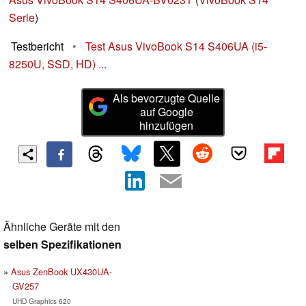
Serie
)
Testbericht
•
Test Asus VivoBook S14 S406UA (i5-
8250U, SSD, HD) ...
Als bevorzugte Quelle
auf Google
hinzufügen
Ähnliche Geräte mit den
selben Spezifikationen
Asus ZenBook UX430UA-
GV257
UHD Graphics 620