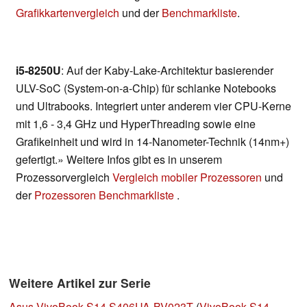
Grafikkartenvergleich
und der
Benchmarkliste
.
i5-8250U
: Auf der Kaby-Lake-Architektur basierender
ULV-SoC (System-on-a-Chip) für schlanke Notebooks
und Ultrabooks. Integriert unter anderem vier CPU-Kerne
mit 1,6 - 3,4 GHz und HyperThreading sowie eine
Grafikeinheit und wird in 14-Nanometer-Technik (14nm+)
gefertigt.» Weitere Infos gibt es in unserem
Prozessorvergleich
Vergleich mobiler Prozessoren
und
der
Prozessoren Benchmarkliste
.
Weitere Artikel zur Serie
Asus VivoBook S14 S406UA-BV023T
(
VivoBook S14