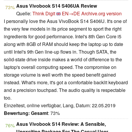
Asus Vivobook S14 S406UA Review
73%
Quelle:
Think Digit
EN→DE
Archive.org version
I personally love the Asus VivoBook S14 S406U. It's one of
the very few models in its price segment to sport the right
ingredients for good performance. Intel's 8th Gen Core i5
along with 8GB of RAM should keep the laptop up to date
until Intel's 9th Gen line-up flows in. Though SATA, the
solid-state drive inside makes a world of difference to the
laptop's overall computing speed. The compromise on
storage volume is well worth the speed benefit gained
instead. What's more, it's got a comfortable backlit keyboard
and a precision touchpad. The audio quality is respectable
too.
Einzeltest, online verfügbar, Lang, Datum: 22.05.2019
Bewertung:
Gesamt
: 73%
Asus Vivobook S14 Review: A Sensible,
76%
Unexciting Package For The Casual User