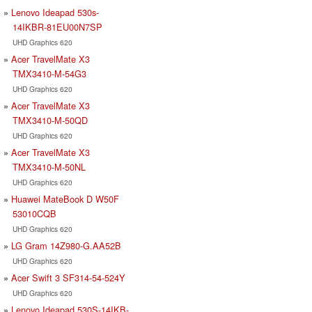
Lenovo Ideapad 530s-
14IKBR-81EU00N7SP
UHD Graphics 620
Acer TravelMate X3
TMX3410-M-54G3
UHD Graphics 620
Acer TravelMate X3
TMX3410-M-50QD
UHD Graphics 620
Acer TravelMate X3
TMX3410-M-50NL
UHD Graphics 620
Huawei MateBook D W50F
53010CQB
UHD Graphics 620
LG Gram 14Z980-G.AA52B
UHD Graphics 620
Acer Swift 3 SF314-54-524Y
UHD Graphics 620
Lenovo Ideapad 530S-14IKB-