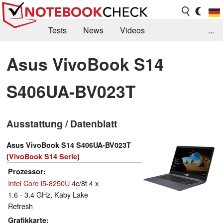
Tests
News
Videos
...
Benchmarks & Tech
Externe Tests
Asus VivoBook S14
Kaufberatung
Deals
Suche
Jobs
S406UA-BV023T
Forum
Ausstattung / Datenblatt
Asus VivoBook S14 S406UA-BV023T
(
VivoBook S14 Serie
)
Prozessor
Intel Core i5-8250U
4c/8t 4 x
1.6 - 3.4 GHz, Kaby Lake
Refresh
Grafikkarte