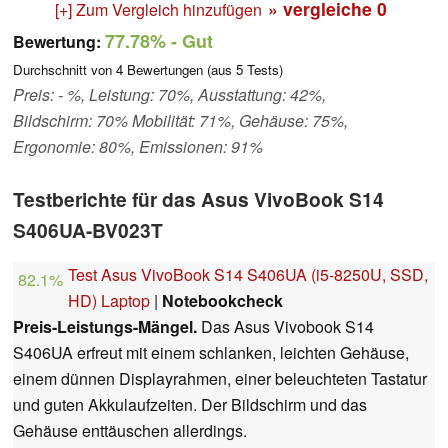
» vergleiche
0
[+] Zum Vergleich hinzufügen
77.78%
- Gut
Bewertung:
Durchschnitt von
4
Bewertungen (aus
5
Tests)
Preis: - %, Leistung: 70%, Ausstattung: 42%,
Bildschirm: 70% Mobilität: 71%, Gehäuse: 75%,
Ergonomie: 80%, Emissionen: 91%
Testberichte für das Asus VivoBook S14
S406UA-BV023T
Test Asus VivoBook S14 S406UA (i5-8250U, SSD,
82.1%
HD) Laptop
|
Notebookcheck
Preis-Leistungs-Mängel.
Das Asus Vivobook S14
S406UA erfreut mit einem schlanken, leichten Gehäuse,
einem dünnen Displayrahmen, einer beleuchteten Tastatur
und guten Akkulaufzeiten. Der Bildschirm und das
Gehäuse enttäuschen allerdings.