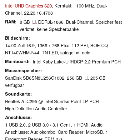
Intel UHD Graphics 620
, Kerntakt: 1100 MHz, Dual-
Channel, 22.20.16.4708
RAM
8 GB
, DDR3L-1866, Dual-Channel, Speicher fest
verlötet, keine Speicherbänke
Bildschirm
14.00 Zoll 16:9, 1366 x 768 Pixel 112 PPI, BOE CQ
NT140WHM-N44, TN LED, spiegelnd: nein
Mainboard
Intel Kaby Lake-U iHDCP 2.2 Premium PCH
Massenspeicher
SanDisk SD8SN8U256G1002, 256 GB
, 205 GB
verfügbar
Soundkarte
Realtek ALC295 @ Intel Sunrise Point-LP PCH -
High Definition Audio Controller
Anschlüsse
1 USB 2.0, 2 USB 3.0 / 3.1 Gen1, 1 HDMI, Audio
Anschlüsse: Audiokombo, Card Reader: MicroSD, 1
Fingerprint Reader, TPM 2.0