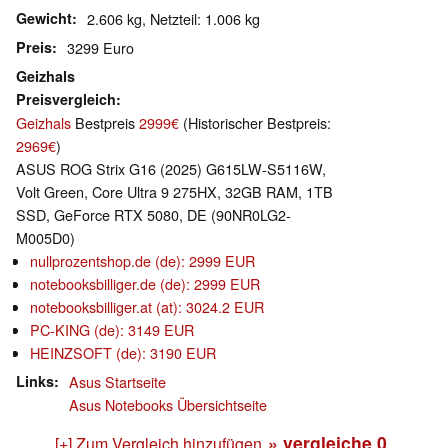
Gewicht
2.606 kg, Netzteil: 1.006 kg
Preis
3299 Euro
Geizhals
Preisvergleich
Geizhals
Bestpreis
2999€
(Historischer Bestpreis:
2969€
)
ASUS ROG Strix G16 (2025) G615LW-S5116W,
Volt Green, Core Ultra 9 275HX, 32GB RAM, 1TB
SSD, GeForce RTX 5080, DE (90NR0LG2-
M005D0)
nullprozentshop.de (de): 2999 EUR
notebooksbilliger.de (de): 2999 EUR
notebooksbilliger.at (at): 3024.2 EUR
PC-KING (de): 3149 EUR
HEINZSOFT (de): 3190 EUR
Links
Asus Startseite
Asus Notebooks Übersichtseite
» vergleiche
0
[+] Zum Vergleich hinzufügen