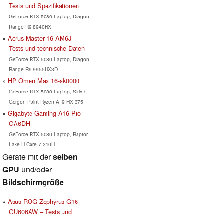
Tests und Spezifikationen
GeForce RTX 5080 Laptop, Dragon
Range R9 8940HX
Aorus Master 16 AM6J –
Tests und technische Daten
GeForce RTX 5080 Laptop, Dragon
Range R9 9955HX3D
HP Omen Max 16-ak0000
GeForce RTX 5080 Laptop, Strix /
Gorgon Point Ryzen AI 9 HX 375
Gigabyte Gaming A16 Pro
GA6DH
GeForce RTX 5080 Laptop, Raptor
Lake-H Core 7 240H
Geräte mit der
selben
GPU
und/oder
Bildschirmgröße
Asus ROG Zephyrus G16
GU606AW – Tests und