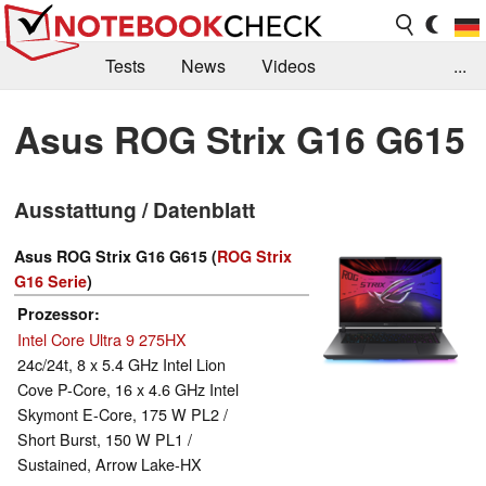
Tests
News
Videos
...
Benchmarks & Tech
Externe Tests
Asus ROG Strix G16 G615
Kaufberatung
Deals
Suche
Jobs
Ausstattung / Datenblatt
Forum
Asus ROG Strix G16 G615 (
ROG Strix
G16 Serie
)
Prozessor
Intel Core Ultra 9 275HX
24c/24t, 8 x 5.4 GHz Intel Lion
Cove P-Core, 16 x 4.6 GHz Intel
Skymont E-Core, 175 W PL2 /
Short Burst, 150 W PL1 /
Sustained, Arrow Lake-HX