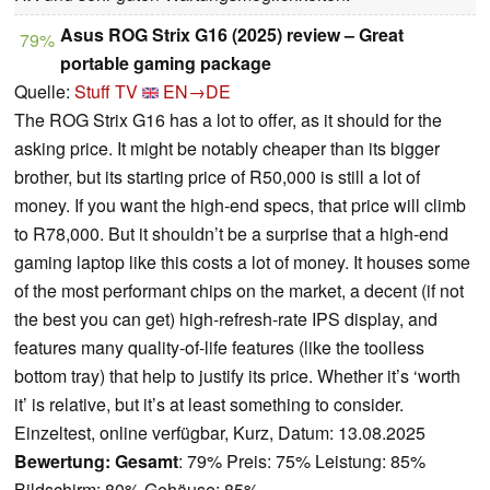
Asus ROG Strix G16 (2025) review – Great
79%
portable gaming package
Quelle:
Stuff TV
EN→DE
The ROG Strix G16 has a lot to offer, as it should for the
asking price. It might be notably cheaper than its bigger
brother, but its starting price of R50,000 is still a lot of
money. If you want the high-end specs, that price will climb
to R78,000. But it shouldn’t be a surprise that a high-end
gaming laptop like this costs a lot of money. It houses some
of the most performant chips on the market, a decent (if not
the best you can get) high-refresh-rate IPS display, and
features many quality-of-life features (like the toolless
bottom tray) that help to justify its price. Whether it’s ‘worth
it’ is relative, but it’s at least something to consider.
Einzeltest, online verfügbar, Kurz, Datum: 13.08.2025
Bewertung:
Gesamt
: 79% Preis: 75% Leistung: 85%
Bildschirm: 80% Gehäuse: 85%