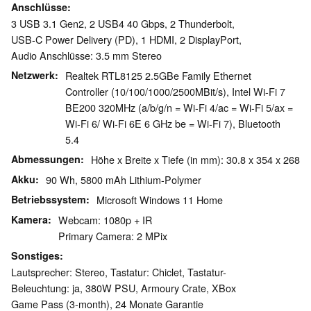
Anschlüsse
3 USB 3.1 Gen2, 2 USB4 40 Gbps, 2 Thunderbolt,
USB-C Power Delivery (PD), 1 HDMI, 2 DisplayPort,
Audio Anschlüsse: 3.5 mm Stereo
Netzwerk
Realtek RTL8125 2.5GBe Family Ethernet
Controller (10/100/1000/2500MBit/s), Intel Wi-Fi 7
BE200 320MHz (a/b/g/n = Wi-Fi 4/ac = Wi-Fi 5/ax =
Wi-Fi 6/ Wi-Fi 6E 6 GHz be = Wi-Fi 7), Bluetooth
5.4
Abmessungen
Höhe x Breite x Tiefe (in mm): 30.8 x 354 x 268
Akku
90 Wh, 5800 mAh Lithium-Polymer
Betriebssystem
Microsoft Windows 11 Home
Kamera
Webcam: 1080p + IR
Primary Camera: 2 MPix
Sonstiges
Lautsprecher: Stereo, Tastatur: Chiclet, Tastatur-
Beleuchtung: ja, 380W PSU, Armoury Crate, XBox
Game Pass (3-month), 24 Monate Garantie