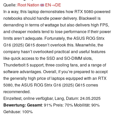
Quelle:
Root Nation
EN→DE
In a way, this laptop demonstrates how RTX 5080-powered
notebooks should handle power delivery. Blackwell is
demanding in terms of wattage but also delivers high FPS,
and cheaper models tend to lose performance if their power
limits aren’t adequate. Fortunately, the ASUS ROG Strix
G16 (2025) G615 doesn’t overlook this. Meanwhile, the
company hasn’t overlooked practical and useful features
like quick access to the SSD and SO-DIMM slots,
Thunderbolt 5 support, three cooling fans, and a range of
software advantages. Overall, if you’re prepared to accept
the generally high price of laptops equipped with an RTX
5080, the ASUS ROG Strix G16 (2025) G615 comes
recommended.
Einzeltest, online verfügbar, Lang, Datum: 24.05.2025
Bewertung:
Gesamt
: 91% Preis: 70% Mobilität: 90%
Gehäuse: 100%