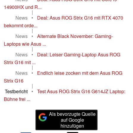
14900HX und R...
|
News
•
Deal: Asus ROG Strix G16 mit RTX 4070
bekommt orde...
|
News
•
Alternate Black November: Gaming-
Laptops wie Asus ...
|
News
•
Deal: Leiser Gaming-Laptop Asus ROG
Strix G16 mit ...
|
News
•
Endlich leise zocken mit dem Asus ROG
Strix G16
|
Testbericht
•
Test Asus ROG Strix G16 G614JZ Laptop:
Bühne frei ...
Als bevorzugte Quelle
auf Google
hinzufügen