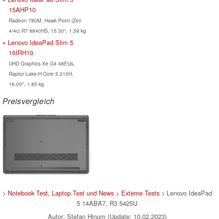
15AHP10
Radeon 780M, Hawk Point (Zen
4/4c) R7 8840HS, 15.30", 1.59 kg
Lenovo IdeaPad Slim 5
16IRH10
UHD Graphics Xe G4 48EUs,
Raptor Lake-H Core 5 210H,
16.00", 1.85 kg
Preisvergleich
>
Notebook Test, Laptop Test und News
>
Externe Tests
> Lenovo IdeaPad
5 14ABA7, R3 5425U
Autor: Stefan Hinum (Update: 10.02.2023)