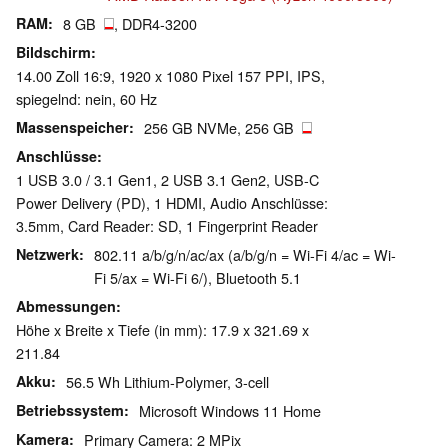
RAM
8 GB
, DDR4-3200
Bildschirm
14.00 Zoll 16:9, 1920 x 1080 Pixel 157 PPI, IPS,
spiegelnd: nein, 60 Hz
Massenspeicher
256 GB NVMe, 256 GB
Anschlüsse
1 USB 3.0 / 3.1 Gen1, 2 USB 3.1 Gen2, USB-C
Power Delivery (PD), 1 HDMI, Audio Anschlüsse:
3.5mm, Card Reader: SD, 1 Fingerprint Reader
Netzwerk
802.11 a/b/g/n/ac/ax (a/b/g/n = Wi-Fi 4/ac = Wi-
Fi 5/ax = Wi-Fi 6/), Bluetooth 5.1
Abmessungen
Höhe x Breite x Tiefe (in mm): 17.9 x 321.69 x
211.84
Akku
56.5 Wh Lithium-Polymer, 3-cell
Betriebssystem
Microsoft Windows 11 Home
Kamera
Primary Camera: 2 MPix