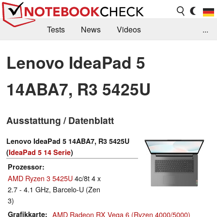
Tests
News
Videos
...
Benchmarks & Tech
Externe Tests
Lenovo IdeaPad 5
Kaufberatung
Deals
Suche
Jobs
14ABA7, R3 5425U
Forum
Ausstattung / Datenblatt
Lenovo IdeaPad 5 14ABA7, R3 5425U
(
IdeaPad 5 14 Serie
)
Prozessor
AMD Ryzen 3 5425U
4c/8t 4 x
2.7 - 4.1 GHz, Barcelo-U (Zen
3)
Grafikkarte
AMD Radeon RX Vega 6 (Ryzen 4000/5000)