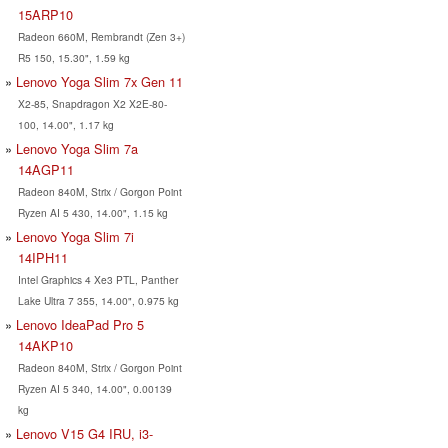
15ARP10
Radeon 660M, Rembrandt (Zen 3+)
R5 150, 15.30", 1.59 kg
Lenovo Yoga Slim 7x Gen 11
X2-85, Snapdragon X2 X2E-80-
100, 14.00", 1.17 kg
Lenovo Yoga Slim 7a
14AGP11
Radeon 840M, Strix / Gorgon Point
Ryzen AI 5 430, 14.00", 1.15 kg
Lenovo Yoga Slim 7i
14IPH11
Intel Graphics 4 Xe3 PTL, Panther
Lake Ultra 7 355, 14.00", 0.975 kg
Lenovo IdeaPad Pro 5
14AKP10
Radeon 840M, Strix / Gorgon Point
Ryzen AI 5 340, 14.00", 0.00139
kg
Lenovo V15 G4 IRU, i3-