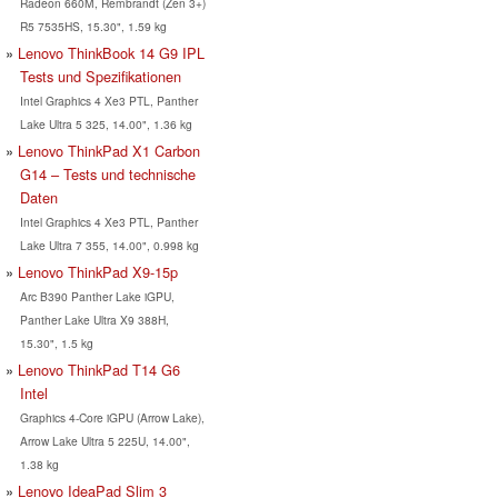
Radeon 660M, Rembrandt (Zen 3+)
R5 7535HS, 15.30", 1.59 kg
Lenovo ThinkBook 14 G9 IPL
Tests und Spezifikationen
Intel Graphics 4 Xe3 PTL, Panther
Lake Ultra 5 325, 14.00", 1.36 kg
Lenovo ThinkPad X1 Carbon
G14 – Tests und technische
Daten
Intel Graphics 4 Xe3 PTL, Panther
Lake Ultra 7 355, 14.00", 0.998 kg
Lenovo ThinkPad X9-15p
Arc B390 Panther Lake iGPU,
Panther Lake Ultra X9 388H,
15.30", 1.5 kg
Lenovo ThinkPad T14 G6
Intel
Graphics 4-Core iGPU (Arrow Lake),
Arrow Lake Ultra 5 225U, 14.00",
1.38 kg
Lenovo IdeaPad Slim 3