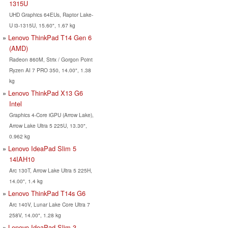
1315U
UHD Graphics 64EUs, Raptor Lake-
U i3-1315U, 15.60", 1.67 kg
Lenovo ThinkPad T14 Gen 6
(AMD)
Radeon 860M, Strix / Gorgon Point
Ryzen AI 7 PRO 350, 14.00", 1.38
kg
Lenovo ThinkPad X13 G6
Intel
Graphics 4-Core iGPU (Arrow Lake),
Arrow Lake Ultra 5 225U, 13.30",
0.962 kg
Lenovo IdeaPad Slim 5
14IAH10
Arc 130T, Arrow Lake Ultra 5 225H,
14.00", 1.4 kg
Lenovo ThinkPad T14s G6
Arc 140V, Lunar Lake Core Ultra 7
258V, 14.00", 1.28 kg
Lenovo IdeaPad Slim 3