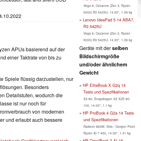
Vega 6, Cezanne (Zen 3, Ryzen
5000) R3 5425U, 14.00", 1.39 kg
04.10.2022
Lenovo IdeaPad 5 14 ABA7,
R3 5425U
Vega 6, Cezanne (Zen 3, Ryzen
5000) R3 5425U, 14.00", 1.39 kg
Geräte mit der
selben
e Ryzen APUs basierend auf der
Bildschirmgröße
nd einer Taktrate von bis zu
und/oder ähnlichem
Gewicht
 Spiele flüssig darzustellen, nur
HP EliteBook X G2q 14
Auflösungen. Besonders
Tests und Spezifikationen
en Detailstufen, wodurch die
X2-90, Snapdragon X2 X2E-90-
lasse ist nur noch für
100, 14.00", 1.1 kg
Stromverbrauch von modernen
HP ProBook 4 G2a 14 Tests
nger und erlaubt auch bessere
und Spezifikationen
Radeon 860M, Strix / Gorgon Point
Ryzen AI 7 450, 14.00", 1.41 kg
HP OmniBook 3 AI 16-