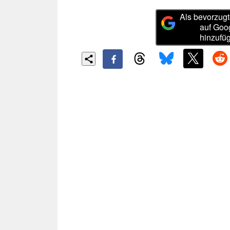
Als bevorzugt
auf Goo
hinzufü