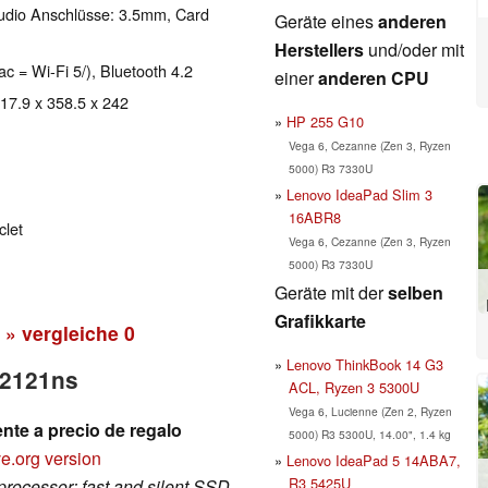
udio Anschlüsse: 3.5mm, Card
Geräte eines
anderen
Herstellers
und/oder mit
ac = Wi-Fi 5/), Bluetooth 4.2
einer
anderen CPU
 17.9 x 358.5 x 242
HP 255 G10
Vega 6, Cezanne (Zen 3, Ryzen
5000) R3 7330U
Lenovo IdeaPad Slim 3
16ABR8
clet
Vega 6, Cezanne (Zen 3, Ryzen
5000) R3 7330U
Geräte mit der
selben
Grafikkarte
» vergleiche
0
Lenovo ThinkBook 14 G3
q2121ns
ACL, Ryzen 3 5300U
Vega 6, Lucienne (Zen 2, Ryzen
ente a precio de regalo
5000) R3 5300U, 14.00", 1.4 kg
e.org version
Lenovo IdeaPad 5 14ABA7,
R3 5425U
 processor; fast and silent SSD