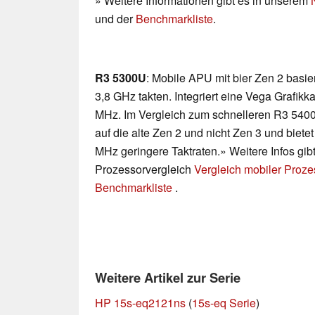
» Weitere Informationen gibt es in unserem
und der
Benchmarkliste
.
R3 5300U
: Mobile APU mit bier Zen 2 basie
3,8 GHz takten. Integriert eine Vega Grafik
MHz. Im Vergleich zum schnelleren R3 5400
auf die alte Zen 2 und nicht Zen 3 und bie
MHz geringere Taktraten.» Weitere Infos gib
Prozessorvergleich
Vergleich mobiler Proz
Benchmarkliste
.
Weitere Artikel zur Serie
HP 15s-eq2121ns
(
15s-eq Serie
)