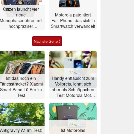
Citizen launcht vier
neue
Motorola patentiert
Mondphasenuhren mit
Falt-Phone, das sich in
hochpräziser
Smartwatch verwandelt
Atomzeitmessung
Nächste Seite ⟩
73%
Ist das noch ein
Handy enttäuscht zum
Fitnesstracker? Xiaomi
Vollpreis, lohnt sich
Smart Band 10 Pro im
aber als Schnäppchen
Test
– Test Motorola Moto
G47 Smartphone
86%
Antigravity A1 im Test:
Ist Motorolas