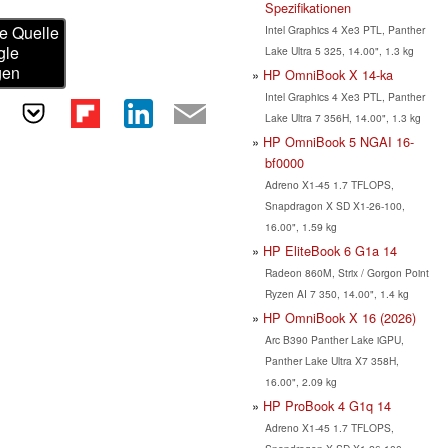
Spezifikationen
e Quelle
Intel Graphics 4 Xe3 PTL, Panther
gle
Lake Ultra 5 325, 14.00", 1.3 kg
gen
HP OmniBook X 14-ka
Intel Graphics 4 Xe3 PTL, Panther
Lake Ultra 7 356H, 14.00", 1.3 kg
HP OmniBook 5 NGAI 16-
bf0000
Adreno X1-45 1.7 TFLOPS,
Snapdragon X SD X1-26-100,
16.00", 1.59 kg
HP EliteBook 6 G1a 14
Radeon 860M, Strix / Gorgon Point
Ryzen AI 7 350, 14.00", 1.4 kg
HP OmniBook X 16 (2026)
Arc B390 Panther Lake iGPU,
Panther Lake Ultra X7 358H,
16.00", 2.09 kg
HP ProBook 4 G1q 14
Adreno X1-45 1.7 TFLOPS,