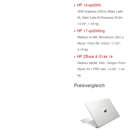
HP 14-ep2000
UHD Graphics 24EUs (Alder Lake-
N), Alder Lake-N Processor N150,
14.00", 1.45 kg
HP 17-cp2000ng
Radeon 610M, Mendocino (Zen 2,
Ryzen 7020) R3 7320U, 17.30",
2.19 kg
HP ZBook 8 G1ak 14
Radeon 880M, Strix / Gorgon Point
Ryzen AI 7 PRO 360, 14.00", 1.44
kg
Preisvergleich