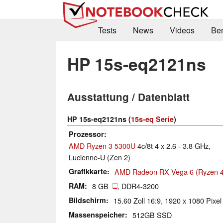
Tests
News
Videos
Be
HP 15s-eq2121ns
Ausstattung / Datenblatt
HP 15s-eq2121ns (
15s-eq Serie
)
Prozessor
AMD Ryzen 3 5300U
4c/8t 4 x 2.6 - 3.8 GHz,
Lucienne-U (Zen 2)
Grafikkarte
AMD Radeon RX Vega 6 (Ryzen 4
RAM
8 GB
, DDR4-3200
Bildschirm
15.60 Zoll 16:9, 1920 x 1080 Pixel
Massenspeicher
512GB SSD