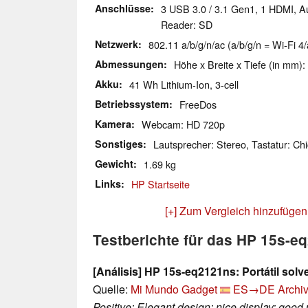
Anschlüsse
3 USB 3.0 / 3.1 Gen1, 1 HDMI, A
Reader: SD
Netzwerk
802.11 a/b/g/n/ac (a/b/g/n = Wi-Fi 4/
Abmessungen
Höhe x Breite x Tiefe (in mm):
Akku
41 Wh Lithium-Ion, 3-cell
Betriebssystem
FreeDos
Kamera
Webcam: HD 720p
Sonstiges
Lautsprecher: Stereo, Tastatur: Chi
Gewicht
1.69 kg
Links
HP Startseite
[+] Zum Vergleich hinzufügen
Testberichte für das HP 15s-e
[Análisis] HP 15s-eq2121ns: Portátil solv
Quelle:
Mi Mundo Gadget
ES→DE
Archiv
Positive: Elegant design; nice display; good