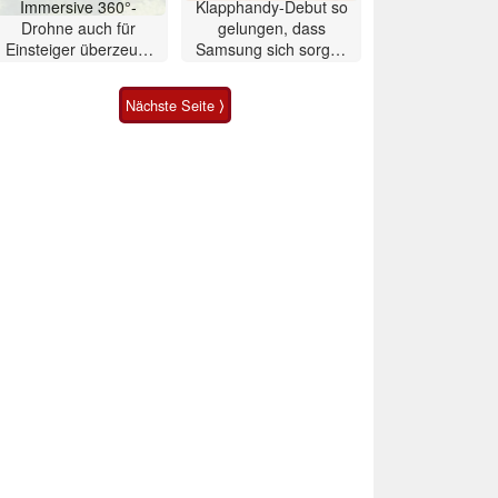
Immersive 360°-
Klapphandy-Debut so
Drohne auch für
gelungen, dass
Einsteiger überzeugt
Samsung sich sorgen
mit Einschränkungen
muss? – Razr Fold
Smartphone im Test
Nächste Seite ⟩