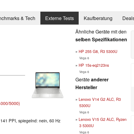
nchmarks & Tech
Externe Tests
Kaufberatung
Deal
Ähnliche Geräte mit den
selben Spezifikationen
HP 255 G8, R3 5300U
Vega 6
HP 15s-eq2123ns
Vega 6
Geräte
anderer
Hersteller
Lenovo V14 G2 ALC, R3
000/5000)
5300U
Vega 6
Lenovo V15 G2 ALC, Ryzen
 141 PPI, spiegelnd: nein, 60 Hz
3 5300U
Vega 6