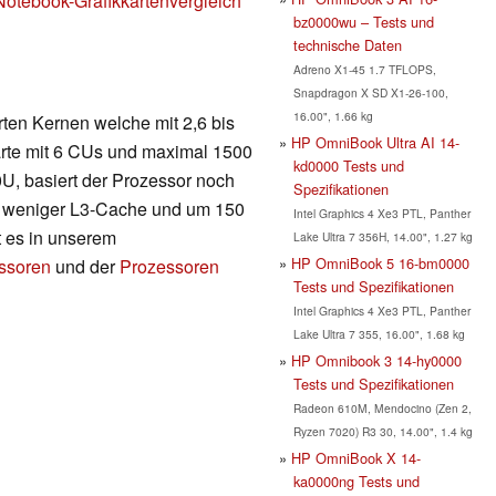
Notebook-Grafikkartenvergleich
bz0000wu – Tests und
technische Daten
Adreno X1-45 1.7 TFLOPS,
Snapdragon X SD X1-26-100,
16.00", 1.66 kg
rten Kernen welche mit 2,6 bis
HP OmniBook Ultra AI 14-
karte mit 6 CUs und maximal 1500
kd0000 Tests und
U, basiert der Prozessor noch
Spezifikationen
tet weniger L3-Cache und um 150
Intel Graphics 4 Xe3 PTL, Panther
t es in unserem
Lake Ultra 7 356H, 14.00", 1.27 kg
HP OmniBook 5 16-bm0000
essoren
und der
Prozessoren
Tests und Spezifikationen
Intel Graphics 4 Xe3 PTL, Panther
Lake Ultra 7 355, 16.00", 1.68 kg
HP Omnibook 3 14-hy0000
Tests und Spezifikationen
Radeon 610M, Mendocino (Zen 2,
Ryzen 7020) R3 30, 14.00", 1.4 kg
HP OmniBook X 14-
ka0000ng Tests und