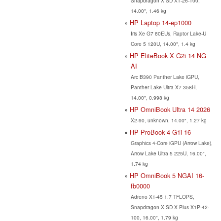
Snapdragon X SD X1-26-100,
14.00", 1.46 kg
HP Laptop 14-ep1000
Iris Xe G7 80EUs, Raptor Lake-U
Core 5 120U, 14.00", 1.4 kg
HP EliteBook X G2i 14 NG
AI
Arc B390 Panther Lake iGPU,
Panther Lake Ultra X7 358H,
14.00", 0.998 kg
HP OmniBook Ultra 14 2026
X2-90, unknown, 14.00", 1.27 kg
HP ProBook 4 G1i 16
Graphics 4-Core iGPU (Arrow Lake),
Arrow Lake Ultra 5 225U, 16.00",
1.74 kg
HP OmniBook 5 NGAI 16-
fb0000
Adreno X1-45 1.7 TFLOPS,
Snapdragon X SD X Plus X1P-42-
100, 16.00", 1.79 kg