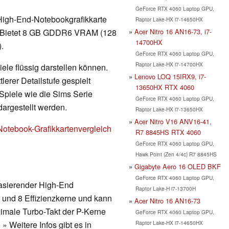
GeForce RTX 4060 Laptop GPU,
High-End-Notebookgrafikkarte
Raptor Lake-HX i7-14650HX
Acer Nitro 16 AN16-73, i7-
r. Bietet 8 GB GDDR6 VRAM (128
14700HX
).
GeForce RTX 4060 Laptop GPU,
Raptor Lake-HX i7-14700HX
ele flüssig darstellen können.
Lenovo LOQ 15IRX9, i7-
erer Detailstufe gespielt
13650HX RTX 4060
Spiele wie die Sims Serie
GeForce RTX 4060 Laptop GPU,
dargestellt werden.
Raptor Lake-HX i7-13650HX
Acer Nitro V16 ANV16-41,
Notebook-Grafikkartenvergleich
R7 8845HS RTX 4060
GeForce RTX 4060 Laptop GPU,
Hawk Point (Zen 4/4c) R7 8845HS
Gigabyte Aero 16 OLED BKF
GeForce RTX 4060 Laptop GPU,
basierender High-End
Raptor Lake-H i7-13700H
 und 8 Effizienzkerne und kann
Acer Nitro 16 AN16-73
ximale Turbo-Takt der P-Kerne
GeForce RTX 4060 Laptop GPU,
Raptor Lake-HX i7-14650HX
 Weitere Infos gibt es in