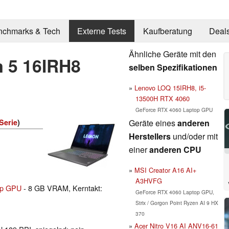
nchmarks & Tech
Externe Tests
Kaufberatung
Deal
Ähnliche Geräte mit den
m 5 16IRH8
selben Spezifikationen
Lenovo LOQ 15IRH8, i5-
13500H RTX 4060
GeForce RTX 4060 Laptop GPU
Geräte eines
anderen
Serie
)
Herstellers
und/oder mit
einer
anderen CPU
MSI Creator A16 AI+
A3HVFG
op GPU
- 8 GB VRAM, Kerntakt:
GeForce RTX 4060 Laptop GPU,
Strix / Gorgon Point Ryzen AI 9 HX
370
Acer Nitro V16 AI ANV16-61