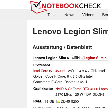
Tests
News
Videos
Be
Lenovo Legion Sli
Ausstattung / Datenblatt
Lenovo Legion Slim 5 16IRH8 (
Legion Slim 5 
Prozessor
Intel Core i5-13500H
12c/16t, 4 x 4.7 GHz Intel
Golden Cove P-Core, 8 x 3.5 GHz Intel
Gracemont E-Core, Raptor Lake-H
Grafikkarte
NVIDIA GeForce RTX 4060 Lapt
2370 MHz, 125 W TDP, GDDR6
RAM
16 GB
, DDR5-5200