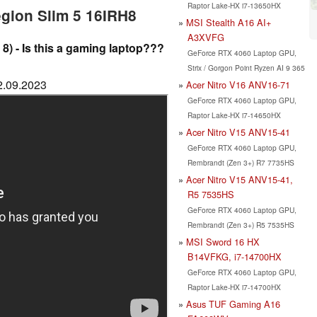
Raptor Lake-HX i7-13650HX
egion Slim 5 16IRH8
MSI Stealth A16 AI+
A3XVFG
) - Is this a gaming laptop???
GeForce RTX 4060 Laptop GPU,
Strix / Gorgon Point Ryzen AI 9 365
12.09.2023
Acer Nitro V16 ANV16-71
GeForce RTX 4060 Laptop GPU,
Raptor Lake-HX i7-14650HX
Acer Nitro V15 ANV15-41
GeForce RTX 4060 Laptop GPU,
Rembrandt (Zen 3+) R7 7735HS
Acer Nitro V15 ANV15-41,
R5 7535HS
GeForce RTX 4060 Laptop GPU,
Rembrandt (Zen 3+) R5 7535HS
MSI Sword 16 HX
B14VFKG, i7-14700HX
GeForce RTX 4060 Laptop GPU,
Raptor Lake-HX i7-14700HX
Asus TUF Gaming A16