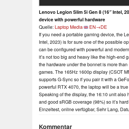
Lenovo Legion Slim 5i Gen 8 (16″ Intel, 
device with powerful hardware
Quelle:
Laptop Media
EN→DE
If you need a portable gaming device, the L
Intel, 2023) is for sure one of the possible 
can be configured with powerful and modern
it’s not too big and heavy like the high-end
the hardware under the bonnet is more than
games. The 165Hz 1600p display (CSOT
supports G-Sync so if you pair it with a Ge
powerful RTX 4070, the laptop will be a tru
Speaking of the display, the 16:10 unit also
and good sRGB coverage (98%) so it’s hard
Einzeltest, online verfügbar, Sehr Lang, Da
Kommentar