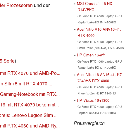
MSI Crosshair 16 HX
ler Prozessoren
und der
D14VFKG
GeForce RTX 4060 Laptop GPU,
Raptor Lake-HX i7-14700HX
Acer Nitro V16 ANV16-41,
RTX 4060
GeForce RTX 4060 Laptop GPU,
Hawk Point (Zen 4/4c) R5 8645HS
HP Omen 16-wf1
5 Serie
)
GeForce RTX 4060 Laptop GPU,
Raptor Lake-HX i9-14900HX
 mit RTX 4070 und AMD-Po...
Acer Nitro 16 AN16-41, R7
7840HS RTX 4060
n Slim 5 mit RTX 4070 ...
GeForce RTX 4060 Laptop GPU,
 Gaming-Notebook mit RTX...
Phoenix (Zen 4) R7 7840HS
HP Victus 16-r1300
 16 mit RTX 4070 bekommt...
GeForce RTX 4060 Laptop GPU,
Raptor Lake-HX i5-14500HX
eis: Lenovo Legion Slim ...
Preisvergleich
 mit RTX 4060 und AMD Ry...