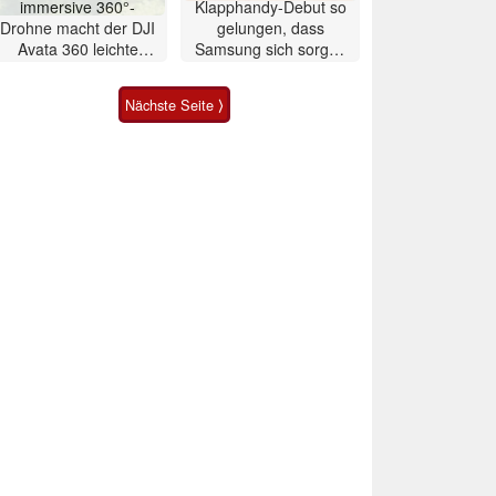
immersive 360°-
Klapphandy-Debut so
Drohne macht der DJI
gelungen, dass
Avata 360 leichte
Samsung sich sorgen
Konkurrenz
muss? – Razr Fold
Smartphone im Test
Nächste Seite ⟩