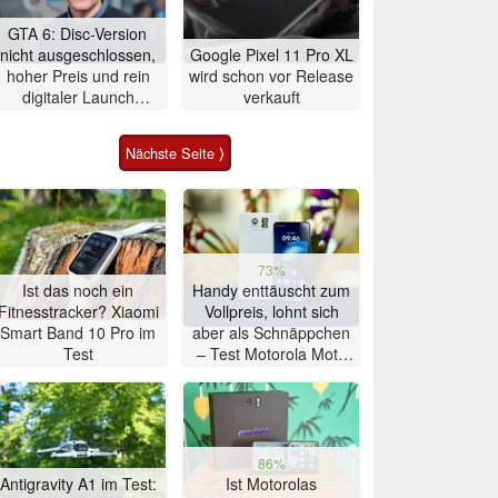
GTA 6: Disc-Version
nicht ausgeschlossen,
Google Pixel 11 Pro XL
hoher Preis und rein
wird schon vor Release
digitaler Launch
verkauft
werden gerechtfertigt
Nächste Seite ⟩
73%
Ist das noch ein
Handy enttäuscht zum
Fitnesstracker? Xiaomi
Vollpreis, lohnt sich
Smart Band 10 Pro im
aber als Schnäppchen
Test
– Test Motorola Moto
G47 Smartphone
86%
Antigravity A1 im Test:
Ist Motorolas