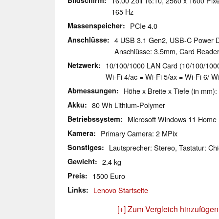
Bildschirm
16.00 Zoll 16:10, 2560 x 1600 Pixe
165 Hz
Massenspeicher
PCIe 4.0
Anschlüsse
4 USB 3.1 Gen2, USB-C Power De
Anschlüsse: 3.5mm, Card Reade
Netzwerk
10/100/1000 LAN Card (10/100/1000M
Wi-Fi 4/ac = Wi-Fi 5/ax = Wi-Fi 6/ W
Abmessungen
Höhe x Breite x Tiefe (in mm):
Akku
80 Wh Lithium-Polymer
Betriebssystem
Microsoft Windows 11 Home
Kamera
Primary Camera: 2 MPix
Sonstiges
Lautsprecher: Stereo, Tastatur: Chi
Gewicht
2.4 kg
Preis
1500 Euro
Links
Lenovo Startseite
[+] Zum Vergleich hinzufügen