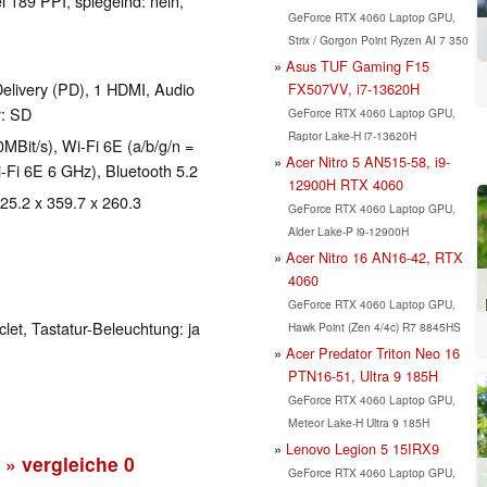
l 189 PPI, spiegelnd: nein,
GeForce RTX 4060 Laptop GPU,
Strix / Gorgon Point Ryzen AI 7 350
Asus TUF Gaming F15
livery (PD), 1 HDMI, Audio
FX507VV, i7-13620H
r: SD
GeForce RTX 4060 Laptop GPU,
Raptor Lake-H i7-13620H
Bit/s), Wi-Fi 6E (a/b/g/n =
Acer Nitro 5 AN515-58, i9-
i-Fi 6E 6 GHz), Bluetooth 5.2
12900H RTX 4060
 25.2 x 359.7 x 260.3
GeForce RTX 4060 Laptop GPU,
Alder Lake-P i9-12900H
Acer Nitro 16 AN16-42, RTX
4060
GeForce RTX 4060 Laptop GPU,
clet, Tastatur-Beleuchtung: ja
Hawk Point (Zen 4/4c) R7 8845HS
Acer Predator Triton Neo 16
PTN16-51, Ultra 9 185H
GeForce RTX 4060 Laptop GPU,
Meteor Lake-H Ultra 9 185H
Lenovo Legion 5 15IRX9
» vergleiche
0
GeForce RTX 4060 Laptop GPU,