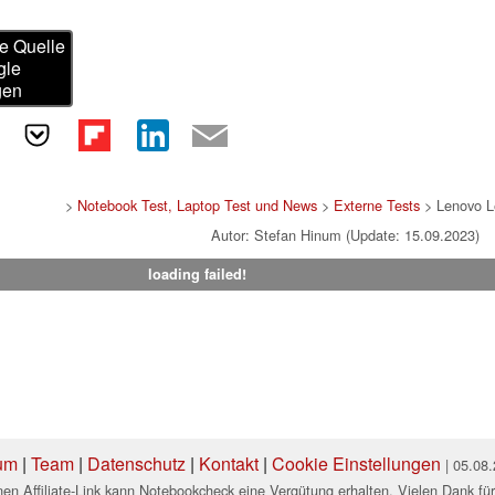
e Quelle
gle
gen
>
Notebook Test, Laptop Test und News
>
Externe Tests
> Lenovo L
Autor: Stefan Hinum (Update: 15.09.2023)
loading failed!
um
|
Team
|
Datenschutz
|
Kontakt
|
Cookie Einstellungen
| 05.08
en Affiliate-Link kann Notebookcheck eine Vergütung erhalten. Vielen Dank für