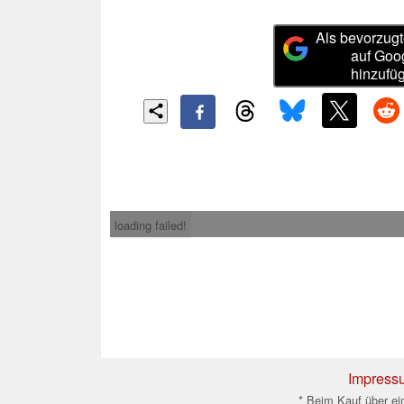
Als bevorzugt
auf Goo
hinzufü
loading failed!
Impress
* Beim Kauf über ein