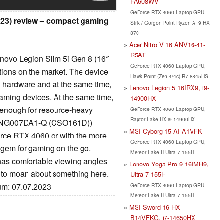
FA608WV
GeForce RTX 4060 Laptop GPU,
2023) review – compact gaming
Strix / Gorgon Point Ryzen AI 9 HX
370
Acer Nitro V 16 ANV16-41-
R5AT
enovo Legion Slim 5i Gen 8 (16″
GeForce RTX 4060 Laptop GPU,
options on the market. The device
Hawk Point (Zen 4/4c) R7 8845HS
 hardware and at the same time,
Lenovo Legion 5 16IRX9, i9-
 gaming devices. At the same time,
14900HX
 enough for resource-heavy
GeForce RTX 4060 Laptop GPU,
Raptor Lake-HX i9-14900HX
 MNG007DA1-Q (CSO161D))
MSI Cyborg 15 AI A1VFK
Force RTX 4060 or with the more
GeForce RTX 4060 Laptop GPU,
e gem for gaming on the go.
Meteor Lake-H Ultra 7 155H
 has comfortable viewing angles
Lenovo Yoga Pro 9 16IMH9,
 to moan about something here.
Ultra 7 155H
tum: 07.07.2023
GeForce RTX 4060 Laptop GPU,
Meteor Lake-H Ultra 7 155H
MSI Sword 16 HX
B14VFKG, i7-14650HX