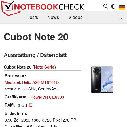
Tests
News
Videos
...
Benchmarks & Tech
Externe Tests
Cubot Note 20
Kaufberatung
Deals
Suche
Jobs
Ausstattung / Datenblatt
Forum
Cubot Note 20 (
Note Serie
)
Prozessor
Mediatek Helio A20 MT6761D
4c/4t 4 x 1.8 GHz, Cortex-A53
Grafikkarte
PowerVR GE8300
RAM
3 GB
Bildschirm
6.50 Zoll 20:9, 1600 x 720 Pixel 270 PPI,
Capacitive, IPS, spiegelnd: ja