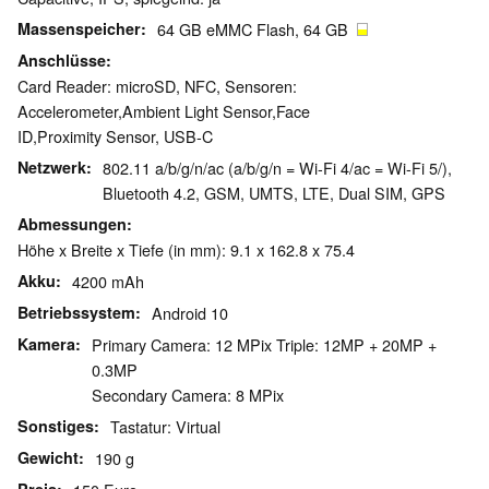
Massenspeicher
64 GB eMMC Flash, 64 GB
Anschlüsse
Card Reader: microSD, NFC, Sensoren:
Accelerometer,Ambient Light Sensor,Face
ID,Proximity Sensor, USB-C
Netzwerk
802.11 a/b/g/n/ac (a/b/g/n = Wi-Fi 4/ac = Wi-Fi 5/),
Bluetooth 4.2, GSM, UMTS, LTE, Dual SIM, GPS
Abmessungen
Höhe x Breite x Tiefe (in mm): 9.1 x 162.8 x 75.4
Akku
4200 mAh
Betriebssystem
Android 10
Kamera
Primary Camera: 12 MPix Triple: 12MP + 20MP +
0.3MP
Secondary Camera: 8 MPix
Sonstiges
Tastatur: Virtual
Gewicht
190 g