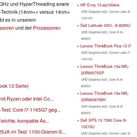
6 GHz und HyperThreading sowie
HP Envy 13-aq1004ns
er-Technik (14nm++ versus 14nm+
UHD Graphics 620, Comet Lake i5-
10210U
ibt es in unserem
Dell Latitude 3301, i5-8265U
essoren
und der
Prozessoren
UHD Graphics 620, Core i5 i5-
8265U
Lenovo ThinkBook Plus 13 i7
UHD Graphics 620, Comet Lake i7-
10510U
Lenovo ThinkBook 13s-IWL-
20R90070SP
UHD Graphics 620, Core i5 i5-
ok 13 Serie
)
8265U
Lenovo ThinkBook 13s-IWL-
it Ryzen oder Intel Co...
20R9006YMH
UHD Graphics 620, Core i5 i5-
Test: Core i7-1165G7 geg...
8265U
Dell XPS 13 7390 Core i5-
 leichte, kompakte As...
10210U
5JA im Test: 1100-Gramm-S...
UHD Graphics 620, Comet Lake i5-