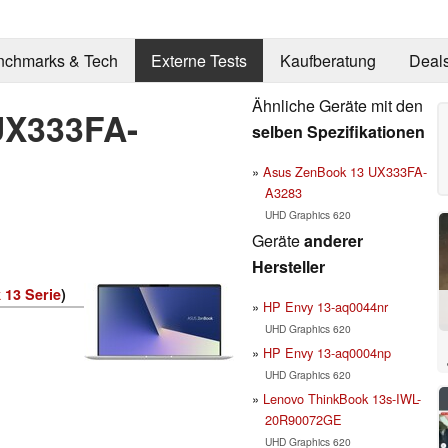
nchmarks & Tech
Externe Tests
Kaufberatung
Deal
Ähnliche Geräte mit den
UX333FA-
selben Spezifikationen
Asus ZenBook 13 UX333FA-
A3283
UHD Graphics 620
Geräte
anderer
Hersteller
13 Serie
)
HP Envy 13-aq0044nr
UHD Graphics 620
HP Envy 13-aq0004np
UHD Graphics 620
Lenovo ThinkBook 13s-IWL-
20R90072GE
UHD Graphics 620