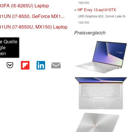
10210U
3FA (i5-8265U) Laptop
HP Envy 13-aq1015TX
1UN (i7-8550, GeForce MX1...
UHD Graphics 620, Comet Lake i5-
10210U
31UN (i7-8550U, MX150) Laptop
Preisvergleich
e Quelle
gle
gen