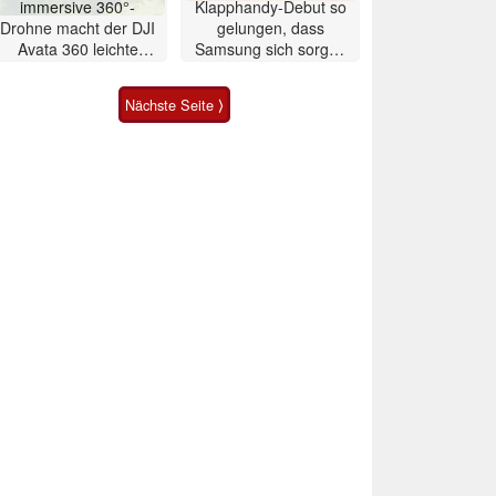
immersive 360°-
Klapphandy-Debut so
Drohne macht der DJI
gelungen, dass
Avata 360 leichte
Samsung sich sorgen
Konkurrenz
muss? – Razr Fold
Smartphone im Test
Nächste Seite ⟩