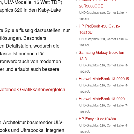
h, ULV-Modelle, 15 Watt TDP)
20R3000GGE
raphics 620 in den Kaby-Lake
UHD Graphics 620, Comet Lake i7-
10510U
HP ProBook 430 G7, i5-
 Spiele flüssig darzustellen, nur
10210U
Auflösungen. Besonders
UHD Graphics 620, Comet Lake i5-
en Detailstufen, wodurch die
10210U
Samsung Galaxy Book Ion
lasse ist nur noch für
13.3
Stromverbrauch von modernen
UHD Graphics 620, Comet Lake i5-
nger und erlaubt auch bessere
10210U
Huawei MateBook 13 2020 i5
UHD Graphics 620, Comet Lake i5-
Notebook-Grafikkartenvergleich
10210U
Huawei MateBook 13 2020
UHD Graphics 620, Comet Lake i7-
10510U
HP Envy 13-aq1048tu
e-Architektur basierender ULV-
UHD Graphics 620, Comet Lake i5-
oks und Ultrabooks. Integriert
10210U