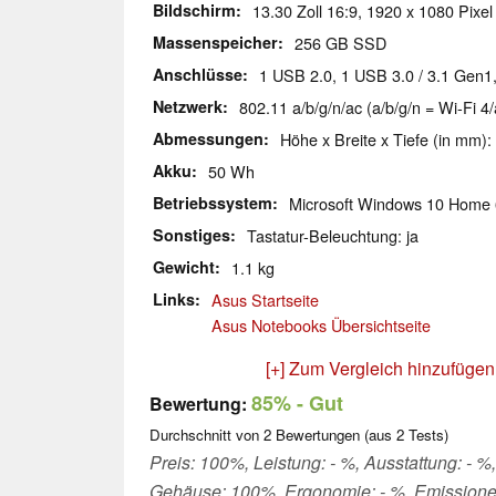
Bildschirm
13.30 Zoll 16:9, 1920 x 1080 Pixel
Massenspeicher
256 GB SSD
Anschlüsse
1 USB 2.0, 1 USB 3.0 / 3.1 Gen1
Netzwerk
802.11 a/b/g/n/ac (a/b/g/n = Wi-Fi 4/
Abmessungen
Höhe x Breite x Tiefe (in mm):
Akku
50 Wh
Betriebssystem
Microsoft Windows 10 Home 
Sonstiges
Tastatur-Beleuchtung: ja
Gewicht
1.1 kg
Links
Asus Startseite
Asus Notebooks Übersichtseite
[+] Zum Vergleich hinzufügen
85%
- Gut
Bewertung:
Durchschnitt von
2
Bewertungen (aus
2
Tests)
Preis: 100%, Leistung: - %, Ausstattung: - %, 
Gehäuse: 100%, Ergonomie: - %, Emissione