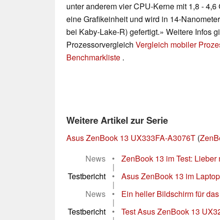
unter anderem vier CPU-Kerne mit 1,8 - 4,
eine Grafikeinheit und wird in 14-Nanomet
bei Kaby-Lake-R) gefertigt.» Weitere Infos g
Prozessorvergleich
Vergleich mobiler Proz
Benchmarkliste
.
Weitere Artikel zur Serie
Asus ZenBook 13 UX333FA-A3076T
(
ZenBo
News
•
ZenBook 13 im Test: Lieber m
|
Testbericht
•
Asus ZenBook 13 im Laptop-
|
News
•
Ein heller Bildschirm für das
|
Testbericht
•
Test Asus ZenBook 13 UX32
|