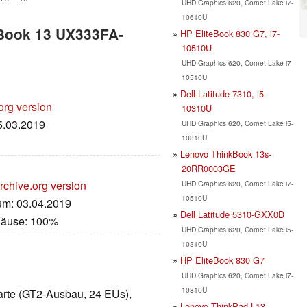
UHD Graphics 620, Comet Lake i7-
10610U
nBook 13 UX333FA-
HP EliteBook 830 G7, i7-
10510U
UHD Graphics 620, Comet Lake i7-
10510U
Dell Latitude 7310, i5-
org version
10310U
25.03.2019
UHD Graphics 620, Comet Lake i5-
10310U
Lenovo ThinkBook 13s-
20RR0003GE
rchive.org version
UHD Graphics 620, Comet Lake i7-
10510U
tum: 03.04.2019
Dell Latitude 5310-GXX0D
häuse: 100%
UHD Graphics 620, Comet Lake i5-
10310U
HP EliteBook 830 G7
UHD Graphics 620, Comet Lake i7-
10810U
kkarte (GT2-Ausbau, 24 EUs),
Lenovo ThinkPad L13