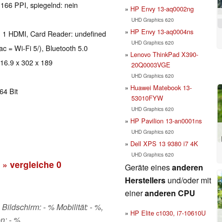
 166 PPI, spiegelnd: nein
HP Envy 13-aq0002ng
UHD Graphics 620
HP Envy 13-aq0004ns
, 1 HDMI, Card Reader: undefined
UHD Graphics 620
ac = Wi-Fi 5/), Bluetooth 5.0
Lenovo ThinkPad X390-
 16.9 x 302 x 189
20Q0003VGE
UHD Graphics 620
Huawei Matebook 13-
64 Bit
53010FYW
UHD Graphics 620
HP Pavilion 13-an0001ns
UHD Graphics 620
Dell XPS 13 9380 i7 4K
UHD Graphics 620
» vergleiche
0
Geräte eines
anderen
Herstellers
und/oder mit
einer
anderen CPU
Bildschirm: - % Mobilität: - %,
HP Elite c1030, i7-10610U
n: - %