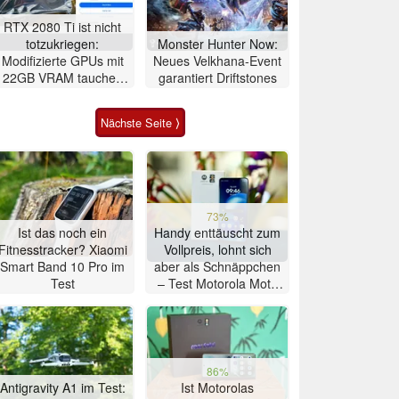
RTX 2080 Ti ist nicht
totzukriegen:
Monster Hunter Now:
Modifizierte GPUs mit
Neues Velkhana-Event
22GB VRAM tauchen
garantiert Driftstones
bei eBay auf
Nächste Seite ⟩
73%
Ist das noch ein
Handy enttäuscht zum
Fitnesstracker? Xiaomi
Vollpreis, lohnt sich
Smart Band 10 Pro im
aber als Schnäppchen
Test
– Test Motorola Moto
G47 Smartphone
86%
Antigravity A1 im Test:
Ist Motorolas