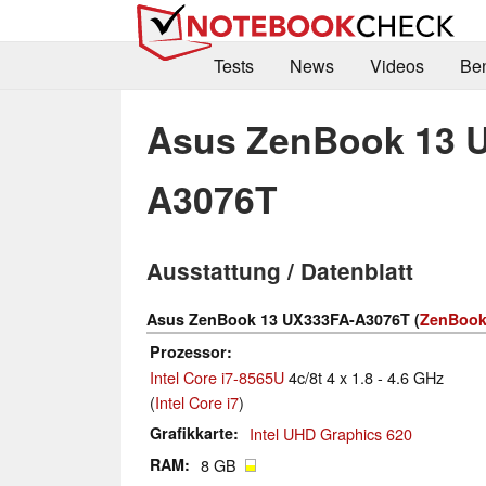
Tests
News
Videos
Be
Asus ZenBook 13 
A3076T
Ausstattung / Datenblatt
Asus ZenBook 13 UX333FA-A3076T (
ZenBook 
Prozessor
Intel Core i7-8565U
4c/8t 4 x 1.8 - 4.6 GHz
(
Intel Core i7
)
Grafikkarte
Intel UHD Graphics 620
RAM
8 GB