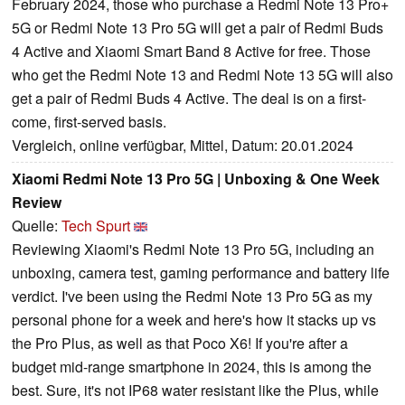
February 2024, those who purchase a Redmi Note 13 Pro+
5G or Redmi Note 13 Pro 5G will get a pair of Redmi Buds
4 Active and Xiaomi Smart Band 8 Active for free. Those
who get the Redmi Note 13 and Redmi Note 13 5G will also
get a pair of Redmi Buds 4 Active. The deal is on a first-
come, first-served basis.
Vergleich, online verfügbar, Mittel, Datum: 20.01.2024
Xiaomi Redmi Note 13 Pro 5G | Unboxing & One Week
Review
Quelle:
Tech Spurt
Reviewing Xiaomi's Redmi Note 13 Pro 5G, including an
unboxing, camera test, gaming performance and battery life
verdict. I've been using the Redmi Note 13 Pro 5G as my
personal phone for a week and here's how it stacks up vs
the Pro Plus, as well as that Poco X6! If you're after a
budget mid-range smartphone in 2024, this is among the
best. Sure, it's not IP68 water resistant like the Plus, while