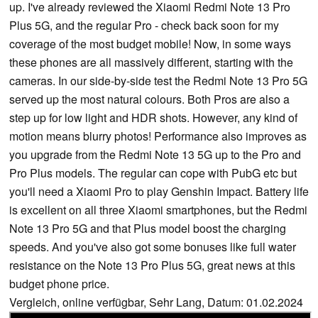
up. I've already reviewed the Xiaomi Redmi Note 13 Pro
Plus 5G, and the regular Pro - check back soon for my
coverage of the most budget mobile! Now, in some ways
these phones are all massively different, starting with the
cameras. In our side-by-side test the Redmi Note 13 Pro 5G
served up the most natural colours. Both Pros are also a
step up for low light and HDR shots. However, any kind of
motion means blurry photos! Performance also improves as
you upgrade from the Redmi Note 13 5G up to the Pro and
Pro Plus models. The regular can cope with PubG etc but
you'll need a Xiaomi Pro to play Genshin Impact. Battery life
is excellent on all three Xiaomi smartphones, but the Redmi
Note 13 Pro 5G and that Plus model boost the charging
speeds. And you've also got some bonuses like full water
resistance on the Note 13 Pro Plus 5G, great news at this
budget phone price.
Vergleich, online verfügbar, Sehr Lang, Datum: 01.02.2024