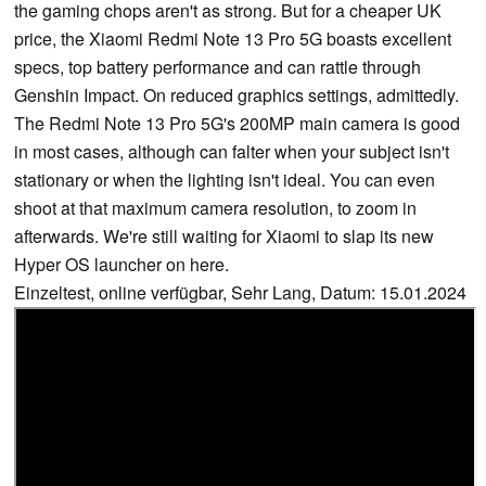
the gaming chops aren't as strong. But for a cheaper UK
price, the Xiaomi Redmi Note 13 Pro 5G boasts excellent
specs, top battery performance and can rattle through
Genshin Impact. On reduced graphics settings, admittedly.
The Redmi Note 13 Pro 5G's 200MP main camera is good
in most cases, although can falter when your subject isn't
stationary or when the lighting isn't ideal. You can even
shoot at that maximum camera resolution, to zoom in
afterwards. We're still waiting for Xiaomi to slap its new
Hyper OS launcher on here.
Einzeltest, online verfügbar, Sehr Lang, Datum: 15.01.2024