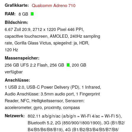
Grafikkarte
Qualcomm Adreno 710
RAM
8 GB
Bildschirm
6.67 Zoll 20:9, 2712 x 1220 Pixel 446 PPI,
capacitive touchscreen, AMOLED, 240Hz sampling
rate, Gorilla Glass Victus, spiegelnd: ja, HDR,
120 Hz
Massenspeicher
256 GB UFS 2.2 Flash, 256 GB
, 200 GB
verfügbar
Anschlüsse
1 USB 2.0, USB-C Power Delivery (PD), 1 Infrared,
Audio Anschlüsse: 3.5mm audio port, 1 Fingerprint
Reader, NFC, Helligkeitssensor, Sensoren:
accelerometer, gyro, proximity, compass
Netzwerk
802.11 a/b/g/n/ac (a/b/g/n = Wi-Fi 4/ac = Wi-Fi 5/),
Bluetooth 5.2, 2G (850/​900/​1800/​1900), 3G (B1/​B2/​
B4/​B5/​B6/​B8/​B19), 4G (B1/​B2/​B3/​B4/​B5/​B7/​B8/​