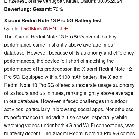
Einzeltest, online verfügbar, Mittel, Datum: 30.05.2024
Bewertung:
Gesamt
: 70%
Xiaomi Redmi Note 13 Pro 5G Battery test
Quelle:
DxOMark
EN→DE
The Xiaomi Redmi Note 13 Pro 5G’s overall battery
performance came in slightly above average in our
database. However, because of its autonomy and efficiency
performances, the device fell short of matching the
performance of its predecessor, the Xiaomi Redmi Note 12
Pro 5G. Equipped with a 5100 mAh battery, the Xiaomi
Redmi Note 13 Pro 5G offered a moderate usage autonomy
of 55 hours and 55 minutes, ranking slightly above average
in our database. However, it faced challenges in outdoor
activities, particularly in browsing social apps. Nonetheless,
its performance in individual use cases, especially while
watching videos under both 4G and Wi-Fi connections, was
relatively decent. The Xiaomi Redmi Note 13 Pro 5G comes