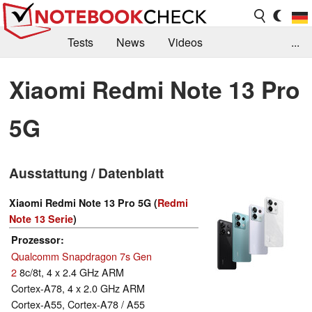
Tests
News
Videos
...
Benchmarks & Tech
Externe Tests
Xiaomi Redmi Note 13 Pro
Kaufberatung
Deals
Suche
Jobs
5G
Forum
Ausstattung / Datenblatt
Xiaomi Redmi Note 13 Pro 5G (
Redmi
Note 13 Serie
)
Prozessor
Qualcomm Snapdragon 7s Gen
2
8c/8t, 4 x 2.4 GHz ARM
Cortex-A78, 4 x 2.0 GHz ARM
Cortex-A55, Cortex-A78 / A55