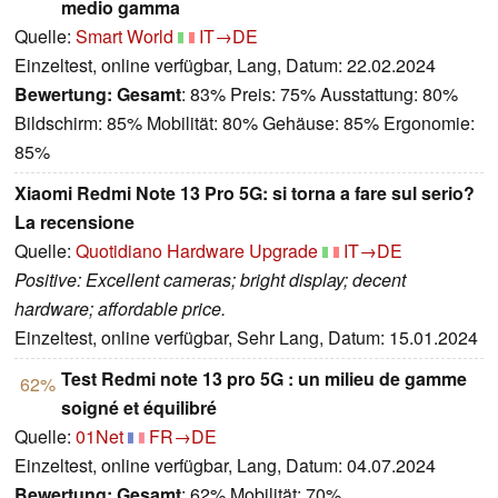
medio gamma
Quelle:
Smart World
IT→DE
Einzeltest, online verfügbar, Lang, Datum: 22.02.2024
Bewertung:
Gesamt
: 83% Preis: 75% Ausstattung: 80%
Bildschirm: 85% Mobilität: 80% Gehäuse: 85% Ergonomie:
85%
Xiaomi Redmi Note 13 Pro 5G: si torna a fare sul serio?
La recensione
Quelle:
Quotidiano Hardware Upgrade
IT→DE
Positive: Excellent cameras; bright display; decent
hardware; affordable price.
Einzeltest, online verfügbar, Sehr Lang, Datum: 15.01.2024
Test Redmi note 13 pro 5G : un milieu de gamme
62%
soigné et équilibré
Quelle:
01Net
FR→DE
Einzeltest, online verfügbar, Lang, Datum: 04.07.2024
Bewertung:
Gesamt
: 62% Mobilität: 70%