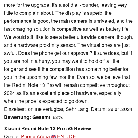
more for the upgrade. It's a solid all-rounder, leaving very
little to complain about. The display is superb, the
performance is good, the main camera is unrivaled, and the
fast charging solution is competitive as well as battery life.
We would still like to see a better ultrawide camera, though,
and a hardware proximity sensor. The virtual ones are just
awful. Does the phone get our approval? It sure does, but if
you are not in a hurry, you may want to hold off a little
longer and see if the competition has something better for
you in the upcoming few months. Even so, we believe that
the Redmi Note 13 Pro will remain competitive throughout
2024 as it's an excellent piece of hardware, especially
when the price is expected to go down.
Einzeltest, online verfügbar, Sehr Lang, Datum: 29.01.2024
Bewertung:
Gesamt
: 82%
Xiaomi Redmi Note 13 Pro 5G Review
Quelle:
Phone Arena
EN→DE