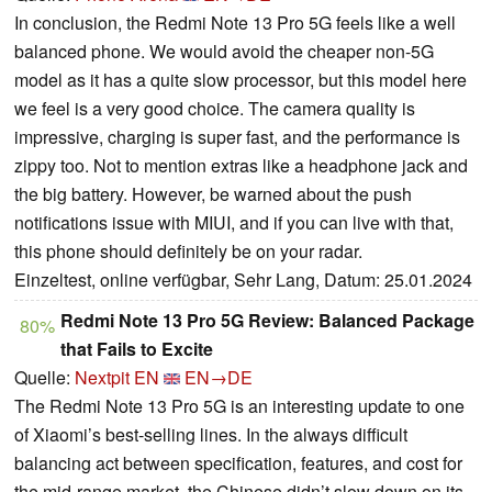
In conclusion, the Redmi Note 13 Pro 5G feels like a well
balanced phone. We would avoid the cheaper non-5G
model as it has a quite slow processor, but this model here
we feel is a very good choice. The camera quality is
impressive, charging is super fast, and the performance is
zippy too. Not to mention extras like a headphone jack and
the big battery. However, be warned about the push
notifications issue with MIUI, and if you can live with that,
this phone should definitely be on your radar.
Einzeltest, online verfügbar, Sehr Lang, Datum: 25.01.2024
Redmi Note 13 Pro 5G Review: Balanced Package
80%
that Fails to Excite
Quelle:
Nextpit EN
EN→DE
The Redmi Note 13 Pro 5G is an interesting update to one
of Xiaomi’s best-selling lines. In the always difficult
balancing act between specification, features, and cost for
the mid-range market, the Chinese didn’t slow down on its