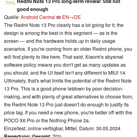
Redmi Note 13 Pro long-term review: Still not
70%
good enough
Quelle:
Android Central
EN→DE
The Redmi Note 13 Pro clearly has a lot going for it; the
design is among the best in this segment — as is the
screen — and the hardware holds up in daily usage
scenarios. If you're coming from an older Redmi phone, you
will find plenty to like here. That said, Xiaomi's abysmal
software policy means you don't get as many updates as
you should, and the UI itself isn't any different to MIUI 14.
Ultimately, that's what limits the potential of the Redmi Note
13 Pro. This is a good phone letdown by poor decision-
making, and with plenty of great alternatives to choose from,
the Redmi Note 13 Pro just doesn't do enough to justify its
price tag. If you need a new phone, you're better off with the
POCO X6 Pro or the Nothing Phone 2a.
Einzeltest, online verfügbar, Mittel, Datum: 30.05.2024
Bewertung:
Gesamt
: 70%