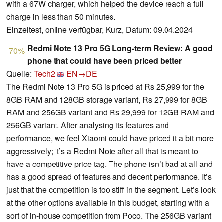
with a 67W charger, which helped the device reach a full
charge in less than 50 minutes.
Einzeltest, online verfügbar, Kurz, Datum: 09.04.2024
Redmi Note 13 Pro 5G Long-term Review: A good
70%
phone that could have been priced better
Quelle:
Tech2
EN→DE
The Redmi Note 13 Pro 5G is priced at Rs 25,999 for the
8GB RAM and 128GB storage variant, Rs 27,999 for 8GB
RAM and 256GB variant and Rs 29,999 for 12GB RAM and
256GB variant. After analysing its features and
performance, we feel Xiaomi could have priced it a bit more
aggressively; it’s a Redmi Note after all that is meant to
have a competitive price tag. The phone isn’t bad at all and
has a good spread of features and decent performance. It’s
just that the competition is too stiff in the segment. Let’s look
at the other options available in this budget, starting with a
sort of in-house competition from Poco. The 256GB variant