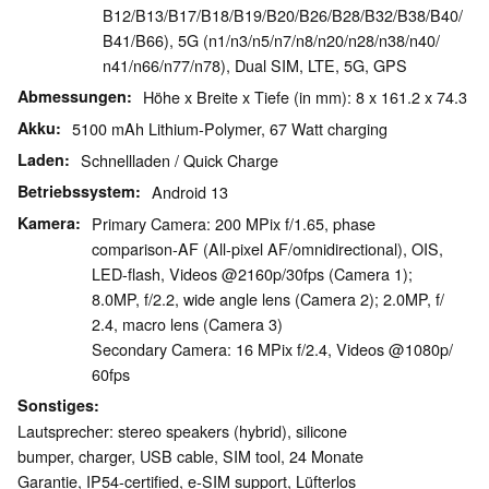
B12/​B13/​B17/​B18/​B19/​B20/​B26/​B28/​B32/​B38/​B40/​
B41/​B66), 5G (n1/​n3/​n5/​n7/​n8/​n20/​n28/​n38/​n40/​
n41/​n66/​n77/​n78), Dual SIM, LTE, 5G, GPS
Abmessungen
Höhe x Breite x Tiefe (in mm): 8 x 161.2 x 74.3
Akku
5100 mAh Lithium-Polymer, 67 Watt charging
Laden
Schnellladen / Quick Charge
Betriebssystem
Android 13
Kamera
Primary Camera: 200 MPix f/​1.65, phase
comparison-AF (All-pixel AF/​omnidirectional), OIS,
LED-flash, Videos @2160p/​30fps (Camera 1);
8.0MP, f/​2.2, wide angle lens (Camera 2); 2.0MP, f/​
2.4, macro lens (Camera 3)
Secondary Camera: 16 MPix f/​2.4, Videos @1080p/​
60fps
Sonstiges
Lautsprecher: stereo speakers (hybrid), silicone
bumper, charger, USB cable, SIM tool, 24 Monate
Garantie, IP54-certified, e-SIM support, Lüfterlos