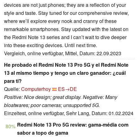
devices are not just phones; they are a reflection of your
style and taste. Stay tuned for our comprehensive review,
where we’ll explore every nook and cranny of these
remarkable smartphones. Stay updated with the latest on
the Redmi Note 13 series and I can’t wait to dive deeper
into these exciting devices. Until next time.
Vergleich, online verfügbar, Mittel, Datum: 22.09.2023
He probado el Redmi Note 13 Pro 5G y el Redmi Note
13 al mismo tiempo y tengo un claro ganador: ¿cuál
para ti?
Quelle:
Computerhoy
ES→DE
Positive: Nice design; great display. Negative: Many
bloatwares; poor cameras; unsupported 5G.
Einzeltest, online verfügbar, Sehr Lang, Datum: 01.02.2024
Redmi Note 13 Pro 5G review: gama-média com
80%
sabor a topo de gama