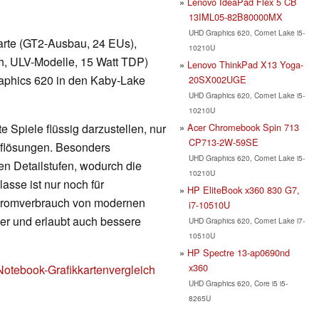
Lenovo IdeaPad Flex 5 CB
13IML05-82B80000MX
UHD Graphics 620, Comet Lake i5-
kkarte (GT2-Ausbau, 24 EUs),
10210U
h, ULV-Modelle, 15 Watt TDP)
Lenovo ThinkPad X13 Yoga-
raphics 620 in den Kaby-Lake
20SX002UGE
UHD Graphics 620, Comet Lake i5-
10210U
Acer Chromebook Spin 713
 Spiele flüssig darzustellen, nur
CP713-2W-59SE
Auflösungen. Besonders
UHD Graphics 620, Comet Lake i5-
en Detailstufen, wodurch die
10210U
lasse ist nur noch für
HP EliteBook x360 830 G7,
Stromverbrauch von modernen
i7-10510U
nger und erlaubt auch bessere
UHD Graphics 620, Comet Lake i7-
10510U
HP Spectre 13-ap0690nd
x360
Notebook-Grafikkartenvergleich
UHD Graphics 620, Core i5 i5-
8265U