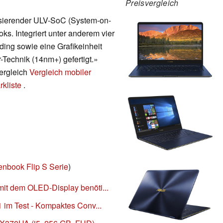
Preisvergleich
asierender ULV-SoC (System-on-
ks. Integriert unter anderem vier
ing sowie eine Grafikeinheit
-Technik (14nm+) gefertigt.»
vergleich
Vergleich mobiler
kliste
.
enbook Flip S Serie
)
t dem OLED-Display benöti...
im Test - Kompaktes Conv...