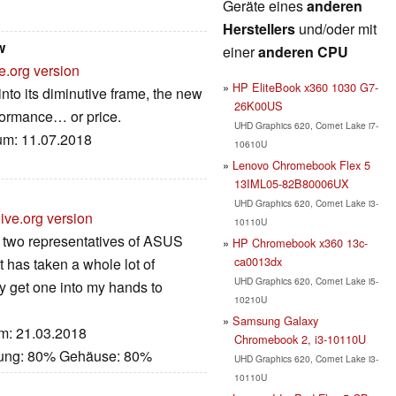
Geräte eines
anderen
Herstellers
und/oder mit
w
einer
anderen CPU
e.org version
HP EliteBook x360 1030 G7-
into its diminutive frame, the new
26K00US
ormance… or price.
UHD Graphics 620, Comet Lake i7-
tum: 11.07.2018
10610U
Lenovo Chromebook Flex 5
13IML05-82B80006UX
UHD Graphics 620, Comet Lake i3-
ive.org version
10110U
te two representatives of ASUS
HP Chromebook x360 13c-
ca0013dx
t has taken a whole lot of
UHD Graphics 620, Comet Lake i5-
y get one into my hands to
10210U
Samsung Galaxy
um: 21.03.2018
Chromebook 2, i3-10110U
stung: 80% Gehäuse: 80%
UHD Graphics 620, Comet Lake i3-
10110U