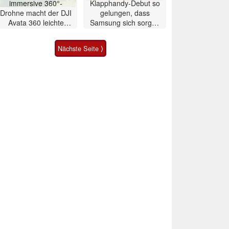
immersive 360°-
Klapphandy-Debut so
Drohne macht der DJI
gelungen, dass
Avata 360 leichte
Samsung sich sorgen
Konkurrenz
muss? – Razr Fold
Smartphone im Test
Nächste Seite ⟩