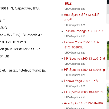
85LZ
 166 PPI, Capacitive, IPS,
UHD Graphics 620
Acer Spin 5 SP513-52NP-
870E
GB
UHD Graphics 620
SB-C
Toshiba Portege X30T-E-109
ac = Wi-Fi 5/), Bluetooth 4.1
UHD Graphics 620
 10.9 x 313 x 218
Lenovo Yoga 730-13IKB-
81CT0080GE
t (laut Hersteller): 11.5 h
UHD Graphics 620
64 Bit
HP Spectre x360 13-ae015nd
UHD Graphics 620
HP Spectre x360 13-ae046ng
clet, Tastatur-Beleuchtung: ja,
UHD Graphics 620
Lenovo Yoga 730-13IKB
UHD Graphics 620
HP Spectre x360 13-ae010tu
UHD Graphics 620
Acer Spin 5 SP513-52N-862L
UHD Graphics 620