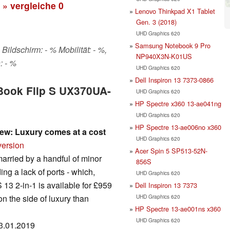
» vergleiche
0
Lenovo Thinkpad X1 Tablet
Gen. 3 (2018)
UHD Graphics 620
Samsung Notebook 9 Pro
Bildschirm: - % Mobilität: - %,
NP940X3N-K01US
: - %
UHD Graphics 620
Dell Inspiron 13 7373-0866
nBook Flip S UX370UA-
UHD Graphics 620
HP Spectre x360 13-ae041ng
UHD Graphics 620
HP Spectre 13-ae006no x360
ew: Luxury comes at a cost
UHD Graphics 620
version
Acer Spin 5 SP513-52N-
arried by a handful of minor
856S
ing a lack of ports - which,
UHD Graphics 620
 13 2-in-1 is available for £959
Dell Inspiron 13 7373
UHD Graphics 620
n the side of luxury than
HP Spectre 13-ae001ns x360
UHD Graphics 620
03.01.2019