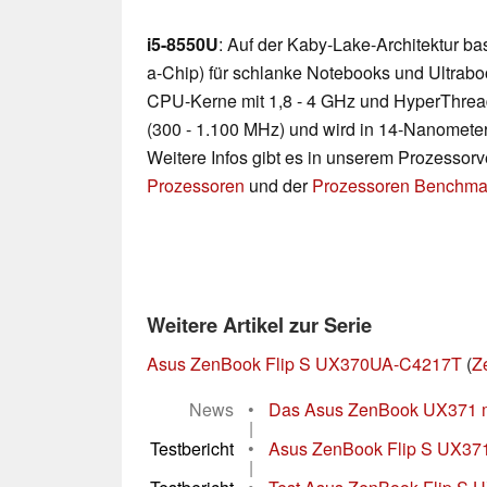
i5-8550U
: Auf der Kaby-Lake-Architektur b
a-Chip) für schlanke Notebooks und Ultraboo
CPU-Kerne mit 1,8 - 4 GHz und HyperThread
(300 - 1.100 MHz) und wird in 14-Nanometer
Weitere Infos gibt es in unserem Prozessor
Prozessoren
und der
Prozessoren Benchmar
Weitere Artikel zur Serie
Asus ZenBook Flip S UX370UA-C4217T
(
Z
News
•
Das Asus ZenBook UX371 mi
|
Testbericht
•
Asus ZenBook Flip S UX371 
|