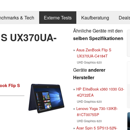
nchmarks & Tech
Externe Tests
Kaufberatung
Deal
Ähnliche Geräte mit den
 S UX370UA-
selben Spezifikationen
Asus ZenBook Flip S
UX370UA-C4184T
UHD Graphics 620
Geräte
anderer
Hersteller
ook Flip S
HP EliteBook x360 1030 G3-
4QY22EA
UHD Graphics 620
Lenovo Yoga 730-13IKB-
81CT0075SP
UHD Graphics 620
Acer Spin 5 SP513-52N-