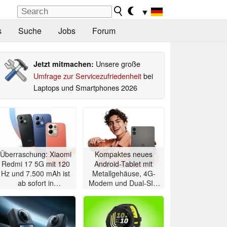
▼
s
Suche
Jobs
Forum
Unsere große
Jetzt mitmachen:
Umfrage zur Servicezufriedenheit
bei
Laptops und Smartphones 2026
Überraschung: Xiaomi
Kompaktes neues
Redmi 17 5G mit 120
Android-Tablet mit
Hz und 7.500 mAh ist
Metallgehäuse, 4G-
ab sofort in
Modem und Dual-SIM
Deutschland erhältlich
zeigt sich