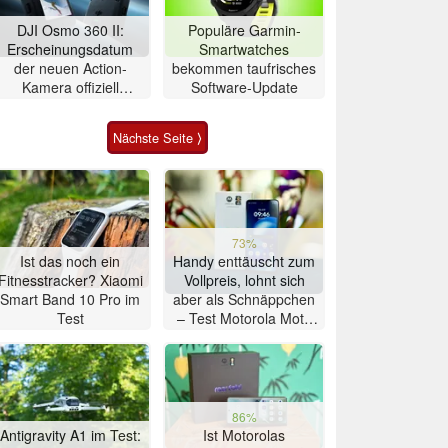
DJI Osmo 360 II:
Populäre Garmin-
Erscheinungsdatum
Smartwatches
der neuen Action-
bekommen taufrisches
Kamera offiziell
Software-Update
bestätigt
Nächste Seite ⟩
73%
Ist das noch ein
Handy enttäuscht zum
Fitnesstracker? Xiaomi
Vollpreis, lohnt sich
Smart Band 10 Pro im
aber als Schnäppchen
Test
– Test Motorola Moto
G47 Smartphone
86%
Antigravity A1 im Test:
Ist Motorolas