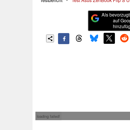
Testbericht
•
Test Asus ZenBook Flip S U
Als bevorzugt
auf Goo
hinzufü
loading failed!