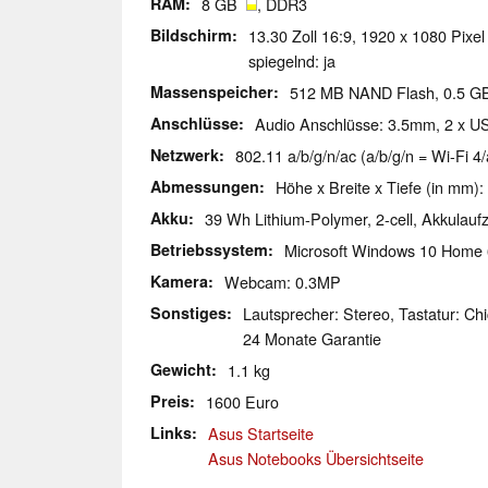
RAM
8 GB
, DDR3
Bildschirm
13.30 Zoll 16:9, 1920 x 1080 Pixel
spiegelnd: ja
Massenspeicher
512 MB NAND Flash, 0.5 
Anschlüsse
Audio Anschlüsse: 3.5mm, 2 x U
Netzwerk
802.11 a/b/g/n/ac (a/b/g/n = Wi-Fi 4/
Abmessungen
Höhe x Breite x Tiefe (in mm):
Akku
39 Wh Lithium-Polymer, 2-cell, Akkulaufzei
Betriebssystem
Microsoft Windows 10 Home 
Kamera
Webcam: 0.3MP
Sonstiges
Lautsprecher: Stereo, Tastatur: Chi
24 Monate Garantie
Gewicht
1.1 kg
Preis
1600 Euro
Links
Asus Startseite
Asus Notebooks Übersichtseite