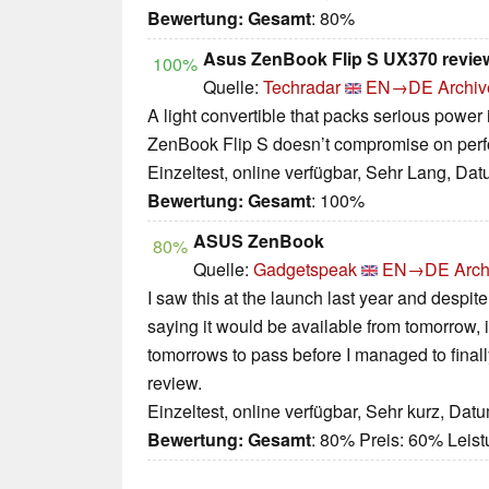
Bewertung:
Gesamt
: 80%
Asus ZenBook Flip S UX370 revie
100%
Quelle:
Techradar
EN→DE
Archiv
A light convertible that packs serious power 
ZenBook Flip S doesn’t compromise on perf
Einzeltest, online verfügbar, Sehr Lang, Da
Bewertung:
Gesamt
: 100%
ASUS ZenBook
80%
Quelle:
Gadgetspeak
EN→DE
Arch
I saw this at the launch last year and despi
saying it would be available from tomorrow, i
tomorrows to pass before I managed to finall
review.
Einzeltest, online verfügbar, Sehr kurz, Dat
Bewertung:
Gesamt
: 80% Preis: 60% Lei