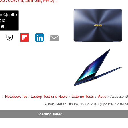
X370UA (i5, 256 GB, FHD)...
e Quelle
gle
gen
>
Notebook Test, Laptop Test und News
>
Externe Tests
>
Asus
> Asus ZenB
Autor: Stefan Hinum, 12.04.2018 (Update: 12.04.2
loading failed!