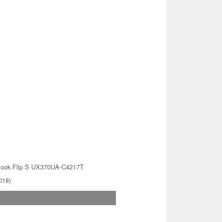
ook Flip S UX370UA-C4217T
018)