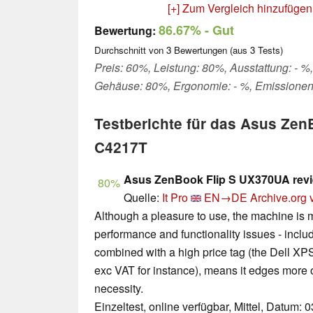
[+] Zum Vergleich hinzufügen
86.67%
- Gut
Bewertung:
Durchschnitt von
3
Bewertungen (aus
3
Tests)
Preis: 60%, Leistung: 80%, Ausstattung: - %, 
Gehäuse: 80%, Ergonomie: - %, Emissionen
Testberichte für das Asus Ze
C4217T
Asus ZenBook Flip S UX370UA revi
80%
Quelle:
It Pro
EN→DE
Archive.org 
Although a pleasure to use, the machine is m
performance and functionality issues - includ
combined with a high price tag (the Dell XPS
exc VAT for instance), means it edges more o
necessity.
Einzeltest, online verfügbar, Mittel, Datum: 