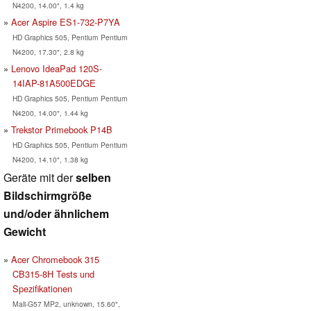
N4200, 14.00", 1.4 kg
Acer Aspire ES1-732-P7YA
HD Graphics 505, Pentium Pentium
N4200, 17.30", 2.8 kg
Lenovo IdeaPad 120S-
14IAP-81A500EDGE
HD Graphics 505, Pentium Pentium
N4200, 14.00", 1.44 kg
Trekstor Primebook P14B
HD Graphics 505, Pentium Pentium
N4200, 14.10", 1.38 kg
Geräte mit der
selben
Bildschirmgröße
und/oder ähnlichem
Gewicht
Acer Chromebook 315
CB315-8H Tests und
Spezifikationen
Mali-G57 MP2, unknown, 15.60",