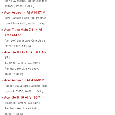
Iris Xe G7 96EUs, Raptor Lake-H i9-
13900H, 17.30", 2.09 kg
Acer Aspire 14 AI A14-I71M
Intel Graphics 4 Xe3 PTL, Panther
Lake Ultra 9 386H, 14.00", 1.4 kg
Acer TravelMate X4 14 AI
TMX414-51
Arc 130V, Lunar Lake Core Ultra 5
226V, 14.00", 1.27 kg
Acer Swift Go 16 AI SFG16-
171
Arc B390 Panther Lake iGPU,
Panther Lake Ultra X9 388H,
16.00", 1.32 kg
Acer Aspire 14 AI A14-61M
Radeon 860M, Strix / Gorgon Point
Ryzen AI 7 350, 14.00", 1.24 kg
Acer Swift 16 AI SF16-71T
Arc B390 Panther Lake iGPU,
Panther Lake Ultra X9 388H,
16.00", 1.55 kg