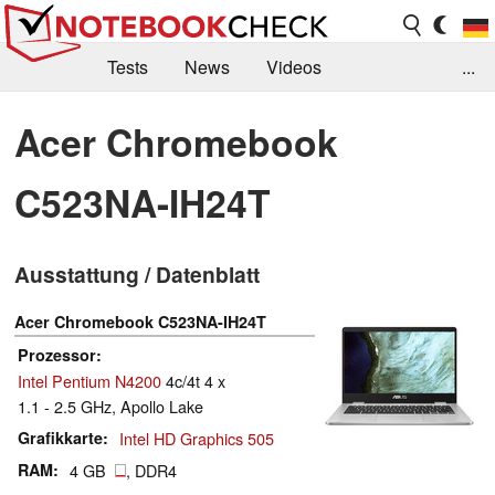
Tests
News
Videos
...
Benchmarks & Tech
Externe Tests
Acer Chromebook
Kaufberatung
Deals
Suche
Jobs
C523NA-IH24T
Forum
Ausstattung / Datenblatt
Acer Chromebook C523NA-IH24T
Prozessor
Intel Pentium N4200
4c/4t 4 x
1.1 - 2.5 GHz, Apollo Lake
Grafikkarte
Intel HD Graphics 505
RAM
4 GB
, DDR4