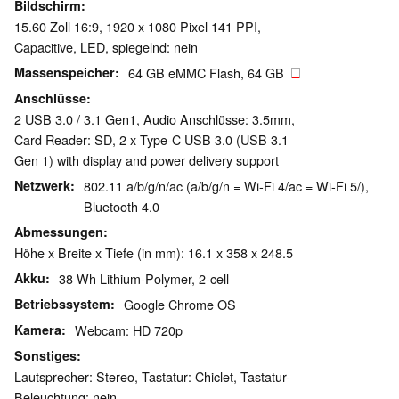
Bildschirm
15.60 Zoll 16:9, 1920 x 1080 Pixel 141 PPI,
Capacitive, LED, spiegelnd: nein
Massenspeicher
64 GB eMMC Flash, 64 GB
Anschlüsse
2 USB 3.0 / 3.1 Gen1, Audio Anschlüsse: 3.5mm,
Card Reader: SD, 2 x Type-C USB 3.0 (USB 3.1
Gen 1) with display and power delivery support
Netzwerk
802.11 a/b/g/n/ac (a/b/g/n = Wi-Fi 4/ac = Wi-Fi 5/),
Bluetooth 4.0
Abmessungen
Höhe x Breite x Tiefe (in mm): 16.1 x 358 x 248.5
Akku
38 Wh Lithium-Polymer, 2-cell
Betriebssystem
Google Chrome OS
Kamera
Webcam: HD 720p
Sonstiges
Lautsprecher: Stereo, Tastatur: Chiclet, Tastatur-
Beleuchtung: nein