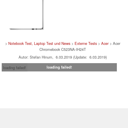
>
Notebook Test, Laptop Test und News
>
Externe Tests
>
Acer
> Acer
Chromebook C523NA-IH24T
Autor: Stefan Hinum, 6.03.2019 (Update: 6.03.2019)
loading failed!
loading failed!
Impressum
|
Team
|
Datenschutz
|
Kontakt
|
Cookie
Einstellungen
| 07.08.2026 20:48