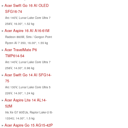
Acer Swift Go 16 AI OLED
SFG16-74
Arc 140V, Lunar Lake Core Ultra 7
258V, 16.00", 1.52 kg
Acer Aspire 16 AI A16-61M
Radeon 860M, Strix / Gorgon Point
Ryzen AI 7 350, 16.00", 1.55 kg
Acer TravelMate P6
TMP614-54
Arc 140V, Lunar Lake Core Ultra 7
258V, 14.00", 0.96 kg
Acer Swift Go 14 AI SFG14-
75
Arc 130V, Lunar Lake Core Ultra 5
226V, 14.00", 1.24 kg
Acer Aspire Lite 14 AL14-
52M
Iris Xe G7 80EUs, Raptor Lake-U i5-
1334U, 14.00", 1.5 kg
Acer Aspire Go 15 AG15-42P