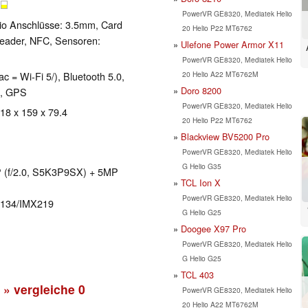
B
PowerVR GE8320, Mediatek Helio
io Anschlüsse: 3.5mm, Card
20 Helio P22 MT6762
Reader, NFC, Sensoren:
Ulefone Power Armor X11
PowerVR GE8320, Mediatek Helio
20 Helio A22 MT6762M
ac = Wi-Fi 5/), Bluetooth 5.0,
Doro 8200
M, GPS
PowerVR GE8320, Mediatek Helio
 18 x 159 x 79.4
20 Helio P22 MT6762
Blackview BV5200 Pro
PowerVR GE8320, Mediatek Helio
G Helio G35
P (f/2.0, S5K3P9SX) + 5MP
TCL Ion X
PowerVR GE8320, Mediatek Helio
X134/IMX219
G Helio G25
Doogee X97 Pro
PowerVR GE8320, Mediatek Helio
G Helio G25
TCL 403
» vergleiche
0
PowerVR GE8320, Mediatek Helio
20 Helio A22 MT6762M