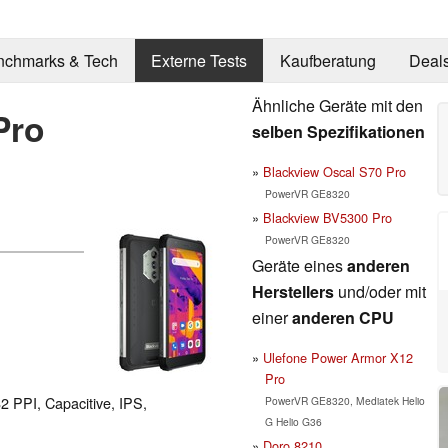
nchmarks & Tech
Externe Tests
Kaufberatung
Deal
Ähnliche Geräte mit den
Pro
selben Spezifikationen
Blackview Oscal S70 Pro
PowerVR GE8320
Blackview BV5300 Pro
PowerVR GE8320
Geräte eines
anderen
Herstellers
und/oder mit
einer
anderen CPU
Ulefone Power Armor X12
Pro
82 PPI, Capacitive, IPS,
PowerVR GE8320, Mediatek Helio
G Helio G36
Doro 8210