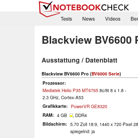
Tests
News
Videos
Be
Blackview BV6600 
Ausstattung / Datenblatt
Blackview BV6600 Pro (
BV6000 Serie
)
Prozessor
Mediatek Helio P35 MT6765
8c/8t 8 x 1.8 -
2.3 GHz, Cortex-A53
Grafikkarte
PowerVR GE8320
RAM
4 GB
, DDR4
Bildschirm
5.70 Zoll 18:9, 1440 x 720 Pixel 2
spiegelnd: ja