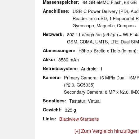
Massenspeicher
64 GB eMMC Flash, 64 G
Anschlüsse
USB-C Power Delivery (PD), Aud
Reader: microSD, 1 Fingerprint 
Gyroscope, Magnetic, Compass
Netzwerk
802.11 a/b/g/n/ac (a/b/g/n = Wi-Fi 4/
GSM, CDMA, UMTS, LTE, Dual SI
Abmessungen
Höhe x Breite x Tiefe (in mm):
Akku
8580 mAh
Betriebssystem
Android 11
Kamera
Primary Camera: 16 MPix Dual: 16M
(f/2.0, GC5035)
Secondary Camera: 8 MPix f/2.0, IM
Sonstiges
Tastatur: Virtual
Gewicht
325 g
Links
Blackview Startseite
[+] Zum Vergleich hinzufügen