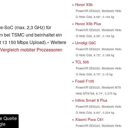
Honor X5b
PowerVR GE8320, Mediatek Helio
G Helio G36, 6.56", 0.194 kg
Honor X5b Plus
re-SoC (max. 2,3 GHz) für
PowerVR GE8320, Mediatek Helio
nm bei TSMC und beinhaltet ein
G Helio G36, 6.56", 0.194 kg
 13 150 Mbps Upload).» Weitere
Umidigi G9C
Vergleich mobiler Prozessoren
PowerVR GE8320, Mediatek Helio
G Helio G36, 6.75", 0.189 kg
TCL 505
PowerVR GE8320, Mediatek Helio
G Helio G36, 6.75", 0.19 kg
Fossil F105
PowerVR GE8320, Mediatek MT8
Helio MT8768, 6.74", 0.375 kg
Infinix Smart 8 Plus
PowerVR GE8320, Mediatek Helio
G Helio G36, 6.60", 0.204 kg
e Quelle
Xiaomi Poco C61
gle
PowerVR GE8320, Mediatek Helio