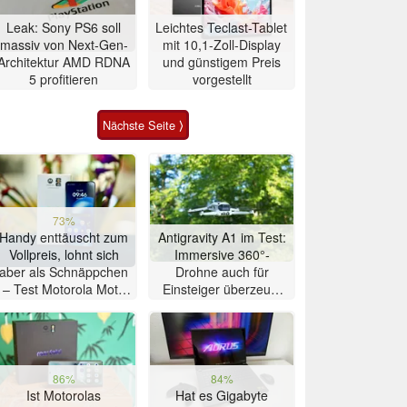
Leak: Sony PS6 soll
Leichtes Teclast-Tablet
massiv von Next-Gen-
mit 10,1-Zoll-Display
Architektur AMD RDNA
und günstigem Preis
5 profitieren
vorgestellt
Nächste Seite ⟩
73%
Handy enttäuscht zum
Antigravity A1 im Test:
Vollpreis, lohnt sich
Immersive 360°-
aber als Schnäppchen
Drohne auch für
– Test Motorola Moto
Einsteiger überzeugt
G47 Smartphone
mit Einschränkungen
86%
84%
Ist Motorolas
Hat es Gigabyte