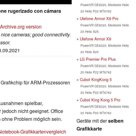
PowerVR GE8320, Mediatek Helio
one rugerizado con cámara
20 Helio P22 MT6762
Ulefone Armor X9 Pro
PowerVR GE8320, Mediatek Helio
Archive.org version
20 Helio A25
 nice cameras; good connectivity.
Ulefone Armor X9
ssor.
PowerVR GE8320, Mediatek Helio
13.09.2021
20 Helio A25
LG Premier Pro Plus
PowerVR GE8320, Mediatek Helio
20 Helio P22 MT6762
Cubot KingKong 5
er Grafikchip für ARM-Prozessoren
PowerVR GE8320, Mediatek Helio
20 Helio P22 MT6762
Cubot King Kong 5 Pro
 Ausnahmen spielbar,
PowerVR GE8320, Mediatek Helio
 jedoch nicht geeignet. Office
20 Helio P22 MT6762
h ohne Problem möglich sein.
Geräte mit der
selben
Grafikkarte
Notebook-Grafikkartenvergleich