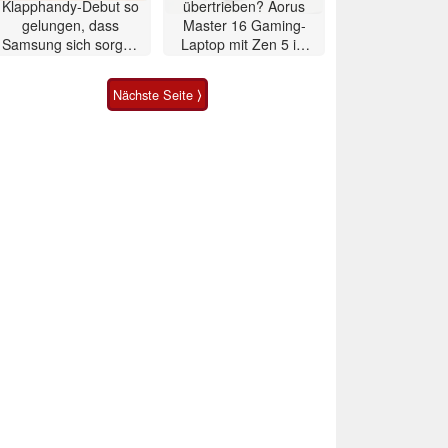
Klapphandy-Debut so
übertrieben? Aorus
gelungen, dass
Master 16 Gaming-
Samsung sich sorgen
Laptop mit Zen 5 im
muss? – Razr Fold
Test
Smartphone im Test
Nächste Seite ⟩